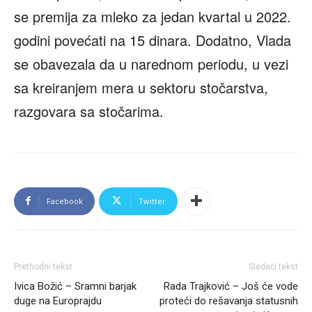
se premija za mleko za jedan kvartal u 2022.
godini povećati na 15 dinara. Dodatno, Vlada
se obavezala da u narednom periodu, u vezi
sa kreiranjem mera u sektoru stočarstva,
razgovara sa stočarima.
Facebook
Twitter
Prethodni tekst
Sledeći tekst
Ivica Božić – Sramni barjak
Rada Trajković – Još će vode
duge na Europrajdu
proteći do rešavanja statusnih