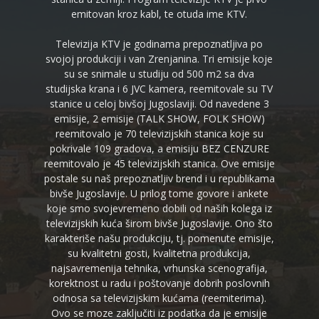
emitovan kroz kabl, te otuda ime KTV.
Televizija KTV je godinama prepoznatljiva po
svojoj produkciji i van Zrenjanina. Tri emisije koje
su se snimale u studiju od 500 m2 sa dva
studijska krana i 6 JVC kamera, reemitovale su TV
stanice u celoj bivšoj Jugoslaviji. Od navedene 3
emisije, 2 emisije (TALK SHOW, FOLK SHOW)
reemitovalo je 70 televizijskih stanica koje su
pokrivale 109 gradova, a emisiju BEZ CENZURE
reemitovalo je 45 televizijskih stanica. Ove emisije
postale su naš prepoznatljiv brend i u republikama
bivše Jugoslavije. U prilog tome govore i ankete
koje smo svojevremeno dobili od naših kolega iz
televizijskih kuća širom bivše Jugoslavije. Ono što
karakteriše našu produkciju, tj. pomenute emisije,
su kvalitetni gosti, kvalitetna produkcija,
najsavremenija tehnika, vrhunska scenografija,
korektnost u radu i poštovanje dobrih poslovnih
odnosa sa televizijskim kućama (reemiterima).
Ovo se moze zaključiti iz podatka da je emisije