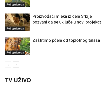
Poljoprivreda
Proizvođači mleka iz cele Srbije
pozvani da se uključe u novi projekat
Poljoprivreda
Zaštitimo pčele od toplotnog talasa
Poljoprivreda
TV UŽIVO