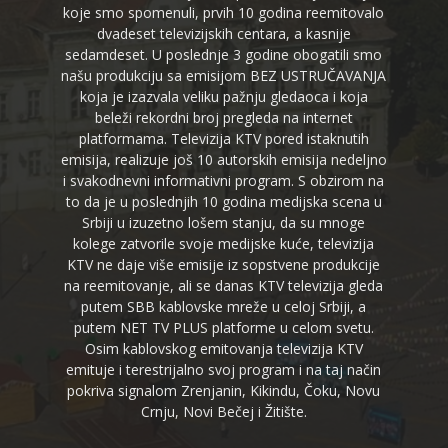
koje smo spomenuli, prvih 10 godina reemitovalo
dvadeset televizijskih centara, a kasnije
sedamdeset. U poslednje 3 godine obogatili smo
našu produkciju sa emisijom BEZ USTRUČAVANJA
koja je izazvala veliku pažnju gledaoca i koja
beleži rekordni broj pregleda na internet
platformama. Televizija KTV pored istaknutih
emisija, realizuje još 10 autorskih emisija nedeljno
i svakodnevni informativni program. S obzirom na
to da je u poslednjih 10 godina medijska scena u
Srbiji u izuzetno lošem stanju, da su mnoge
kolege zatvorile svoje medijske kuće, televizija
KTV ne daje više emisije iz sopstvene produkcije
na reemitovanje, ali se danas KTV televizija gleda
putem SBB kablovske mreže u celoj Srbiji, a
putem NET TV PLUS platforme u celom svetu.
Osim kablovskog emitovanja televizija KTV
emituje i terestrijalno svoj program i na taj način
pokriva signalom Zrenjanin, Kikindu, Čoku, Novu
Crnju, Novi Bečej i Žitište.