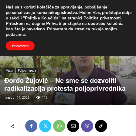
Naš sajt koristi kolačiće za upravljanje, poboljšanje i
UŽIVO
personalizaciju korisničkog iskustva. Molim Vas, pročitajte dalje
u sekciji "Politika Kolačića" na stranici
Politika privatnosti
.
Naslovna
Vesti
Poljoprivreda
Pritiskom na dugme Prihvati pristajete na upotrebu kolačića
kao što je navedeno. Prihvatam da stranica rukuje mojim
podacima.
Prihvatam
Vesti
Poljoprivreda
Đorđo Žujović – Ne sme se dozvoliti
radikalizacija protesta poljoprivrednika
август 17, 2022
115