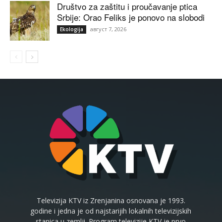
Društvo za zaštitu i proučavanje ptica
Srbije: Orao Feliks je ponovo na slobodi
август 7, 2026
Ekologija
Televizija KTV iz Zrenjanina osnovana je 1993.
godine i jedna je od najstarijih lokalnih televizijskih
stanica u zemlji. Program televizije KTV je prvo