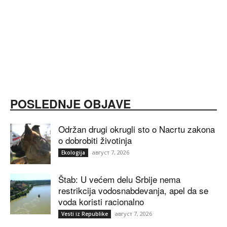
POSLEDNJE OBJAVE
Održan drugi okrugli sto o Nacrtu zakona
o dobrobiti životinja
август 7, 2026
Ekologija
Štab: U većem delu Srbije nema
restrikcija vodosnabdevanja, apel da se
voda koristi racionalno
август 7, 2026
Vesti iz Republike