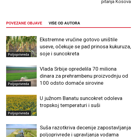
pitanja Kosova
POVEZANE OBJAVE
VIŠE OD AUTORA
Ekstremne vrućine gotovo uništile
useve, očekuje se pad prinosa kukuruza,
soje i suncokreta
Poljoprivreda
Vlada Srbije opredelila 70 miliona
dinara za prehrambenu proizvodnju od
100 odsto domaće sirovine
Poljoprivreda
U južnom Banatu suncokret odoleva
tropskoj temperaturi i suši
Poljoprivreda
Suša razotkriva decenije zapostavljanja
poljoprivrede i upravljanja vodama