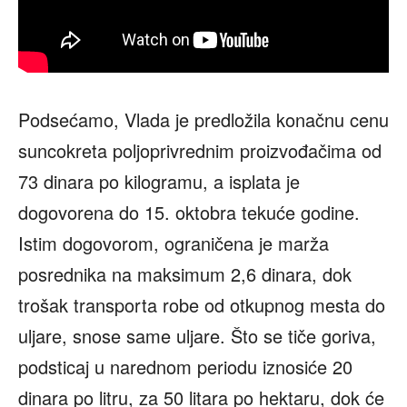
Podsećamo, Vlada je predložila konačnu cenu
suncokreta poljoprivrednim proizvođačima od
73 dinara po kilogramu, a isplata je
dogovorena do 15. oktobra tekuće godine.
Istim dogovorom, ograničena je marža
posrednika na maksimum 2,6 dinara, dok
trošak transporta robe od otkupnog mesta do
uljare, snose same uljare. Što se tiče goriva,
podsticaj u narednom periodu iznosiće 20
dinara po litru, za 50 litara po hektaru, dok će