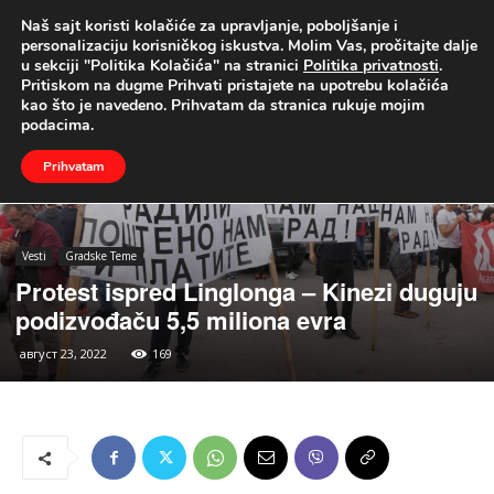
Naš sajt koristi kolačiće za upravljanje, poboljšanje i
UŽIVO
personalizaciju korisničkog iskustva. Molim Vas, pročitajte dalje
u sekciji "Politika Kolačića" na stranici
Politika privatnosti
.
Naslovna
Vesti
Gradske Teme
Pritiskom na dugme Prihvati pristajete na upotrebu kolačića
kao što je navedeno. Prihvatam da stranica rukuje mojim
podacima.
Prihvatam
Vesti
Gradske Teme
Protest ispred Linglonga – Kinezi duguju
podizvođaču 5,5 miliona evra
август 23, 2022
169