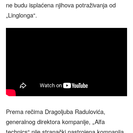
ne budu isplaćena njihova potraživanja od
„Linglonga“.
Prema rečima Dragoljuba Radulovića,
generalnog direktora kompanije, „Alfa
technics“ nije stranački nastrojena kompanija,