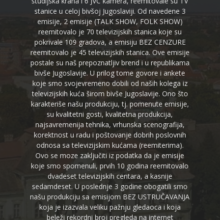
studijska krana i 6 JVC kamera, reemitovale su TV
stanice u celoj bivšoj Jugoslaviji. Od navedene 3
emisije, 2 emisije (TALK SHOW, FOLK SHOW)
reemitovalo je 70 televizijskih stanica koje su
pokrivale 109 gradova, a emisiju BEZ CENZURE
reemitovalo je 45 televizijskih stanica. Ove emisije
postale su naš prepoznatljiv brend i u republikama
bivše Jugoslavije. U prilog tome govore i ankete
koje smo svojevremeno dobili od naših kolega iz
televizijskih kuća širom bivše Jugoslavije. Ono što
karakteriše našu produkciju, tj. pomenute emisije,
su kvalitetni gosti, kvalitetna produkcija,
najsavremenija tehnika, vrhunska scenografija,
korektnost u radu i poštovanje dobrih poslovnih
odnosa sa televizijskim kućama (reemiterima).
Ovo se moze zaključiti iz podatka da je emisije
koje smo spomenuli, prvih 10 godina reemitovalo
dvadeset televizijskih centara, a kasnije
sedamdeset. U poslednje 3 godine obogatili smo
našu produkciju sa emisijom BEZ USTRUČAVANJA
koja je izazvala veliku pažnju gledaoca i koja
beleži rekordni broj pregleda na internet