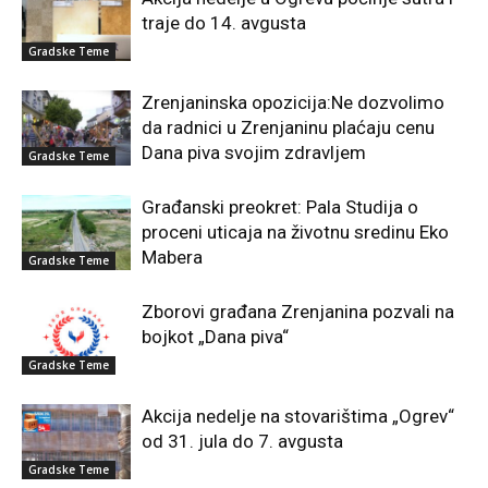
traje do 14. avgusta
Gradske Teme
Zrenjaninska opozicija:Ne dozvolimo
da radnici u Zrenjaninu plaćaju cenu
Dana piva svojim zdravljem
Gradske Teme
Građanski preokret: Pala Studija o
proceni uticaja na životnu sredinu Eko
Mabera
Gradske Teme
Zborovi građana Zrenjanina pozvali na
bojkot „Dana piva“
Gradske Teme
Akcija nedelje na stovarištima „Ogrev“
od 31. jula do 7. avgusta
Gradske Teme