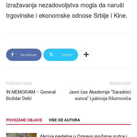
izražavanja nezadovoljstva mogla da naruši
trgovinske i ekonomske odnose Srbije i Kine.
Facebook
Twitter
Prethodni tekst
Sledeći tekst
IN MEMORIAM – General
Javni čas Akademije “Saradnici
Božidar Delić
sunca” Ljubivoja Ršumovića
POVEZANE OBJAVE
VIŠE OD AUTORA
Akcija nedelje u Ogrevu počinje sutra i