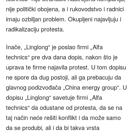
nije politički obojena, a i rukovodstvo i radnici
imaju ozbiljan problem. Okupljeni najavljuju i
radikalizaciju protesta.
Inače, „Linglong“ je poslao firmi „Alfa
technics“ pre dva dana dopis, nakon što je
uprava te firme najavila protest. U tom dopisu
ne spore da dug postoji, ali ga prebacuju da
glavnog podizvođača „China energy group“. U
dopisu „Linglong“ savetuje firmi „Alfa
technics“ da odustane od protesta, da se na
taj način neće rešiti konflikt i da može samo
da se produbi, ali i da bi takva vrsta