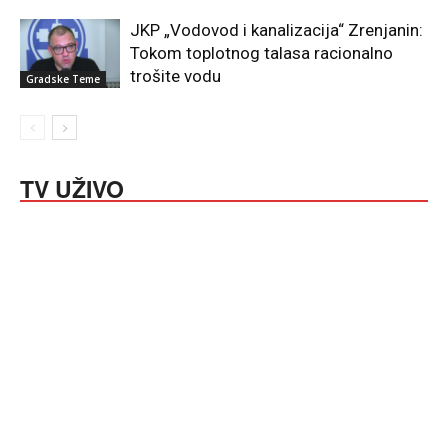
JKP „Vodovod i kanalizacija“ Zrenjanin:
Tokom toplotnog talasa racionalno
trošite vodu
Gradske Teme
TV UŽIVO