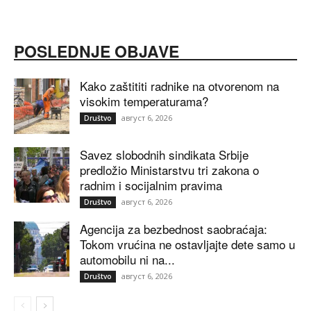
POSLEDNJE OBJAVE
Kako zaštititi radnike na otvorenom na
visokim temperaturama?
август 6, 2026
Društvo
Savez slobodnih sindikata Srbije
predložio Ministarstvu tri zakona o
radnim i socijalnim pravima
август 6, 2026
Društvo
Agencija za bezbednost saobraćaja:
Tokom vrućina ne ostavljajte dete samo u
automobilu ni na...
август 6, 2026
Društvo