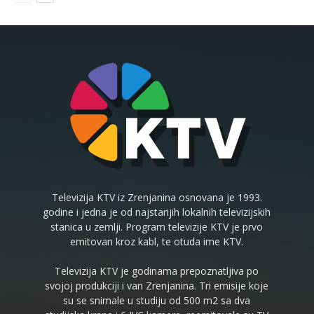
Televizija KTV iz Zrenjanina osnovana je 1993.
godine i jedna je od najstarijih lokalnih televizijskih
stanica u zemlji. Program televizije KTV je prvo
emitovan kroz kabl, te otuda ime KTV.
Televizija KTV je godinama prepoznatljiva po
svojoj produkciji i van Zrenjanina. Tri emisije koje
su se snimale u studiju od 500 m2 sa dva