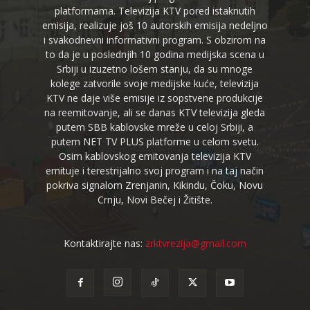
platformama. Televizija KTV pored istaknutih
emisija, realizuje još 10 autorskih emisija nedeljno
i svakodnevni informativni program. S obzirom na
to da je u poslednjih 10 godina medijska scena u
Srbiji u izuzetno lošem stanju, da su mnoge
kolege zatvorile svoje medijske kuće, televizija
KTV ne daje više emisije iz sopstvene produkcije
na reemitovanje, ali se danas KTV televizija gleda
putem SBB kablovske mreže u celoj Srbiji, a
putem NET TV PLUS platforme u celom svetu.
Osim kablovskog emitovanja televizija KTV
emituje i terestrijalno svoj program i na taj način
pokriva signalom Zrenjanin, Kikindu, Čoku, Novu
Crnju, Novi Bečej i Žitište.
Kontaktirajte nas:
zrktvrezija@gmail.com