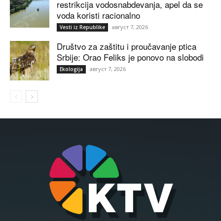
restrikcija vodosnabdevanja, apel da se
voda koristi racionalno
август 7, 2026
Vesti iz Republike
Društvo za zaštitu i proučavanje ptica
Srbije: Orao Feliks je ponovo na slobodi
август 7, 2026
Ekologija