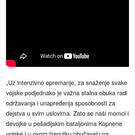
„Uz intenzivno opremanje, za snaženje svake
vojske podjednako je važna stalna obuka radi
održavanja i unapređenja sposobnosti za
dejstva u svim uslovima. Zato se naši momci i
devojke u pešadijskim bataljonima Kopnene
vojske i u ovom trenutku obučavaju na