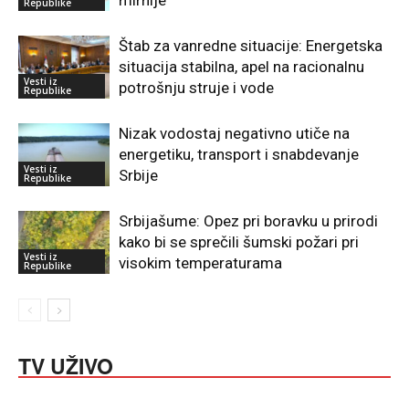
Republike
Štab za vanredne situacije: Energetska
situacija stabilna, apel na racionalnu
Vesti iz
potrošnju struje i vode
Republike
Nizak vodostaj negativno utiče na
energetiku, transport i snabdevanje
Vesti iz
Srbije
Republike
Srbijašume: Opez pri boravku u prirodi
kako bi se sprečili šumski požari pri
Vesti iz
visokim temperaturama
Republike
TV UŽIVO