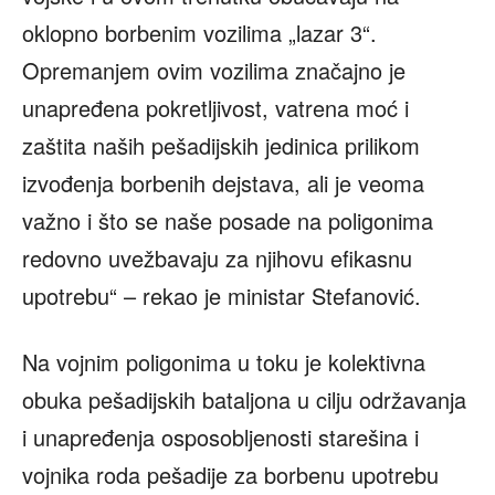
oklopno borbenim vozilima „lazar 3“.
Opremanjem ovim vozilima značajno je
unapređena pokretljivost, vatrena moć i
zaštita naših pešadijskih jedinica prilikom
izvođenja borbenih dejstava, ali je veoma
važno i što se naše posade na poligonima
redovno uvežbavaju za njihovu efikasnu
upotrebu“ – rekao je ministar Stefanović.
Na vojnim poligonima u toku je kolektivna
obuka pešadijskih bataljona u cilju održavanja
i unapređenja osposobljenosti starešina i
vojnika roda pešadije za borbenu upotrebu