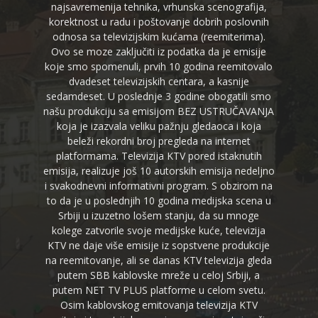
najsavremenija tehnika, vrhunska scenografija,
korektnost u radu i poštovanje dobrih poslovnih
odnosa sa televizijskim kućama (reemiterima).
Ovo se moze zaključiti iz podatka da je emisije
koje smo spomenuli, prvih 10 godina reemitovalo
dvadeset televizijskih centara, a kasnije
sedamdeset. U poslednje 3 godine obogatili smo
našu produkciju sa emisijom BEZ USTRUČAVANJA
koja je izazvala veliku pažnju gledaoca i koja
beleži rekordni broj pregleda na internet
platformama. Televizija KTV pored istaknutih
emisija, realizuje još 10 autorskih emisija nedeljno
i svakodnevni informativni program. S obzirom na
to da je u poslednjih 10 godina medijska scena u
Srbiji u izuzetno lošem stanju, da su mnoge
kolege zatvorile svoje medijske kuće, televizija
KTV ne daje više emisije iz sopstvene produkcije
na reemitovanje, ali se danas KTV televizija gleda
putem SBB kablovske mreže u celoj Srbiji, a
putem NET TV PLUS platforme u celom svetu.
Osim kablovskog emitovanja televizija KTV