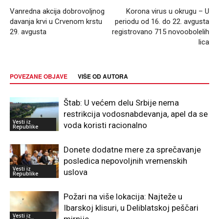
Vanredna akcija dobrovoljnog
Korona virus u okrugu – U
davanja krvi u Crvenom krstu
periodu od 16. do 22. avgusta
29. avgusta
registrovano 715 novoobolelih
lica
POVEZANE OBJAVE
VIŠE OD AUTORA
Štab: U većem delu Srbije nema
restrikcija vodosnabdevanja, apel da se
Vesti iz
voda koristi racionalno
Republike
Donete dodatne mere za sprečavanje
posledica nepovoljnih vremenskih
Vesti iz
uslova
Republike
Požari na više lokacija: Najteže u
Ibarskoj klisuri, u Deliblatskoj peščari
Vesti iz
mirnije