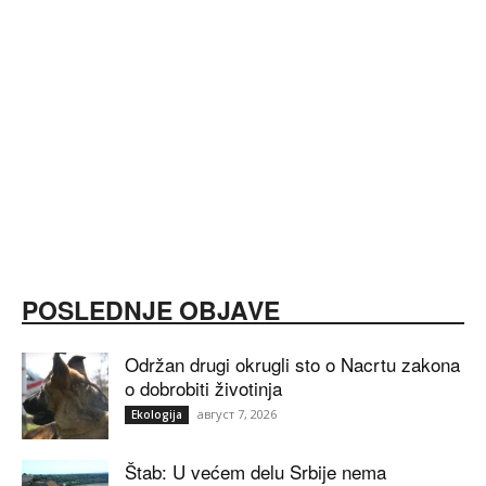
POSLEDNJE OBJAVE
Održan drugi okrugli sto o Nacrtu zakona
o dobrobiti životinja
август 7, 2026
Ekologija
Štab: U većem delu Srbije nema