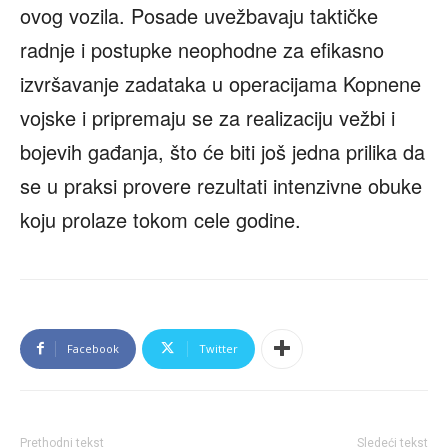
ovog vozila. Posade uvežbavaju taktičke
radnje i postupke neophodne za efikasno
izvršavanje zadataka u operacijama Kopnene
vojske i pripremaju se za realizaciju vežbi i
bojevih gađanja, što će biti još jedna prilika da
se u praksi provere rezultati intenzivne obuke
koju prolaze tokom cele godine.
Facebook
Twitter
Prethodni tekst
Sledeći tekst