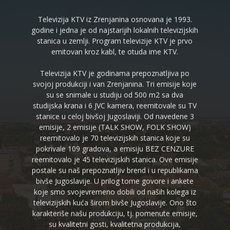
Televizija KTV iz Zrenjanina osnovana je 1993.
godine i jedna je od najstarijih lokalnih televizijskih
stanica u zemlji. Program televizije KTV je prvo
emitovan kroz kabl, te otuda ime KTV.
Televizija KTV je godinama prepoznatljiva po
svojoj produkciji i van Zrenjanina. Tri emisije koje
su se snimale u studiju od 500 m2 sa dva
studijska krana i 6 JVC kamera, reemitovale su TV
stanice u celoj bivšoj Jugoslaviji. Od navedene 3
emisije, 2 emisije (TALK SHOW, FOLK SHOW)
reemitovalo je 70 televizijskih stanica koje su
pokrivale 109 gradova, a emisiju BEZ CENZURE
reemitovalo je 45 televizijskih stanica. Ove emisije
postale su naš prepoznatljiv brend i u republikama
bivše Jugoslavije. U prilog tome govore i ankete
koje smo svojevremeno dobili od naših kolega iz
televizijskih kuća širom bivše Jugoslavije. Ono što
karakteriše našu produkciju, tj. pomenute emisije,
su kvalitetni gosti, kvalitetna produkcija,