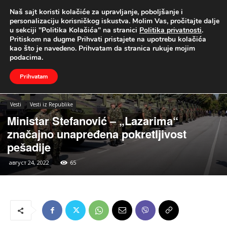
Naš sajt koristi kolačiće za upravljanje, poboljšanje i
UŽIVO
personalizaciju korisničkog iskustva. Molim Vas, pročitajte dalje
u sekciji "Politika Kolačića" na stranici
Politika privatnosti
.
Naslovna
Vesti
Vesti iz Republike
Pritiskom na dugme Prihvati pristajete na upotrebu kolačića
kao što je navedeno. Prihvatam da stranica rukuje mojim
podacima.
Prihvatam
Vesti
Vesti iz Republike
Ministar Stefanović – „Lazarima“
značajno unapređena pokretljivost
pešadije
август 24, 2022
65