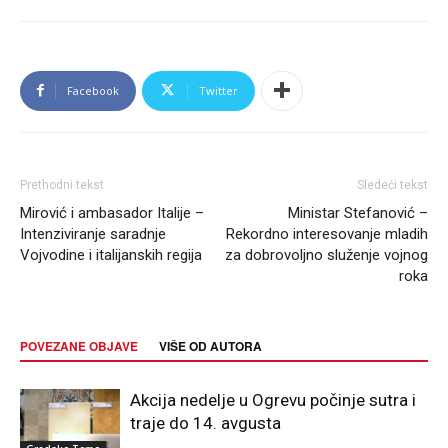
Facebook
Twitter
Prethodni tekst
Sledeći tekst
Mirović i ambasador Italije –
Ministar Stefanović –
Intenziviranje saradnje
Rekordno interesovanje mladih
Vojvodine i italijanskih regija
za dobrovoljno služenje vojnog
roka
POVEZANE OBJAVE
VIŠE OD AUTORA
Akcija nedelje u Ogrevu počinje sutra i
traje do 14. avgusta