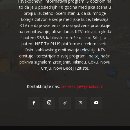
i svakodnevni informativni program. S obzirom na
to da je u poslednjih 10 godina medijska scena u
Srbiji u izuzetno lošem stanju, da su mnoge
kolege zatvorile svoje medijske kuće, televizija
KTV ne daje više emisije iz sopstvene produkcije
na reemitovanje, ali se danas KTV televizija gleda
putem SBB kablovske mreže u celoj Srbiji, a
putem NET TV PLUS platforme u celom svetu.
Osim kablovskog emitovanja televizija KTV
emituje i terestrijalno svoj program i na taj način
pokriva signalom Zrenjanin, Kikindu, Čoku, Novu
Crnju, Novi Bečej i Žitište.
Kontaktirajte nas:
zrktvrezija@gmail.com