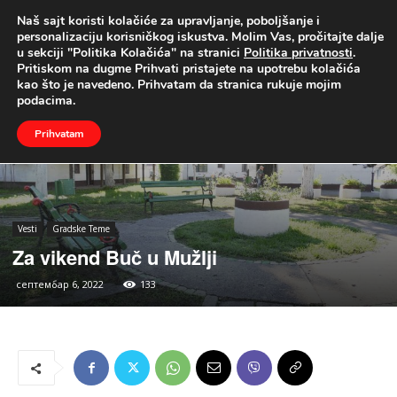
Naš sajt koristi kolačiće za upravljanje, poboljšanje i
UŽIVO
personalizaciju korisničkog iskustva. Molim Vas, pročitajte dalje
u sekciji "Politika Kolačića" na stranici
Politika privatnosti
.
Naslovna
Vesti
Gradske Teme
Pritiskom na dugme Prihvati pristajete na upotrebu kolačića
kao što je navedeno. Prihvatam da stranica rukuje mojim
podacima.
Prihvatam
Vesti
Gradske Teme
Za vikend Buč u Mužlji
септембар 6, 2022
133