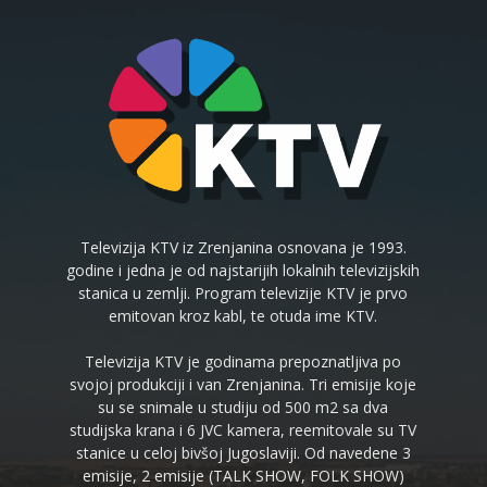
Televizija KTV iz Zrenjanina osnovana je 1993.
godine i jedna je od najstarijih lokalnih televizijskih
stanica u zemlji. Program televizije KTV je prvo
emitovan kroz kabl, te otuda ime KTV.
Televizija KTV je godinama prepoznatljiva po
svojoj produkciji i van Zrenjanina. Tri emisije koje
su se snimale u studiju od 500 m2 sa dva
studijska krana i 6 JVC kamera, reemitovale su TV
stanice u celoj bivšoj Jugoslaviji. Od navedene 3
emisije, 2 emisije (TALK SHOW, FOLK SHOW)