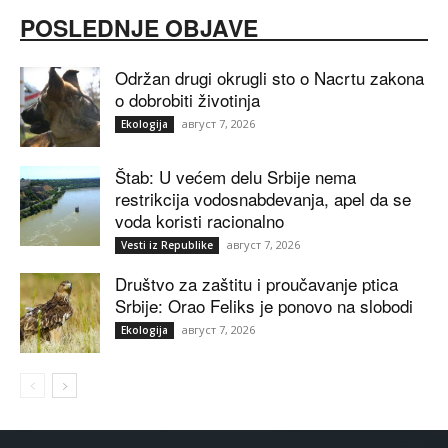
POSLEDNJE OBJAVE
Održan drugi okrugli sto o Nacrtu zakona
o dobrobiti životinja
август 7, 2026
Ekologija
Štab: U većem delu Srbije nema
restrikcija vodosnabdevanja, apel da se
voda koristi racionalno
август 7, 2026
Vesti iz Republike
Društvo za zaštitu i proučavanje ptica
Srbije: Orao Feliks je ponovo na slobodi
август 7, 2026
Ekologija