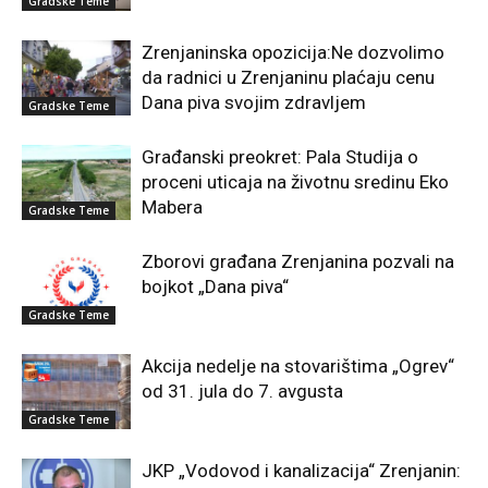
Gradske Teme
Zrenjaninska opozicija:Ne dozvolimo
da radnici u Zrenjaninu plaćaju cenu
Dana piva svojim zdravljem
Gradske Teme
Građanski preokret: Pala Studija o
proceni uticaja na životnu sredinu Eko
Mabera
Gradske Teme
Zborovi građana Zrenjanina pozvali na
bojkot „Dana piva“
Gradske Teme
Akcija nedelje na stovarištima „Ogrev“
od 31. jula do 7. avgusta
Gradske Teme
JKP „Vodovod i kanalizacija“ Zrenjanin: