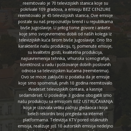
reemitovalo je 70 televizijskih stanica koje su
pokrivale 109 gradova, a emisiju BEZ CENZURE
reemitovalo je 45 televizijskih stanica. Ove emisije
postale su naš prepoznatljiv brend i u republikama
bivše Jugoslavije. U prilog tome govore i ankete
koje smo svojevremeno dobili od naših kolega iz
televizijskih kuća širom bivše Jugoslavije. Ono što
karakteriše našu produkciju, tj. pomenute emisije,
su kvalitetni gosti, kvalitetna produkcija,
najsavremenija tehnika, vrhunska scenografija,
korektnost u radu i poštovanje dobrih poslovnih
odnosa sa televizijskim kućama (reemiterima).
Ovo se moze zaključiti iz podatka da je emisije
koje smo spomenuli, prvih 10 godina reemitovalo
dvadeset televizijskih centara, a kasnije
sedamdeset. U poslednje 3 godine obogatili smo
našu produkciju sa emisijom BEZ USTRUČAVANJA
koja je izazvala veliku pažnju gledaoca i koja
beleži rekordni broj pregleda na internet
platformama. Televizija KTV pored istaknutih
emisija, realizuje još 10 autorskih emisija nedeljno