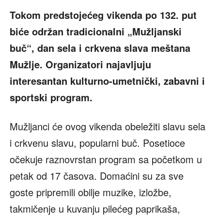
Tokom predstojećeg vikenda po 132. put
biće održan tradicionalni „Mužljanski
buč“, dan sela i crkvena slava meštana
Mužlje. Organizatori najavljuju
interesantan kulturno-umetnički, zabavni i
sportski program.
Mužljanci će ovog vikenda obeležiti slavu sela
i crkvenu slavu, popularni buč. Posetioce
očekuje raznovrstan program sa početkom u
petak od 17 časova. Domaćini su za sve
goste pripremili obilje muzike, izložbe,
takmičenje u kuvanju pilećeg paprikaša,