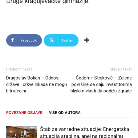
Druge kragujevačke gimnazije.
Facebook
Twitter
Prethodni tekst
Sledeći tekst
Dragoslav Bokan – Odnosi
Čedomir Stojković – Zelene
države i crkve nikada ne mogu
površine se daju investitorima
biti idealni
bliskim vlasti da podižu zgrade
POVEZANE OBJAVE
VIŠE OD AUTORA
Štab za vanredne situacije: Energetska
situacija stabilna, apel na racionalnu