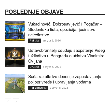
POSLEDNJE OBJAVE
Vukadinović, Dobrosavljević i Pogačar –
Studentska lista, opozicija, jedinstvo i
nejedinstvo
август 5, 2026
Politika
Ustavobranitelji osuđuju saopštenje Višeg
tužilaštva u Beogradu o ubistvu Vladimira
Cvijana
август 5, 2026
Društvo
Suša razotkriva decenije zapostavljanja
poljoprivrede i upravljanja vodama
август 5, 2026
Poljoprivreda