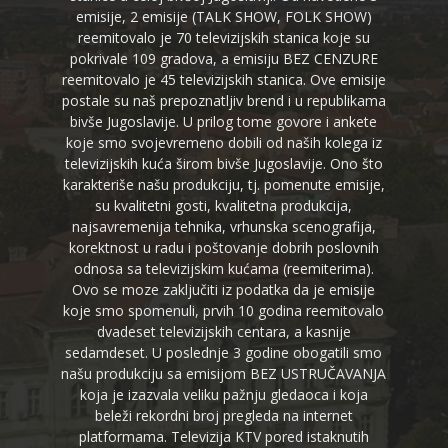
emisije, 2 emisije (TALK SHOW, FOLK SHOW)
reemitovalo je 70 televizijskih stanica koje su
pokrivale 109 gradova, a emisiju BEZ CENZURE
reemitovalo je 45 televizijskih stanica. Ove emisije
postale su naš prepoznatljiv brend i u republikama
bivše Jugoslavije. U prilog tome govore i ankete
koje smo svojevremeno dobili od naših kolega iz
televizijskih kuća širom bivše Jugoslavije. Ono što
karakteriše našu produkciju, tj. pomenute emisije,
su kvalitetni gosti, kvalitetna produkcija,
najsavremenija tehnika, vrhunska scenografija,
korektnost u radu i poštovanje dobrih poslovnih
odnosa sa televizijskim kućama (reemiterima).
Ovo se moze zaključiti iz podatka da je emisije
koje smo spomenuli, prvih 10 godina reemitovalo
dvadeset televizijskih centara, a kasnije
sedamdeset. U poslednje 3 godine obogatili smo
našu produkciju sa emisijom BEZ USTRUČAVANJA
koja je izazvala veliku pažnju gledaoca i koja
beleži rekordni broj pregleda na internet
platformama. Televizija KTV pored istaknutih