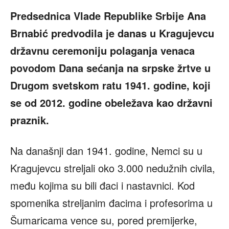
Predsednica Vlade Republike Srbije Ana
Brnabić predvodila je danas u Kragujevcu
državnu ceremoniju polaganja venaca
povodom Dana sećanja na srpske žrtve u
Drugom svetskom ratu 1941. godine, koji
se od 2012. godine obeležava kao državni
praznik.
Na današnji dan 1941. godine, Nemci su u
Kragujevcu streljali oko 3.000 nedužnih civila,
među kojima su bili đaci i nastavnici. Kod
spomenika streljanim đacima i profesorima u
Šumaricama vence su, pored premijerke,