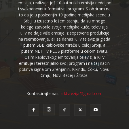
emisija, realizuje još 10 autorskih emisija nedeljno
i svakodnevni informativni program. S obzirom na
to da je u poslednjih 10 godina medijska scena u
Srbiji u izuzetno lošem stanju, da su mnoge
kolege zatvorile svoje medijske kuće, televizija
KTV ne daje više emisije iz sopstvene produkcije
na reemitovanje, ali se danas KTV televizija gleda
putem SBB kablovske mreže u celoj Srbiji, a
putem NET TV PLUS platforme u celom svetu.
Osim kablovskog emitovanja televizija KTV
emituje i terestrijalno svoj program i na taj način
pokriva signalom Zrenjanin, Kikindu, Čoku, Novu
Crnju, Novi Bečej i Žitište.
Kontaktirajte nas:
zrktvrezija@gmail.com