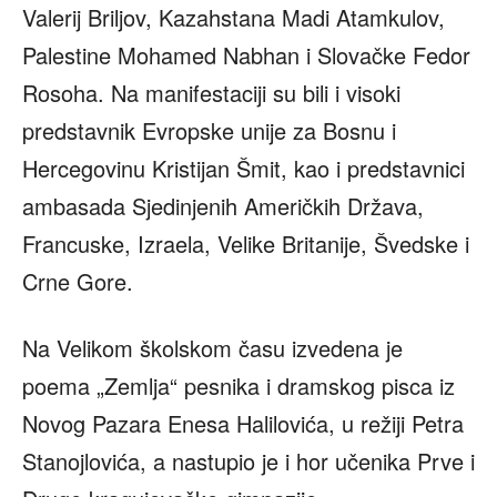
Valerij Briljov, Kazahstana Madi Atamkulov,
Palestine Mohamed Nabhan i Slovačke Fedor
Rosoha. Na manifestaciji su bili i visoki
predstavnik Evropske unije za Bosnu i
Hercegovinu Kristijan Šmit, kao i predstavnici
ambasada Sjedinjenih Američkih Država,
Francuske, Izraela, Velike Britanije, Švedske i
Crne Gore.
Na Velikom školskom času izvedena je
poema „Zemlja“ pesnika i dramskog pisca iz
Novog Pazara Enesa Halilovića, u režiji Petra
Stanojlovića, a nastupio je i hor učenika Prve i