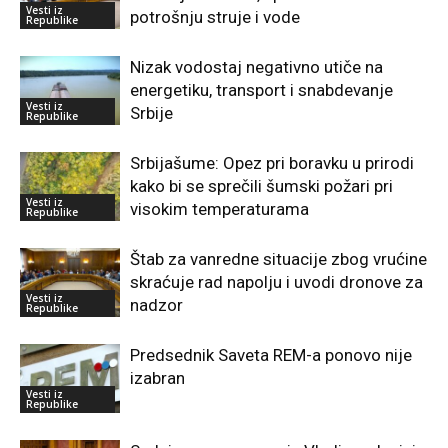
Vesti iz
potrošnju struje i vode
Republike
Nizak vodostaj negativno utiče na
energetiku, transport i snabdevanje
Vesti iz
Srbije
Republike
Srbijašume: Opez pri boravku u prirodi
kako bi se sprečili šumski požari pri
Vesti iz
visokim temperaturama
Republike
Štab za vanredne situacije zbog vrućine
skraćuje rad napolju i uvodi dronove za
Vesti iz
nadzor
Republike
Predsednik Saveta REM-a ponovo nije
izabran
Vesti iz
Republike