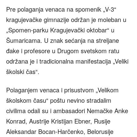
Pre polaganja venaca na spomenik „V-3“
kragujevačke gimnazije održan je moleban u
„Spomen-parku Kragujevački oktobar“ u
Šumaricama. U znak sećanja na streljane
đake i profesore u Drugom svetskom ratu
održana je i tradicionalna manifestacija „Veliki
školski čas“.
Polaganjem venaca i prisustvom „Velikom
školskom času“ poštu nevino stradalim
civilima odali su i ambasadori Nemačke Anke
Konrad, Austrije Kristijan Ebner, Rusije
Aleksandar Bocan-Harčenko, Belorusije