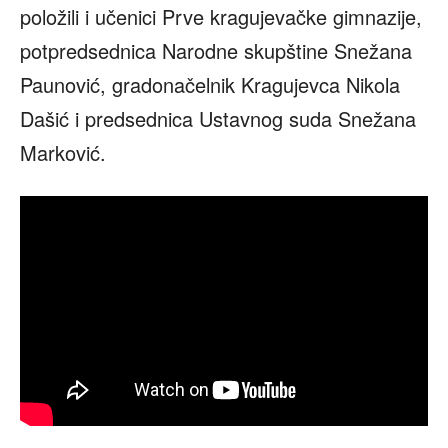
položili i učenici Prve kragujevačke gimnazije,
potpredsednica Narodne skupštine Snežana
Paunović, gradonačelnik Kragujevca Nikola
Dašić i predsednica Ustavnog suda Snežana
Marković.