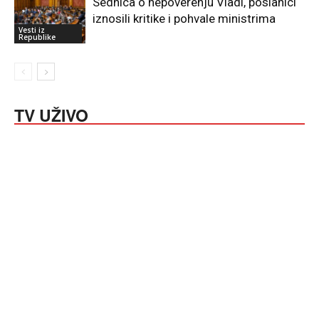
Sednica o nepoverenju Vladi, poslanici
iznosili kritike i pohvale ministrima
Vesti iz
Republike
TV UŽIVO