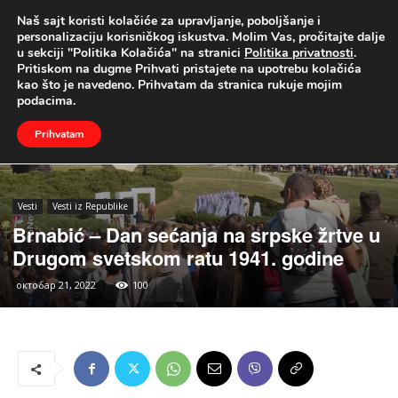
Naš sajt koristi kolačiće za upravljanje, poboljšanje i
UŽIVO
personalizaciju korisničkog iskustva. Molim Vas, pročitajte dalje
u sekciji "Politika Kolačića" na stranici
Politika privatnosti
.
Naslovna
Vesti
Vesti iz Republike
Pritiskom na dugme Prihvati pristajete na upotrebu kolačića
kao što je navedeno. Prihvatam da stranica rukuje mojim
podacima.
Prihvatam
Vesti
Vesti iz Republike
Brnabić – Dan sećanja na srpske žrtve u
Drugom svetskom ratu 1941. godine
октобар 21, 2022
100