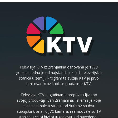
Televizija KTV iz Zrenjanina osnovana je 1993.
godine i jedna je od najstarijih lokalnih televizijskih
stanica u zemlji. Program televizije KTV je prvo
emitovan kroz kabl, te otuda ime KTV.
Televizija KTV je godinama prepoznatljiva po
svojoj produkciji i van Zrenjanina. Tri emisije koje
su se snimale u studiju od 500 m2 sa dva
studijska krana i 6 JVC kamera, reemitovale su TV
stanice u celoj bivšoj Jugoslaviji. Od navedene 3