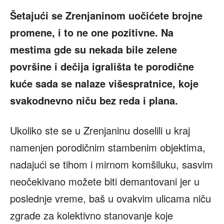
Šetajući se Zrenjaninom uočićete brojne
promene, i to ne one pozitivne. Na
mestima gde su nekada bile zelene
površine i dečija igrališta te porodične
kuće sada se nalaze višespratnice, koje
svakodnevno niču bez reda i plana.
Ukoliko ste se u Zrenjaninu doselili u kraj
namenjen porodičnim stambenim objektima,
nadajući se tihom i mirnom komšiluku, sasvim
neočekivano možete biti demantovani jer u
poslednje vreme, baš u ovakvim ulicama niču
zgrade za kolektivno stanovanje koje