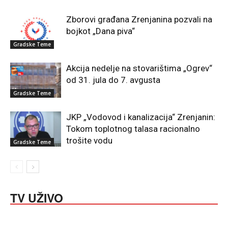
Zborovi građana Zrenjanina pozvali na
bojkot „Dana piva“
Gradske Teme
Akcija nedelje na stovarištima „Ogrev“
od 31. jula do 7. avgusta
Gradske Teme
JKP „Vodovod i kanalizacija“ Zrenjanin:
Tokom toplotnog talasa racionalno
trošite vodu
Gradske Teme
TV UŽIVO