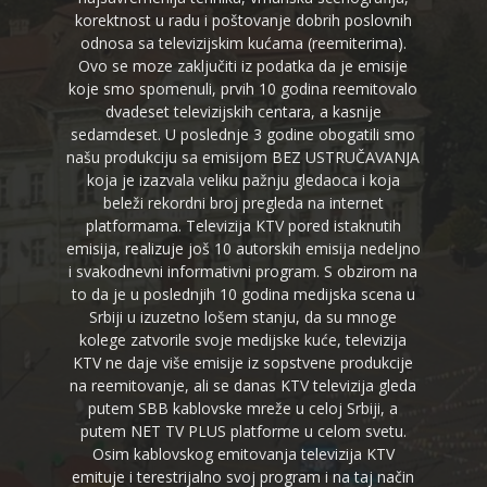
korektnost u radu i poštovanje dobrih poslovnih
odnosa sa televizijskim kućama (reemiterima).
Ovo se moze zaključiti iz podatka da je emisije
koje smo spomenuli, prvih 10 godina reemitovalo
dvadeset televizijskih centara, a kasnije
sedamdeset. U poslednje 3 godine obogatili smo
našu produkciju sa emisijom BEZ USTRUČAVANJA
koja je izazvala veliku pažnju gledaoca i koja
beleži rekordni broj pregleda na internet
platformama. Televizija KTV pored istaknutih
emisija, realizuje još 10 autorskih emisija nedeljno
i svakodnevni informativni program. S obzirom na
to da je u poslednjih 10 godina medijska scena u
Srbiji u izuzetno lošem stanju, da su mnoge
kolege zatvorile svoje medijske kuće, televizija
KTV ne daje više emisije iz sopstvene produkcije
na reemitovanje, ali se danas KTV televizija gleda
putem SBB kablovske mreže u celoj Srbiji, a
putem NET TV PLUS platforme u celom svetu.
Osim kablovskog emitovanja televizija KTV
emituje i terestrijalno svoj program i na taj način