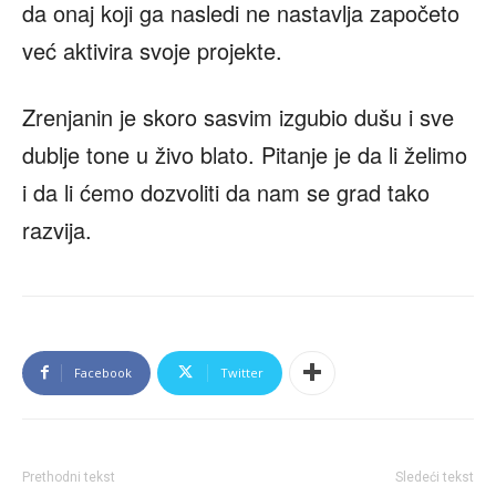
da onaj koji ga nasledi ne nastavlja započeto
već aktivira svoje projekte.
Zrenjanin je skoro sasvim izgubio dušu i sve
dublje tone u živo blato. Pitanje je da li želimo
i da li ćemo dozvoliti da nam se grad tako
razvija.
Facebook
Twitter
Prethodni tekst
Sledeći tekst