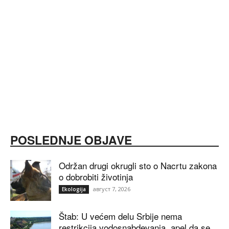
POSLEDNJE OBJAVE
Održan drugi okrugli sto o Nacrtu zakona
o dobrobiti životinja
август 7, 2026
Ekologija
Štab: U većem delu Srbije nema
restrikcija vodosnabdevanja, apel da se