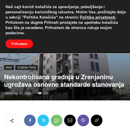
Naš sajt koristi kolačiće za upravljanje, poboljšanje i
UŽIVO
personalizaciju korisničkog iskustva. Molim Vas, pročitajte dalje
u sekciji "Politika Kolačića" na stranici
Politika privatnosti
.
Naslovna
Vesti
Gradske Teme
Pritiskom na dugme Prihvati pristajete na upotrebu kolačića
kao što je navedeno. Prihvatam da stranica rukuje mojim
podacima.
Prihvatam
Vesti
Gradske Teme
Nekontrolisana gradnja u Zrenjaninu
ugrožava osnovne standarde stanovanja
октобар 21, 2022
233