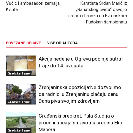
Vučić i ambasadori zemalja
Karatista Srđan Marić iz
Kvinte
„Banatskog cveta“ osvojio
srebro i bronzu na Evropskom
Fudokan šampionatu
POVEZANE OBJAVE
VIŠE OD AUTORA
Akcija nedelje u Ogrevu počinje sutra i
traje do 14. avgusta
Gradske Teme
Zrenjaninska opozicija:Ne dozvolimo
da radnici u Zrenjaninu plaćaju cenu
Dana piva svojim zdravljem
Gradske Teme
Građanski preokret: Pala Studija o
proceni uticaja na životnu sredinu Eko
Mabera
Gradske Teme