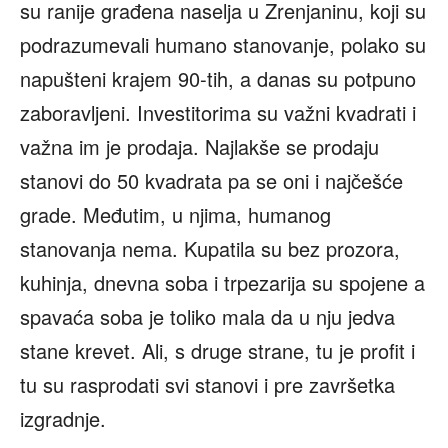
su ranije građena naselja u Zrenjaninu, koji su
podrazumevali humano stanovanje, polako su
napušteni krajem 90-tih, a danas su potpuno
zaboravljeni. Investitorima su važni kvadrati i
važna im je prodaja. Najlakše se prodaju
stanovi do 50 kvadrata pa se oni i najčešće
grade. Međutim, u njima, humanog
stanovanja nema. Kupatila su bez prozora,
kuhinja, dnevna soba i trpezarija su spojene a
spavaća soba je toliko mala da u nju jedva
stane krevet. Ali, s druge strane, tu je profit i
tu su rasprodati svi stanovi i pre završetka
izgradnje.