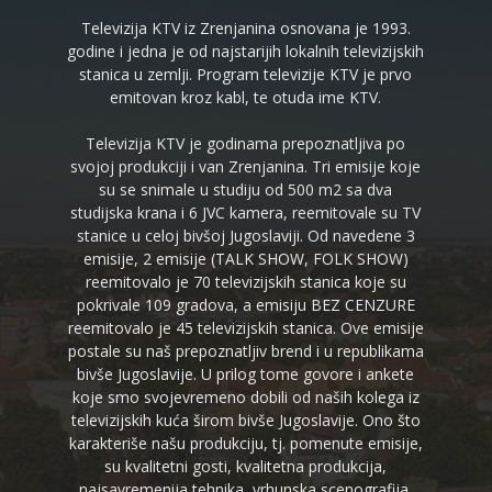
Televizija KTV iz Zrenjanina osnovana je 1993.
godine i jedna je od najstarijih lokalnih televizijskih
stanica u zemlji. Program televizije KTV je prvo
emitovan kroz kabl, te otuda ime KTV.
Televizija KTV je godinama prepoznatljiva po
svojoj produkciji i van Zrenjanina. Tri emisije koje
su se snimale u studiju od 500 m2 sa dva
studijska krana i 6 JVC kamera, reemitovale su TV
stanice u celoj bivšoj Jugoslaviji. Od navedene 3
emisije, 2 emisije (TALK SHOW, FOLK SHOW)
reemitovalo je 70 televizijskih stanica koje su
pokrivale 109 gradova, a emisiju BEZ CENZURE
reemitovalo je 45 televizijskih stanica. Ove emisije
postale su naš prepoznatljiv brend i u republikama
bivše Jugoslavije. U prilog tome govore i ankete
koje smo svojevremeno dobili od naših kolega iz
televizijskih kuća širom bivše Jugoslavije. Ono što
karakteriše našu produkciju, tj. pomenute emisije,
su kvalitetni gosti, kvalitetna produkcija,
najsavremenija tehnika, vrhunska scenografija,