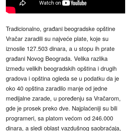
Tradicionalno, građani beogradske opštine
Vračar zaradili su najveće plate, koje su
iznosile 127.503 dinara, a u stopu ih prate
građani Novog Beograda. Velika razlika
između velikih beogradskih opština i drugih
gradova i opština ogleda se u podatku da je
oko 40 opština zaradilo manje od jedne
medijalne zarade, u poređenju sa Vračarom,
gde je prosek preko dve. Najplaćeniji su bili
programeri, sa platom većom od 246.000
dinara, a sledi oblast vazdušnog saobraćaja,