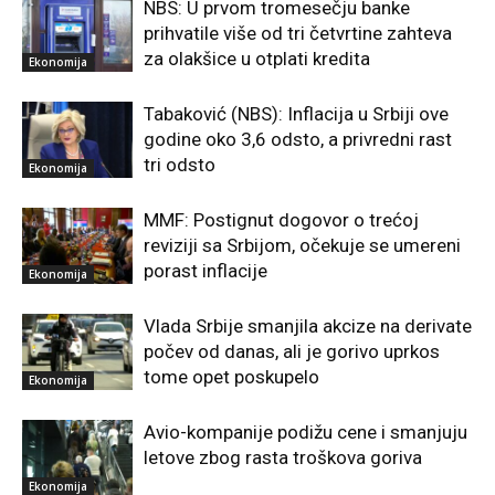
NBS: U prvom tromesečju banke
prihvatile više od tri četvrtine zahteva
za olakšice u otplati kredita
Ekonomija
Tabaković (NBS): Inflacija u Srbiji ove
godine oko 3,6 odsto, a privredni rast
tri odsto
Ekonomija
MMF: Postignut dogovor o trećoj
reviziji sa Srbijom, očekuje se umereni
porast inflacije
Ekonomija
Vlada Srbije smanjila akcize na derivate
počev od danas, ali je gorivo uprkos
tome opet poskupelo
Ekonomija
Avio-kompanije podižu cene i smanjuju
letove zbog rasta troškova goriva
Ekonomija