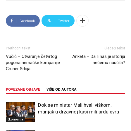
Facebook
Twitter
Prethodni tekst
Sledeći tekst
Vučić – Otvaranje četvrtog
Anketa – Da li nas je istorija
pogona nemačke kompanije
nečemu naučila?
Gruner Srbija
POVEZANE OBJAVE
VIŠE OD AUTORA
Dok se ministar Mali hvali viškom,
manjak u državnoj kasi milijardu evra
Ekonomija