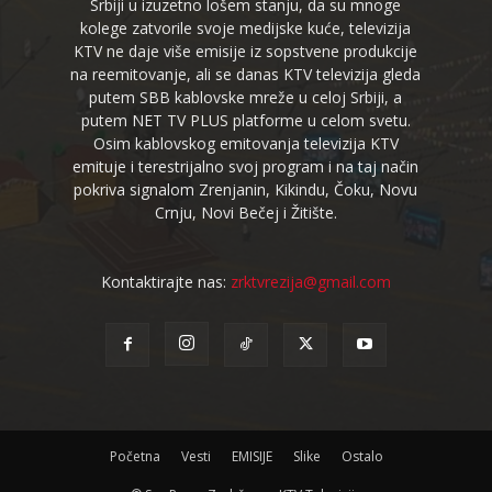
Srbiji u izuzetno lošem stanju, da su mnoge
kolege zatvorile svoje medijske kuće, televizija
KTV ne daje više emisije iz sopstvene produkcije
na reemitovanje, ali se danas KTV televizija gleda
putem SBB kablovske mreže u celoj Srbiji, a
putem NET TV PLUS platforme u celom svetu.
Osim kablovskog emitovanja televizija KTV
emituje i terestrijalno svoj program i na taj način
pokriva signalom Zrenjanin, Kikindu, Čoku, Novu
Crnju, Novi Bečej i Žitište.
Kontaktirajte nas:
zrktvrezija@gmail.com
Početna
Vesti
EMISIJE
Slike
Ostalo