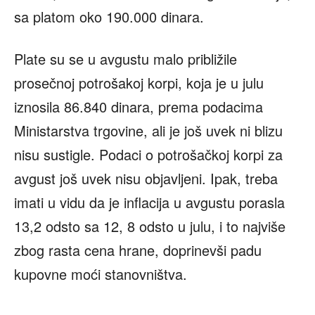
sa platom oko 190.000 dinara.
Plate su se u avgustu malo približile
prosečnoj potrošakoj korpi, koja je u julu
iznosila 86.840 dinara, prema podacima
Ministarstva trgovine, ali je još uvek ni blizu
nisu sustigle. Podaci o potrošačkoj korpi za
avgust još uvek nisu objavljeni. Ipak, treba
imati u vidu da je inflacija u avgustu porasla
13,2 odsto sa 12, 8 odsto u julu, i to najviše
zbog rasta cena hrane, doprinevši padu
kupovne moći stanovništva.