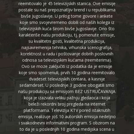
reemitovalo je 45 televizijskih stanica. Ove emisije
postale su naš prepoznatljiv brend i u republikama
bivše Jugoslavije. U prilog tome govore i ankete
koje smo svojevremeno dobili od naših kolega iz
televizijskih kuća širom bivše Jugoslavije. Ono što
karakteriše našu produkciju, tj. pomenute emisije,
su kvalitetni gosti, kvalitetna produkcija,
najsavremenija tehnika, vrhunska scenografija,
korektnost u radu i poštovanje dobrih poslovnih
odnosa sa televizijskim kućama (reemiterima).
Ovo se moze zaključiti iz podatka da je emisije
koje smo spomenuli, prvih 10 godina reemitovalo
dvadeset televizijskih centara, a kasnije
sedamdeset. U poslednje 3 godine obogatili smo
našu produkciju sa emisijom BEZ USTRUČAVANJA
koja je izazvala veliku pažnju gledaoca i koja
beleži rekordni broj pregleda na internet
platformama. Televizija KTV pored istaknutih
emisija, realizuje još 10 autorskih emisija nedeljno
i svakodnevni informativni program. S obzirom na
to da je u poslednjih 10 godina medijska scena u