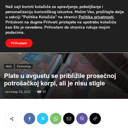
Naš sajt koristi kolačiće za upravljanje, poboljšanje i
UŽIVO
personalizaciju korisničkog iskustva. Molim Vas, pročitajte dalje
u sekciji "Politika Kolačića" na stranici
Politika privatnosti
.
Naslovna
Vesti
Ekonomija
Pritiskom na dugme Prihvati pristajete na upotrebu kolačića
kao što je navedeno. Prihvatam da stranica rukuje mojim
podacima.
Prihvatam
Vesti
Ekonomija
Plate u avgustu se približile prosečnoj
potrošačkoj korpi, ali je nisu stigle
октобар 25, 2022
51