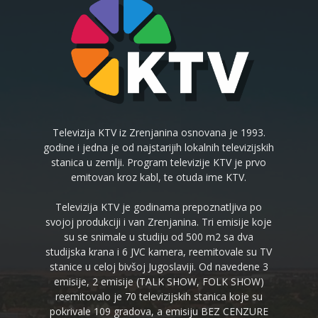
Televizija KTV iz Zrenjanina osnovana je 1993.
godine i jedna je od najstarijih lokalnih televizijskih
stanica u zemlji. Program televizije KTV je prvo
emitovan kroz kabl, te otuda ime KTV.
Televizija KTV je godinama prepoznatljiva po
svojoj produkciji i van Zrenjanina. Tri emisije koje
su se snimale u studiju od 500 m2 sa dva
studijska krana i 6 JVC kamera, reemitovale su TV
stanice u celoj bivšoj Jugoslaviji. Od navedene 3
emisije, 2 emisije (TALK SHOW, FOLK SHOW)
reemitovalo je 70 televizijskih stanica koje su
pokrivale 109 gradova, a emisiju BEZ CENZURE