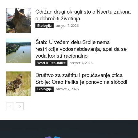
Održan drugi okrugli sto o Nacrtu zakona
o dobrobiti životinja
август 7, 2026
Ekologija
Štab: U većem delu Srbije nema
restrikcija vodosnabdevanja, apel da se
voda koristi racionalno
август 7, 2026
Vesti iz Republike
Društvo za zaštitu i proučavanje ptica
Srbije: Orao Feliks je ponovo na slobodi
август 7, 2026
Ekologija