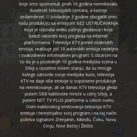
koje smo spomenuli, prvih 10 godina reemitovalo
dvadeset televizijskih centara, a kasnije
sedamdeset. U poslednje 3 godine obogatili smo
našu produkciju sa emisijom BEZ USTRUČAVANJA
koja je izazvala veliku pažnju gledaoca i koja
beleži rekordni broj pregleda na internet
platformama. Televizija KTV pored istaknutih
emisija, realizuje još 10 autorskih emisija nedeljno
i svakodnevni informativni program. S obzirom na
to da je u poslednjih 10 godina medijska scena u
Srbiji u izuzetno lošem stanju, da su mnoge
kolege zatvorile svoje medijske kuće, televizija
KTV ne daje više emisije iz sopstvene produkcije
na reemitovanje, ali se danas KTV televizija gleda
putem SBB kablovske mreže u celoj Srbiji, a
putem NET TV PLUS platforme u celom svetu.
Osim kablovskog emitovanja televizija KTV
emituje i terestrijalno svoj program i na taj način
pokriva signalom Zrenjanin, Kikindu, Čoku, Novu
Crnju, Novi Bečej i Žitište.