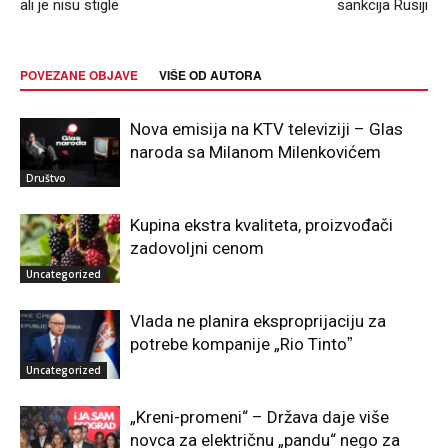
ali je nisu stigle
sankcija Rusiji
POVEZANE OBJAVE
VIŠE OD AUTORA
Nova emisija na KTV televiziji – Glas
naroda sa Milanom Milenkovićem
Društvo
Kupina ekstra kvaliteta, proizvođači
zadovoljni cenom
Uncategorized
Vlada ne planira eksproprijaciju za
potrebe kompanije „Rio Tintoˮ
Uncategorized
„Kreni-promeni“ – Država daje više
novca za električnu „pandu“ nego za