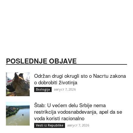
POSLEDNJE OBJAVE
Održan drugi okrugli sto o Nacrtu zakona
o dobrobiti životinja
август 7, 2026
Ekologija
Štab: U većem delu Srbije nema
restrikcija vodosnabdevanja, apel da se
voda koristi racionalno
август 7, 2026
Vesti iz Republike