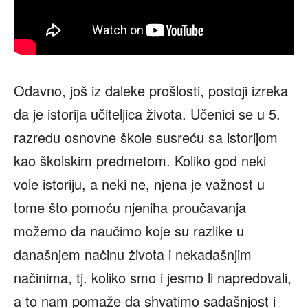
Odavno, još iz daleke prošlosti, postoji izreka
da je istorija učiteljica života. Učenici se u 5.
razredu osnovne škole susreću sa istorijom
kao školskim predmetom. Koliko god neki
vole istoriju, a neki ne, njena je važnost u
tome što pomoću njeniha proučavanja
možemo da naučimo koje su razlike u
današnjem načinu života i nekadašnjim
načinima, tj. koliko smo i jesmo li napredovali,
a to nam pomaže da shvatimo sadašnjost i