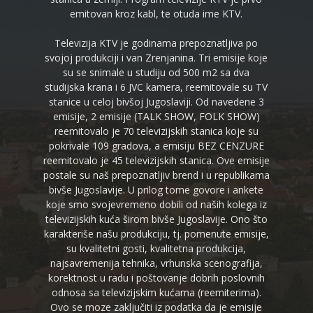
emitovan kroz kabl, te otuda ime KTV.
Televizija KTV je godinama prepoznatljiva po
svojoj produkciji i van Zrenjanina. Tri emisije koje
su se snimale u studiju od 500 m2 sa dva
studijska krana i 6 JVC kamera, reemitovale su TV
stanice u celoj bivšoj Jugoslaviji. Od navedene 3
emisije, 2 emisije (TALK SHOW, FOLK SHOW)
reemitovalo je 70 televizijskih stanica koje su
pokrivale 109 gradova, a emisiju BEZ CENZURE
reemitovalo je 45 televizijskih stanica. Ove emisije
postale su naš prepoznatljiv brend i u republikama
bivše Jugoslavije. U prilog tome govore i ankete
koje smo svojevremeno dobili od naših kolega iz
televizijskih kuća širom bivše Jugoslavije. Ono što
karakteriše našu produkciju, tj. pomenute emisije,
su kvalitetni gosti, kvalitetna produkcija,
najsavremenija tehnika, vrhunska scenografija,
korektnost u radu i poštovanje dobrih poslovnih
odnosa sa televizijskim kućama (reemiterima).
Ovo se moze zaključiti iz podatka da je emisije