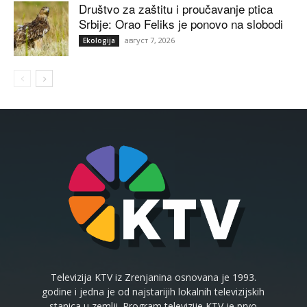
Društvo za zaštitu i proučavanje ptica
Srbije: Orao Feliks je ponovo na slobodi
август 7, 2026
Ekologija
Televizija KTV iz Zrenjanina osnovana je 1993.
godine i jedna je od najstarijih lokalnih televizijskih
stanica u zemlji. Program televizije KTV je prvo