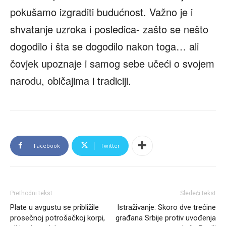
pokušamo izgraditi budućnost. Važno je i
shvatanje uzroka i posledica- zašto se nešto
dogodilo i šta se dogodilo nakon toga… ali
čovjek upoznaje i samog sebe učeći o svojem
narodu, običajima i tradiciji.
Facebook
Twitter
Prethodni tekst
Sledeći tekst
Plate u avgustu se približile
Istraživanje: Skoro dve trećine
prosečnoj potrošačkoj korpi,
građana Srbije protiv uvođenja