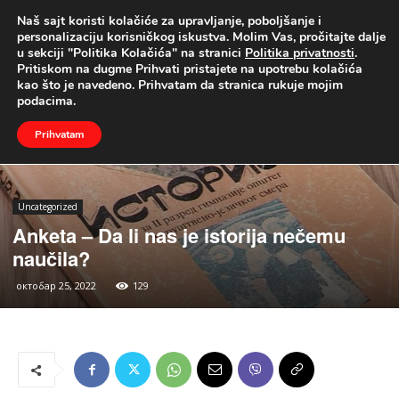
Naš sajt koristi kolačiće za upravljanje, poboljšanje i
UŽIVO
personalizaciju korisničkog iskustva. Molim Vas, pročitajte dalje
u sekciji "Politika Kolačića" na stranici
Politika privatnosti
.
Naslovna
Uncategorized
Pritiskom na dugme Prihvati pristajete na upotrebu kolačića
kao što je navedeno. Prihvatam da stranica rukuje mojim
podacima.
Prihvatam
Uncategorized
Anketa – Da li nas je istorija nečemu
naučila?
октобар 25, 2022
129