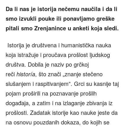
Da li nas je istorija nečemu naučila i da li
smo izvukli pouke ili ponavljamo greške
pitali smo Zrenjanince u anketi koja sledi.
Istorija je društvena i humanistička nauka
koja istražuje i proučava prošlost ljudskog
društva. Dobila je naziv po grčkoj
reči
historía
, što znači „znanje stečeno
slušanjem i raspitivanjem”. Grci su kasnije taj
pojam proširili na poznavanje prošlih
događaja, a zatim i na izlaganje zbivanja iz
prošlosti. Zadatak istorije kao nauke jeste da
na osnovu pouzdanih dokaza, do kojih se