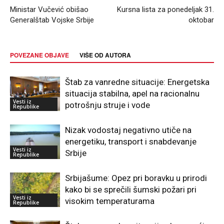
Ministar Vučević obišao
Kursna lista za ponedeljak 31.
Generalštab Vojske Srbije
oktobar
POVEZANE OBJAVE
VIŠE OD AUTORA
Štab za vanredne situacije: Energetska
situacija stabilna, apel na racionalnu
Vesti iz
potrošnju struje i vode
Republike
Nizak vodostaj negativno utiče na
energetiku, transport i snabdevanje
Vesti iz
Srbije
Republike
Srbijašume: Opez pri boravku u prirodi
kako bi se sprečili šumski požari pri
Vesti iz
visokim temperaturama
Republike