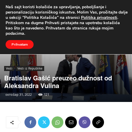
Naš sajt koristi kolačiće za upravljanje, poboljšanje i
UŽIVO
personalizaciju korisničkog iskustva. Molim Vas, pročitajte dalje
u sekciji "Politika Kolačića" na stranici
Politika privatnosti
.
Naslovna
Vesti
Vesti iz Republike
Pritiskom na dugme Prihvati pristajete na upotrebu kolačića
kao što je navedeno. Prihvatam da stranica rukuje mojim
podacima.
Prihvatam
Vesti
Vesti iz Republike
Bratislav Gašić preuzeo dužnost od
Aleksandra Vulina
октобар 31, 2022
121