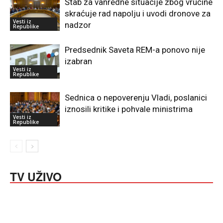
Štab za vanredne situacije zbog vrućine
skraćuje rad napolju i uvodi dronove za
Vesti iz
nadzor
Republike
Predsednik Saveta REM-a ponovo nije
izabran
Vesti iz
Republike
Sednica o nepoverenju Vladi, poslanici
iznosili kritike i pohvale ministrima
Vesti iz
Republike
TV UŽIVO