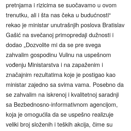
pretnjama i rizicima se suočavamo u ovom
trenutku, ali i šta nas čeka u budućnosti“
rekao je ministar unutrašnjih poslova Bratislav
Gašić na svečanoj primopredaji dužnosti i
dodao „Dozvolite mi da se pre svega
zahvalim gospodinu Vulinu na uspešnom
vođenju Ministarstva i na zapaženim i
značajnim rezultatima koje je postigao kao
ministar zajedno sa svima vama. Posebno da
se zahvalim na iskrenoj i kvalitetnoj saradnji
sa Bezbednosno-informativnom agencijom,
koja je omogućila da se uspešno realizuje
veliki broj složenih i teških akcija, čime su