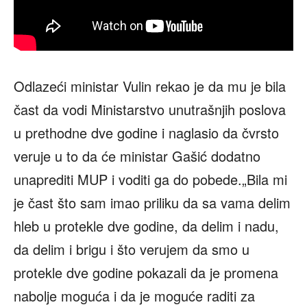
Odlazeći ministar Vulin rekao je da mu je bila
čast da vodi Ministarstvo unutrašnjih poslova
u prethodne dve godine i naglasio da čvrsto
veruje u to da će ministar Gašić dodatno
unaprediti MUP i voditi ga do pobede.„Bila mi
je čast što sam imao priliku da sa vama delim
hleb u protekle dve godine, da delim i nadu,
da delim i brigu i što verujem da smo u
protekle dve godine pokazali da je promena
nabolje moguća i da je moguće raditi za