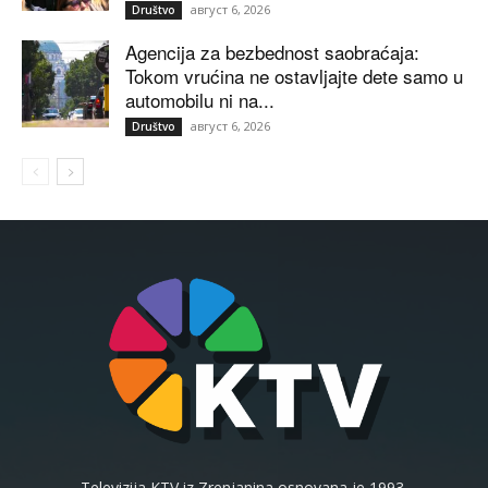
август 6, 2026
Društvo
Agencija za bezbednost saobraćaja:
Tokom vrućina ne ostavljajte dete samo u
automobilu ni na...
август 6, 2026
Društvo
Televizija KTV iz Zrenjanina osnovana je 1993.