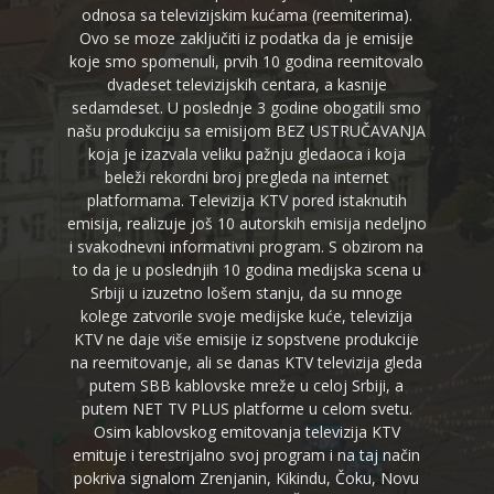
odnosa sa televizijskim kućama (reemiterima).
Ovo se moze zaključiti iz podatka da je emisije
koje smo spomenuli, prvih 10 godina reemitovalo
dvadeset televizijskih centara, a kasnije
sedamdeset. U poslednje 3 godine obogatili smo
našu produkciju sa emisijom BEZ USTRUČAVANJA
koja je izazvala veliku pažnju gledaoca i koja
beleži rekordni broj pregleda na internet
platformama. Televizija KTV pored istaknutih
emisija, realizuje još 10 autorskih emisija nedeljno
i svakodnevni informativni program. S obzirom na
to da je u poslednjih 10 godina medijska scena u
Srbiji u izuzetno lošem stanju, da su mnoge
kolege zatvorile svoje medijske kuće, televizija
KTV ne daje više emisije iz sopstvene produkcije
na reemitovanje, ali se danas KTV televizija gleda
putem SBB kablovske mreže u celoj Srbiji, a
putem NET TV PLUS platforme u celom svetu.
Osim kablovskog emitovanja televizija KTV
emituje i terestrijalno svoj program i na taj način
pokriva signalom Zrenjanin, Kikindu, Čoku, Novu