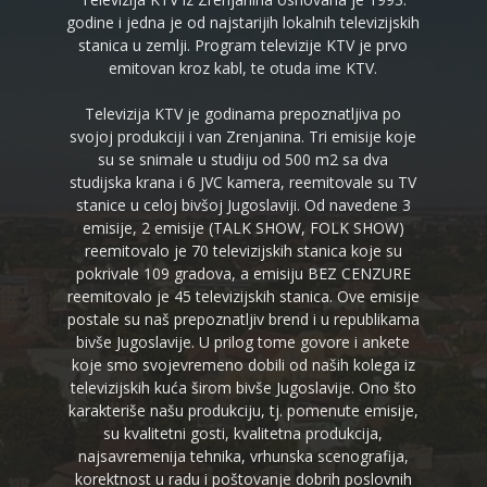
godine i jedna je od najstarijih lokalnih televizijskih
stanica u zemlji. Program televizije KTV je prvo
emitovan kroz kabl, te otuda ime KTV.
Televizija KTV je godinama prepoznatljiva po
svojoj produkciji i van Zrenjanina. Tri emisije koje
su se snimale u studiju od 500 m2 sa dva
studijska krana i 6 JVC kamera, reemitovale su TV
stanice u celoj bivšoj Jugoslaviji. Od navedene 3
emisije, 2 emisije (TALK SHOW, FOLK SHOW)
reemitovalo je 70 televizijskih stanica koje su
pokrivale 109 gradova, a emisiju BEZ CENZURE
reemitovalo je 45 televizijskih stanica. Ove emisije
postale su naš prepoznatljiv brend i u republikama
bivše Jugoslavije. U prilog tome govore i ankete
koje smo svojevremeno dobili od naših kolega iz
televizijskih kuća širom bivše Jugoslavije. Ono što
karakteriše našu produkciju, tj. pomenute emisije,
su kvalitetni gosti, kvalitetna produkcija,
najsavremenija tehnika, vrhunska scenografija,
korektnost u radu i poštovanje dobrih poslovnih