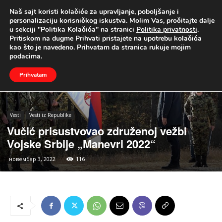
Naš sajt koristi kolačiće za upravljanje, poboljšanje i
UŽIVO
personalizaciju korisničkog iskustva. Molim Vas, pročitajte dalje
u sekciji "Politika Kolačića" na stranici
Politika privatnosti
.
Naslovna
Vesti
Vesti iz Republike
Pritiskom na dugme Prihvati pristajete na upotrebu kolačića
kao što je navedeno. Prihvatam da stranica rukuje mojim
podacima.
Prihvatam
Vesti
Vesti iz Republike
Vučić prisustvovao združenoj vežbi
Vojske Srbije „Manevri 2022“
новембар 3, 2022
116