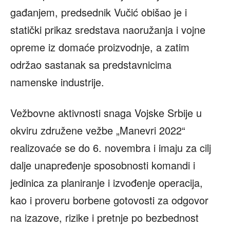
gađanjem, predsednik Vučić obišao je i
statički prikaz sredstava naoružanja i vojne
opreme iz domaće proizvodnje, a zatim
održao sastanak sa predstavnicima
namenske industrije.
Vežbovne aktivnosti snaga Vojske Srbije u
okviru združene vežbe „Manevri 2022“
realizovaće se do 6. novembra i imaju za cilj
dalje unapređenje sposobnosti komandi i
jedinica za planiranje i izvođenje operacija,
kao i proveru borbene gotovosti za odgovor
na izazove, rizike i pretnje po bezbednost