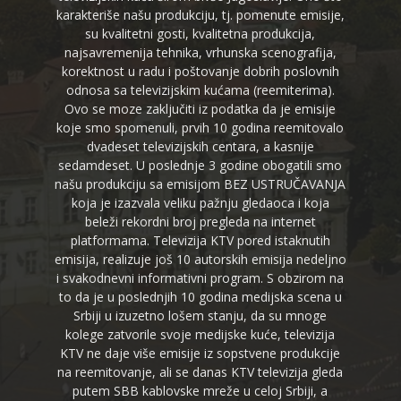
karakteriše našu produkciju, tj. pomenute emisije,
su kvalitetni gosti, kvalitetna produkcija,
najsavremenija tehnika, vrhunska scenografija,
korektnost u radu i poštovanje dobrih poslovnih
odnosa sa televizijskim kućama (reemiterima).
Ovo se moze zaključiti iz podatka da je emisije
koje smo spomenuli, prvih 10 godina reemitovalo
dvadeset televizijskih centara, a kasnije
sedamdeset. U poslednje 3 godine obogatili smo
našu produkciju sa emisijom BEZ USTRUČAVANJA
koja je izazvala veliku pažnju gledaoca i koja
beleži rekordni broj pregleda na internet
platformama. Televizija KTV pored istaknutih
emisija, realizuje još 10 autorskih emisija nedeljno
i svakodnevni informativni program. S obzirom na
to da je u poslednjih 10 godina medijska scena u
Srbiji u izuzetno lošem stanju, da su mnoge
kolege zatvorile svoje medijske kuće, televizija
KTV ne daje više emisije iz sopstvene produkcije
na reemitovanje, ali se danas KTV televizija gleda
putem SBB kablovske mreže u celoj Srbiji, a