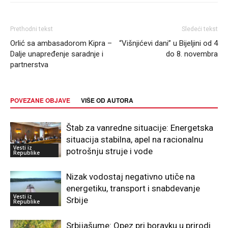
Prethodni tekst
Sledeći tekst
Orlić sa ambasadorom Kipra –
“Višnjićevi dani” u Bijeljini od 4
Dalje unapređenje saradnje i
do 8. novembra
partnerstva
POVEZANE OBJAVE
VIŠE OD AUTORA
Štab za vanredne situacije: Energetska
situacija stabilna, apel na racionalnu
Vesti iz
potrošnju struje i vode
Republike
Nizak vodostaj negativno utiče na
energetiku, transport i snabdevanje
Vesti iz
Srbije
Republike
Srbijašume: Opez pri boravku u prirodi