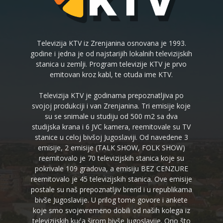
Televizija KTV iz Zrenjanina osnovana je 1993.
godine i jedna je od najstarijih lokalnih televizijskih
stanica u zemlji. Program televizije KTV je prvo
emitovan kroz kabl, te otuda ime KTV.
Televizija KTV je godinama prepoznatljiva po
svojoj produkciji i van Zrenjanina. Tri emisije koje
su se snimale u studiju od 500 m2 sa dva
studijska krana i 6 JVC kamera, reemitovale su TV
stanice u celoj bivšoj Jugoslaviji. Od navedene 3
emisije, 2 emisije (TALK SHOW, FOLK SHOW)
reemitovalo je 70 televizijskih stanica koje su
pokrivale 109 gradova, a emisiju BEZ CENZURE
reemitovalo je 45 televizijskih stanica. Ove emisije
postale su naš prepoznatljiv brend i u republikama
bivše Jugoslavije. U prilog tome govore i ankete
koje smo svojevremeno dobili od naših kolega iz
televizijskih kuća širom bivše Jugoslavije. Ono što