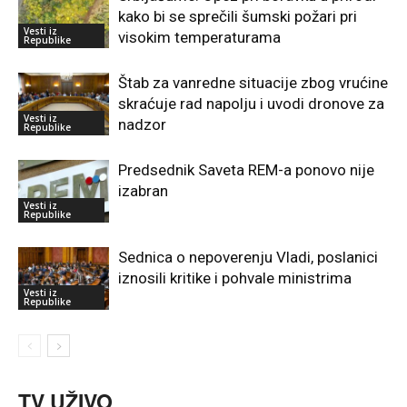
kako bi se sprečili šumski požari pri
Vesti iz
visokim temperaturama
Republike
Štab za vanredne situacije zbog vrućine
skraćuje rad napolju i uvodi dronove za
Vesti iz
nadzor
Republike
Predsednik Saveta REM-a ponovo nije
izabran
Vesti iz
Republike
Sednica o nepoverenju Vladi, poslanici
iznosili kritike i pohvale ministrima
Vesti iz
Republike
TV UŽIVO