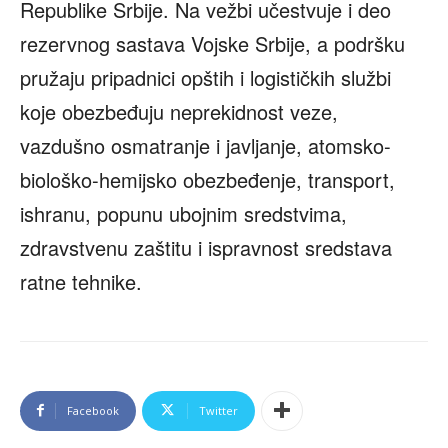
Republike Srbije. Na vežbi učestvuje i deo
rezervnog sastava Vojske Srbije, a podršku
pružaju pripadnici opštih i logističkih službi
koje obezbeđuju neprekidnost veze,
vazdušno osmatranje i javljanje, atomsko-
biološko-hemijsko obezbeđenje, transport,
ishranu, popunu ubojnim sredstvima,
zdravstvenu zaštitu i ispravnost sredstava
ratne tehnike.
Facebook
Twitter