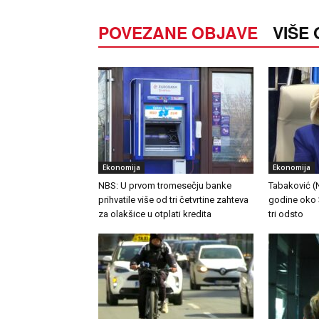
POVEZANE OBJAVE
VIŠE
Ekonomija
Ekonomija
NBS: U prvom tromesečju banke
Tabaković (NB
prihvatile više od tri četvrtine zahteva
godine oko 3
za olakšice u otplati kredita
tri odsto