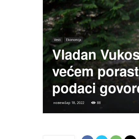
Vesti
Ekonomija
Vladan Vukos
većem porast
podaci govor
новембар 18, 2022
88