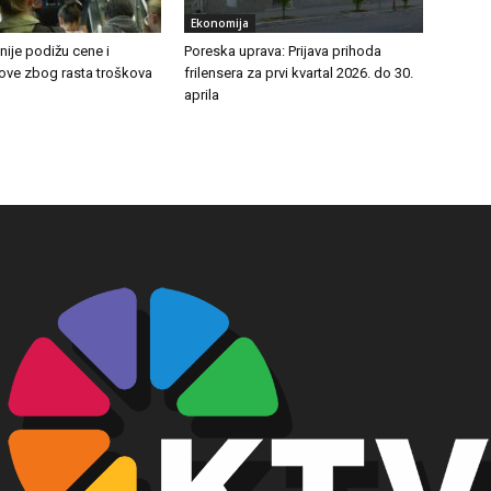
Ekonomija
ije podižu cene i
Poreska uprava: Prijava prihoda
tove zbog rasta troškova
frilensera za prvi kvartal 2026. do 30.
aprila