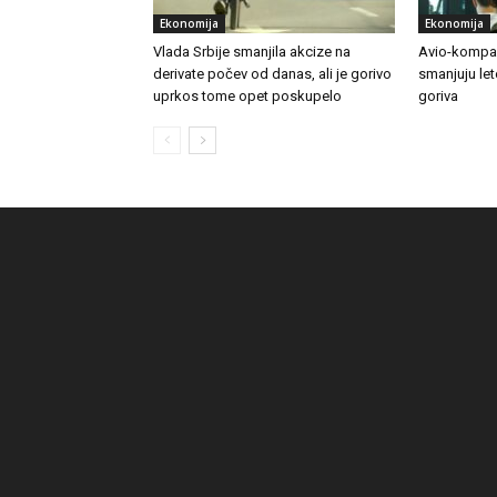
Ekonomija
Ekonomija
Vlada Srbije smanjila akcize na
Avio-kompan
derivate počev od danas, ali je gorivo
smanjuju le
uprkos tome opet poskupelo
goriva