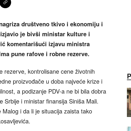
 nagriza društveno tkivo i ekonomiju i
javio je bivši ministar kulture i
ić komentarišući izjavu ministra
 ima pune rafove i robne rezerve.
e rezerve, kontrolisane cene životnih
redne proizvođače u doba najveće krize i
lnost, a podizanje PDV-a ne bi bila dobra
 Srbije i ministar finansija Siniša Mali.
alog i da li je situacija zaista tako
osavljevića.