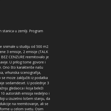
kih stanica u zemlji. Program
 se snimale u studiju od 500 m2
dene 3 emisije, 2 emisije (TALK
iju BEZ CENZURE reemitovalo je
lavije. U prilog tome govore i
e. Ono što karakteriše našu
ika, vrhunska scenografija,
 se moze zaključiti iz podatka
snije sedamdeset. U poslednje 3
žnju gledaoca i koja beleži
 10 autorskih emisija nedeljno i
iji u izuzetno lošem stanju, da
dukcije na reemitovanje, ali se
tforme u celom svetu. Osim