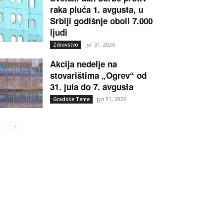
raka pluća 1. avgusta, u
Srbiji godišnje oboli 7.000
ljudi
јул 31, 2026
Zdravstvo
Akcija nedelje na
stovarištima „Ogrev“ od
31. jula do 7. avgusta
јул 31, 2026
Gradske Teme