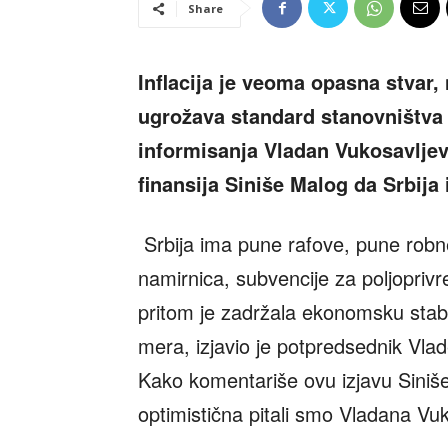
Share
Inflacija je veoma opasna stvar,
ugrožava standard stanovništva iz
informisanja Vladan Vukosavljev
finansija Siniše Malog da Srbija
Srbija ima pune rafove, pune robn
namirnica, subvencije za poljopriv
pritom je zadržala ekonomsku stabi
mera, izjavio je potpredsednik Vlade
Kako komentariše ovu izjavu Siniše M
optimistična pitali smo Vladana Vuk