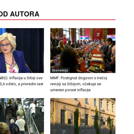
 OD AUTORA
Ekonomija
S): Inflacija u Srbiji ove
MMF: Postignut dogovor o trećoj
,6 odsto, a privredni rast
reviziji sa Srbijom, očekuje se
umereni porast inflacije