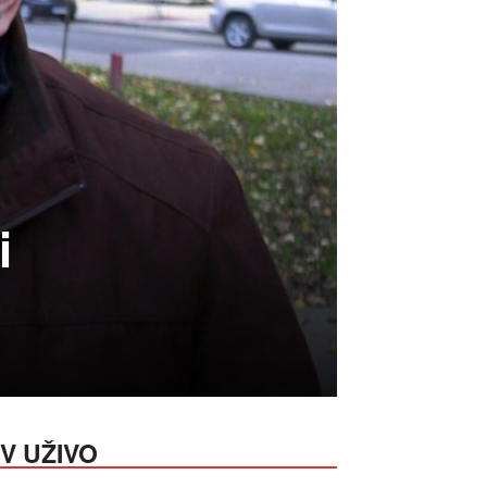
i
V UŽIVO