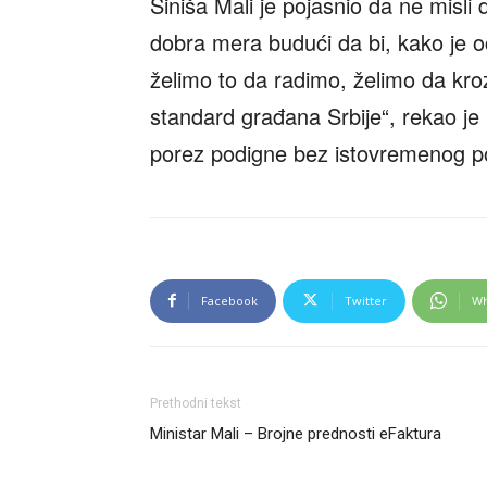
Siniša Mali je pojasnio da ne misl
dobra mera budući da bi, kako je oc
želimo to da radimo, želimo da k
standard građana Srbije“, rekao je 
porez podigne bez istovremenog pov
Facebook
Twitter
Wh
Prethodni tekst
Ministar Mali – Brojne prednosti eFaktura