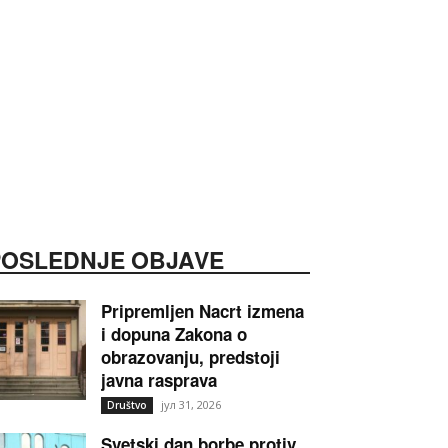
POSLEDNJE OBJAVE
Pripremljen Nacrt izmena
i dopuna Zakona o
obrazovanju, predstoji
javna rasprava
јул 31, 2026
Društvo
Svetski dan borbe protiv