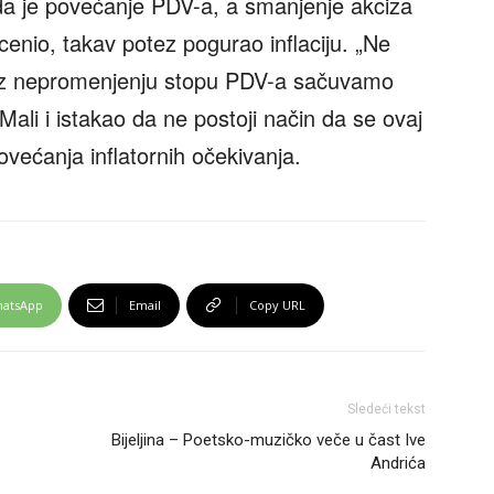
i da je povećanje PDV-a, a smanjenje akciza
enio, takav potez pogurao inflaciju. „Ne
roz nepromenjenju stopu PDV-a sačuvamo
Mali i istakao da ne postoji način da se ovaj
ećanja inflatornih očekivanja.
atsApp
Email
Copy URL
Sledeći tekst
Bijeljina – Poetsko-muzičko veče u čast Ive
Andrića