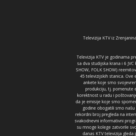
Televizija KTV iz Zrenjanina
Televizija KTV je godinama pre
sa dva studijska krana i 6 JVC
SHOW, FOLK SHOW) reemitovalo 
45 televizijskih stanica. Ove
ankete koje smo svojevreme
produkciju, tj. pomenute e
korektnost u radu i poštovanj
da je emisije koje smo spomenu
godine obogatili smo našu 
rekordni broj pregleda na inter
svakodnevni informativni progr
su mnoge kolege zatvorile svoj
danas KTV televizija gled