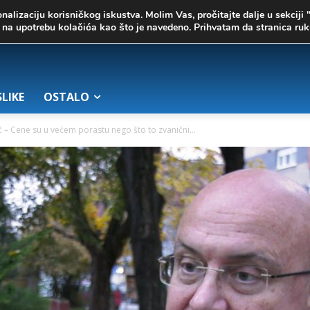
onalizaciju korisničkog iskustva. Molim Vas, pročitajte dalje u sekciji 
te na upotrebu kolačića kao što je navedeno. Prihvatam da stranica r
SLIKE
OSTALO
 – Cene su u većem porastu nego što to zvanični...