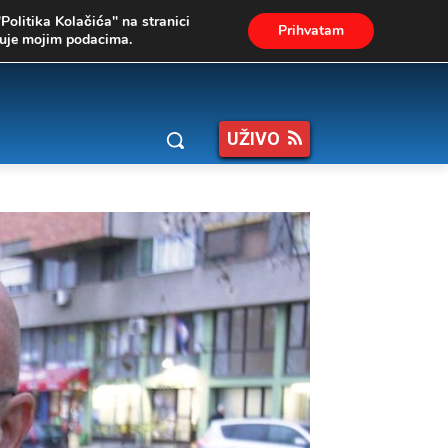
"Politika Kolačića" na stranici
Prihvatam
ukuje mojim podacima.
UŽIVO