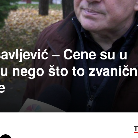
avljević – Cene su u
u nego što to zvaničn
e
T