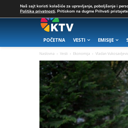
C
02. август 2026.
32.1
Zrenjanin
Naš sajt koristi kolačiće za upravljanje, poboljšanje i pers
Politika privatnosti
. Pritiskom na dugme Prihvati pristaje
POČETNA
VESTI
EMISIJE
Naslovna
Vesti
Ekonomija
Vladan Vukosavljević