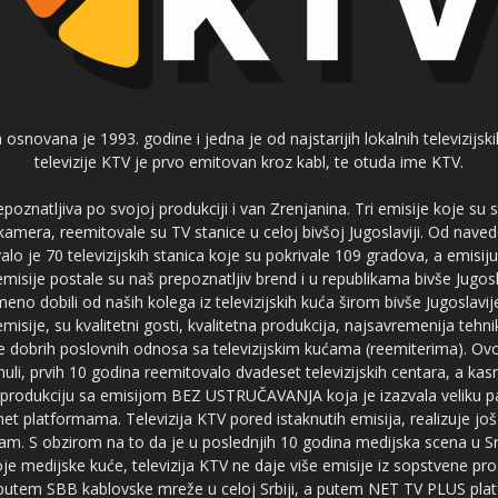
 osnovana je 1993. godine i jedna je od najstarijih lokalnih televizijs
televizije KTV je prvo emitovan kroz kabl, te otuda ime KTV.
poznatljiva po svojoj produkciji i van Zrenjanina. Tri emisije koje su
 kamera, reemitovale su TV stanice u celoj bivšoj Jugoslaviji. Od nave
je 70 televizijskih stanica koje su pokrivale 109 gradova, a emis
 emisije postale su naš prepoznatljiv brend i u republikama bivše Jugos
no dobili od naših kolega iz televizijskih kuća širom bivše Jugoslavij
misije, su kvalitetni gosti, kvalitetna produkcija, najsavremenija tehn
e dobrih poslovnih odnosa sa televizijskim kućama (reemiterima). Ovo
li, prvih 10 godina reemitovalo dvadeset televizijskih centara, a ka
produkciju sa emisijom BEZ USTRUČAVANJA koja je izazvala veliku pa
net platformama. Televizija KTV pored istaknutih emisija, realizuje još
am. S obzirom na to da je u poslednjih 10 godina medijska scena u Srb
e medijske kuće, televizija KTV ne daje više emisije iz sopstvene pro
a putem SBB kablovske mreže u celoj Srbiji, a putem NET TV PLUS pla