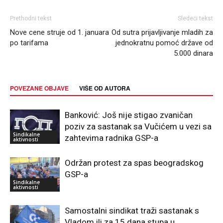
Prethodni tekst
Sledeći tekst
Nove cene struje od 1. januara
Od sutra prijavljivanje mladih za
po tarifama
jednokratnu pomoć države od
5.000 dinara
POVEZANE OBJAVE
VIŠE OD AUTORA
Banković: Još nije stigao zvaničan
poziv za sastanak sa Vučićem u vezi sa
Sindikalne
zahtevima radnika GSP-a
aktivnosti
Održan protest za spas beogradskog
GSP-a
Sindikalne
aktivnosti
Samostalni sindikat traži sastanak s
Vladom ili za 15 dana stupa u