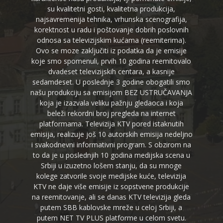
su kvalitetni gosti, kvalitetna produkcija,
najsavremenija tehnika, vrhunska scenografija,
korektnost u radu i poštovanje dobrih poslovnih
odnosa sa televizijskim kućama (reemiterima).
Ovo se moze zaključiti iz podatka da je emisije
koje smo spomenuli, prvih 10 godina reemitovalo
dvadeset televizijskih centara, a kasnije
sedamdeset. U poslednje 3 godine obogatili smo
našu produkciju sa emisijom BEZ USTRUČAVANJA
koja je izazvala veliku pažnju gledaoca i koja
beleži rekordni broj pregleda na internet
platformama. Televizija KTV pored istaknutih
emisija, realizuje još 10 autorskih emisija nedeljno
i svakodnevni informativni program. S obzirom na
to da je u poslednjih 10 godina medijska scena u
Srbiji u izuzetno lošem stanju, da su mnoge
kolege zatvorile svoje medijske kuće, televizija
KTV ne daje više emisije iz sopstvene produkcije
na reemitovanje, ali se danas KTV televizija gleda
putem SBB kablovske mreže u celoj Srbiji, a
putem NET TV PLUS platforme u celom svetu.