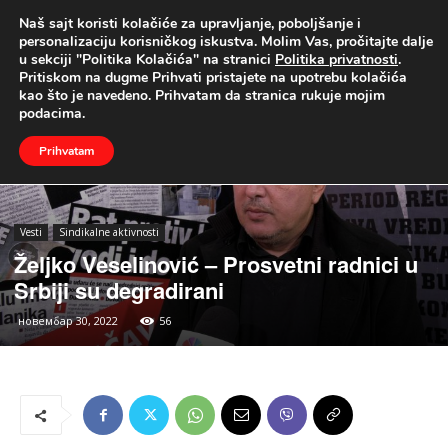
Naš sajt koristi kolačiće za upravljanje, poboljšanje i
UŽIVO
personalizaciju korisničkog iskustva. Molim Vas, pročitajte dalje
u sekciji "Politika Kolačića" na stranici
Politika privatnosti
.
Naslovna
Vesti
Sindikalne aktivnosti
Pritiskom na dugme Prihvati pristajete na upotrebu kolačića
kao što je navedeno. Prihvatam da stranica rukuje mojim
podacima.
Prihvatam
Vesti
Sindikalne aktivnosti
Željko Veselinović – Prosvetni radnici u
Srbiji su degradirani
новембар 30, 2022
56