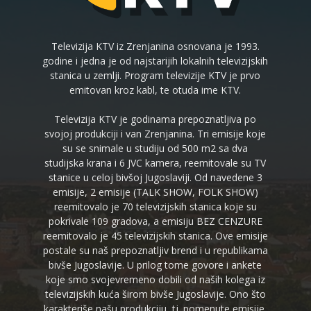
Televizija KTV iz Zrenjanina osnovana je 1993.
godine i jedna je od najstarijih lokalnih televizijskih
stanica u zemlji. Program televizije KTV je prvo
emitovan kroz kabl, te otuda ime KTV.
Televizija KTV je godinama prepoznatljiva po
svojoj produkciji i van Zrenjanina. Tri emisije koje
su se snimale u studiju od 500 m2 sa dva
studijska krana i 6 JVC kamera, reemitovale su TV
stanice u celoj bivšoj Jugoslaviji. Od navedene 3
emisije, 2 emisije (TALK SHOW, FOLK SHOW)
reemitovalo je 70 televizijskih stanica koje su
pokrivale 109 gradova, a emisiju BEZ CENZURE
reemitovalo je 45 televizijskih stanica. Ove emisije
postale su naš prepoznatljiv brend i u republikama
bivše Jugoslavije. U prilog tome govore i ankete
koje smo svojevremeno dobili od naših kolega iz
televizijskih kuća širom bivše Jugoslavije. Ono što
karakteriše našu produkciju, tj. pomenute emisije,