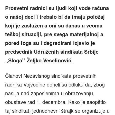
Prosvetni radnici su ljudi koji vode računa
o našoj deci i trebalo bi da imaju položaj
koji je zaslužen a oni su danas u veoma
teškoj situaciji, pre svega materijalnoj a
pored toga su i degradirani izjavio je
predsednik Udruženih sindikata Srbije
,,Sloga’’ Željko Veselinović.
Članovi Nezavisnog sindikata prosvetnih
radnika Vojvodine doneli su odluku da, zbog
nasilja nad zaposlenima u obrazovanju,
obustave rad 1. decembra. Kako je saopštio
taj sindikat, jednodnevni štrajk se organizuje u