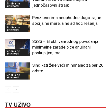
Sindikalne
jednočasovni štrajk
aktivnosti
Penzionerima neophodne dugotrajne
socijalne mere, a ne ad hoc rešenja
Sindikalne
aktivnosti
SSSS – Efekti vanrednog povećanja
minimalne zarade biće anulirani
Sindikalne
poskupljenjima
aktivnosti
Sindikati žele veći minimalac za bar 20
odsto
Sindikalne
aktivnosti
TV UŽIVO