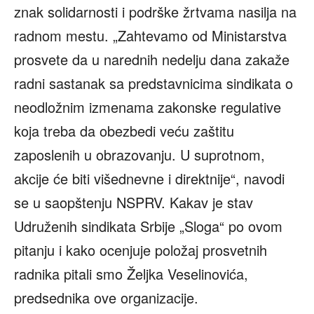
znak solidarnosti i podrške žrtvama nasilja na
radnom mestu. „Zahtevamo od Ministarstva
prosvete da u narednih nedelju dana zakaže
radni sastanak sa predstavnicima sindikata o
neodložnim izmenama zakonske regulative
koja treba da obezbedi veću zaštitu
zaposlenih u obrazovanju. U suprotnom,
akcije će biti višednevne i direktnije“, navodi
se u saopštenju NSPRV. Kakav je stav
Udruženih sindikata Srbije „Sloga“ po ovom
pitanju i kako ocenjuje položaj prosvetnih
radnika pitali smo Željka Veselinovića,
predsednika ove organizacije.