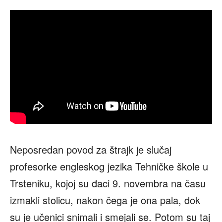
Neposredan povod za štrajk je slučaj
profesorke engleskog jezika Tehničke škole u
Trsteniku, kojoj su đaci 9. novembra na času
izmakli stolicu, nakon čega je ona pala, dok
su je učenici snimali i smejali se. Potom su taj