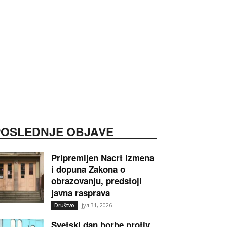
POSLEDNJE OBJAVE
Pripremljen Nacrt izmena
i dopuna Zakona o
obrazovanju, predstoji
javna rasprava
јул 31, 2026
Društvo
Svetski dan borbe protiv