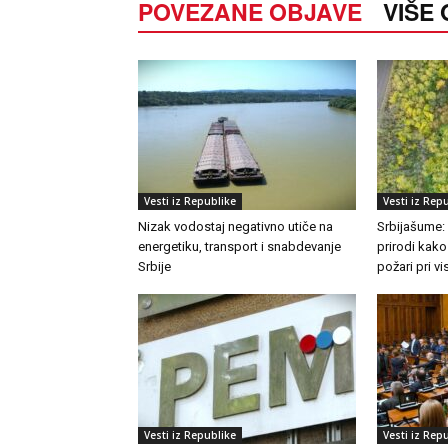
POVEZANE OBJAVE
VIŠE
Vesti iz Republike
Vesti iz Rep
Nizak vodostaj negativno utiče na
Srbijašume:
energetiku, transport i snabdevanje
prirodi kako
Srbije
požari pri 
Vesti iz Republike
Vesti iz Rep