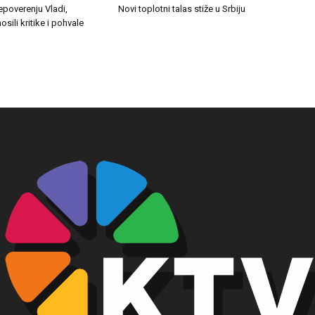
epoverenju Vladi,
Novi toplotni talas stiže u Srbiju
osili kritike i pohvale