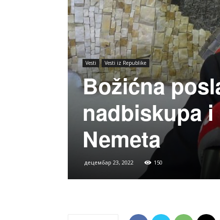
Vesti
Vesti iz Republike
Božićna posl
nadbiskupa i 
Nemeta
децембар 23, 2022
150