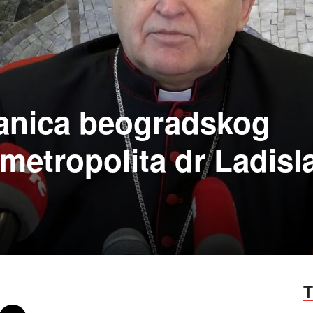
anica beogradskog
metropolita dr Ladisl
T