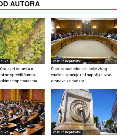
 OD AUTORA
ublike
Vesti iz Republike
 Opez pri boravku u
Štab za vanredne situacije zbog
 bi se sprečili šumski
vrućine skraćuje rad napolju i uvodi
visokim temperaturama
dronove za nadzor
ublike
Vesti iz Republike