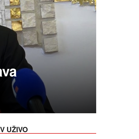
ava
V UŽIVO