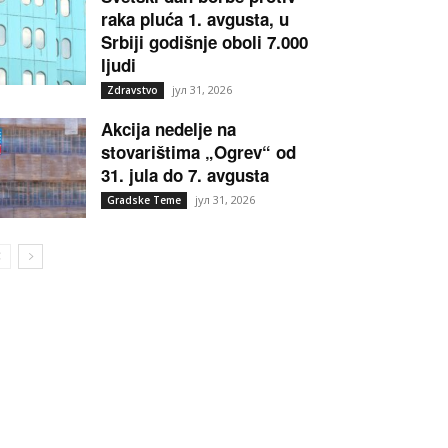
raka pluća 1. avgusta, u
Srbiji godišnje oboli 7.000
ljudi
јул 31, 2026
Zdravstvo
Akcija nedelje na
stovarištima „Ogrev“ od
31. jula do 7. avgusta
јул 31, 2026
Gradske Teme