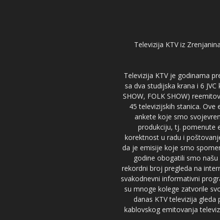
Televizija KTV iz Zrenjanina
Televizija KTV je godinama pre
sa dva studijska krana i 6 JVC
SHOW, FOLK SHOW) reemitovalo 
45 televizijskih stanica. Ove
ankete koje smo svojevreme
produkciju, tj. pomenute e
korektnost u radu i poštovanj
da je emisije koje smo spomenu
godine obogatili smo našu 
rekordni broj pregleda na inter
svakodnevni informativni progr
su mnoge kolege zatvorile svoj
danas KTV televizija gled
kablovskog emitovanja televizi