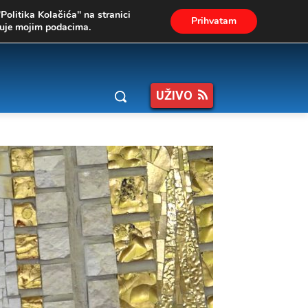
"Politika Kolačića" na stranici
Prihvatam
ukuje mojim podacima.
UŽIVO