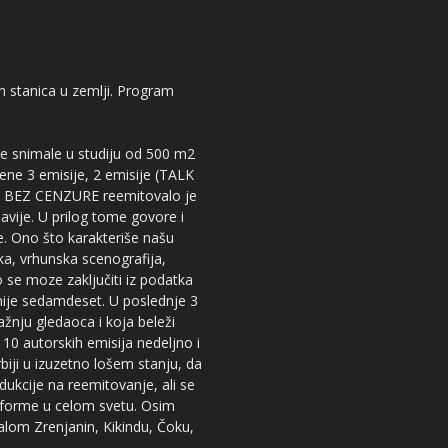
kih stanica u zemlji. Program
 se snimale u studiju od 500 m2
dene 3 emisije, 2 emisije (TALK
iju BEZ CENZURE reemitovalo je
lavije. U prilog tome govore i
e. Ono što karakteriše našu
ika, vrhunska scenografija,
 se moze zaključiti iz podatka
snije sedamdeset. U poslednje 3
žnju gledaoca i koja beleži
 10 autorskih emisija nedeljno i
iji u izuzetno lošem stanju, da
dukcije na reemitovanje, ali se
tforme u celom svetu. Osim
nalom Zrenjanin, Kikindu, Čoku,