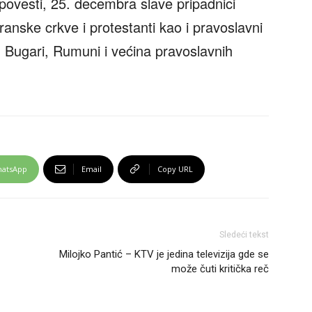
spovesti, 25. decembra slave pripadnici
ranske crkve i protestanti kao i pravoslavni
i, Bugari, Rumuni i većina pravoslavnih
atsApp
Email
Copy URL
Sledeći tekst
Milojko Pantić – KTV je jedina televizija gde se
može čuti kritička reč