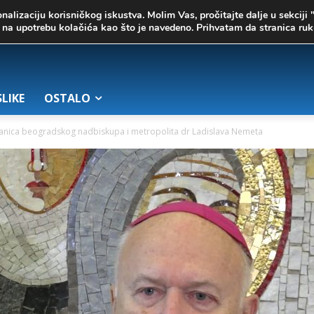
onalizaciju korisničkog iskustva. Molim Vas, pročitajte dalje u sekciji 
te na upotrebu kolačića kao što je navedeno. Prihvatam da stranica r
SLIKE
OSTALO
anica beogradskog nadbiskupa i metropolita dr Ladislava Nemeta