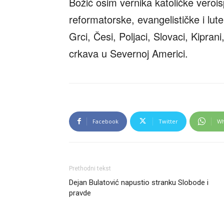
Božić osim vernika katoličke veroi
reformatorske, evangelističke i lute
Grci, Česi, Poljaci, Slovaci, Kipran
crkava u Severnoj Americi.
Facebook
Twitter
Wh
Prethodni tekst
Dejan Bulatović napustio stranku Slobode i
pravde