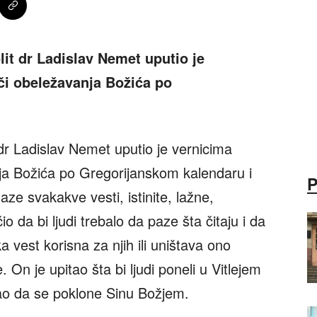
it dr Ladislav Nemet uputio je
či obeležavanja Božića po
dr Ladislav Nemet uputio je vernicima
ja Božića po Gregorijanskom kalendaru i
aze svakakve vesti, istinite, lažne,
io da bi ljudi trebalo da paze šta čitaju i da
ka vest korisna za njih ili uništava ono
. On je upitao šta bi ljudi poneli u Vitlejem
ao da se poklone Sinu Božjem.