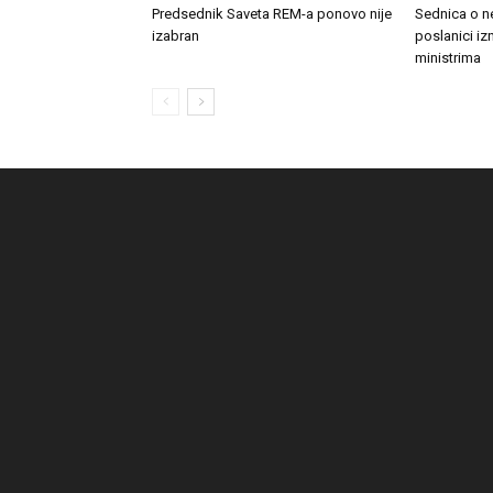
Predsednik Saveta REM-a ponovo nije
Sednica o n
izabran
poslanici izn
ministrima