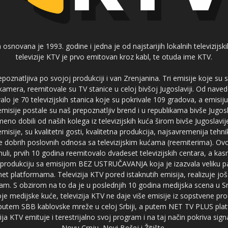
 osnovana je 1993. godine i jedna je od najstarijih lokalnih televizijs
televizije KTV je prvo emitovan kroz kabl, te otuda ime KTV.
poznatljiva po svojoj produkciji i van Zrenjanina. Tri emisije koje su
 kamera, reemitovale su TV stanice u celoj bivšoj Jugoslaviji. Od nave
je 70 televizijskih stanica koje su pokrivale 109 gradova, a emis
 emisije postale su naš prepoznatljiv brend i u republikama bivše Jugos
no dobili od naših kolega iz televizijskih kuća širom bivše Jugoslavij
misije, su kvalitetni gosti, kvalitetna produkcija, najsavremenija tehn
e dobrih poslovnih odnosa sa televizijskim kućama (reemiterima). Ovo
li, prvih 10 godina reemitovalo dvadeset televizijskih centara, a ka
produkciju sa emisijom BEZ USTRUČAVANJA koja je izazvala veliku pa
net platformama. Televizija KTV pored istaknutih emisija, realizuje još
am. S obzirom na to da je u poslednjih 10 godina medijska scena u Srb
e medijske kuće, televizija KTV ne daje više emisije iz sopstvene pro
a putem SBB kablovske mreže u celoj Srbiji, a putem NET TV PLUS pla
ja KTV emituje i terestrijalno svoj program i na taj način pokriva sig
Novu Crnju, Novi Bečej i Žitište.