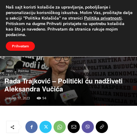
Naš sajt koristi kolačiće za upravljanje, poboljšanje i
UŽIVO
personalizaciju korisničkog iskustva. Molim Vas, pročitajte dalje
u sekciji "Politika Kolačića" na stranici
Politika privatnosti
.
Naslovna
Vesti
Politika
Pritiskom na dugme Prihvati pristajete na upotrebu kolačića
kao što je navedeno. Prihvatam da stranica rukuje mojim
podacima.
Prihvatam
Vesti
Politika
Rada Trajković – Politički ću nadživeti
Aleksandra Vučića
јануар 17, 2023
94