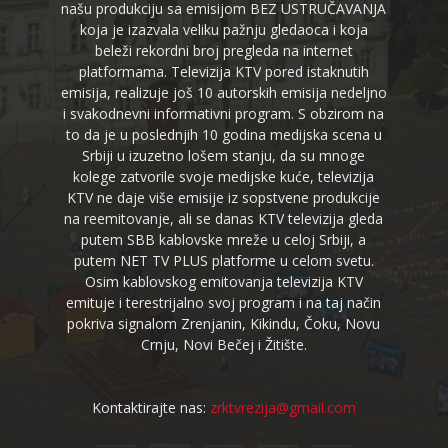
našu produkciju sa emisijom BEZ USTRUČAVANJA
koja je izazvala veliku pažnju gledaoca i koja
beleži rekordni broj pregleda na internet
platformama. Televizija KTV pored istaknutih
emisija, realizuje još 10 autorskih emisija nedeljno
i svakodnevni informativni program. S obzirom na
to da je u poslednjih 10 godina medijska scena u
Srbiji u izuzetno lošem stanju, da su mnoge
kolege zatvorile svoje medijske kuće, televizija
KTV ne daje više emisije iz sopstvene produkcije
na reemitovanje, ali se danas KTV televizija gleda
putem SBB kablovske mreže u celoj Srbiji, a
putem NET TV PLUS platforme u celom svetu.
Osim kablovskog emitovanja televizija KTV
emituje i terestrijalno svoj program i na taj način
pokriva signalom Zrenjanin, Kikindu, Čoku, Novu
Crnju, Novi Bečej i Žitište.
Kontaktirajte nas:
zrktvrezija@gmail.com