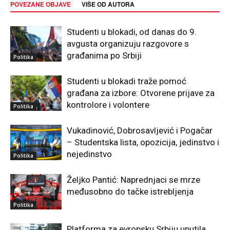
POVEZANE OBJAVE
VIŠE OD AUTORA
Studenti u blokadi, od danas do 9.
avgusta organizuju razgovore s
građanima po Srbiji
Politika
Studenti u blokadi traže pomoć
građana za izbore: Otvorene prijave za
kontrolore i volontere
Politika
Vukadinović, Dobrosavljević i Pogačar
– Studentska lista, opozicija, jedinstvo i
nejedinstvo
Politika
Željko Pantić: Naprednjaci se mrze
međusobno do tačke istrebljenja
Politika
Platforma za evropsku Srbiju uputila