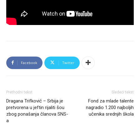
Facebook
Twitter
Prethodni tekst
Sledeći tekst
Dragana Trifković – Srbija je
Fond za mlade talente
pretvorena u jeftin rijaliti šou
nagradio 1.200 najboljih
zbog ponašanja članova SNS-
učenika srednjih škola
a