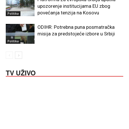
upozorenje institucijama EU zbog
povećanja tenzija na Kosovu
Politika
ODIHR: Potrebna puna posmatračka
misija za predstojeće izbore u Srbiji
Politika
TV UŽIVO