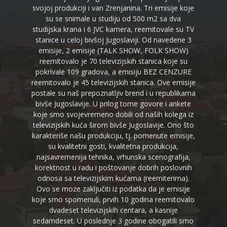
svojoj produkciji i van Zrenjanina. Tri emisije koje
su se snimale u studiju od 500 m2 sa dva
studijska krana i 6 JVC kamera, reemitovale su TV
stanice u celoj bivšoj Jugoslaviji. Od navedene 3
emisije, 2 emisije (TALK SHOW, FOLK SHOW)
reemitovalo je 70 televizijskih stanica koje su
pokrivale 109 gradova, a emisiju BEZ CENZURE
reemitovalo je 45 televizijskih stanica. Ove emisije
postale su naš prepoznatljiv brend i u republikama
bivše Jugoslavije. U prilog tome govore i ankete
koje smo svojevremeno dobili od naših kolega iz
televizijskih kuća širom bivše Jugoslavije. Ono što
karakteriše našu produkciju, tj. pomenute emisije,
su kvalitetni gosti, kvalitetna produkcija,
najsavremenija tehnika, vrhunska scenografija,
korektnost u radu i poštovanje dobrih poslovnih
odnosa sa televizijskim kućama (reemiterima).
Ovo se moze zaključiti iz podatka da je emisije
koje smo spomenuli, prvih 10 godina reemitovalo
dvadeset televizijskih centara, a kasnije
sedamdeset. U poslednje 3 godine obogatili smo