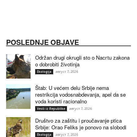
POSLEDNJE OBJAVE
Održan drugi okrugli sto o Nacrtu zakona
o dobrobiti životinja
август 7, 2026
Ekologija
Štab: U većem delu Srbije nema
restrikcija vodosnabdevanja, apel da se
voda koristi racionalno
август 7, 2026
Vesti iz Republike
Društvo za zaštitu i proučavanje ptica
Srbije: Orao Feliks je ponovo na slobodi
август 7, 2026
Ekologija