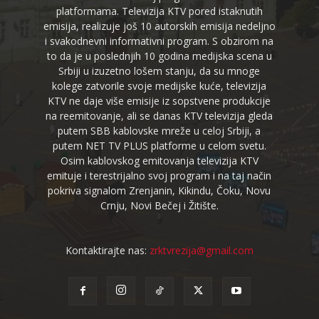
platformama. Televizija KTV pored istaknutih
emisija, realizuje još 10 autorskih emisija nedeljno
i svakodnevni informativni program. S obzirom na
to da je u poslednjih 10 godina medijska scena u
Srbiji u izuzetno lošem stanju, da su mnoge
kolege zatvorile svoje medijske kuće, televizija
KTV ne daje više emisije iz sopstvene produkcije
na reemitovanje, ali se danas KTV televizija gleda
putem SBB kablovske mreže u celoj Srbiji, a
putem NET TV PLUS platforme u celom svetu.
Osim kablovskog emitovanja televizija KTV
emituje i terestrijalno svoj program i na taj način
pokriva signalom Zrenjanin, Kikindu, Čoku, Novu
Crnju, Novi Bečej i Žitište.
Kontaktirajte nas:
zrktvrezija@gmail.com