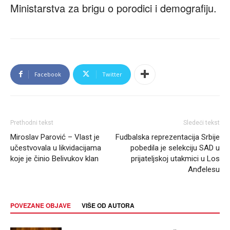
Ministarstva za brigu o porodici i demografiju.
Facebook
Twitter
Prethodni tekst
Sledeći tekst
Miroslav Parović – Vlast je
Fudbalska reprezentacija Srbije
učestvovala u likvidacijama
pobedila je selekciju SAD u
koje je činio Belivukov klan
prijateljskoj utakmici u Los
Anđelesu
POVEZANE OBJAVE
VIŠE OD AUTORA