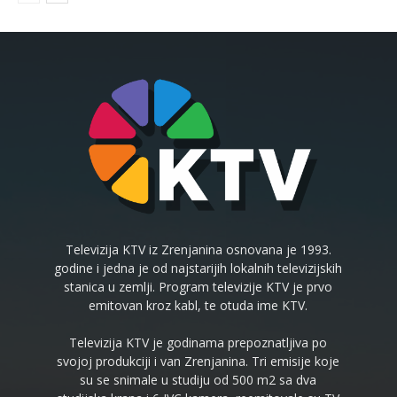
Televizija KTV iz Zrenjanina osnovana je 1993.
godine i jedna je od najstarijih lokalnih televizijskih
stanica u zemlji. Program televizije KTV je prvo
emitovan kroz kabl, te otuda ime KTV.
Televizija KTV je godinama prepoznatljiva po
svojoj produkciji i van Zrenjanina. Tri emisije koje
su se snimale u studiju od 500 m2 sa dva