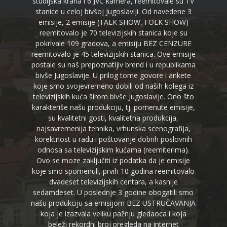
studijska krana i 6 JVC kamera, reemitovale su TV
stanice u celoj bivšoj Jugoslaviji. Od navedene 3
emisije, 2 emisije (TALK SHOW, FOLK SHOW)
reemitovalo je 70 televizijskih stanica koje su
pokrivale 109 gradova, a emisiju BEZ CENZURE
reemitovalo je 45 televizijskih stanica. Ove emisije
postale su naš prepoznatljiv brend i u republikama
bivše Jugoslavije. U prilog tome govore i ankete
koje smo svojevremeno dobili od naših kolega iz
televizijskih kuća širom bivše Jugoslavije. Ono što
karakteriše našu produkciju, tj. pomenute emisije,
su kvalitetni gosti, kvalitetna produkcija,
najsavremenija tehnika, vrhunska scenografija,
korektnost u radu i poštovanje dobrih poslovnih
odnosa sa televizijskim kućama (reemiterima).
Ovo se moze zaključiti iz podatka da je emisije
koje smo spomenuli, prvih 10 godina reemitovalo
dvadeset televizijskih centara, a kasnije
sedamdeset. U poslednje 3 godine obogatili smo
našu produkciju sa emisijom BEZ USTRUČAVANJA
koja je izazvala veliku pažnju gledaoca i koja
beleži rekordni broj pregleda na internet