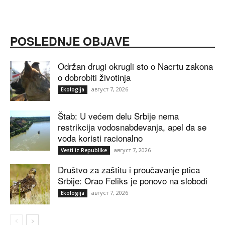
POSLEDNJE OBJAVE
Održan drugi okrugli sto o Nacrtu zakona
o dobrobiti životinja
август 7, 2026
Ekologija
Štab: U većem delu Srbije nema
restrikcija vodosnabdevanja, apel da se
voda koristi racionalno
август 7, 2026
Vesti iz Republike
Društvo za zaštitu i proučavanje ptica
Srbije: Orao Feliks je ponovo na slobodi
август 7, 2026
Ekologija