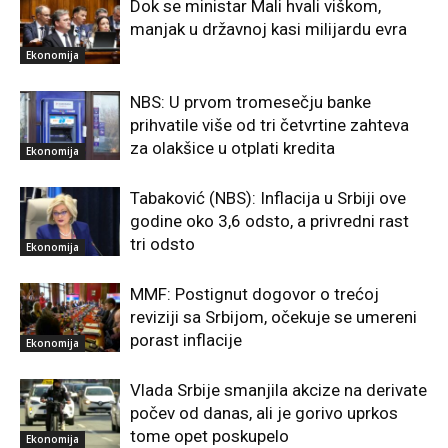
Dok se ministar Mali hvali viškom,
manjak u državnoj kasi milijardu evra
Ekonomija
NBS: U prvom tromesečju banke
prihvatile više od tri četvrtine zahteva
za olakšice u otplati kredita
Ekonomija
Tabaković (NBS): Inflacija u Srbiji ove
godine oko 3,6 odsto, a privredni rast
tri odsto
Ekonomija
MMF: Postignut dogovor o trećoj
reviziji sa Srbijom, očekuje se umereni
porast inflacije
Ekonomija
Vlada Srbije smanjila akcize na derivate
počev od danas, ali je gorivo uprkos
tome opet poskupelo
Ekonomija