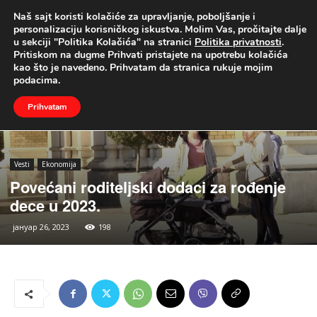
Naš sajt koristi kolačiće za upravljanje, poboljšanje i
UŽIVO
personalizaciju korisničkog iskustva. Molim Vas, pročitajte dalje
u sekciji "Politika Kolačića" na stranici
Politika privatnosti
.
Naslovna
Vesti
Ekonomija
Pritiskom na dugme Prihvati pristajete na upotrebu kolačića
kao što je navedeno. Prihvatam da stranica rukuje mojim
podacima.
Prihvatam
Vesti
Ekonomija
Povećani roditeljski dodaci za rođenje
dece u 2023.
јануар 26, 2023
198