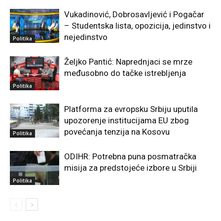
Vukadinović, Dobrosavljević i Pogačar
– Studentska lista, opozicija, jedinstvo i
nejedinstvo
Politika
Željko Pantić: Naprednjaci se mrze
međusobno do tačke istrebljenja
Politika
Platforma za evropsku Srbiju uputila
upozorenje institucijama EU zbog
povećanja tenzija na Kosovu
Politika
ODIHR: Potrebna puna posmatračka
misija za predstojeće izbore u Srbiji
Politika