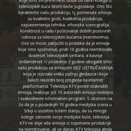
koje smo svojevremeno dobili od naših kolega iz
televizijskih kuća širom bivše Jugoslavije. Ono što
karakteriše našu produkciju, tj. pomenute emisije,
su kvalitetni gosti, kvalitetna produkcija,
najsavremenija tehnika, vrhunska scenografija,
korektnost u radu i poštovanje dobrih poslovnih
odnosa sa televizijskim kućama (reemiterima).
Ovo se moze zaključiti iz podatka da je emisije
koje smo spomenuli, prvih 10 godina reemitovalo
dvadeset televizijskih centara, a kasnije
sedamdeset. U poslednje 3 godine obogatili smo
našu produkciju sa emisijom BEZ USTRUČAVANJA
koja je izazvala veliku pažnju gledaoca i koja
beleži rekordni broj pregleda na internet
platformama. Televizija KTV pored istaknutih
emisija, realizuje još 10 autorskih emisija nedeljno
i svakodnevni informativni program. S obzirom na
to da je u poslednjih 10 godina medijska scena u
Srbiji u izuzetno lošem stanju, da su mnoge
kolege zatvorile svoje medijske kuće, televizija
KTV ne daje više emisije iz sopstvene produkcije
na reemitovanje, ali se danas KTV televizija gleda