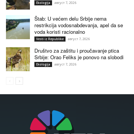
август 7, 2026
Ekologija
Štab: U većem delu Srbije nema
restrikcija vodosnabdevanja, apel da se
voda koristi racionalno
август 7, 2026
Vesti iz Republike
Društvo za zaštitu i proučavanje ptica
Srbije: Orao Feliks je ponovo na slobodi
август 7, 2026
Ekologija