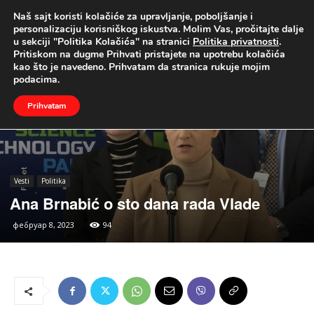
Naš sajt koristi kolačiće za upravljanje, poboljšanje i
UŽIVO
personalizaciju korisničkog iskustva. Molim Vas, pročitajte dalje
u sekciji "Politika Kolačića" na stranici
Politika privatnosti
.
Naslovna
Vesti
Politika
Pritiskom na dugme Prihvati pristajete na upotrebu kolačića
kao što je navedeno. Prihvatam da stranica rukuje mojim
podacima.
Prihvatam
Vesti
Politika
Ana Brnabić o sto dana rada Vlade
фебруар 8, 2023
94