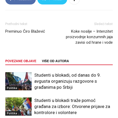
Prethodni tekst
Sledeći tekst
Preminuo Ćiro Blažević
Koke nosilje – Intenzitet
proizvodnje konzumnih jaja
zavisi od hrane i vode
POVEZANE OBJAVE
VIŠE OD AUTORA
Studenti u blokadi, od danas do 9.
avgusta organizuju razgovore s
građanima po Srbiji
Politika
Studenti u blokadi traže pomoć
građana za izbore: Otvorene prijave za
kontrolore i volontere
Politika