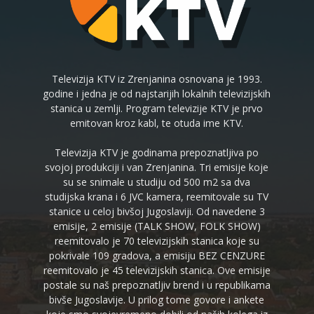
Televizija KTV iz Zrenjanina osnovana je 1993.
godine i jedna je od najstarijih lokalnih televizijskih
stanica u zemlji. Program televizije KTV je prvo
emitovan kroz kabl, te otuda ime KTV.
Televizija KTV je godinama prepoznatljiva po
svojoj produkciji i van Zrenjanina. Tri emisije koje
su se snimale u studiju od 500 m2 sa dva
studijska krana i 6 JVC kamera, reemitovale su TV
stanice u celoj bivšoj Jugoslaviji. Od navedene 3
emisije, 2 emisije (TALK SHOW, FOLK SHOW)
reemitovalo je 70 televizijskih stanica koje su
pokrivale 109 gradova, a emisiju BEZ CENZURE
reemitovalo je 45 televizijskih stanica. Ove emisije
postale su naš prepoznatljiv brend i u republikama
bivše Jugoslavije. U prilog tome govore i ankete