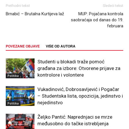
Prethodni tekst
Sledeći tekst
Brnabić – Brutalna Kurtijeva laž
MUP: Pojačana kontrola
saobraćaja od danas do 19.
februara
POVEZANE OBJAVE
VIŠE OD AUTORA
Studenti u blokadi traže pomoć
građana za izbore: Otvorene prijave za
kontrolore i volontere
Politika
Vukadinović, Dobrosavljević i Pogačar
– Studentska lista, opozicija, jedinstvo i
nejedinstvo
Politika
Željko Pantić: Naprednjaci se mrze
međusobno do tačke istrebljenja