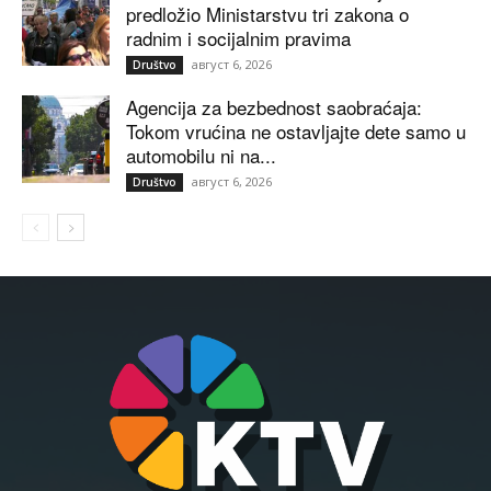
predložio Ministarstvu tri zakona o
radnim i socijalnim pravima
август 6, 2026
Društvo
Agencija za bezbednost saobraćaja:
Tokom vrućina ne ostavljajte dete samo u
automobilu ni na...
август 6, 2026
Društvo