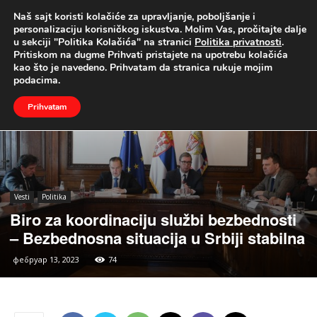
Naš sajt koristi kolačiće za upravljanje, poboljšanje i
UŽIVO
personalizaciju korisničkog iskustva. Molim Vas, pročitajte dalje
u sekciji "Politika Kolačića" na stranici
Politika privatnosti
.
Naslovna
Vesti
Politika
Pritiskom na dugme Prihvati pristajete na upotrebu kolačića
kao što je navedeno. Prihvatam da stranica rukuje mojim
podacima.
Prihvatam
Vesti
Politika
Biro za koordinaciju službi bezbednosti
– Bezbednosna situacija u Srbiji stabilna
фебруар 13, 2023
74