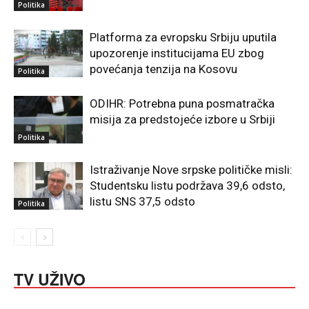
Politika
Platforma za evropsku Srbiju uputila
upozorenje institucijama EU zbog
povećanja tenzija na Kosovu
Politika
ODIHR: Potrebna puna posmatračka
misija za predstojeće izbore u Srbiji
Politika
Istraživanje Nove srpske političke misli:
Studentsku listu podržava 39,6 odsto,
listu SNS 37,5 odsto
Politika
TV UŽIVO