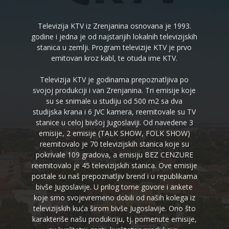
Televizija KTV iz Zrenjanina osnovana je 1993.
godine i jedna je od najstarijih lokalnih televizijskih
stanica u zemlji. Program televizije KTV je prvo
emitovan kroz kabl, te otuda ime KTV.
Televizija KTV je godinama prepoznatljiva po
svojoj produkciji i van Zrenjanina. Tri emisije koje
su se snimale u studiju od 500 m2 sa dva
studijska krana i 6 JVC kamera, reemitovale su TV
stanice u celoj bivšoj Jugoslaviji. Od navedene 3
emisije, 2 emisije (TALK SHOW, FOLK SHOW)
reemitovalo je 70 televizijskih stanica koje su
pokrivale 109 gradova, a emisiju BEZ CENZURE
reemitovalo je 45 televizijskih stanica. Ove emisije
postale su naš prepoznatljiv brend i u republikama
bivše Jugoslavije. U prilog tome govore i ankete
koje smo svojevremeno dobili od naših kolega iz
televizijskih kuća širom bivše Jugoslavije. Ono što
karakteriše našu produkciju, tj. pomenute emisije,