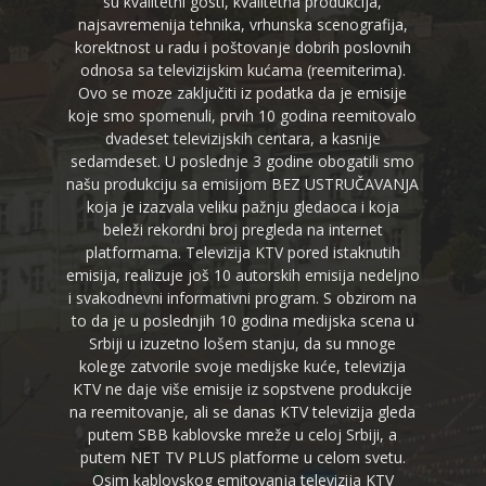
su kvalitetni gosti, kvalitetna produkcija,
najsavremenija tehnika, vrhunska scenografija,
korektnost u radu i poštovanje dobrih poslovnih
odnosa sa televizijskim kućama (reemiterima).
Ovo se moze zaključiti iz podatka da je emisije
koje smo spomenuli, prvih 10 godina reemitovalo
dvadeset televizijskih centara, a kasnije
sedamdeset. U poslednje 3 godine obogatili smo
našu produkciju sa emisijom BEZ USTRUČAVANJA
koja je izazvala veliku pažnju gledaoca i koja
beleži rekordni broj pregleda na internet
platformama. Televizija KTV pored istaknutih
emisija, realizuje još 10 autorskih emisija nedeljno
i svakodnevni informativni program. S obzirom na
to da je u poslednjih 10 godina medijska scena u
Srbiji u izuzetno lošem stanju, da su mnoge
kolege zatvorile svoje medijske kuće, televizija
KTV ne daje više emisije iz sopstvene produkcije
na reemitovanje, ali se danas KTV televizija gleda
putem SBB kablovske mreže u celoj Srbiji, a
putem NET TV PLUS platforme u celom svetu.
Osim kablovskog emitovanja televizija KTV