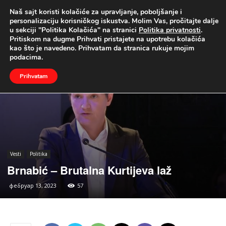
Naš sajt koristi kolačiće za upravljanje, poboljšanje i
UŽIVO
personalizaciju korisničkog iskustva. Molim Vas, pročitajte dalje
u sekciji "Politika Kolačića" na stranici
Politika privatnosti
.
Naslovna
Vesti
Politika
Pritiskom na dugme Prihvati pristajete na upotrebu kolačića
kao što je navedeno. Prihvatam da stranica rukuje mojim
podacima.
Prihvatam
Vesti
Politika
Brnabić – Brutalna Kurtijeva laž
фебруар 13, 2023
57