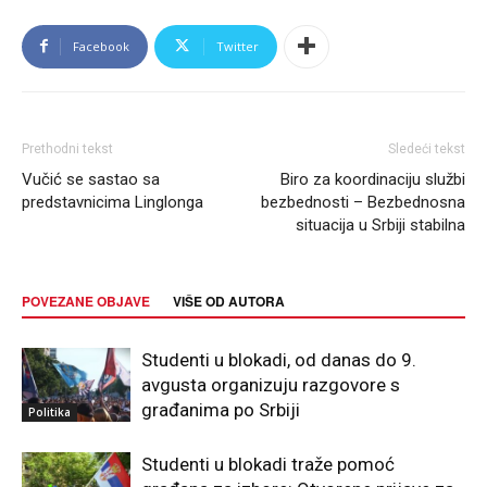
Facebook
Twitter
Prethodni tekst
Sledeći tekst
Vučić se sastao sa
Biro za koordinaciju službi
predstavnicima Linglonga
bezbednosti – Bezbednosna
situacija u Srbiji stabilna
POVEZANE OBJAVE
VIŠE OD AUTORA
Studenti u blokadi, od danas do 9.
avgusta organizuju razgovore s
građanima po Srbiji
Politika
Studenti u blokadi traže pomoć