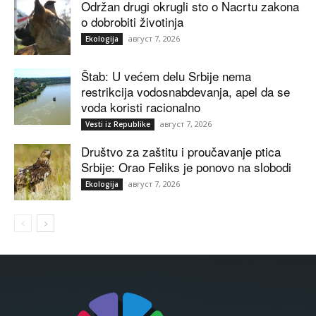
Održan drugi okrugli sto o Nacrtu zakona
o dobrobiti životinja
август 7, 2026
Ekologija
Štab: U većem delu Srbije nema
restrikcija vodosnabdevanja, apel da se
voda koristi racionalno
август 7, 2026
Vesti iz Republike
Društvo za zaštitu i proučavanje ptica
Srbije: Orao Feliks je ponovo na slobodi
август 7, 2026
Ekologija