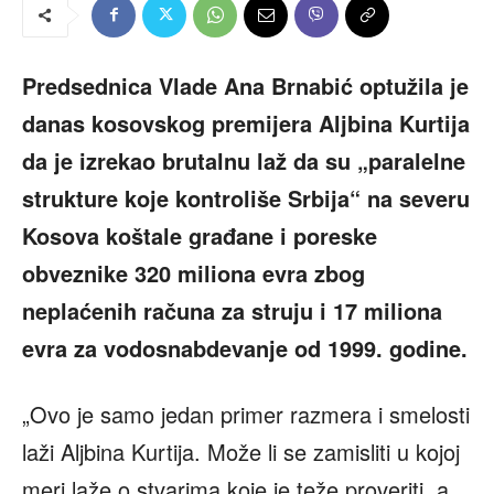
Predsednica Vlade Ana Brnabić optužila je
danas kosovskog premijera Aljbina Kurtija
da je izrekao brutalnu laž da su „paralelne
strukture koje kontroliše Srbija“ na severu
Kosova koštale građane i poreske
obveznike 320 miliona evra zbog
neplaćenih računa za struju i 17 miliona
evra za vodosnabdevanje od 1999. godine.
„Ovo je samo jedan primer razmera i smelosti
laži Aljbina Kurtija. Može li se zamisliti u kojoj
meri laže o stvarima koje je teže proveriti, a