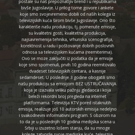
postale su naš prepoznatljiv brend i u republikama
bivše Jugoslavije. U prilog tome govore i ankete
koje smo svojevremeno dobili od naših kolega iz
televizijskih kuća širom bivše Jugoslavije. Ono što
karakteriše našu produkciju, tj. pomenute emisije,
su kvalitetni gosti, kvalitetna produkcija,
najsavremenija tehnika, vrhunska scenografija,
korektnost u radu i poštovanje dobrih poslovnih
odnosa sa televizijskim kućama (reemiterima).
Ovo se moze zaključiti iz podatka da je emisije
koje smo spomenuli, prvih 10 godina reemitovalo
dvadeset televizijskih centara, a kasnije
sedamdeset. U poslednje 3 godine obogatili smo
našu produkciju sa emisijom BEZ USTRUČAVANJA
koja je izazvala veliku pažnju gledaoca i koja
beleži rekordni broj pregleda na internet
platformama. Televizija KTV pored istaknutih
emisija, realizuje još 10 autorskih emisija nedeljno
i svakodnevni informativni program. S obzirom na
to da je u poslednjih 10 godina medijska scena u
Srbiji u izuzetno lošem stanju, da su mnoge
kolege zatvorile svoje medijske kuće, televizija