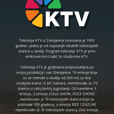
Televizija KTV iz Zrenjanina osnovana je 1993.
godine i jedna je od najstarijih lokalnih televizijskih
stanica u zemlji. Program televizije KTV je prvo
emitovan kroz kabl, te otuda ime KTV.
Televizija KTV je godinama prepoznatljiva po
svojoj produkciji i van Zrenjanina. Tri emisije koje
su se snimale u studiju od 500 m2 sa dva
studijska krana i 6 JVC kamera, reemitovale su TV
stanice u celoj bivšoj Jugoslaviji. Od navedene 3
emisije, 2 emisije (TALK SHOW, FOLK SHOW)
reemitovalo je 70 televizijskih stanica koje su
pokrivale 109 gradova, a emisiju BEZ CENZURE
reemitovalo je 45 televizijskih stanica. Ove emisije