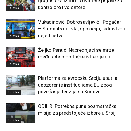
građana za izbore: Otvorene prijave za
kontrolore i volontere
Politika
Vukadinović, Dobrosavljević i Pogačar
– Studentska lista, opozicija, jedinstvo i
nejedinstvo
Politika
Željko Pantić: Naprednjaci se mrze
međusobno do tačke istrebljenja
Politika
Platforma za evropsku Srbiju uputila
upozorenje institucijama EU zbog
povećanja tenzija na Kosovu
Politika
ODIHR: Potrebna puna posmatračka
misija za predstojeće izbore u Srbiji
Politika