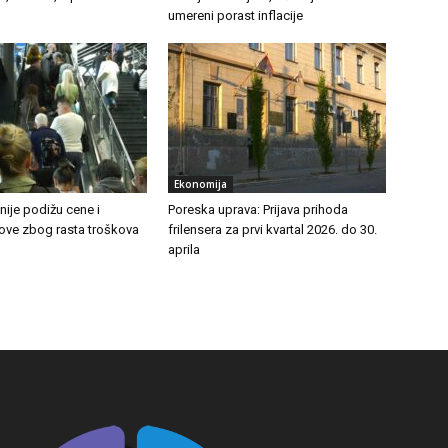
umereni porast inflacije
Ekonomija
ije podižu cene i
Poreska uprava: Prijava prihoda
tove zbog rasta troškova
frilensera za prvi kvartal 2026. do 30.
aprila