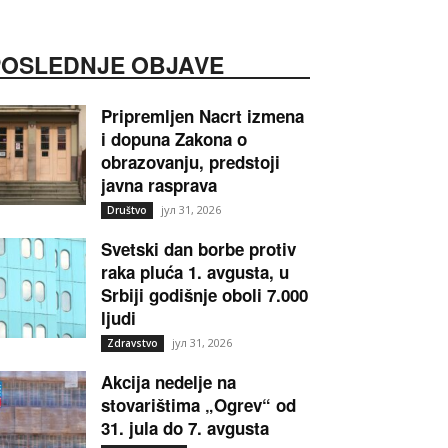
POSLEDNJE OBJAVE
Pripremljen Nacrt izmena
i dopuna Zakona o
obrazovanju, predstoji
javna rasprava
јул 31, 2026
Društvo
Svetski dan borbe protiv
raka pluća 1. avgusta, u
Srbiji godišnje oboli 7.000
ljudi
јул 31, 2026
Zdravstvo
Akcija nedelje na
stovarištima „Ogrev“ od
31. jula do 7. avgusta