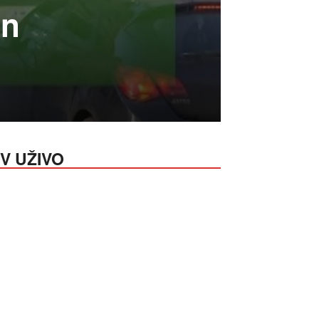
an
V UŽIVO