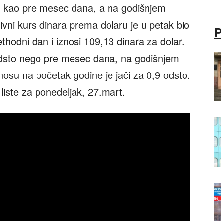
u kao pre mesec dana, a na godišnjem
tivni kurs dinara prema dolaru je u petak bio
ethodni dan i iznosi 109,13 dinara za dolar.
 odsto nego pre mesec dana, na godišnjem
dnosu na početak godine je jači za 0,9 odsto.
 liste za ponedeljak, 27.mart.