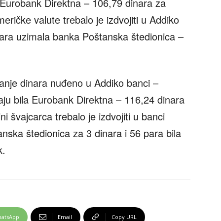
a Eurobank Direktna – 106,79 dinara za
meričke valute trebalo je izdvojiti u Addiko
nara uzimala banka Poštanska štedionica –
manje dinara nuđeno u Addiko banci –
daju bila Eurobank Direktna – 116,24 dinara
i švajcarca trebalo je izdvojiti u banci
nska štedionica za 3 dinara i 56 para bila
k.
atsApp
Email
Copy URL