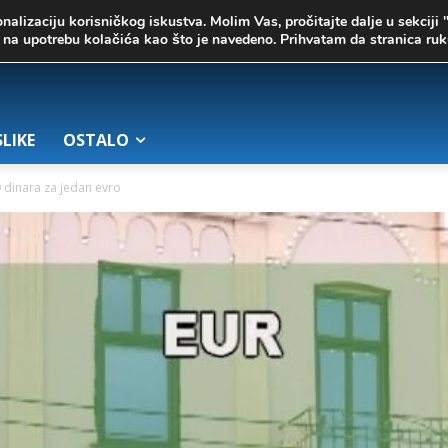
onalizaciju korisničkog iskustva. Molim Vas, pročitajte dalje u sekciji 
te na upotrebu kolačića kao što je navedeno. Prihvatam da stranica r
SLIKE
OSTALO
9 dinara za jedan evro