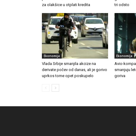
za olakšice u otplati kredita
tri odsto
Ekonomija
Ekonomija
Vlada Srbije smanjila akcize na
Avio-kompan
derivate počev od danas, ali je gorivo
smanjuju le
uprkos tome opet poskupelo
goriva