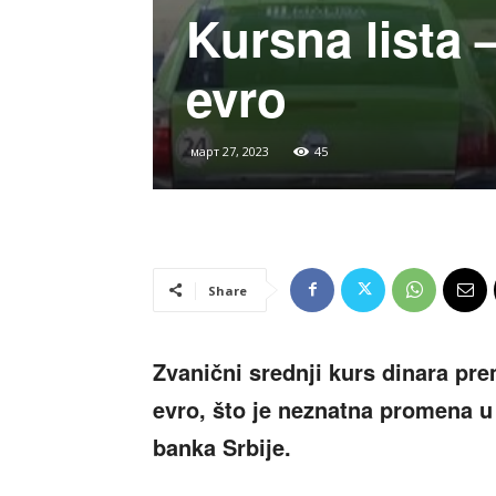
Kursna lista 
evro
март 27, 2023
45
Share
Zvanični srednji kurs dinara pre
evro, što je neznatna promena u
banka Srbije.