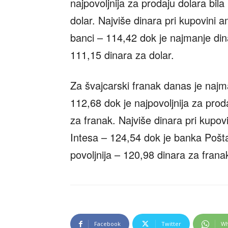
najpovoljnija za prodaju dolara bil
dolar. Najviše dinara pri kupovini a
banci – 114,42 dok je najmanje di
111,15 dinara za dolar.
Za švajcarski franak danas je naj
112,68 dok je najpovoljnija za pro
za franak. Najviše dinara pri kupovin
Intesa – 124,54 dok je banka Pošta
povoljnija – 120,98 dinara za frana
Facebook
Twitter
Wh