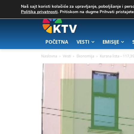
C
03. август 2026.
23.7
Zrenjanin
Naš sajt koristi kolačiće za upravljanje, poboljšanje i pers
Politika privatnosti
. Pritiskom na dugme Prihvati pristaje
POČETNA
VESTI
EMISIJE
Naslovna
Vesti
Ekonomija
Kursna lista – 117,3