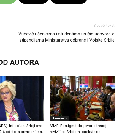
Sledeći tekst
Vučević učenicima i studentima uručio ugovore o
stipendijama Ministarstva odbrane i Vojske Srbije
 OD AUTORA
Ekonomija
S): Inflacija u Srbiji ove
MMF: Postignut dogovor o trećoj
,6 odsto, a privredni rast
reviziji sa Srbijom, očekuje se