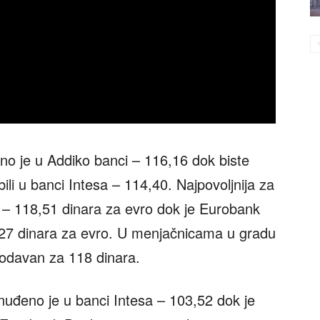
no je u Addiko banci – 116,16 dok biste
ili u banci Intesa – 114,40. Najpovoljnija za
 – 118,51 dinara za evro dok je Eurobank
0,27 dinara za evro. U menjačnicama u gradu
prodavan za 118 dinara.
nuđeno je u banci Intesa – 103,52 dok je