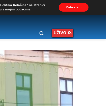
"Politika Kolačića" na stranici
Prihvatam
ukuje mojim podacima.
UŽIVO