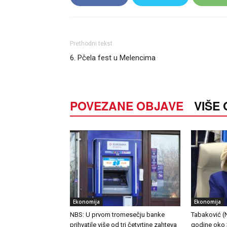
Prethodni tekst
6. Pčela fest u Melencima
POVEZANE OBJAVE
VIŠE
Ekonomija
Ekonomija
NBS: U prvom tromesečju banke
Tabaković (NB
prihvatile više od tri četvrtine zahteva
godine oko 3