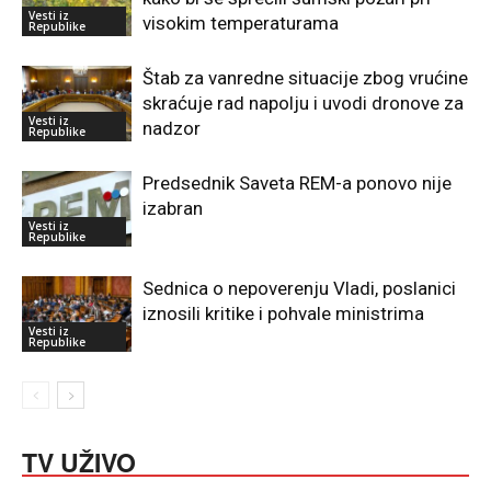
Vesti iz
visokim temperaturama
Republike
Štab za vanredne situacije zbog vrućine
skraćuje rad napolju i uvodi dronove za
Vesti iz
nadzor
Republike
Predsednik Saveta REM-a ponovo nije
izabran
Vesti iz
Republike
Sednica o nepoverenju Vladi, poslanici
iznosili kritike i pohvale ministrima
Vesti iz
Republike
TV UŽIVO