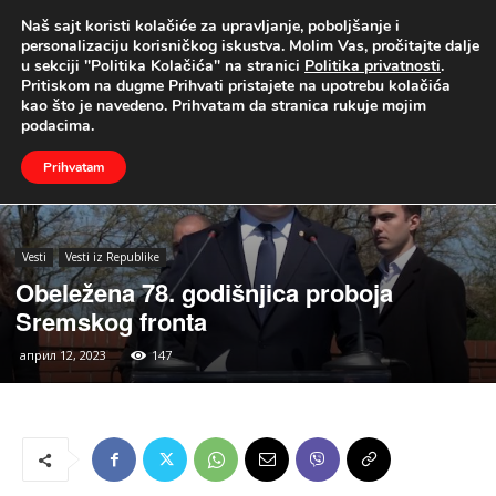
Naš sajt koristi kolačiće za upravljanje, poboljšanje i
UŽIVO
personalizaciju korisničkog iskustva. Molim Vas, pročitajte dalje
u sekciji "Politika Kolačića" na stranici
Politika privatnosti
.
Naslovna
Vesti
Vesti iz Republike
Pritiskom na dugme Prihvati pristajete na upotrebu kolačića
kao što je navedeno. Prihvatam da stranica rukuje mojim
podacima.
Prihvatam
Vesti
Vesti iz Republike
Obeležena 78. godišnjica proboja
Sremskog fronta
април 12, 2023
147