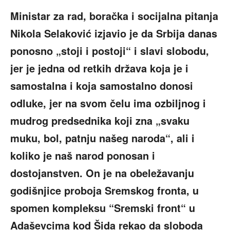
Ministar za rad, boračka i socijalna pitanja
Nikola Selaković izjavio je da Srbija danas
ponosno „stoji i postoji“ i slavi slobodu,
jer je jedna od retkih država koja je i
samostalna i koja samostalno donosi
odluke, jer na svom čelu ima ozbiljnog i
mudrog predsednika koji zna „svaku
muku, bol, patnju našeg naroda“, ali i
koliko je naš narod ponosan i
dostojanstven. On je na obeležavanju
godišnjice proboja Sremskog fronta, u
spomen kompleksu “Sremski front“ u
Adaševcima kod Šida rekao da sloboda