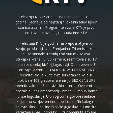
Televizija KTV iz Zrenjanina osnovana je 1993.
godine i jedna je od najstarijih lokalnih televizijskih
stanica u zemlji. Program televizije KTV je prvo
emitovan kroz kabl, te otuda ime KTV.
Televizija KTV je godinama prepoznatljiva po
svojoj produkciji i van Zrenjanina. Tri emisije koje
su se snimale u studiju od 500 m2 sa dva
studijska krana i 6 JVC kamera, reemitovale su TV
stanice u celoj bivšoj Jugoslaviji. Od navedene 3
emisije, 2 emisije (TALK SHOW, FOLK SHOW)
reemitovalo je 70 televizijskih stanica koje su
pokrivale 109 gradova, a emisiju BEZ CENZURE
reemitovalo je 45 televizijskih stanica. Ove emisije
postale su naš prepoznatljiv brend i u republikama
bivše Jugoslavije. U prilog tome govore i ankete
koje smo svojevremeno dobili od naših kolega iz
televizijskih kuća širom bivše Jugoslavije. Ono što
karakteriše našu produkciju, tj. pomenute emisije,