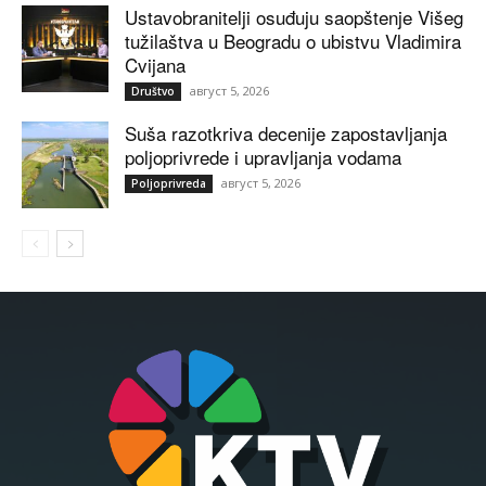
Ustavobranitelji osuđuju saopštenje Višeg
tužilaštva u Beogradu o ubistvu Vladimira
Cvijana
август 5, 2026
Društvo
Suša razotkriva decenije zapostavljanja
poljoprivrede i upravljanja vodama
август 5, 2026
Poljoprivreda