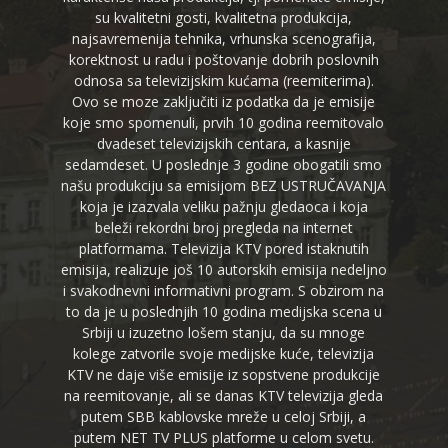
su kvalitetni gosti, kvalitetna produkcija,
najsavremenija tehnika, vrhunska scenografija,
korektnost u radu i poštovanje dobrih poslovnih
odnosa sa televizijskim kućama (reemiterima).
Ovo se moze zaključiti iz podatka da je emisije
koje smo spomenuli, prvih 10 godina reemitovalo
dvadeset televizijskih centara, a kasnije
sedamdeset. U poslednje 3 godine obogatili smo
našu produkciju sa emisijom BEZ USTRUČAVANJA
koja je izazvala veliku pažnju gledaoca i koja
beleži rekordni broj pregleda na internet
platformama. Televizija KTV pored istaknutih
emisija, realizuje još 10 autorskih emisija nedeljno
i svakodnevni informativni program. S obzirom na
to da je u poslednjih 10 godina medijska scena u
Srbiji u izuzetno lošem stanju, da su mnoge
kolege zatvorile svoje medijske kuće, televizija
KTV ne daje više emisije iz sopstvene produkcije
na reemitovanje, ali se danas KTV televizija gleda
putem SBB kablovske mreže u celoj Srbiji, a
putem NET TV PLUS platforme u celom svetu.