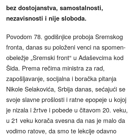
bez dostojanstva, samostalnosti,
nezavisnosti i nije sloboda.
Povodom 78. godišnjice proboja Sremskog
fronta, danas su položeni venci na spomen-
obeležje „Sremski front“ u Adaševcima kod
Šida. Prema rečima ministra za rad,
zapošljavanje, socijalna i boračka pitanja
Nikole Selakovića, Srbija danas, sećajući se
svoje slavne prošlosti i ratne epopeje u kojoj
je nizala i žrtve i pobede u čitavom 20. veku,
u 21 veku korača svesna da nas je malo da
vodimo ratove, da smo te lekcije odavno