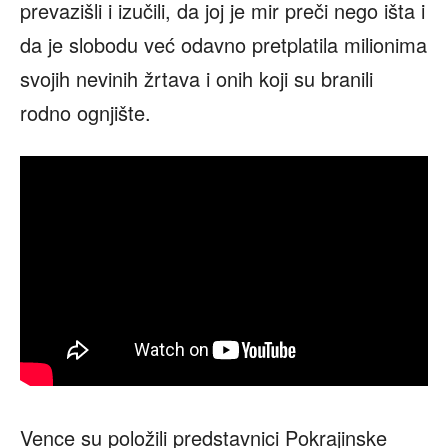
prevazišli i izučili, da joj je mir preči nego išta i
da je slobodu već odavno pretplatila milionima
svojih nevinih žrtava i onih koji su branili
rodno ognjište.
Vence su položili predstavnici Pokrajinske