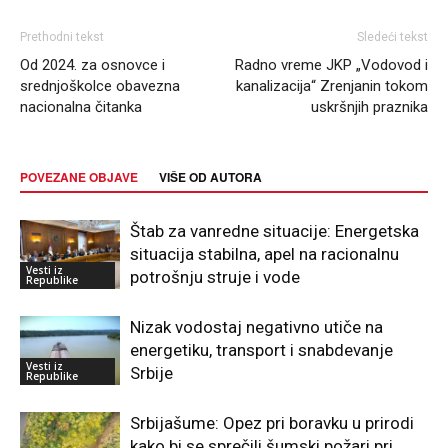
Prethodni tekst
Sledeći tekst
Od 2024. za osnovce i
Radno vreme JKP „Vodovod i
srednjoškolce obavezna
kanalizacija“ Zrenjanin tokom
nacionalna čitanka
uskršnjih praznika
POVEZANE OBJAVE
VIŠE OD AUTORA
Štab za vanredne situacije: Energetska
situacija stabilna, apel na racionalnu
Vesti iz
potrošnju struje i vode
Republike
Nizak vodostaj negativno utiče na
energetiku, transport i snabdevanje
Vesti iz
Srbije
Republike
Srbijašume: Opez pri boravku u prirodi
kako bi se sprečili šumski požari pri