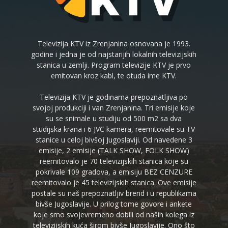
Televizija KTV iz Zrenjanina osnovana je 1993.
godine i jedna je od najstarijih lokalnih televizijskih
stanica u zemlji. Program televizije KTV je prvo
emitovan kroz kabl, te otuda ime KTV.
Televizija KTV je godinama prepoznatljiva po
svojoj produkciji i van Zrenjanina. Tri emisije koje
su se snimale u studiju od 500 m2 sa dva
studijska krana i 6 JVC kamera, reemitovale su TV
stanice u celoj bivšoj Jugoslaviji. Od navedene 3
emisije, 2 emisije (TALK SHOW, FOLK SHOW)
reemitovalo je 70 televizijskih stanica koje su
pokrivale 109 gradova, a emisiju BEZ CENZURE
reemitovalo je 45 televizijskih stanica. Ove emisije
postale su naš prepoznatljiv brend i u republikama
bivše Jugoslavije. U prilog tome govore i ankete
koje smo svojevremeno dobili od naših kolega iz
televizijskih kuća širom bivše Jugoslavije. Ono što