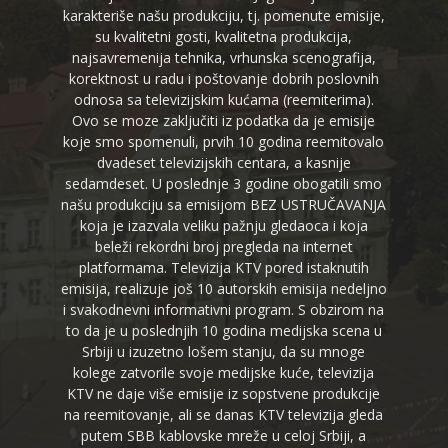
karakteriše našu produkciju, tj. pomenute emisije,
su kvalitetni gosti, kvalitetna produkcija,
najsavremenija tehnika, vrhunska scenografija,
korektnost u radu i poštovanje dobrih poslovnih
odnosa sa televizijskim kućama (reemiterima).
Ovo se moze zaključiti iz podatka da je emisije
koje smo spomenuli, prvih 10 godina reemitovalo
dvadeset televizijskih centara, a kasnije
sedamdeset. U poslednje 3 godine obogatili smo
našu produkciju sa emisijom BEZ USTRUČAVANJA
koja je izazvala veliku pažnju gledaoca i koja
beleži rekordni broj pregleda na internet
platformama. Televizija KTV pored istaknutih
emisija, realizuje još 10 autorskih emisija nedeljno
i svakodnevni informativni program. S obzirom na
to da je u poslednjih 10 godina medijska scena u
Srbiji u izuzetno lošem stanju, da su mnoge
kolege zatvorile svoje medijske kuće, televizija
KTV ne daje više emisije iz sopstvene produkcije
na reemitovanje, ali se danas KTV televizija gleda
putem SBB kablovske mreže u celoj Srbiji, a