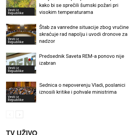
kako bi se sprečili šumski požari pri
Vesti iz
visokim temperaturama
Republike
Štab za vanredne situacije zbog vrućine
skraćuje rad napolju i uvodi dronove za
Vesti iz
nadzor
Republike
Predsednik Saveta REM-a ponovo nije
izabran
Vesti iz
Republike
Sednica o nepoverenju Vladi, poslanici
iznosili kritike i pohvale ministrima
Vesti iz
Republike
TV UŽIVO