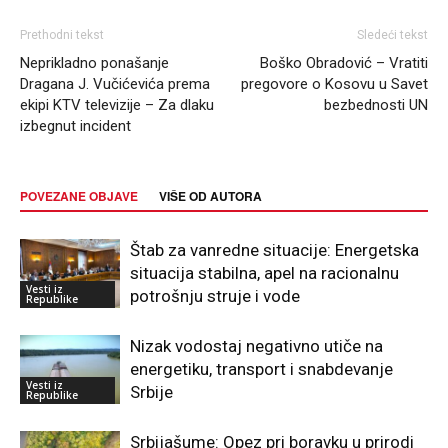
Prethodni tekst
Sledeći tekst
Neprikladno ponašanje
Boško Obradović – Vratiti
Dragana J. Vučićevića prema
pregovore o Kosovu u Savet
ekipi KTV televizije – Za dlaku
bezbednosti UN
izbegnut incident
POVEZANE OBJAVE
VIŠE OD AUTORA
Štab za vanredne situacije: Energetska
situacija stabilna, apel na racionalnu
Vesti iz
potrošnju struje i vode
Republike
Nizak vodostaj negativno utiče na
energetiku, transport i snabdevanje
Vesti iz
Srbije
Republike
Srbijašume: Opez pri boravku u prirodi