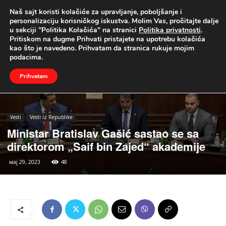
Naš sajt koristi kolačiće za upravljanje, poboljšanje i
UŽIVO
personalizaciju korisničkog iskustva. Molim Vas, pročitajte dalje
u sekciji "Politika Kolačića" na stranici
Politika privatnosti
.
Naslovna
Vesti
Vesti iz Republike
Pritiskom na dugme Prihvati pristajete na upotrebu kolačića
kao što je navedeno. Prihvatam da stranica rukuje mojim
podacima.
Prihvatam
Vesti
Vesti iz Republike
Ministar Bratislav Gašić sastao se sa
direktorom „Saif bin Zajed“ akademije
мај 29, 2023
48