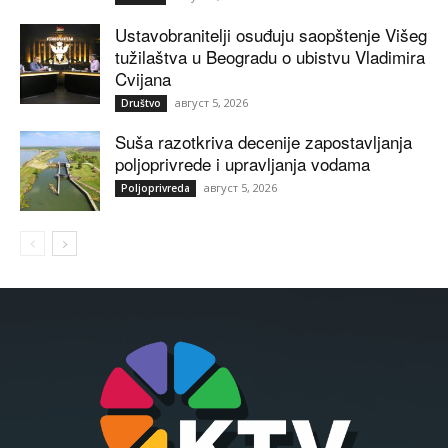
Ustavobranitelji osuđuju saopštenje Višeg
tužilaštva u Beogradu o ubistvu Vladimira
Cvijana
август 5, 2026
Društvo
Suša razotkriva decenije zapostavljanja
poljoprivrede i upravljanja vodama
август 5, 2026
Poljoprivreda