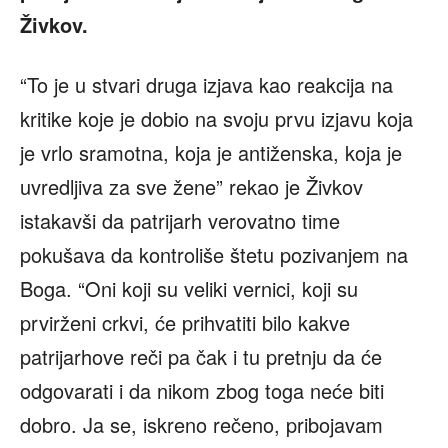
Živkov.
“To je u stvari druga izjava kao reakcija na
kritike koje je dobio na svoju prvu izjavu koja
je vrlo sramotna, koja je antiženska, koja je
uvredljiva za sve žene” rekao je Živkov
istakavši da patrijarh verovatno time
pokušava da kontroliše štetu pozivanjem na
Boga. “Oni koji su veliki vernici, koji su
prvirženi crkvi, će prihvatiti bilo kakve
patrijarhove reči pa čak i tu pretnju da će
odgovarati i da nikom zbog toga neće biti
dobro. Ja se, iskreno rečeno, pribojavam