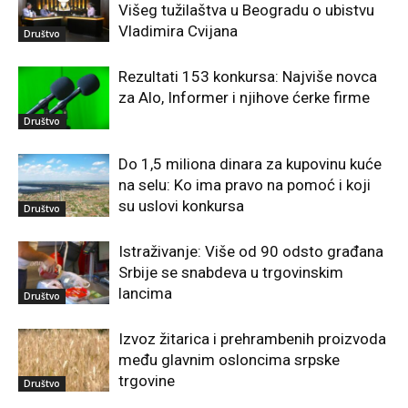
Višeg tužilaštva u Beogradu o ubistvu
Vladimira Cvijana
Društvo
Rezultati 153 konkursa: Najviše novca
za Alo, Informer i njihove ćerke firme
Društvo
Do 1,5 miliona dinara za kupovinu kuće
na selu: Ko ima pravo na pomoć i koji
su uslovi konkursa
Društvo
Istraživanje: Više od 90 odsto građana
Srbije se snabdeva u trgovinskim
lancima
Društvo
Izvoz žitarica i prehrambenih proizvoda
među glavnim osloncima srpske
trgovine
Društvo