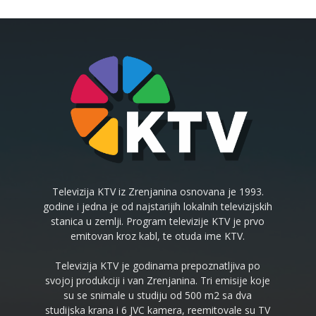
Televizija KTV iz Zrenjanina osnovana je 1993.
godine i jedna je od najstarijih lokalnih televizijskih
stanica u zemlji. Program televizije KTV je prvo
emitovan kroz kabl, te otuda ime KTV.
Televizija KTV je godinama prepoznatljiva po
svojoj produkciji i van Zrenjanina. Tri emisije koje
su se snimale u studiju od 500 m2 sa dva
studijska krana i 6 JVC kamera, reemitovale su TV