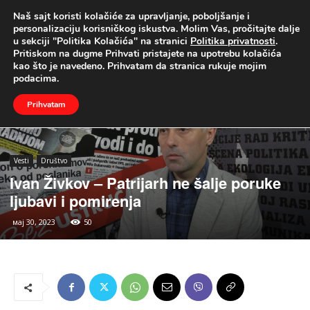
Naš sajt koristi kolačiće za upravljanje, poboljšanje i
UŽIVO
personalizaciju korisničkog iskustva. Molim Vas, pročitajte dalje
u sekciji "Politika Kolačića" na stranici
Politika privatnosti
.
Naslovna
Vesti
Društvo
Pritiskom na dugme Prihvati pristajete na upotrebu kolačića
kao što je navedeno. Prihvatam da stranica rukuje mojim
podacima.
Prihvatam
Vesti
Društvo
Ivan Živkov – Patrijarh ne šalje poruke
ljubavi i pomirenja
мај 30, 2023
50