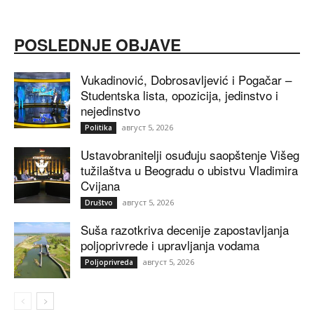
POSLEDNJE OBJAVE
Vukadinović, Dobrosavljević i Pogačar –
Studentska lista, opozicija, jedinstvo i
nejedinstvo
август 5, 2026
Politika
Ustavobranitelji osuđuju saopštenje Višeg
tužilaštva u Beogradu o ubistvu Vladimira
Cvijana
август 5, 2026
Društvo
Suša razotkriva decenije zapostavljanja
poljoprivrede i upravljanja vodama
август 5, 2026
Poljoprivreda