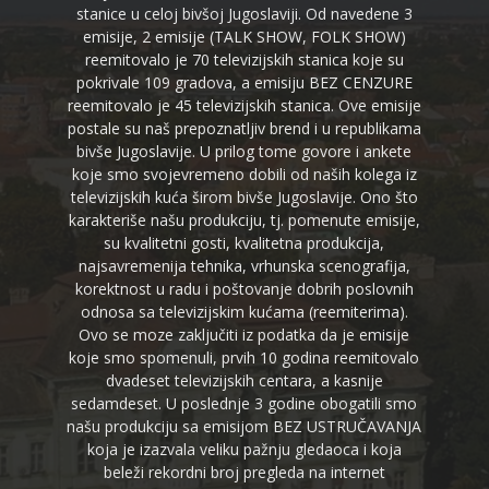
stanice u celoj bivšoj Jugoslaviji. Od navedene 3
emisije, 2 emisije (TALK SHOW, FOLK SHOW)
reemitovalo je 70 televizijskih stanica koje su
pokrivale 109 gradova, a emisiju BEZ CENZURE
reemitovalo je 45 televizijskih stanica. Ove emisije
postale su naš prepoznatljiv brend i u republikama
bivše Jugoslavije. U prilog tome govore i ankete
koje smo svojevremeno dobili od naših kolega iz
televizijskih kuća širom bivše Jugoslavije. Ono što
karakteriše našu produkciju, tj. pomenute emisije,
su kvalitetni gosti, kvalitetna produkcija,
najsavremenija tehnika, vrhunska scenografija,
korektnost u radu i poštovanje dobrih poslovnih
odnosa sa televizijskim kućama (reemiterima).
Ovo se moze zaključiti iz podatka da je emisije
koje smo spomenuli, prvih 10 godina reemitovalo
dvadeset televizijskih centara, a kasnije
sedamdeset. U poslednje 3 godine obogatili smo
našu produkciju sa emisijom BEZ USTRUČAVANJA
koja je izazvala veliku pažnju gledaoca i koja
beleži rekordni broj pregleda na internet