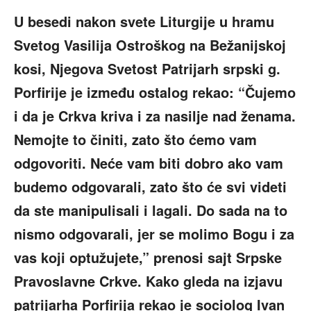
U besedi nakon svete Liturgije u hramu
Svetog Vasilija Ostroškog na Bežanijskoj
kosi, Njegova Svetost Patrijarh srpski g.
Porfirije je između ostalog rekao: “Čujemo
i da je Crkva kriva i za nasilje nad ženama.
Nemojte to činiti, zato što ćemo vam
odgovoriti. Neće vam biti dobro ako vam
budemo odgovarali, zato što će svi videti
da ste manipulisali i lagali. Do sada na to
nismo odgovarali, jer se molimo Bogu i za
vas koji optužujete,” prenosi sajt Srpske
Pravoslavne Crkve. Kako gleda na izjavu
patrijarha Porfirija rekao je sociolog Ivan