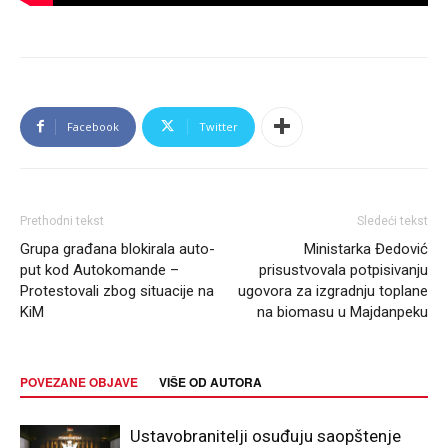
Facebook
Twitter
Prethodni tekst
Sledeći tekst
Grupa građana blokirala auto-
Ministarka Đedović
put kod Autokomande –
prisustvovala potpisivanju
Protestovali zbog situacije na
ugovora za izgradnju toplane
KiM
na biomasu u Majdanpeku
POVEZANE OBJAVE
VIŠE OD AUTORA
Ustavobranitelji osuđuju saopštenje