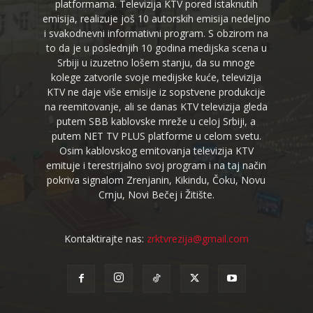
platformama. Televizija KTV pored istaknutih
emisija, realizuje još 10 autorskih emisija nedeljno
i svakodnevni informativni program. S obzirom na
to da je u poslednjih 10 godina medijska scena u
Srbiji u izuzetno lošem stanju, da su mnoge
kolege zatvorile svoje medijske kuće, televizija
KTV ne daje više emisije iz sopstvene produkcije
na reemitovanje, ali se danas KTV televizija gleda
putem SBB kablovske mreže u celoj Srbiji, a
putem NET TV PLUS platforme u celom svetu.
Osim kablovskog emitovanja televizija KTV
emituje i terestrijalno svoj program i na taj način
pokriva signalom Zrenjanin, Kikindu, Čoku, Novu
Crnju, Novi Bečej i Žitište.
Kontaktirajte nas:
zrktvrezija@gmail.com