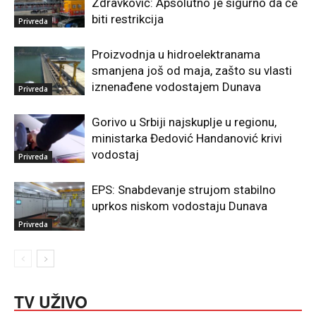
Zdravković: Apsolutno je sigurno da će
biti restrikcija
Privreda
Proizvodnja u hidroelektranama
smanjena još od maja, zašto su vlasti
iznenađene vodostajem Dunava
Privreda
Gorivo u Srbiji najskuplje u regionu,
ministarka Đedović Handanović krivi
vodostaj
Privreda
EPS: Snabdevanje strujom stabilno
uprkos niskom vodostaju Dunava
Privreda
TV UŽIVO