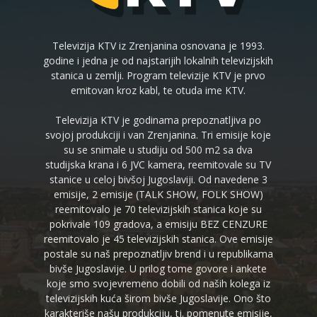
Televizija KTV iz Zrenjanina osnovana je 1993.
godine i jedna je od najstarijih lokalnih televizijskih
stanica u zemlji. Program televizije KTV je prvo
emitovan kroz kabl, te otuda ime KTV.
Televizija KTV je godinama prepoznatljiva po
svojoj produkciji i van Zrenjanina. Tri emisije koje
su se snimale u studiju od 500 m2 sa dva
studijska krana i 6 JVC kamera, reemitovale su TV
stanice u celoj bivšoj Jugoslaviji. Od navedene 3
emisije, 2 emisije (TALK SHOW, FOLK SHOW)
reemitovalo je 70 televizijskih stanica koje su
pokrivale 109 gradova, a emisiju BEZ CENZURE
reemitovalo je 45 televizijskih stanica. Ove emisije
postale su naš prepoznatljiv brend i u republikama
bivše Jugoslavije. U prilog tome govore i ankete
koje smo svojevremeno dobili od naših kolega iz
televizijskih kuća širom bivše Jugoslavije. Ono što
karakteriše našu produkciju, tj. pomenute emisije,