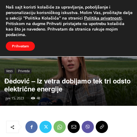
Naš sajt koristi kolačiće za upravljanje, poboljšanje i
UŽIVO
personalizaciju korisničkog iskustva. Molim Vas, pročitajte dalje
u sekciji "Politika Kolačića" na stranici
Politika privatnosti
.
Naslovna
Vesti
Privreda
Pritiskom na dugme Prihvati pristajete na upotrebu kolačića
kao što je navedeno. Prihvatam da stranica rukuje mojim
podacima.
Prihvatam
Vesti
Privreda
Đedović – Iz vetra dobijamo tek tri odsto
električne energije
јун 15, 2023
48