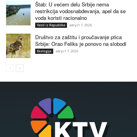
Štab: U većem delu Srbije nema
restrikcija vodosnabdevanja, apel da se
voda koristi racionalno
август 7, 2026
Vesti iz Republike
Društvo za zaštitu i proučavanje ptica
Srbije: Orao Feliks je ponovo na slobodi
август 7, 2026
Ekologija