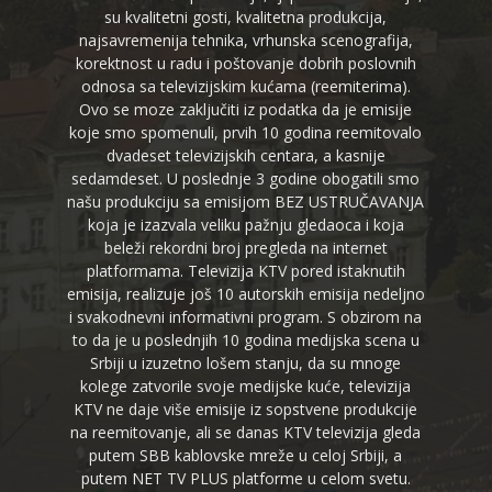
su kvalitetni gosti, kvalitetna produkcija,
najsavremenija tehnika, vrhunska scenografija,
korektnost u radu i poštovanje dobrih poslovnih
odnosa sa televizijskim kućama (reemiterima).
Ovo se moze zaključiti iz podatka da je emisije
koje smo spomenuli, prvih 10 godina reemitovalo
dvadeset televizijskih centara, a kasnije
sedamdeset. U poslednje 3 godine obogatili smo
našu produkciju sa emisijom BEZ USTRUČAVANJA
koja je izazvala veliku pažnju gledaoca i koja
beleži rekordni broj pregleda na internet
platformama. Televizija KTV pored istaknutih
emisija, realizuje još 10 autorskih emisija nedeljno
i svakodnevni informativni program. S obzirom na
to da je u poslednjih 10 godina medijska scena u
Srbiji u izuzetno lošem stanju, da su mnoge
kolege zatvorile svoje medijske kuće, televizija
KTV ne daje više emisije iz sopstvene produkcije
na reemitovanje, ali se danas KTV televizija gleda
putem SBB kablovske mreže u celoj Srbiji, a
putem NET TV PLUS platforme u celom svetu.