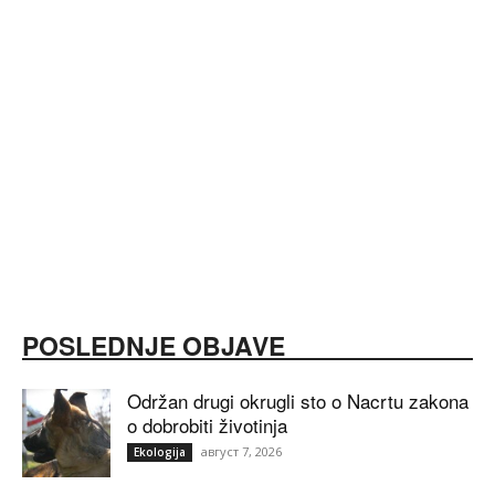
POSLEDNJE OBJAVE
Održan drugi okrugli sto o Nacrtu zakona
o dobrobiti životinja
август 7, 2026
Ekologija