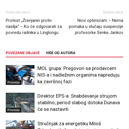
Prethodni tekst
Sledeći tekst
Protest „Zrenjanin protiv
Novi optimizam – Nema
nasilja“ – Ko će odgovarati za
pomaka u slučaju suspenzije
povredu radnika u Linglongu
profesorke Senke Jankov
POVEZANE OBJAVE
VIŠE OD AUTORA
MOL grupa: Pregovori sa prodavcem
NIS-a i nadležnim organima napreduju
ka završnoj fazi
Privreda
Direktor EPS-a: Snabdevanje strujom
stabilno, period slabog dotoka Dunava
će se nastaviti
Privreda
Stručnjak za energetiku Miloš