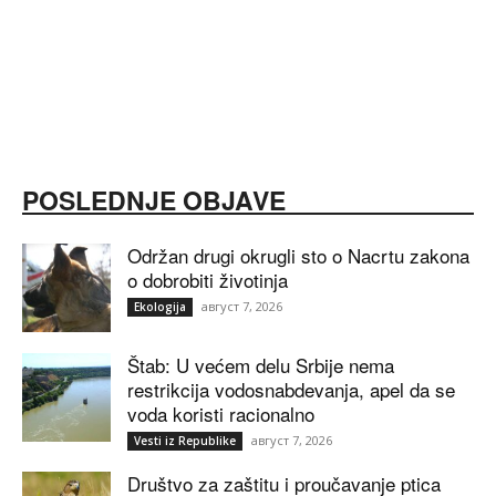
POSLEDNJE OBJAVE
Održan drugi okrugli sto o Nacrtu zakona
o dobrobiti životinja
август 7, 2026
Ekologija
Štab: U većem delu Srbije nema
restrikcija vodosnabdevanja, apel da se
voda koristi racionalno
август 7, 2026
Vesti iz Republike
Društvo za zaštitu i proučavanje ptica