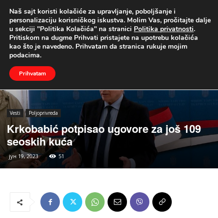
Naš sajt koristi kolačiće za upravljanje, poboljšanje i
UŽIVO
personalizaciju korisničkog iskustva. Molim Vas, pročitajte dalje
u sekciji "Politika Kolačića" na stranici
Politika privatnosti
.
Naslovna
Vesti
Poljoprivreda
Pritiskom na dugme Prihvati pristajete na upotrebu kolačića
kao što je navedeno. Prihvatam da stranica rukuje mojim
podacima.
Prihvatam
Vesti
Poljoprivreda
Krkobabić potpisao ugovore za još 109
seoskih kuća
јун 19, 2023
51