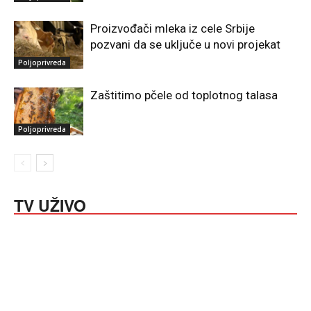
Proizvođači mleka iz cele Srbije
pozvani da se uključe u novi projekat
Poljoprivreda
Zaštitimo pčele od toplotnog talasa
Poljoprivreda
TV UŽIVO