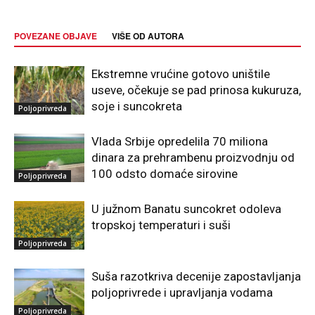
POVEZANE OBJAVE
VIŠE OD AUTORA
Ekstremne vrućine gotovo uništile
useve, očekuje se pad prinosa kukuruza,
soje i suncokreta
Poljoprivreda
Vlada Srbije opredelila 70 miliona
dinara za prehrambenu proizvodnju od
100 odsto domaće sirovine
Poljoprivreda
U južnom Banatu suncokret odoleva
tropskoj temperaturi i suši
Poljoprivreda
Suša razotkriva decenije zapostavljanja
poljoprivrede i upravljanja vodama
Poljoprivreda