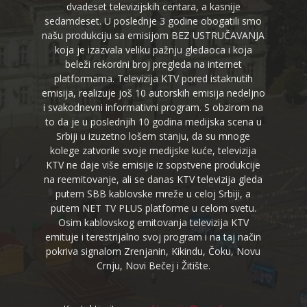
dvadeset televizijskih centara, a kasnije
sedamdeset. U poslednje 3 godine obogatili smo
našu produkciju sa emisijom BEZ USTRUČAVANJA
koja je izazvala veliku pažnju gledaoca i koja
beleži rekordni broj pregleda na internet
platformama. Televizija KTV pored istaknutih
emisija, realizuje još 10 autorskih emisija nedeljno
i svakodnevni informativni program. S obzirom na
to da je u poslednjih 10 godina medijska scena u
Srbiji u izuzetno lošem stanju, da su mnoge
kolege zatvorile svoje medijske kuće, televizija
KTV ne daje više emisije iz sopstvene produkcije
na reemitovanje, ali se danas KTV televizija gleda
putem SBB kablovske mreže u celoj Srbiji, a
putem NET TV PLUS platforme u celom svetu.
Osim kablovskog emitovanja televizija KTV
emituje i terestrijalno svoj program i na taj način
pokriva signalom Zrenjanin, Kikindu, Čoku, Novu
Crnju, Novi Bečej i Žitište.