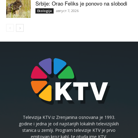
Srbije: Orao Feliks je ponovo na slobodi
август 7, 2026
Ekologija
Televizija KTV iz Zrenjanina osnovana je 1993.
godine i jedna je od najstarijih lokalnih televizijskih
stanica u zemlji. Program televizije KTV je prvo
emitovan kroz kabl, te otuda ime KTV.