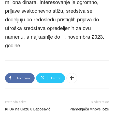
miliona dinara. Interesovanje je ogromno,
prijave svakodnevno stižu, sredstva se
dodeljuju po redosledu pristiglih prijava do
utroška sredstava opredeljenih za ovu
namenu, a najkasnije do 1. novembra 2023.
godine.
Facebook
Twitter
Prethodni tekst
Sledeći tekst
KFOR na ulazu u Leposavić
Plamenjača vinove loze