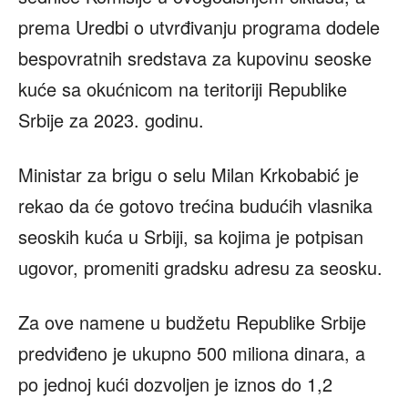
prema Uredbi o utvrđivanju programa dodele
bespovratnih sredstava za kupovinu seoske
kuće sa okućnicom na teritoriji Republike
Srbije za 2023. godinu.
Ministar za brigu o selu Milan Krkobabić je
rekao da će gotovo trećina budućih vlasnika
seoskih kuća u Srbiji, sa kojima je potpisan
ugovor, promeniti gradsku adresu za seosku.
Za ove namene u budžetu Republike Srbije
predviđeno je ukupno 500 miliona dinara, a
po jednoj kući dozvoljen je iznos do 1,2