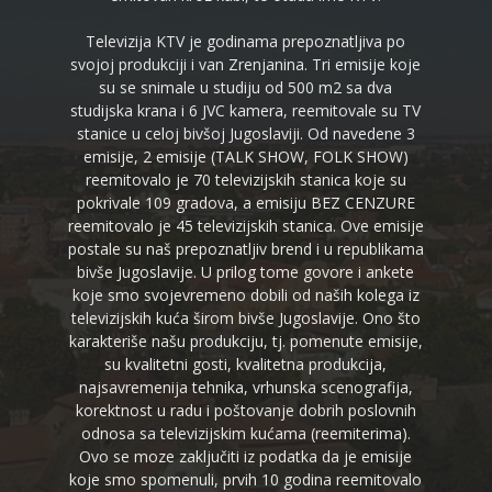
Televizija KTV je godinama prepoznatljiva po
svojoj produkciji i van Zrenjanina. Tri emisije koje
su se snimale u studiju od 500 m2 sa dva
studijska krana i 6 JVC kamera, reemitovale su TV
stanice u celoj bivšoj Jugoslaviji. Od navedene 3
emisije, 2 emisije (TALK SHOW, FOLK SHOW)
reemitovalo je 70 televizijskih stanica koje su
pokrivale 109 gradova, a emisiju BEZ CENZURE
reemitovalo je 45 televizijskih stanica. Ove emisije
postale su naš prepoznatljiv brend i u republikama
bivše Jugoslavije. U prilog tome govore i ankete
koje smo svojevremeno dobili od naših kolega iz
televizijskih kuća širom bivše Jugoslavije. Ono što
karakteriše našu produkciju, tj. pomenute emisije,
su kvalitetni gosti, kvalitetna produkcija,
najsavremenija tehnika, vrhunska scenografija,
korektnost u radu i poštovanje dobrih poslovnih
odnosa sa televizijskim kućama (reemiterima).
Ovo se moze zaključiti iz podatka da je emisije
koje smo spomenuli, prvih 10 godina reemitovalo