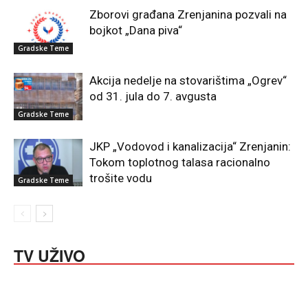
Zborovi građana Zrenjanina pozvali na
bojkot „Dana piva“
Gradske Teme
Akcija nedelje na stovarištima „Ogrev“
od 31. jula do 7. avgusta
Gradske Teme
JKP „Vodovod i kanalizacija“ Zrenjanin:
Tokom toplotnog talasa racionalno
trošite vodu
Gradske Teme
TV UŽIVO