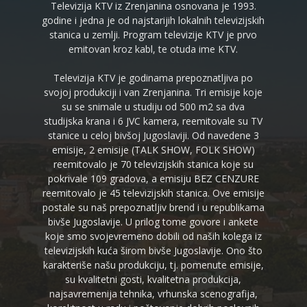
Televizija KTV iz Zrenjanina osnovana je 1993.
godine i jedna je od najstarijih lokalnih televizijskih
stanica u zemlji. Program televizije KTV je prvo
emitovan kroz kabl, te otuda ime KTV.
Televizija KTV je godinama prepoznatljiva po
svojoj produkciji i van Zrenjanina. Tri emisije koje
su se snimale u studiju od 500 m2 sa dva
studijska krana i 6 JVC kamera, reemitovale su TV
stanice u celoj bivšoj Jugoslaviji. Od navedene 3
emisije, 2 emisije (TALK SHOW, FOLK SHOW)
reemitovalo je 70 televizijskih stanica koje su
pokrivale 109 gradova, a emisiju BEZ CENZURE
reemitovalo je 45 televizijskih stanica. Ove emisije
postale su naš prepoznatljiv brend i u republikama
bivše Jugoslavije. U prilog tome govore i ankete
koje smo svojevremeno dobili od naših kolega iz
televizijskih kuća širom bivše Jugoslavije. Ono što
karakteriše našu produkciju, tj. pomenute emisije,
su kvalitetni gosti, kvalitetna produkcija,
najsavremenija tehnika, vrhunska scenografija,