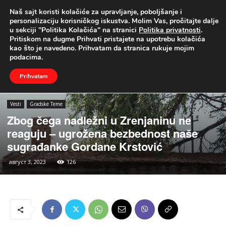
Naš sajt koristi kolačiće za upravljanje, poboljšanje i
UŽIVO
personalizaciju korisničkog iskustva. Molim Vas, pročitajte dalje
u sekciji "Politika Kolačića" na stranici
Politika privatnosti
.
Naslovna
Vesti
Gradske Teme
Pritiskom na dugme Prihvati pristajete na upotrebu kolačića
kao što je navedeno. Prihvatam da stranica rukuje mojim
podacima.
Prihvatam
Vesti
Gradske Teme
Zbog čega nadležni u Zrenjaninu ne
reaguju – ugrožena bezbednost naše
sugrađanke Gordane Krstović
август 3, 2023
126