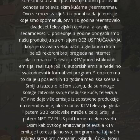
korektnost u radu i poštovanje dobrih poslovnih
odnosa sa televizijskim kućama (reemiterima).
Ovo se moze zaključiti iz podatka da je emisije
koje smo spomenuli, prvih 10 godina reemitovalo
dvadeset televizijskih centara, a kasnije
sedamdeset. U poslednje 3 godine obogatili smo
našu produkciju sa emisijom BEZ USTRUČAVANJA
koja je izazvala veliku pažnju gledaoca i koja
beleži rekordni broj pregleda na internet
platformama. Televizija KTV pored istaknutih
emisija, realizuje još 10 autorskih emisija nedeljno
i svakodnevni informativni program. S obzirom na
to da je u poslednjih 10 godina medijska scena u
Srbiji u izuzetno lošem stanju, da su mnoge
kolege zatvorile svoje medijske kuće, televizija
KTV ne daje više emisije iz sopstvene produkcije
na reemitovanje, ali se danas KTV televizija gleda
putem SBB kablovske mreže u celoj Srbiji, a
putem NET TV PLUS platforme u celom svetu.
Osim kablovskog emitovanja televizija KTV
emituje i terestrijalno svoj program i na taj način
pokriva signalom Zrenjanin, Kikindu, Čoku, Novu