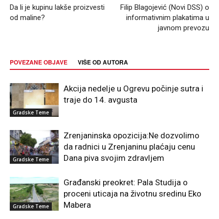
Da li je kupinu lakše proizvesti
Filip Blagojević (Novi DSS) o
od maline?
informativnim plakatima u
javnom prevozu
POVEZANE OBJAVE
VIŠE OD AUTORA
Akcija nedelje u Ogrevu počinje sutra i
traje do 14. avgusta
Gradske Teme
Zrenjaninska opozicija:Ne dozvolimo
da radnici u Zrenjaninu plaćaju cenu
Dana piva svojim zdravljem
Gradske Teme
Građanski preokret: Pala Studija o
proceni uticaja na životnu sredinu Eko
Mabera
Gradske Teme