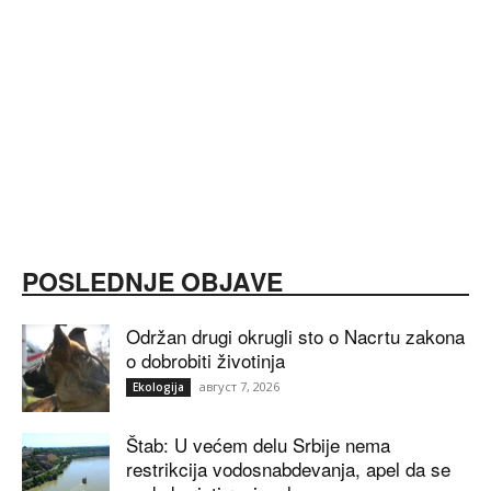
POSLEDNJE OBJAVE
Održan drugi okrugli sto o Nacrtu zakona
o dobrobiti životinja
август 7, 2026
Ekologija
Štab: U većem delu Srbije nema
restrikcija vodosnabdevanja, apel da se