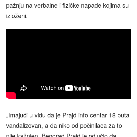
pažnju na verbalne i fizičke napade kojima su
izloženi.
„Imajući u vidu da je Prajd info centar 18 puta
vandalizovan, a da niko od počinilaca za to
nije kažnjen, Beograd Prajd je odlučio da