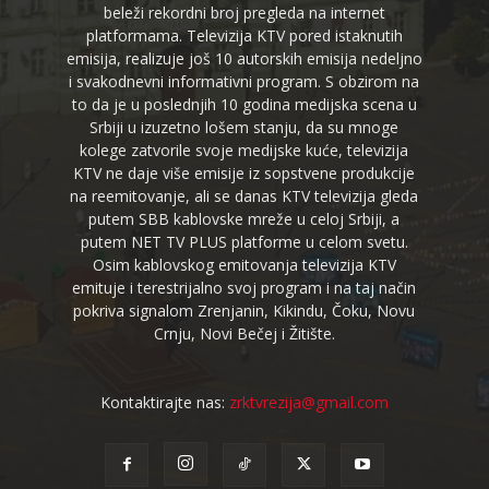
beleži rekordni broj pregleda na internet
platformama. Televizija KTV pored istaknutih
emisija, realizuje još 10 autorskih emisija nedeljno
i svakodnevni informativni program. S obzirom na
to da je u poslednjih 10 godina medijska scena u
Srbiji u izuzetno lošem stanju, da su mnoge
kolege zatvorile svoje medijske kuće, televizija
KTV ne daje više emisije iz sopstvene produkcije
na reemitovanje, ali se danas KTV televizija gleda
putem SBB kablovske mreže u celoj Srbiji, a
putem NET TV PLUS platforme u celom svetu.
Osim kablovskog emitovanja televizija KTV
emituje i terestrijalno svoj program i na taj način
pokriva signalom Zrenjanin, Kikindu, Čoku, Novu
Crnju, Novi Bečej i Žitište.
Kontaktirajte nas:
zrktvrezija@gmail.com