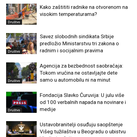
Kako zaštititi radnike na otvorenom na
visokim temperaturama?
Društvo
Savez slobodnih sindikata Srbije
predložio Ministarstvu tri zakona o
radnim i socijalnim pravima
Društvo
Agencija za bezbednost saobraćaja:
Tokom vrućina ne ostavljajte dete
samo u automobilu ni na minut
Društvo
Fondacija Slavko Ćuruvija: U julu više
od 100 verbalnih napada na novinare i
medije
Društvo
Ustavobranitelji osuđuju saopštenje
Višeg tužilaštva u Beogradu o ubistvu