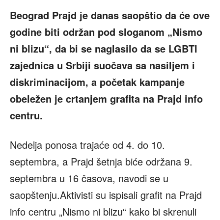
Beograd Prajd je danas saopštio da će ove
godine biti održan pod sloganom „Nismo
ni blizu“, da bi se naglasilo da se LGBTI
zajednica u Srbiji suočava sa nasiljem i
diskriminacijom, a početak kampanje
obeležen je crtanjem grafita na Prajd info
centru.
Nedelja ponosa trajaće od 4. do 10.
septembra, a Prajd šetnja biće održana 9.
septembra u 16 časova, navodi se u
saopštenju.Aktivisti su ispisali grafit na Prajd
info centru „Nismo ni blizu“ kako bi skrenuli