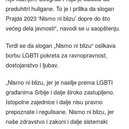
preduhitri huligane. To je i prilika da slogan
Prajda 2023 ‘Nismo ni blizu’ dopre do što
većeg dela javnosti“, navodi se u saopštenju.
Tvrdi se da slogan „Nismo ni blizu“ oslikava
borbu LGBTI pokreta za ravnopravnost,
dostojanstvo i ljubav.
„Nismo ni blizu, jer je nasilje prema LGBTI
građanima Srbije i dalje široko zastupljeno.
Istopolne zajednice i dalje nisu pravno
prepoznate i regulisane. Nismo ni blizu, jer
naše zdravstvo i zakoni i dalje sistemski