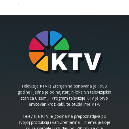
Televizija KTV iz Zrenjanina osnovana je 1993.
godine i jedna je od najstarijih lokalnih televizijskih
stanica u zemlji. Program televizije KTV je prvo
emitovan kroz kabl, te otuda ime KTV.
Televizija KTV je godinama prepoznatljiva po
svojoj produkciji i van Zrenjanina. Tri emisije koje
su se snimale u studiju od 500 m2 sa dva