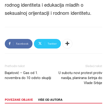
rodnog identiteta i edukacija mladih o
seksualnoj orijentaciji i rodnom identitetu.
Facebook
Twitter
Prethodni tekst
Sledeći tekst
Bajatović – Gas od 1.
U subotu novi protest protiv
novembra do 10 odsto skuplji
nasilja, planirana šetnja do
Vlade Srbije
POVEZANE OBJAVE
VIŠE OD AUTORA