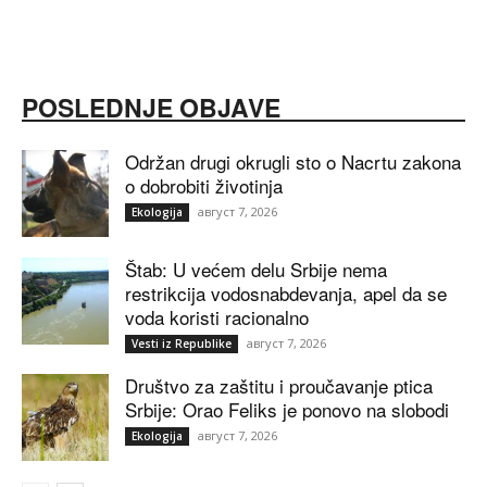
POSLEDNJE OBJAVE
Održan drugi okrugli sto o Nacrtu zakona
o dobrobiti životinja
август 7, 2026
Ekologija
Štab: U većem delu Srbije nema
restrikcija vodosnabdevanja, apel da se
voda koristi racionalno
август 7, 2026
Vesti iz Republike
Društvo za zaštitu i proučavanje ptica
Srbije: Orao Feliks je ponovo na slobodi
август 7, 2026
Ekologija