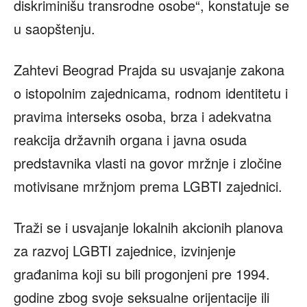
diskriminišu transrodne osobe“, konstatuje se
u saopštenju.
Zahtevi Beograd Prajda su usvajanje zakona
o istopolnim zajednicama, rodnom identitetu i
pravima interseks osoba, brza i adekvatna
reakcija državnih organa i javna osuda
predstavnika vlasti na govor mržnje i zločine
motivisane mržnjom prema LGBTI zajednici.
Traži se i usvajanje lokalnih akcionih planova
za razvoj LGBTI zajednice, izvinjenje
građanima koji su bili progonjeni pre 1994.
godine zbog svoje seksualne orijentacije ili