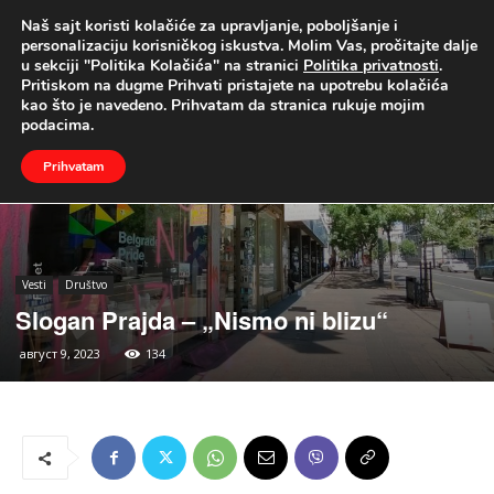
Naš sajt koristi kolačiće za upravljanje, poboljšanje i
UŽIVO
personalizaciju korisničkog iskustva. Molim Vas, pročitajte dalje
u sekciji "Politika Kolačića" na stranici
Politika privatnosti
.
Naslovna
Vesti
Društvo
Pritiskom na dugme Prihvati pristajete na upotrebu kolačića
kao što je navedeno. Prihvatam da stranica rukuje mojim
podacima.
Prihvatam
Vesti
Društvo
Slogan Prajda – „Nismo ni blizu“
август 9, 2023
134