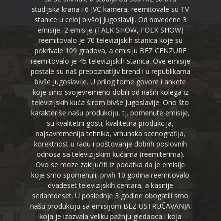
studijska krana i 6 JVC kamera, reemitovale su TV
stanice u celoj bivšoj Jugoslaviji. Od navedene 3
emisije, 2 emisije (TALK SHOW, FOLK SHOW)
reemitovalo je 70 televizijskih stanica koje su
pokrivale 109 gradova, a emisiju BEZ CENZURE
reemitovalo je 45 televizijskih stanica. Ove emisije
postale su naš prepoznatljiv brend i u republikama
bivše Jugoslavije. U prilog tome govore i ankete
koje smo svojevremeno dobili od naših kolega iz
televizijskih kuća širom bivše Jugoslavije. Ono što
karakteriše našu produkciju, tj. pomenute emisije,
su kvalitetni gosti, kvalitetna produkcija,
najsavremenija tehnika, vrhunska scenografija,
korektnost u radu i poštovanje dobrih poslovnih
odnosa sa televizijskim kućama (reemiterima).
Ovo se moze zaključiti iz podatka da je emisije
koje smo spomenuli, prvih 10 godina reemitovalo
dvadeset televizijskih centara, a kasnije
sedamdeset. U poslednje 3 godine obogatili smo
našu produkciju sa emisijom BEZ USTRUČAVANJA
koja je izazvala veliku pažnju gledaoca i koja