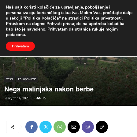
Naš sajt koristi kolačiće za upravljanje, poboljšanje i
UŽIVO
personalizaciju korisničkog iskustva. Molim Vas, pročitajte dalje
u sekciji "Politika Kolačića" na stranici
Politika privatnosti
.
Naslovna
Vesti
Poljoprivreda
Pritiskom na dugme Prihvati pristajete na upotrebu kolačića
kao što je navedeno. Prihvatam da stranica rukuje mojim
podacima.
Prihvatam
Vesti
Poljoprivreda
Nega malinjaka nakon berbe
август 14, 2023
75