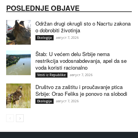
POSLEDNJE OBJAVE
Održan drugi okrugli sto o Nacrtu zakona
o dobrobiti životinja
август 7, 2026
Ekologija
Štab: U većem delu Srbije nema
restrikcija vodosnabdevanja, apel da se
voda koristi racionalno
август 7, 2026
Vesti iz Republike
Društvo za zaštitu i proučavanje ptica
Srbije: Orao Feliks je ponovo na slobodi
август 7, 2026
Ekologija