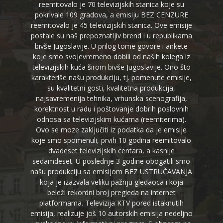
reemitovalo je 70 televizijskih stanica koje su
pokrivale 109 gradova, a emisiju BEZ CENZURE
reemitovalo je 45 televizijskih stanica. Ove emisije
postale su naš prepoznatljiv brend i u republikama
bivše Jugoslavije. U prilog tome govore i ankete
koje smo svojevremeno dobili od naših kolega iz
televizijskih kuća širom bivše Jugoslavije. Ono što
karakteriše našu produkciju, tj. pomenute emisije,
su kvalitetni gosti, kvalitetna produkcija,
najsavremenija tehnika, vrhunska scenografija,
korektnost u radu i poštovanje dobrih poslovnih
odnosa sa televizijskim kućama (reemiterima).
Ovo se moze zaključiti iz podatka da je emisije
koje smo spomenuli, prvih 10 godina reemitovalo
dvadeset televizijskih centara, a kasnije
sedamdeset. U poslednje 3 godine obogatili smo
našu produkciju sa emisijom BEZ USTRUČAVANJA
koja je izazvala veliku pažnju gledaoca i koja
beleži rekordni broj pregleda na internet
platformama. Televizija KTV pored istaknutih
emisija, realizuje još 10 autorskih emisija nedeljno