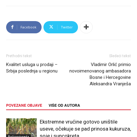
Facebook
Twitter
Prethodni tekst
Sledeći tekst
Kvalitet usluga u prodaji –
Vladimir Orlić primio
Srbija poslednja u regionu
novoimenovanog ambasadora
Bosne i Hercegovine
Aleksandra Vranješa
POVEZANE OBJAVE
VIŠE OD AUTORA
Ekstremne vrućine gotovo uništile
useve, očekuje se pad prinosa kukuruza,
soje i suncokreta
Poljoprivreda