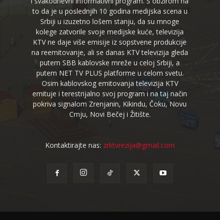
i svakodnevni informativni program. S obzirom na
to da je u poslednjih 10 godina medijska scena u
Srbiji u izuzetno lošem stanju, da su mnoge
kolege zatvorile svoje medijske kuće, televizija
KTV ne daje više emisije iz sopstvene produkcije
na reemitovanje, ali se danas KTV televizija gleda
putem SBB kablovske mreže u celoj Srbiji, a
putem NET TV PLUS platforme u celom svetu.
Osim kablovskog emitovanja televizija KTV
emituje i terestrijalno svoj program i na taj način
pokriva signalom Zrenjanin, Kikindu, Čoku, Novu
Crnju, Novi Bečej i Žitište.
Kontaktirajte nas:
zrktvrezija@gmail.com