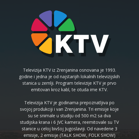
Televizija KTV iz Zrenjanina osnovana je 1993.
godine i jedna je od najstarijih lokalnih televizijskih
stanica u zemlji. Program televizije KTV je prvo
emitovan kroz kabl, te otuda ime KTV.
Televizija KTV je godinama prepoznatljiva po
svojoj produkciji i van Zrenjanina. Tri emisije koje
su se snimale u studiju od 500 m2 sa dva
studijska krana i 6 JVC kamera, reemitovale su TV
stanice u celoj bivšoj Jugoslaviji. Od navedene 3
emisije, 2 emisije (TALK SHOW, FOLK SHOW)