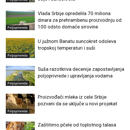
Vlada Srbije opredelila 70 miliona
dinara za prehrambenu proizvodnju od
100 odsto domaće sirovine
Poljoprivreda
U južnom Banatu suncokret odoleva
tropskoj temperaturi i suši
Poljoprivreda
Suša razotkriva decenije zapostavljanja
poljoprivrede i upravljanja vodama
Poljoprivreda
Proizvođači mleka iz cele Srbije
pozvani da se uključe u novi projekat
Poljoprivreda
Zaštitimo pčele od toplotnog talasa