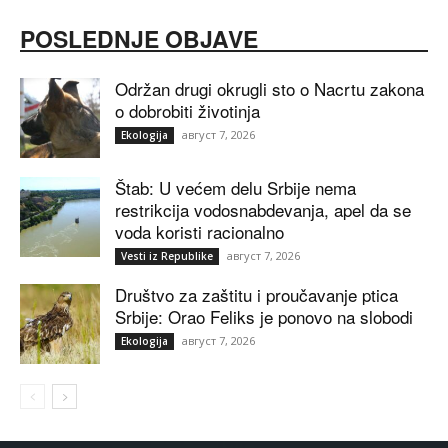
POSLEDNJE OBJAVE
Održan drugi okrugli sto o Nacrtu zakona
o dobrobiti životinja
август 7, 2026
Ekologija
Štab: U većem delu Srbije nema
restrikcija vodosnabdevanja, apel da se
voda koristi racionalno
август 7, 2026
Vesti iz Republike
Društvo za zaštitu i proučavanje ptica
Srbije: Orao Feliks je ponovo na slobodi
август 7, 2026
Ekologija