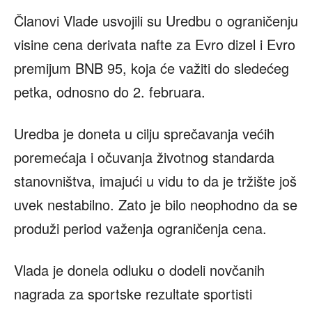
Članovi Vlade usvojili su Uredbu o ograničenju
visine cena derivata nafte za Evro dizel i Evro
premijum BNB 95, koja će važiti do sledećeg
petka, odnosno do 2. februara.
Uredba je doneta u cilju sprečavanja većih
poremećaja i očuvanja životnog standarda
stanovništva, imajući u vidu to da je tržište još
uvek nestabilno. Zato je bilo neophodno da se
produži period važenja ograničenja cena.
Vlada je donela odluku o dodeli novčanih
nagrada za sportske rezultate sportisti