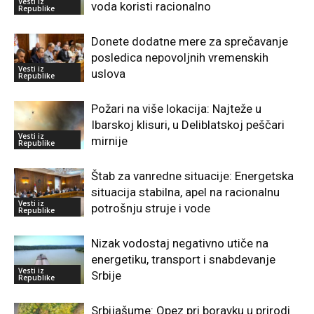
Vesti iz
voda koristi racionalno
Republike
Donete dodatne mere za sprečavanje
posledica nepovoljnih vremenskih
Vesti iz
uslova
Republike
Požari na više lokacija: Najteže u
Ibarskoj klisuri, u Deliblatskoj peščari
Vesti iz
mirnije
Republike
Štab za vanredne situacije: Energetska
situacija stabilna, apel na racionalnu
Vesti iz
potrošnju struje i vode
Republike
Nizak vodostaj negativno utiče na
energetiku, transport i snabdevanje
Vesti iz
Srbije
Republike
Srbijašume: Opez pri boravku u prirodi