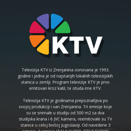
Televizija KTV iz Zrenjanina osnovana je 1993.
godine i jedna je od najstarijih lokalnih televizijskih
stanica u zemlji. Program televizije KTV je prvo
emitovan kroz kabl, te otuda ime KTV.
Televizija KTV je godinama prepoznatljiva po
svojoj produkciji i van Zrenjanina. Tri emisije koje
su se snimale u studiju od 500 m2 sa dva
studijska krana i 6 JVC kamera, reemitovale su TV
stanice u celoj bivšoj Jugoslaviji. Od navedene 3