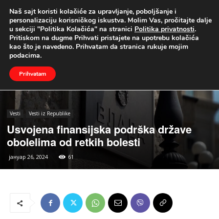
Naš sajt koristi kolačiće za upravljanje, poboljšanje i
UŽIVO
personalizaciju korisničkog iskustva. Molim Vas, pročitajte dalje
u sekciji "Politika Kolačića" na stranici
Politika privatnosti
.
Naslovna
Vesti
Vesti iz Republike
Pritiskom na dugme Prihvati pristajete na upotrebu kolačića
kao što je navedeno. Prihvatam da stranica rukuje mojim
podacima.
Prihvatam
Vesti
Vesti iz Republike
Usvojena finansijska podrška države
obolelima od retkih bolesti
јануар 26, 2024
61