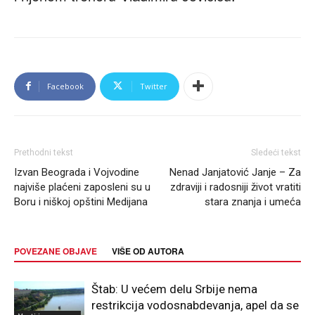
Facebook
Twitter
Prethodni tekst
Sledeći tekst
Izvan Beograda i Vojvodine
Nenad Janjatović Janje – Za
najviše plaćeni zaposleni su u
zdraviji i radosniji život vratiti
Boru i niškoj opštini Medijana
stara znanja i umeća
POVEZANE OBJAVE
VIŠE OD AUTORA
Štab: U većem delu Srbije nema
restrikcija vodosnabdevanja, apel da se