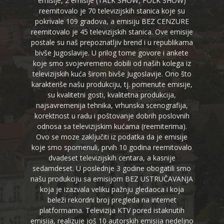
emisije, 2 emisije (TALK SHOW, FOLK SHOW)
reemitovalo je 70 televizijskih stanica koje su
pokrivale 109 gradova, a emisiju BEZ CENZURE
reemitovalo je 45 televizijskih stanica. Ove emisije
postale su naš prepoznatljiv brend i u republikama
bivše Jugoslavije. U prilog tome govore i ankete
koje smo svojevremeno dobili od naših kolega iz
televizijskih kuća širom bivše Jugoslavije. Ono što
karakteriše našu produkciju, tj. pomenute emisije,
su kvalitetni gosti, kvalitetna produkcija,
najsavremenija tehnika, vrhunska scenografija,
korektnost u radu i poštovanje dobrih poslovnih
odnosa sa televizijskim kućama (reemiterima).
Ovo se moze zaključiti iz podatka da je emisije
koje smo spomenuli, prvih 10 godina reemitovalo
dvadeset televizijskih centara, a kasnije
sedamdeset. U poslednje 3 godine obogatili smo
našu produkciju sa emisijom BEZ USTRUČAVANJA
koja je izazvala veliku pažnju gledaoca i koja
beleži rekordni broj pregleda na internet
platformama. Televizija KTV pored istaknutih
emisija, realizuje još 10 autorskih emisija nedeljno