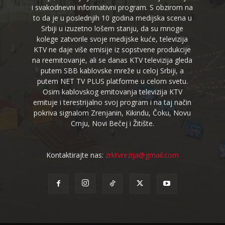
i svakodnevni informativni program. S obzirom na
to da je u poslednjih 10 godina medijska scena u
Srbiji u izuzetno lošem stanju, da su mnoge
kolege zatvorile svoje medijske kuće, televizija
KTV ne daje više emisije iz sopstvene produkcije
na reemitovanje, ali se danas KTV televizija gleda
putem SBB kablovske mreže u celoj Srbiji, a
putem NET TV PLUS platforme u celom svetu.
Osim kablovskog emitovanja televizija KTV
emituje i terestrijalno svoj program i na taj način
pokriva signalom Zrenjanin, Kikindu, Čoku, Novu
Crnju, Novi Bečej i Žitište.
Kontaktirajte nas:
zrktvrezija@gmail.com