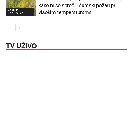
kako bi se sprečili šumski požari pri
Vesti iz
visokim temperaturama
Republike
TV UŽIVO