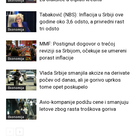
Ekonomija
Tabaković (NBS): Inflacija u Srbiji ove
godine oko 3,6 odsto, a privredni rast
tri odsto
Ekonomija
MMF: Postignut dogovor o trećoj
reviziji sa Srbijom, očekuje se umereni
porast inflacije
Ekonomija
Vlada Srbije smanjila akcize na derivate
počev od danas, ali je gorivo uprkos
tome opet poskupelo
Ekonomija
Avio-kompanije podižu cene i smanjuju
letove zbog rasta troškova goriva
Ekonomija