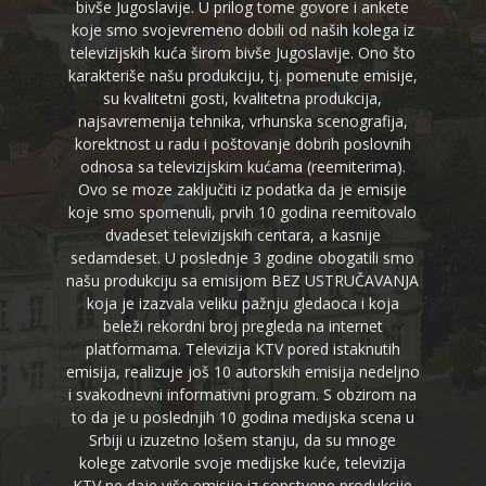
bivše Jugoslavije. U prilog tome govore i ankete
koje smo svojevremeno dobili od naših kolega iz
televizijskih kuća širom bivše Jugoslavije. Ono što
karakteriše našu produkciju, tj. pomenute emisije,
su kvalitetni gosti, kvalitetna produkcija,
najsavremenija tehnika, vrhunska scenografija,
korektnost u radu i poštovanje dobrih poslovnih
odnosa sa televizijskim kućama (reemiterima).
Ovo se moze zaključiti iz podatka da je emisije
koje smo spomenuli, prvih 10 godina reemitovalo
dvadeset televizijskih centara, a kasnije
sedamdeset. U poslednje 3 godine obogatili smo
našu produkciju sa emisijom BEZ USTRUČAVANJA
koja je izazvala veliku pažnju gledaoca i koja
beleži rekordni broj pregleda na internet
platformama. Televizija KTV pored istaknutih
emisija, realizuje još 10 autorskih emisija nedeljno
i svakodnevni informativni program. S obzirom na
to da je u poslednjih 10 godina medijska scena u
Srbiji u izuzetno lošem stanju, da su mnoge
kolege zatvorile svoje medijske kuće, televizija
KTV ne daje više emisije iz sopstvene produkcije