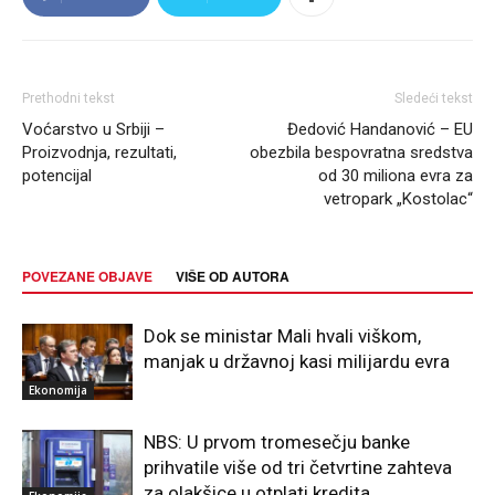
Prethodni tekst
Sledeći tekst
Voćarstvo u Srbiji –
Đedović Handanović – EU
Proizvodnja, rezultati,
obezbila bespovratna sredstva
potencijal
od 30 miliona evra za
vetropark „Kostolac“
POVEZANE OBJAVE
VIŠE OD AUTORA
Dok se ministar Mali hvali viškom,
manjak u državnoj kasi milijardu evra
Ekonomija
NBS: U prvom tromesečju banke
prihvatile više od tri četvrtine zahteva
za olakšice u otplati kredita