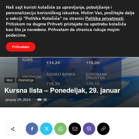
Naš sajt koristi kolačiće za upravljanje, poboljšanje i
UŽIVO
personalizaciju korisničkog iskustva. Molim Vas, pročitajte dalje
u sekciji "Politika Kolačića" na stranici
Politika privatnosti
.
Naslovna
Vesti
Ekonomija
Pritiskom na dugme Prihvati pristajete na upotrebu kolačića
kao što je navedeno. Prihvatam da stranica rukuje mojim
podacima.
Prihvatam
Vesti
Ekonomija
Kursna lista – Ponedeljak, 29. januar
јануар 29, 2024
58