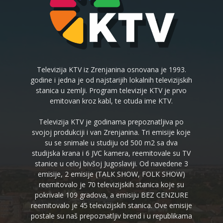
Televizija KTV iz Zrenjanina osnovana je 1993.
godine i jedna je od najstarijih lokalnih televizijskih
stanica u zemlji. Program televizije KTV je prvo
emitovan kroz kabl, te otuda ime KTV.
Televizija KTV je godinama prepoznatljiva po
svojoj produkciji i van Zrenjanina. Tri emisije koje
su se snimale u studiju od 500 m2 sa dva
studijska krana i 6 JVC kamera, reemitovale su TV
stanice u celoj bivšoj Jugoslaviji. Od navedene 3
emisije, 2 emisije (TALK SHOW, FOLK SHOW)
reemitovalo je 70 televizijskih stanica koje su
pokrivale 109 gradova, a emisiju BEZ CENZURE
reemitovalo je 45 televizijskih stanica. Ove emisije
postale su naš prepoznatljiv brend i u republikama