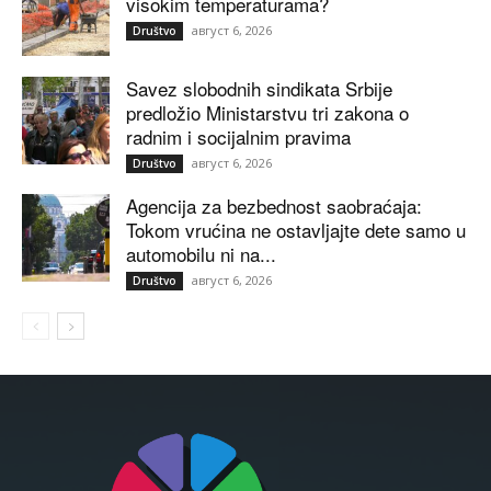
visokim temperaturama?
август 6, 2026
Društvo
Savez slobodnih sindikata Srbije
predložio Ministarstvu tri zakona o
radnim i socijalnim pravima
август 6, 2026
Društvo
Agencija za bezbednost saobraćaja:
Tokom vrućina ne ostavljajte dete samo u
automobilu ni na...
август 6, 2026
Društvo