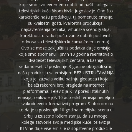
koje smo svojevremeno dobili od naših kolega iz
televizijskih kuća širom bivše Jugoslavije. Ono što
karakteriše našu produkciju, tj. pomenute emisije,
su kvalitetni gosti, kvalitetna produkcija,
najsavremenija tehnika, vrhunska scenografija,
korektnost u radu i poštovanje dobrih poslovnih
odnosa sa televizijskim kućama (reemiterima).
Ovo se moze zaključiti iz podatka da je emisije
koje smo spomenuli, prvih 10 godina reemitovalo
dvadeset televizijskih centara, a kasnije
sedamdeset. U poslednje 3 godine obogatili smo
našu produkciju sa emisijom BEZ USTRUČAVANJA
koja je izazvala veliku pažnju gledaoca i koja
beleži rekordni broj pregleda na internet
platformama. Televizija KTV pored istaknutih
emisija, realizuje još 10 autorskih emisija nedeljno
i svakodnevni informativni program. S obzirom na
to da je u poslednjih 10 godina medijska scena u
Srbiji u izuzetno lošem stanju, da su mnoge
kolege zatvorile svoje medijske kuće, televizija
KTV ne daje više emisije iz sopstvene produkcije