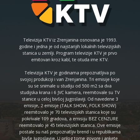
Televizija KTV iz Zrenjanina osnovana je 1993.
godine i jedna je od najstarijih lokalnih televizijskih
stanica u zemlji. Program televizije KTV je prvo
emitovan kroz kabl, te otuda ime KTV.
Televizija KTV je godinama prepoznatljiva po
svojoj produkciji i van Zrenjanina. Tri emisije koje
su se snimale u studiju od 500 m2 sa dva
studijska krana i 6 JVC kamera, reemitovale su TV
stanice u celoj bivšoj Jugoslaviji. Od navedene 3
emisije, 2 emisije (TALK SHOW, FOLK SHOW)
reemitovalo je 70 televizijskih stanica koje su
pokrivale 109 gradova, a emisiju BEZ CENZURE
reemitovalo je 45 televizijskih stanica. Ove emisije
postale su naš prepoznatljiv brend i u republikama
bivše Jugoslavije. U prilog tome govore i ankete