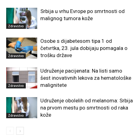
Srbija u vrhu Evrope po smrtnosti od
malignog tumora kože
Zdravstvo
Osobe s dijabetesom tipa 1 od
četvrtka, 23. jula dobijaju pomagala o
trošku države
Zdravstvo
Udruženje pacijenata: Na listi samo
šest inovativnih lekova za hematološke
malignitete
Zdravstvo
Udruženje obolelih od melanoma: Srbija
na prvom mestu po smrtnosti od raka
kože
Zdravstvo