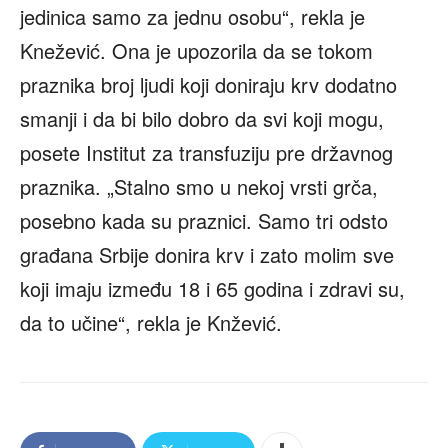
jedinica samo za jednu osobu“, rekla je
Knežević. Ona je upozorila da se tokom
praznika broj ljudi koji doniraju krv dodatno
smanji i da bi bilo dobro da svi koji mogu,
posete Institut za transfuziju pre državnog
praznika. „Stalno smo u nekoj vrsti grča,
posebno kada su praznici. Samo tri odsto
građana Srbije donira krv i zato molim sve
koji imaju između 18 i 65 godina i zdravi su,
da to učine“, rekla je Knžević.