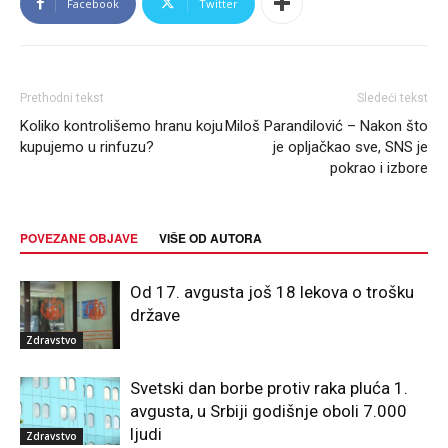
Facebook
Twitter
Prethodni tekst
Sledeći tekst
Koliko kontrolišemo hranu koju
Miloš Parandilović – Nakon što
kupujemo u rinfuzu?
je opljačkao sve, SNS je
pokrao i izbore
POVEZANE OBJAVE
VIŠE OD AUTORA
Od 17. avgusta još 18 lekova o trošku
države
Zdravstvo
Svetski dan borbe protiv raka pluća 1.
avgusta, u Srbiji godišnje oboli 7.000
ljudi
Zdravstvo