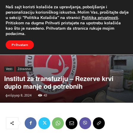
Naš sajt koristi kolačiće za upravljanje, poboljšanje i
UŽIVO
personalizaciju korisničkog iskustva. Molim Vas, pročitajte dalje
u sekciji "Politika Kolačića" na stranici
Politika privatnosti
.
Naslovna
Vesti
Zdravstvo
Pritiskom na dugme Prihvati pristajete na upotrebu kolačića
kao što je navedeno. Prihvatam da stranica rukuje mojim
podacima.
Prihvatam
Vesti
Zdravstvo
Institut za transfuziju – Rezerve krvi
duplo manje od potrebnih
фебруар 8, 2024
43