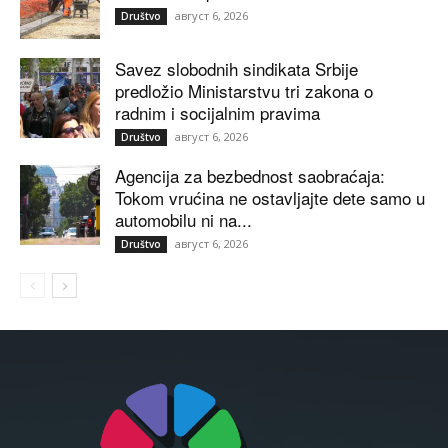
август 6, 2026
Društvo
Savez slobodnih sindikata Srbije
predložio Ministarstvu tri zakona o
radnim i socijalnim pravima
август 6, 2026
Društvo
Agencija za bezbednost saobraćaja:
Tokom vrućina ne ostavljajte dete samo u
automobilu ni na...
август 6, 2026
Društvo