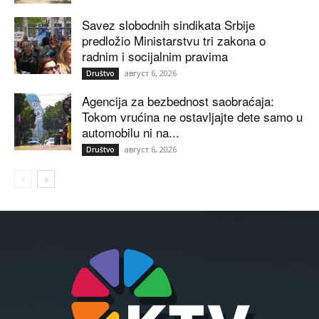
Savez slobodnih sindikata Srbije
predložio Ministarstvu tri zakona o
radnim i socijalnim pravima
август 6, 2026
Društvo
Agencija za bezbednost saobraćaja:
Tokom vrućina ne ostavljajte dete samo u
automobilu ni na...
август 6, 2026
Društvo