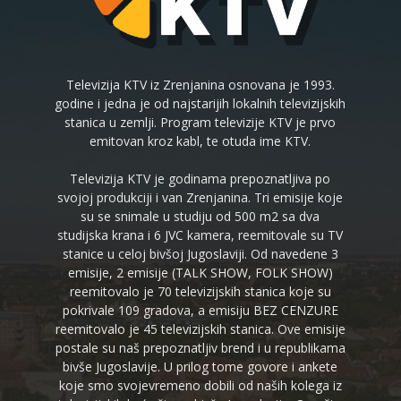
Televizija KTV iz Zrenjanina osnovana je 1993.
godine i jedna je od najstarijih lokalnih televizijskih
stanica u zemlji. Program televizije KTV je prvo
emitovan kroz kabl, te otuda ime KTV.
Televizija KTV je godinama prepoznatljiva po
svojoj produkciji i van Zrenjanina. Tri emisije koje
su se snimale u studiju od 500 m2 sa dva
studijska krana i 6 JVC kamera, reemitovale su TV
stanice u celoj bivšoj Jugoslaviji. Od navedene 3
emisije, 2 emisije (TALK SHOW, FOLK SHOW)
reemitovalo je 70 televizijskih stanica koje su
pokrivale 109 gradova, a emisiju BEZ CENZURE
reemitovalo je 45 televizijskih stanica. Ove emisije
postale su naš prepoznatljiv brend i u republikama
bivše Jugoslavije. U prilog tome govore i ankete
koje smo svojevremeno dobili od naših kolega iz