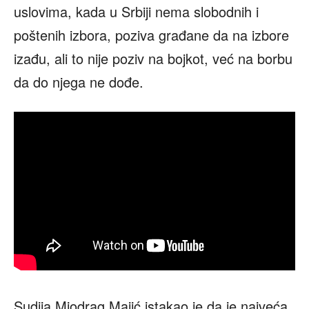
uslovima, kada u Srbiji nema slobodnih i
poštenih izbora, poziva građane da na izbore
izađu, ali to nije poziv na bojkot, već na borbu
da do njega ne dođe.
Sudija Miodrag Majić istakao je da je najveća