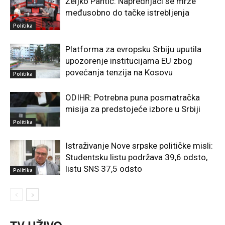
Željko Pantić: Naprednjaci se mrze
međusobno do tačke istrebljenja
Politika
Platforma za evropsku Srbiju uputila
upozorenje institucijama EU zbog
povećanja tenzija na Kosovu
Politika
ODIHR: Potrebna puna posmatračka
misija za predstojeće izbore u Srbiji
Politika
Istraživanje Nove srpske političke misli:
Studentsku listu podržava 39,6 odsto,
listu SNS 37,5 odsto
Politika