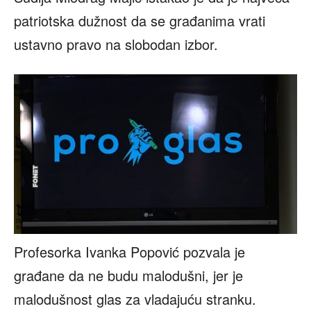
patriotska dužnost da se građanima vrati
ustavno pravo na slobodan izbor.
Profesorka Ivanka Popović pozvala je
građane da ne budu malodušni, jer je
malodušnost glas za vladajuću stranku.