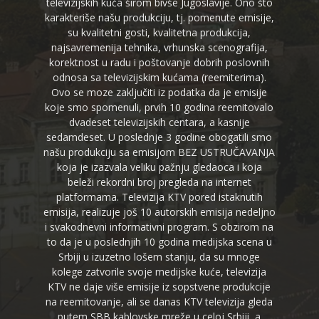
televizijskih kuća širom bivše Jugoslavije. Ono što
karakteriše našu produkciju, tj. pomenute emisije,
su kvalitetni gosti, kvalitetna produkcija,
najsavremenija tehnika, vrhunska scenografija,
korektnost u radu i poštovanje dobrih poslovnih
odnosa sa televizijskim kućama (reemiterima).
Ovo se moze zaključiti iz podatka da je emisije
koje smo spomenuli, prvih 10 godina reemitovalo
dvadeset televizijskih centara, a kasnije
sedamdeset. U poslednje 3 godine obogatili smo
našu produkciju sa emisijom BEZ USTRUČAVANJA
koja je izazvala veliku pažnju gledaoca i koja
beleži rekordni broj pregleda na internet
platformama. Televizija KTV pored istaknutih
emisija, realizuje još 10 autorskih emisija nedeljno
i svakodnevni informativni program. S obzirom na
to da je u poslednjih 10 godina medijska scena u
Srbiji u izuzetno lošem stanju, da su mnoge
kolege zatvorile svoje medijske kuće, televizija
KTV ne daje više emisije iz sopstvene produkcije
na reemitovanje, ali se danas KTV televizija gleda
putem SBB kablovske mreže u celoj Srbiji, a