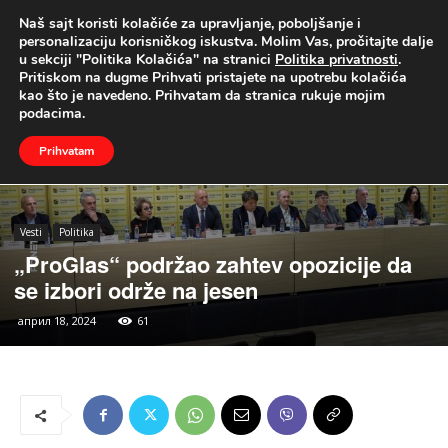
Naš sajt koristi kolačiće za upravljanje, poboljšanje i
UŽIVO
personalizaciju korisničkog iskustva. Molim Vas, pročitajte dalje
u sekciji "Politika Kolačića" na stranici
Politika privatnosti
.
Naslovna
Vesti
Politika
Pritiskom na dugme Prihvati pristajete na upotrebu kolačića
kao što je navedeno. Prihvatam da stranica rukuje mojim
podacima.
Prihvatam
Vesti
Politika
„ProGlas“ podržao zahtev opozicije da
se izbori održe na jesen
април 18, 2024
61