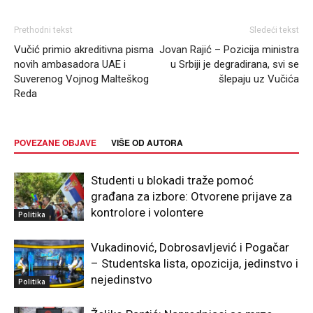
Prethodni tekst
Sledeći tekst
Vučić primio akreditivna pisma
Jovan Rajić – Pozicija ministra
novih ambasadora UAE i
u Srbiji je degradirana, svi se
Suverenog Vojnog Malteškog
šlepaju uz Vučića
Reda
POVEZANE OBJAVE
VIŠE OD AUTORA
Studenti u blokadi traže pomoć
građana za izbore: Otvorene prijave za
kontrolore i volontere
Politika
Vukadinović, Dobrosavljević i Pogačar
– Studentska lista, opozicija, jedinstvo i
nejedinstvo
Politika