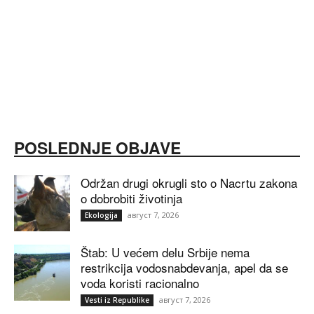
POSLEDNJE OBJAVE
Održan drugi okrugli sto o Nacrtu zakona
o dobrobiti životinja
август 7, 2026
Ekologija
Štab: U većem delu Srbije nema
restrikcija vodosnabdevanja, apel da se
voda koristi racionalno
август 7, 2026
Vesti iz Republike