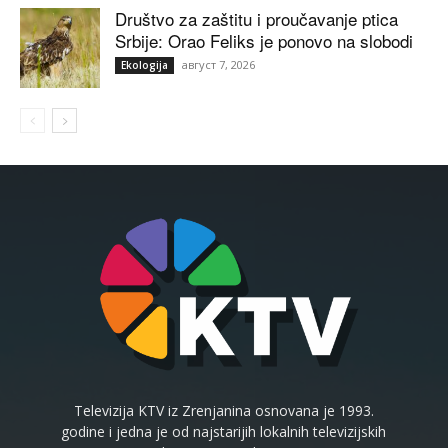
Društvo za zaštitu i proučavanje ptica
Srbije: Orao Feliks je ponovo na slobodi
август 7, 2026
Ekologija
Televizija KTV iz Zrenjanina osnovana je 1993.
godine i jedna je od najstarijih lokalnih televizijskih