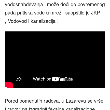
vodosnabdevanja i može doći do povremenog
pada pritiska vode u mreži, saopštilo je JKP
,,Vodovod i kanalizacija’’.
Pored pomenutih radova, u Lazarevu se vrše
i radovi na izgradnji fekalne kanalizacione