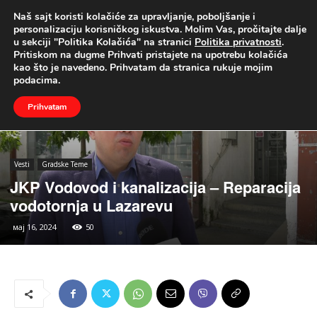
Naš sajt koristi kolačiće za upravljanje, poboljšanje i
UŽIVO
personalizaciju korisničkog iskustva. Molim Vas, pročitajte dalje
u sekciji "Politika Kolačića" na stranici
Politika privatnosti
.
Naslovna
Vesti
Gradske Teme
Pritiskom na dugme Prihvati pristajete na upotrebu kolačića
kao što je navedeno. Prihvatam da stranica rukuje mojim
podacima.
Prihvatam
Vesti
Gradske Teme
JKP Vodovod i kanalizacija – Reparacija
vodotornja u Lazarevu
мај 16, 2024
50