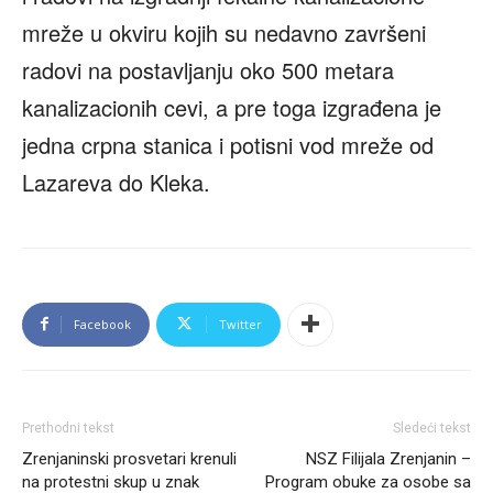
mreže u okviru kojih su nedavno završeni
radovi na postavljanju oko 500 metara
kanalizacionih cevi, a pre toga izgrađena je
jedna crpna stanica i potisni vod mreže od
Lazareva do Kleka.
Facebook
Twitter
Prethodni tekst
Sledeći tekst
Zrenjaninski prosvetari krenuli
NSZ Filijala Zrenjanin –
na protestni skup u znak
Program obuke za osobe sa