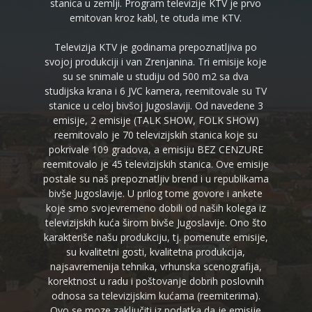
stanica u zemlji. Program televizije KTV je prvo
emitovan kroz kabl, te otuda ime KTV.
Televizija KTV je godinama prepoznatljiva po
svojoj produkciji i van Zrenjanina. Tri emisije koje
su se snimale u studiju od 500 m2 sa dva
studijska krana i 6 JVC kamera, reemitovale su TV
stanice u celoj bivšoj Jugoslaviji. Od navedene 3
emisije, 2 emisije (TALK SHOW, FOLK SHOW)
reemitovalo je 70 televizijskih stanica koje su
pokrivale 109 gradova, a emisiju BEZ CENZURE
reemitovalo je 45 televizijskih stanica. Ove emisije
postale su naš prepoznatljiv brend i u republikama
bivše Jugoslavije. U prilog tome govore i ankete
koje smo svojevremeno dobili od naših kolega iz
televizijskih kuća širom bivše Jugoslavije. Ono što
karakteriše našu produkciju, tj. pomenute emisije,
su kvalitetni gosti, kvalitetna produkcija,
najsavremenija tehnika, vrhunska scenografija,
korektnost u radu i poštovanje dobrih poslovnih
odnosa sa televizijskim kućama (reemiterima).
Ovo se moze zaključiti iz podatka da je emisije