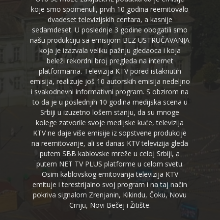
koje smo spomenuli, prvih 10 godina reemitovalo
dvadeset televizijskih centara, a kasnije
sedamdeset. U poslednje 3 godine obogatili smo
našu produkciju sa emisijom BEZ USTRUČAVANJA
koja je izazvala veliku pažnju gledaoca i koja
beleži rekordni broj pregleda na internet
platformama. Televizija KTV pored istaknutih
emisija, realizuje još 10 autorskih emisija nedeljno
i svakodnevni informativni program. S obzirom na
to da je u poslednjih 10 godina medijska scena u
Srbiji u izuzetno lošem stanju, da su mnoge
kolege zatvorile svoje medijske kuće, televizija
KTV ne daje više emisije iz sopstvene produkcije
na reemitovanje, ali se danas KTV televizija gleda
putem SBB kablovske mreže u celoj Srbiji, a
putem NET TV PLUS platforme u celom svetu.
Osim kablovskog emitovanja televizija KTV
emituje i terestrijalno svoj program i na taj način
pokriva signalom Zrenjanin, Kikindu, Čoku, Novu
Crnju, Novi Bečej i Žitište.