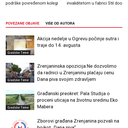
podrške povređenom kolegi
invaliditetom u fabrici Stil doo
POVEZANE OBJAVE
VIŠE OD AUTORA
Akcija nedelje u Ogrevu počinje sutra i
traje do 14. avgusta
Gradske Teme
Zrenjaninska opozicija:Ne dozvolimo
da radnici u Zrenjaninu plaćaju cenu
Dana piva svojim zdravljem
Gradske Teme
Građanski preokret: Pala Studija o
proceni uticaja na životnu sredinu Eko
Mabera
Gradske Teme
Zborovi građana Zrenjanina pozvali na
bojkot „Dana piva“