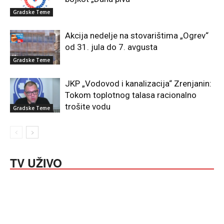
Gradske Teme
Akcija nedelje na stovarištima „Ogrev“
od 31. jula do 7. avgusta
Gradske Teme
JKP „Vodovod i kanalizacija“ Zrenjanin:
Tokom toplotnog talasa racionalno
trošite vodu
Gradske Teme
TV UŽIVO