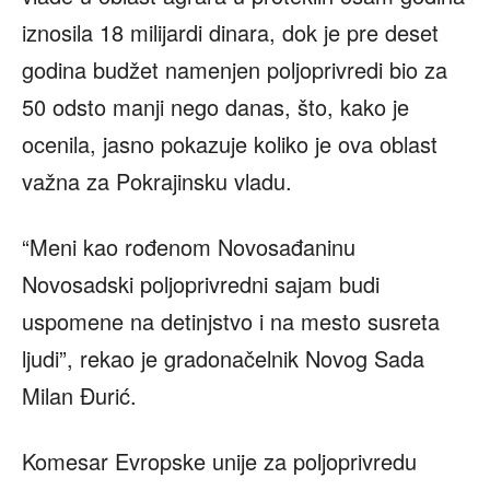
iznosila 18 milijardi dinara, dok je pre deset
godina budžet namenjen poljoprivredi bio za
50 odsto manji nego danas, što, kako je
ocenila, jasno pokazuje koliko je ova oblast
važna za Pokrajinsku vladu.
“Meni kao rođenom Novosađaninu
Novosadski poljoprivredni sajam budi
uspomene na detinjstvo i na mesto susreta
ljudi”, rekao je gradonačelnik Novog Sada
Milan Đurić.
Komesar Evropske unije za poljoprivredu