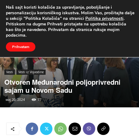
Naš sajt koristi kolačiće za upravljanje, poboljšanje i
UŽIVO
personalizaciju korisničkog iskustva. Molim Vas, pročitajte dalje
u sekciji "Politika Kolačića" na stranici
Politika privatnosti
.
Naslovna
Vesti
Vesti iz Vojvodine
Pritiskom na dugme Prihvati pristajete na upotrebu kolačića
kao što je navedeno. Prihvatam da stranica rukuje mojim
podacima.
Prihvatam
Vesti
Vesti iz Vojvodine
Otvoren Međunarodni poljoprivredni
sajam u Novom Sadu
мај 20, 2024
77