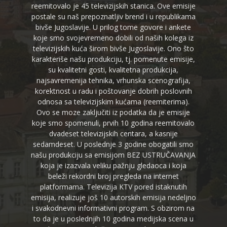
reemitovalo je 45 televizijskih stanica. Ove emisije
postale su naš prepoznatljiv brend i u republikama
bivše Jugoslavije. U prilog tome govore i ankete
koje smo svojevremeno dobili od naših kolega iz
televizijskih kuća širom bivše Jugoslavije. Ono što
karakteriše našu produkciju, tj. pomenute emisije,
su kvalitetni gosti, kvalitetna produkcija,
najsavremenija tehnika, vrhunska scenografija,
korektnost u radu i poštovanje dobrih poslovnih
odnosa sa televizijskim kućama (reemiterima).
Ovo se moze zaključiti iz podatka da je emisije
koje smo spomenuli, prvih 10 godina reemitovalo
dvadeset televizijskih centara, a kasnije
sedamdeset. U poslednje 3 godine obogatili smo
našu produkciju sa emisijom BEZ USTRUČAVANJA
koja je izazvala veliku pažnju gledaoca i koja
beleži rekordni broj pregleda na internet
platformama. Televizija KTV pored istaknutih
emisija, realizuje još 10 autorskih emisija nedeljno
i svakodnevni informativni program. S obzirom na
to da je u poslednjih 10 godina medijska scena u