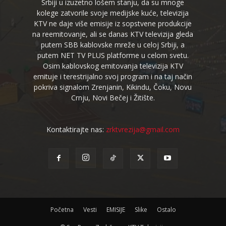
Srbiji u izuzetno lošem stanju, da su mnoge
kolege zatvorile svoje medijske kuće, televizija
KTV ne daje više emisije iz sopstvene produkcije
na reemitovanje, ali se danas KTV televizija gleda
putem SBB kablovske mreže u celoj Srbiji, a
putem NET TV PLUS platforme u celom svetu.
Osim kablovskog emitovanja televizija KTV
emituje i terestrijalno svoj program i na taj način
pokriva signalom Zrenjanin, Kikindu, Čoku, Novu
Crnju, Novi Bečej i Žitište.
Kontaktirajte nas:
zrktvrezija@gmail.com
Početna
Vesti
EMISIJE
Slike
Ostalo