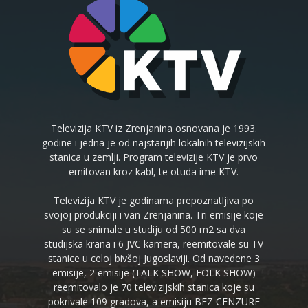
Televizija KTV iz Zrenjanina osnovana je 1993.
godine i jedna je od najstarijih lokalnih televizijskih
stanica u zemlji. Program televizije KTV je prvo
emitovan kroz kabl, te otuda ime KTV.
Televizija KTV je godinama prepoznatljiva po
svojoj produkciji i van Zrenjanina. Tri emisije koje
su se snimale u studiju od 500 m2 sa dva
studijska krana i 6 JVC kamera, reemitovale su TV
stanice u celoj bivšoj Jugoslaviji. Od navedene 3
emisije, 2 emisije (TALK SHOW, FOLK SHOW)
reemitovalo je 70 televizijskih stanica koje su
pokrivale 109 gradova, a emisiju BEZ CENZURE