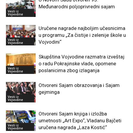
Međunarodni poljoprivredni sajam
Vesti iz
Vojvodine
Uručene nagrade najboljim učesnicima
u programu „Za čistije i zelenije škole u
Vesti iz
Vojvodini“
Vojvodine
Skupština Vojvodine razmatra izveštaj
o radu Pokrajinske vlade, opomene
Vesti iz
poslanicima zbog izlaganja
Vojvodine
Otvoreni Sajam obrazovanja i Sajam
gejminga
Vesti iz
Vojvodine
Otvoreni Sajam knjiga i izložba
umetnosti „Art Expo“, Vladanu Bajčeti
Vesti iz
uručena nagrada „Laza Kostić“
Vojvodine