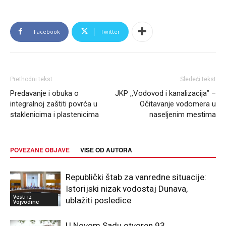
Facebook
Twitter
Prethodni tekst
Sledeći tekst
Predavanje i obuka o
JKP ,,Vodovod i kanalizacija’’ –
integralnoj zaštiti povrća u
Očitavanje vodomera u
staklenicima i plastenicima
naseljenim mestima
POVEZANE OBJAVE
VIŠE OD AUTORA
Republički štab za vanredne situacije:
Istorijski nizak vodostaj Dunava,
Vesti iz
ublažiti posledice
Vojvodine
U Novom Sadu otvoren 93.