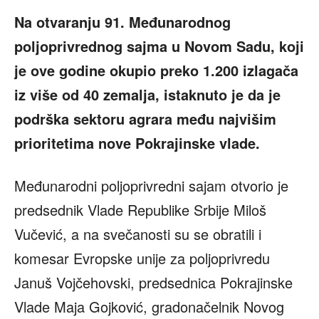
Na otvaranju 91. Međunarodnog
poljoprivrednog sajma u Novom Sadu, koji
je ove godine okupio preko 1.200 izlagača
iz više od 40 zemalja, istaknuto je da je
podrška sektoru agrara među najvišim
prioritetima nove Pokrajinske vlade.
Međunarodni poljoprivredni sajam otvorio je
predsednik Vlade Republike Srbije Miloš
Vučević, a na svečanosti su se obratili i
komesar Evropske unije za poljoprivredu
Januš Vojčehovski, predsednica Pokrajinske
Vlade Maja Gojković, gradonačelnik Novog