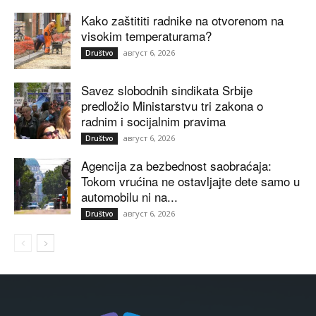
Kako zaštititi radnike na otvorenom na
visokim temperaturama?
август 6, 2026
Društvo
Savez slobodnih sindikata Srbije
predložio Ministarstvu tri zakona o
radnim i socijalnim pravima
август 6, 2026
Društvo
Agencija za bezbednost saobraćaja:
Tokom vrućina ne ostavljajte dete samo u
automobilu ni na...
август 6, 2026
Društvo