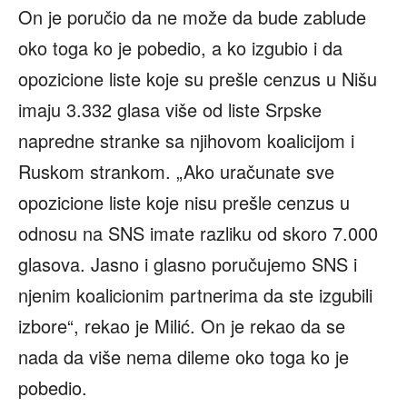
On je poručio da ne može da bude zablude
oko toga ko je pobedio, a ko izgubio i da
opozicione liste koje su prešle cenzus u Nišu
imaju 3.332 glasa više od liste Srpske
napredne stranke sa njihovom koalicijom i
Ruskom strankom. „Ako uračunate sve
opozicione liste koje nisu prešle cenzus u
odnosu na SNS imate razliku od skoro 7.000
glasova. Jasno i glasno poručujemo SNS i
njenim koalicionim partnerima da ste izgubili
izbore“, rekao je Milić. On je rekao da se
nada da više nema dileme oko toga ko je
pobedio.