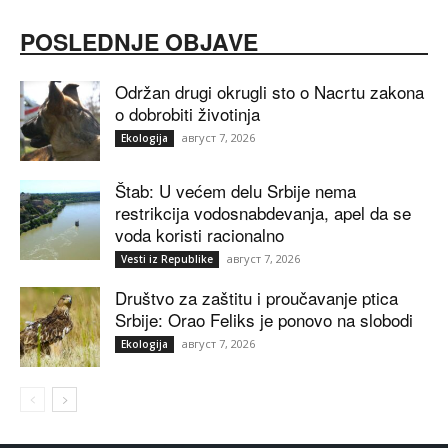
POSLEDNJE OBJAVE
Održan drugi okrugli sto o Nacrtu zakona
o dobrobiti životinja
август 7, 2026
Ekologija
Štab: U većem delu Srbije nema
restrikcija vodosnabdevanja, apel da se
voda koristi racionalno
август 7, 2026
Vesti iz Republike
Društvo za zaštitu i proučavanje ptica
Srbije: Orao Feliks je ponovo na slobodi
август 7, 2026
Ekologija