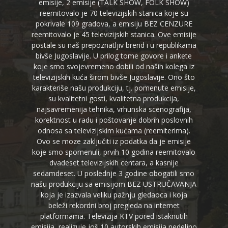
emisije, 2 emisije (TALK SHOW, FOLK SHOW)
reemitovalo je 70 televizijskih stanica koje su
pokrivale 109 gradova, a emisiju BEZ CENZURE
reemitovalo je 45 televizijskih stanica. Ove emisije
postale su naš prepoznatljiv brend i u republikama
bivše Jugoslavije. U prilog tome govore i ankete
koje smo svojevremeno dobili od naših kolega iz
televizijskih kuća širom bivše Jugoslavije. Ono što
karakteriše našu produkciju, tj. pomenute emisije,
su kvalitetni gosti, kvalitetna produkcija,
najsavremenija tehnika, vrhunska scenografija,
korektnost u radu i poštovanje dobrih poslovnih
odnosa sa televizijskim kućama (reemiterima).
Ovo se moze zaključiti iz podatka da je emisije
koje smo spomenuli, prvih 10 godina reemitovalo
dvadeset televizijskih centara, a kasnije
sedamdeset. U poslednje 3 godine obogatili smo
našu produkciju sa emisijom BEZ USTRUČAVANJA
koja je izazvala veliku pažnju gledaoca i koja
beleži rekordni broj pregleda na internet
platformama. Televizija KTV pored istaknutih
emisija, realizuje još 10 autorskih emisija nedeljno