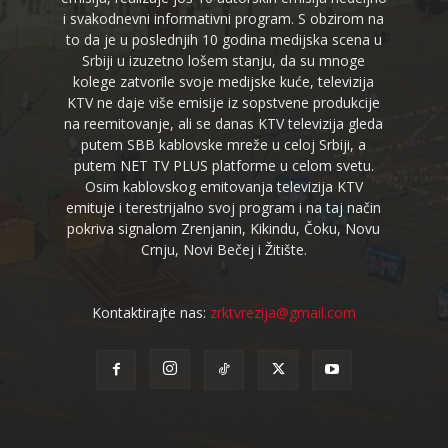
i svakodnevni informativni program. S obzirom na
to da je u poslednjih 10 godina medijska scena u
Srbiji u izuzetno lošem stanju, da su mnoge
kolege zatvorile svoje medijske kuće, televizija
KTV ne daje više emisije iz sopstvene produkcije
na reemitovanje, ali se danas KTV televizija gleda
putem SBB kablovske mreže u celoj Srbiji, a
putem NET TV PLUS platforme u celom svetu.
Osim kablovskog emitovanja televizija KTV
emituje i terestrijalno svoj program i na taj način
pokriva signalom Zrenjanin, Kikindu, Čoku, Novu
Crnju, Novi Bečej i Žitište.
Kontaktirajte nas:
zrktvrezija@gmail.com