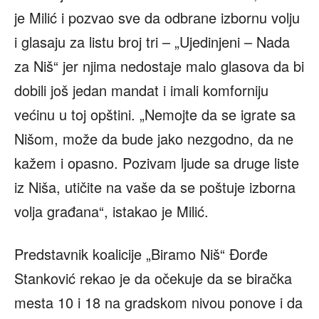
je Milić i pozvao sve da odbrane izbornu volju
i glasaju za listu broj tri – „Ujedinjeni – Nada
za Niš“ jer njima nedostaje malo glasova da bi
dobili još jedan mandat i imali komforniju
većinu u toj opštini. „Nemojte da se igrate sa
Nišom, može da bude jako nezgodno, da ne
kažem i opasno. Pozivam ljude sa druge liste
iz Niša, utičite na vaše da se poštuje izborna
volja građana“, istakao je Milić.
Predstavnik koalicije „Biramo Niš“ Đorđe
Stanković rekao je da očekuje da se biračka
mesta 10 i 18 na gradskom nivou ponove i da