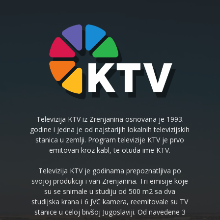
Televizija KTV iz Zrenjanina osnovana je 1993.
godine i jedna je od najstarijih lokalnih televizijskih
stanica u zemlji. Program televizije KTV je prvo
emitovan kroz kabl, te otuda ime KTV.
Televizija KTV je godinama prepoznatljiva po
svojoj produkciji i van Zrenjanina. Tri emisije koje
su se snimale u studiju od 500 m2 sa dva
studijska krana i 6 JVC kamera, reemitovale su TV
stanice u celoj bivšoj Jugoslaviji. Od navedene 3