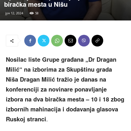
biračka mesta u Nišu
јун 12, 2024
58
Nosilac liste Grupe građana „Dr Dragan
Milić“ na izborima za Skupštinu grada
Niša Dragan Milić tražio je danas na
konferenciji za novinare ponavljanje
izbora na dva biračka mesta – 10 i 18 zbog
izbornih mahinacija i dodavanja glasova
Ruskoj stranci
.