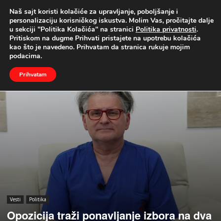
Naš sajt koristi kolačiće za upravljanje, poboljšanje i
UŽIVO
personalizaciju korisničkog iskustva. Molim Vas, pročitajte dalje
u sekciji "Politika Kolačića" na stranici
Politika privatnosti
.
Naslovna
Vesti
Politika
Pritiskom na dugme Prihvati pristajete na upotrebu kolačića
kao što je navedeno. Prihvatam da stranica rukuje mojim
podacima.
Prihvatam
Vesti
Politika
Opozicija traži ponavljanje izbora na dva