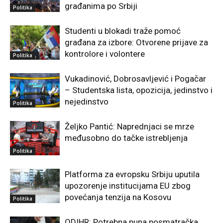
građanima po Srbiji
Politika
Studenti u blokadi traže pomoć
građana za izbore: Otvorene prijave za
kontrolore i volontere
Politika
Vukadinović, Dobrosavljević i Pogačar
– Studentska lista, opozicija, jedinstvo i
nejedinstvo
Politika
Željko Pantić: Naprednjaci se mrze
međusobno do tačke istrebljenja
Politika
Platforma za evropsku Srbiju uputila
upozorenje institucijama EU zbog
povećanja tenzija na Kosovu
Politika
ODIHR: Potrebna puna posmatračka