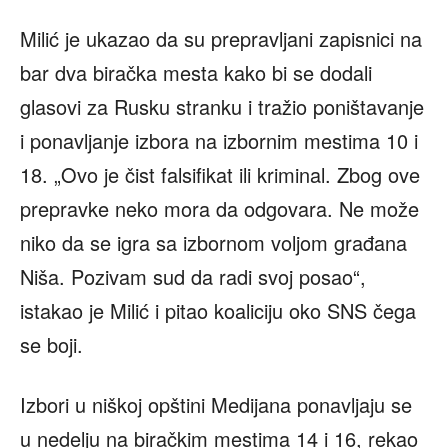
Milić je ukazao da su prepravljani zapisnici na
bar dva biračka mesta kako bi se dodali
glasovi za Rusku stranku i tražio poništavanje
i ponavljanje izbora na izbornim mestima 10 i
18. „Ovo je čist falsifikat ili kriminal. Zbog ove
prepravke neko mora da odgovara. Ne može
niko da se igra sa izbornom voljom građana
Niša. Pozivam sud da radi svoj posao“,
istakao je Milić i pitao koaliciju oko SNS čega
se boji.
Izbori u niškoj opštini Medijana ponavljaju se
u nedelju na biračkim mestima 14 i 16, rekao