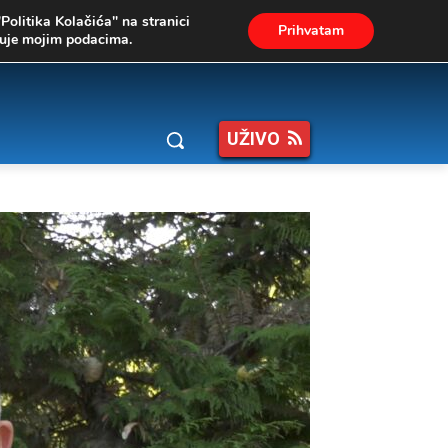
"Politika Kolačića" na stranici
Prihvatam
ukuje mojim podacima.
UŽIVO