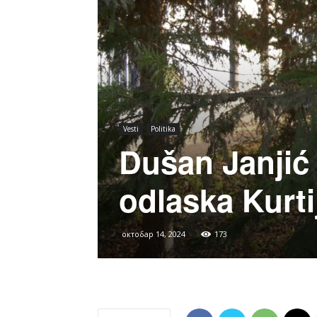
Vesti
Politika
Dušan Janjić 
odlaska Kurtij
октобар 14, 2024
173