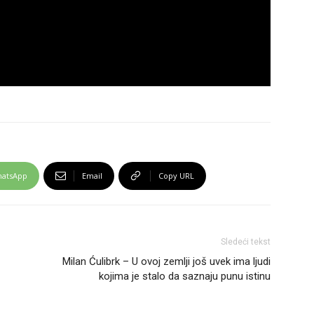
atsApp
Email
Copy URL
Sledeći tekst
Milan Ćulibrk – U ovoj zemlji još uvek ima ljudi
kojima je stalo da saznaju punu istinu