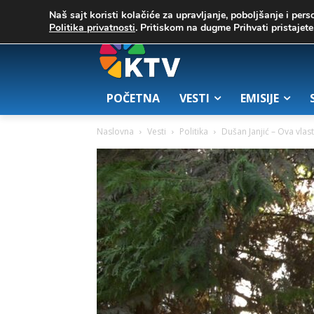
C
06. август 2026.
23.5
Zrenjanin
Naš sajt koristi kolačiće za upravljanje, poboljšanje i pers
Politika privatnosti
. Pritiskom na dugme Prihvati pristaje
POČETNA
VESTI
EMISIJE
Naslovna
Vesti
Politika
Dušan Janjić – Ova vlast 