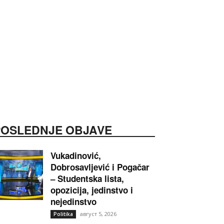
POSLEDNJE OBJAVE
Vukadinović,
Dobrosavljević i Pogačar
– Studentska lista,
opozicija, jedinstvo i
nejedinstvo
август 5, 2026
Politika