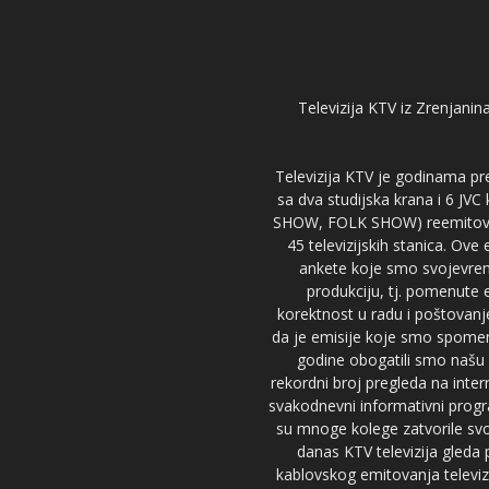
Televizija KTV iz Zrenjanina
Televizija KTV je godinama pre
sa dva studijska krana i 6 JVC
SHOW, FOLK SHOW) reemitovalo 
45 televizijskih stanica. Ove
ankete koje smo svojevreme
produkciju, tj. pomenute e
korektnost u radu i poštovanj
da je emisije koje smo spomenu
godine obogatili smo našu 
rekordni broj pregleda na inter
svakodnevni informativni progr
su mnoge kolege zatvorile svoj
danas KTV televizija gled
kablovskog emitovanja televizi