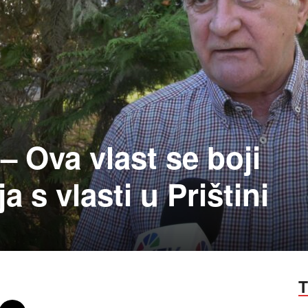
– Ova vlast se boji
a s vlasti u Prištini
T