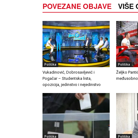
POVEZANE OBJAVE
VIŠE
Politika
Politika
Vukadinović, Dobrosavljević i
Željko Panti
Pogačar – Studentska lista,
međusobno d
opozicija, jedinstvo i nejedinstvo
Politika
Politika