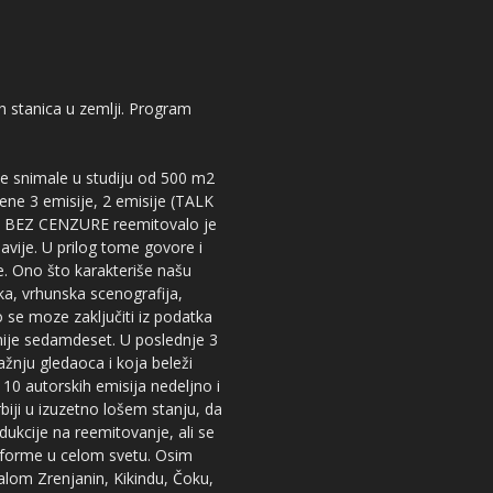
kih stanica u zemlji. Program
 se snimale u studiju od 500 m2
dene 3 emisije, 2 emisije (TALK
iju BEZ CENZURE reemitovalo je
lavije. U prilog tome govore i
e. Ono što karakteriše našu
ika, vrhunska scenografija,
 se moze zaključiti iz podatka
snije sedamdeset. U poslednje 3
žnju gledaoca i koja beleži
 10 autorskih emisija nedeljno i
iji u izuzetno lošem stanju, da
dukcije na reemitovanje, ali se
tforme u celom svetu. Osim
nalom Zrenjanin, Kikindu, Čoku,