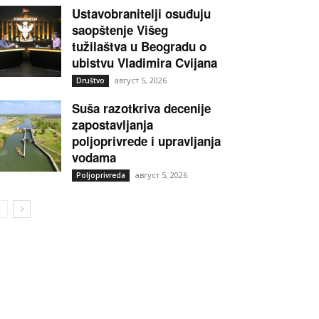
Ustavobranitelji osuđuju
saopštenje Višeg
tužilaštva u Beogradu o
ubistvu Vladimira Cvijana
август 5, 2026
Društvo
Suša razotkriva decenije
zapostavljanja
poljoprivrede i upravljanja
vodama
август 5, 2026
Poljoprivreda