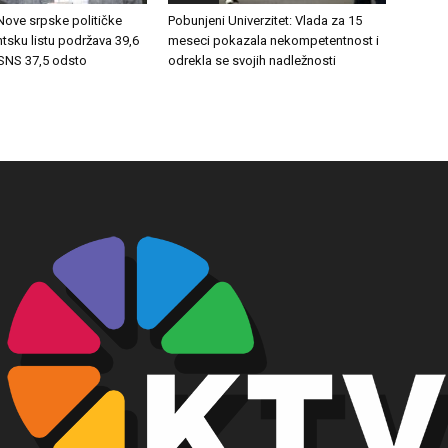
 Nove srpske političke
Pobunjeni Univerzitet: Vlada za 15
ntsku listu podržava 39,6
meseci pokazala nekompetentnost i
 SNS 37,5 odsto
odrekla se svojih nadležnosti