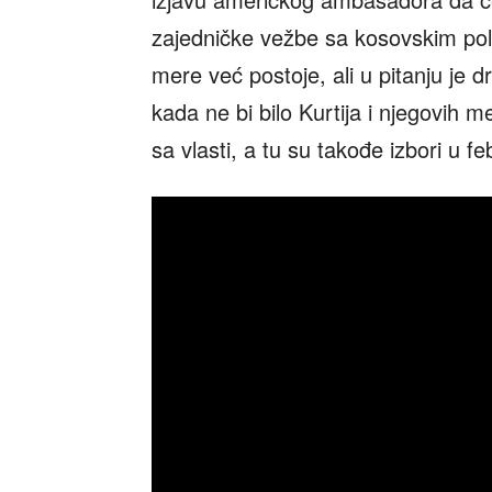
zajedničke vežbe sa kosovskim polic
mere već postoje, ali u pitanju je d
kada ne bi bilo Kurtija i njegovih m
sa vlasti, a tu su takođe izbori u f