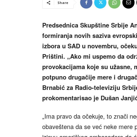
Share
Predsednica Skupštine Srbije An
formiranja novih saziva evropski
izbora u SAD u novembru, očeku
Prištini. „Ako mi uspemo da od
provokacijama koje su užasne, 
potpuno drugačije mere i drugači
Brnabić za Radio-televiziju Srbi
prokomentarisao je Dušan Janjić
„Ima pravo da očekuje, to znači ne
obaveštena da se već neke mere pr
izjavu američkog ambasadora da će 