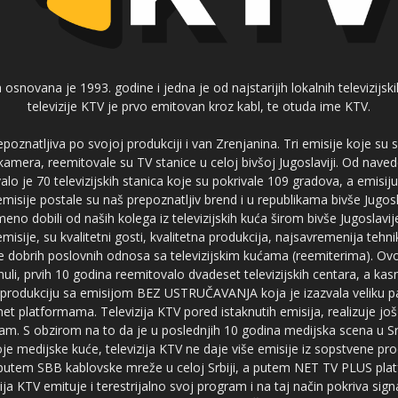
 osnovana je 1993. godine i jedna je od najstarijih lokalnih televizijs
televizije KTV je prvo emitovan kroz kabl, te otuda ime KTV.
poznatljiva po svojoj produkciji i van Zrenjanina. Tri emisije koje su
 kamera, reemitovale su TV stanice u celoj bivšoj Jugoslaviji. Od nave
je 70 televizijskih stanica koje su pokrivale 109 gradova, a emis
 emisije postale su naš prepoznatljiv brend i u republikama bivše Jugos
no dobili od naših kolega iz televizijskih kuća širom bivše Jugoslavij
misije, su kvalitetni gosti, kvalitetna produkcija, najsavremenija tehn
e dobrih poslovnih odnosa sa televizijskim kućama (reemiterima). Ovo
li, prvih 10 godina reemitovalo dvadeset televizijskih centara, a ka
produkciju sa emisijom BEZ USTRUČAVANJA koja je izazvala veliku pa
net platformama. Televizija KTV pored istaknutih emisija, realizuje još
am. S obzirom na to da je u poslednjih 10 godina medijska scena u Srb
e medijske kuće, televizija KTV ne daje više emisije iz sopstvene pro
a putem SBB kablovske mreže u celoj Srbiji, a putem NET TV PLUS pla
ja KTV emituje i terestrijalno svoj program i na taj način pokriva sig