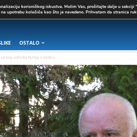
onalizaciju korisničkog iskustva. Molim Vas, pročitajte dalje u sekciji 
te na upotrebu kolačića kao što je navedeno. Prihvatam da stranica r
SLIKE
OSTALO
se boji odlaska Kurtija s vlasti u...