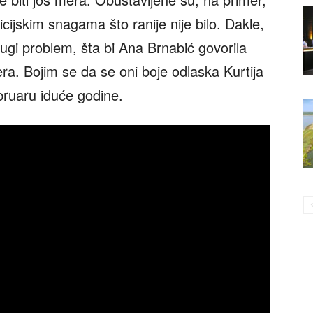
ijskim snagama što ranije nije bilo. Dakle,
rugi problem, šta bi Ana Brnabić govorila
era. Bojim se da se oni boje odlaska Kurtija
ebruaru iduće godine.