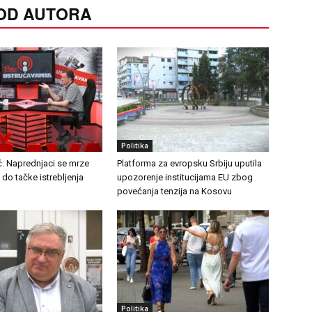
 OD AUTORA
Politika
ć: Naprednjaci se mrze
Platforma za evropsku Srbiju uputila
o tačke istrebljenja
upozorenje institucijama EU zbog
povećanja tenzija na Kosovu
Politika