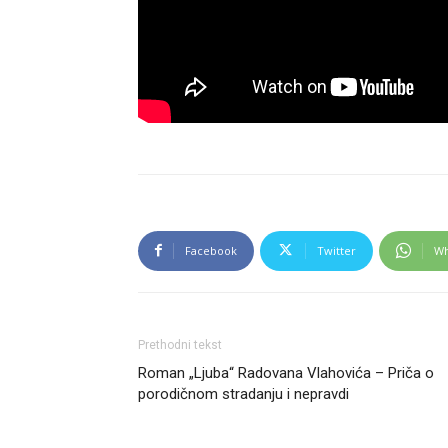
Facebook
Twitter
Wh
Prethodni tekst
Roman „Ljuba“ Radovana Vlahovića – Priča o
porodičnom stradanju i nepravdi