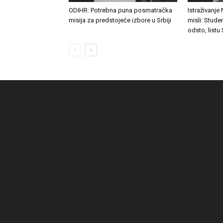
ODIHR: Potrebna puna posmatračka
Istraživanje
misija za predstojeće izbore u Srbiji
misli: Stude
odsto, listu