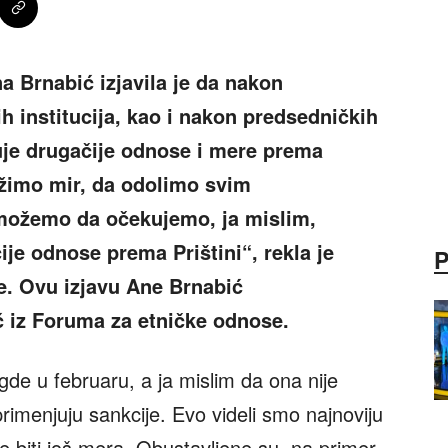
a Brnabić izjavila je da nakon
h institucija, kao i nakon predsedničkih
je drugačije odnose i mere prema
ržimo mir, da odolimo svim
možemo da očekujemo, ja mislim,
je odnose prema Prištini“, rekla je
je. Ovu izjavu Ane Brnabić
 iz Foruma za etničke odnose.
gde u februaru, a ja mislim da ona nije
imenjuju sankcije. Evo videli smo najnoviju
biti još mera. Obustavljene su, na primer,