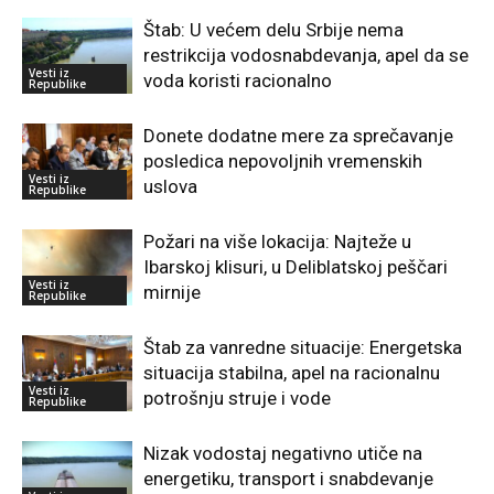
Štab: U većem delu Srbije nema
restrikcija vodosnabdevanja, apel da se
Vesti iz
voda koristi racionalno
Republike
Donete dodatne mere za sprečavanje
posledica nepovoljnih vremenskih
Vesti iz
uslova
Republike
Požari na više lokacija: Najteže u
Ibarskoj klisuri, u Deliblatskoj peščari
Vesti iz
mirnije
Republike
Štab za vanredne situacije: Energetska
situacija stabilna, apel na racionalnu
Vesti iz
potrošnju struje i vode
Republike
Nizak vodostaj negativno utiče na
energetiku, transport i snabdevanje