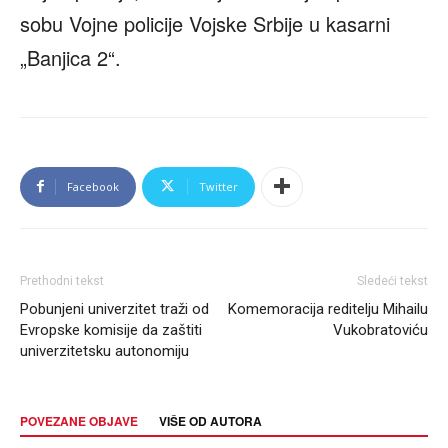
sobu Vojne policije Vojske Srbije u kasarni
„Banjica 2“.
Facebook
Twitter
Prethodni tekst
Sledeći tekst
Pobunjeni univerzitet traži od
Komemoracija reditelju Mihailu
Evropske komisije da zaštiti
Vukobratoviću
univerzitetsku autonomiju
POVEZANE OBJAVE
VIŠE OD AUTORA