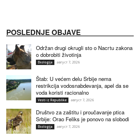
POSLEDNJE OBJAVE
Održan drugi okrugli sto o Nacrtu zakona
o dobrobiti životinja
август 7, 2026
Ekologija
Štab: U većem delu Srbije nema
restrikcija vodosnabdevanja, apel da se
voda koristi racionalno
август 7, 2026
Vesti iz Republike
Društvo za zaštitu i proučavanje ptica
Srbije: Orao Feliks je ponovo na slobodi
август 7, 2026
Ekologija