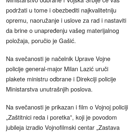
podržati u tome i obezbediti najkvalitetniju
opremu, naoružanje i uslove za rad i nastaviti
da brine o unapređenju vašeg materijalnog
položaja, poručio je Gašić.
Na svečanosti je načelnik Uprave Vojne
policije general-major Milan Lazić uruči
plakete ministru odbrane i Direkciji policije
Ministarstva unutrašnjih poslova.
Na svečanosti je prikazan i film o Vojnoj policiji
„Zaštitnici reda i poretka”, koji je povodom
jubileja izradio Vojnofilmski centar „Zastava