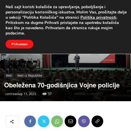
Naš sajt koristi kolačiće za upravljanje, poboljšanje i
UŽIVO
personalizaciju korisničkog iskustva. Molim Vas, pročitajte dalje
u sekciji "Politika Kolačića" na stranici
Politika privatnosti
.
Naslovna
Vesti
Vesti iz Republike
Pritiskom na dugme Prihvati pristajete na upotrebu kolačića
kao što je navedeno. Prihvatam da stranica rukuje mojim
podacima.
Prihvatam
Vesti
Vesti iz Republike
Obeležena 70-godišnjica Vojne policije
септембар 11, 2025
57