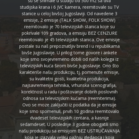
su se snimale u studiju od 500 m2 sa dva
studijska krana i 6 JVC kamera, reemitovale su TV
stanice u celoj bivšoj Jugoslaviji. Od navedene 3
emisije, 2 emisije (TALK SHOW, FOLK SHOW)
reemitovalo je 70 televizijskih stanica koje su
pokrivale 109 gradova, a emisiju BEZ CENZURE
reemitovalo je 45 televizijskih stanica. Ove emisije
postale su naš prepoznatljiv brend i u republikama
bivše Jugoslavije. U prilog tome govore i ankete
koje smo svojevremeno dobili od naših kolega iz
televizijskih kuća širom bivše Jugoslavije. Ono što
karakteriše našu produkciju, tj. pomenute emisije,
su kvalitetni gosti, kvalitetna produkcija,
najsavremenija tehnika, vrhunska scenografija,
korektnost u radu i poštovanje dobrih poslovnih
odnosa sa televizijskim kućama (reemiterima).
Ovo se moze zaključiti iz podatka da je emisije
koje smo spomenuli, prvih 10 godina reemitovalo
dvadeset televizijskih centara, a kasnije
sedamdeset. U poslednje 3 godine obogatili smo
našu produkciju sa emisijom BEZ USTRUČAVANJA
koja je izazvala veliku pažnju gledaoca i koja