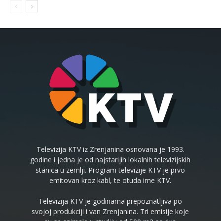
Televizija KTV iz Zrenjanina osnovana je 1993.
godine i jedna je od najstarijih lokalnih televizijskih
stanica u zemlji. Program televizije KTV je prvo
emitovan kroz kabl, te otuda ime KTV.
Televizija KTV je godinama prepoznatljiva po
svojoj produkciji i van Zrenjanina. Tri emisije koje