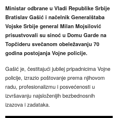
Ministar odbrane u Vladi Republike Srbije
Bratislav Gašić i načelnik Generalštaba
Vojske Srbije general Milan Mojsilović
prisustvovali
su sinoć u Domu Garde na
Topčideru svečanom obeležavanju 70
godina postojanja Vojne policije.
Gašić je, čestitajući jubilej pripadnicima Vojne
policije, izrazio poštovanje prema njihovom
radu, profesionalizmu i posvećenosti u
izvršavanju najsloženijih bezbednosnih
izazova i zadataka.