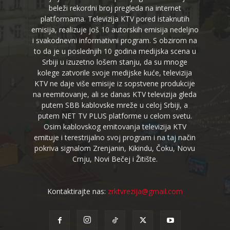
beleži rekordni broj pregleda na internet
platformama. Televizija KTV pored istaknutih
emisija, realizuje još 10 autorskih emisija nedeljno
i svakodnevni informativni program. S obzirom na
to da je u poslednjih 10 godina medijska scena u
Srbiji u izuzetno lošem stanju, da su mnoge
kolege zatvorile svoje medijske kuće, televizija
KTV ne daje više emisije iz sopstvene produkcije
na reemitovanje, ali se danas KTV televizija gleda
putem SBB kablovske mreže u celoj Srbiji, a
putem NET TV PLUS platforme u celom svetu.
Osim kablovskog emitovanja televizija KTV
emituje i terestrijalno svoj program i na taj način
pokriva signalom Zrenjanin, Kikindu, Čoku, Novu
Crnju, Novi Bečej i Žitište.
Kontaktirajte nas:
zrktvrezija@gmail.com