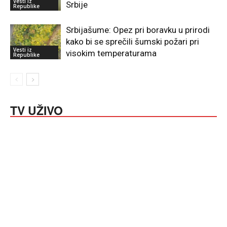
Vesti iz
Srbije
Republike
Srbijašume: Opez pri boravku u prirodi
kako bi se sprečili šumski požari pri
Vesti iz
visokim temperaturama
Republike
TV UŽIVO