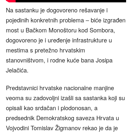
Na sastanku je dogovoreno rešavanje i
pojedinih konkretnih problema – biće izgrađen
most u Bačkom Monoštoru kod Sombora,
dogovoreno je i uređenje infrastrukture u
mestima s pretežno hrvatskim
stanovništvom, i rodne kuće bana Josipa
Jelačića.
Predstavnici hrvatske nacionalne manjine
veoma su zadovoljni izašli sa sastanka koji su
opisali kao srdačan i plodonosan, a
predsednik Demokratskog saveza Hrvata u
Vojvodini Tomislav Žigmanov rekao je da je