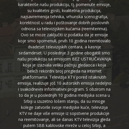
karakteriše našu produkciju, tj. pomenute emisije,
su kvalitetni gosti, kvalitetna produkcija,
najsavremenija tehnika, vrhunska scenografija,
korektnost u radu i poštovanje dobrih poslovnih
odnosa sa televizijskim kućama (reemiterima).
Ovo se moze zaključiti iz podatka da je emisije
koje smo spomenuli, prvih 10 godina reemitovalo
dvadeset televizijskih centara, a kasnije
sedamdeset. U poslednje 3 godine obogatili smo
našu produkciju sa emisijom BEZ USTRUČAVANJA
koja je izazvala veliku pažnju gledaoca i koja
beleži rekordni broj pregleda na internet
platformama. Televizija KTV pored istaknutih
emisija, realizuje još 10 autorskih emisija nedeljno
i svakodnevni informativni program. S obzirom na
to da je u poslednjih 10 godina medijska scena u
Srbiji u izuzetno lošem stanju, da su mnoge
kolege zatvorile svoje medijske kuće, televizija
KTV ne daje više emisije iz sopstvene produkcije
na reemitovanje, ali se danas KTV televizija gleda
putem SBB kablovske mreže u celoj Srbiji, a