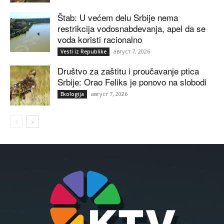
Štab: U većem delu Srbije nema
restrikcija vodosnabdevanja, apel da se
voda koristi racionalno
август 7, 2026
Vesti iz Republike
Društvo za zaštitu i proučavanje ptica
Srbije: Orao Feliks je ponovo na slobodi
август 7, 2026
Ekologija