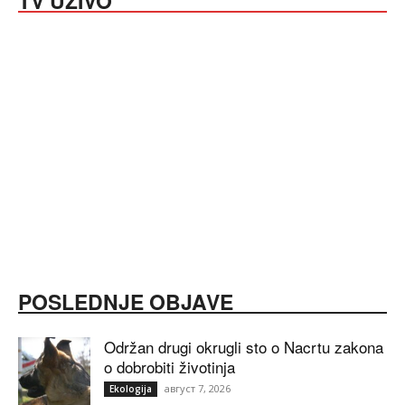
TV UŽIVO
POSLEDNJE OBJAVE
Održan drugi okrugli sto o Nacrtu zakona
o dobrobiti životinja
август 7, 2026
Ekologija