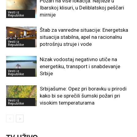
Požari na više lokacija: Najteže u
Ibarskoj klisuri, u Deliblatskoj peščari
Vesti iz
mirnije
Republike
Štab za vanredne situacije: Energetska
situacija stabilna, apel na racionalnu
Vesti iz
potrošnju struje i vode
Republike
Nizak vodostaj negativno utiče na
energetiku, transport i snabdevanje
Vesti iz
Srbije
Republike
Srbijašume: Opez pri boravku u prirodi
kako bi se sprečili šumski požari pri
Vesti iz
visokim temperaturama
Republike