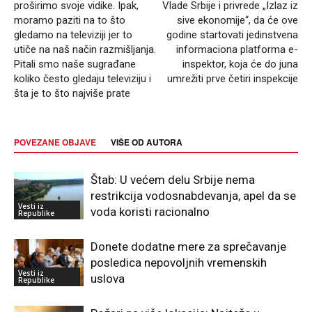
proširimo svoje vidike. Ipak,
Vlade Srbije i privrede „Izlaz iz
moramo paziti na to što
sive ekonomije“, da će ove
gledamo na televiziji jer to
godine startovati jedinstvena
utiče na naš način razmišljanja.
informaciona platforma e-
Pitali smo naše sugrađane
inspektor, koja će do juna
koliko često gledaju televiziju i
umrežiti prve četiri inspekcije
šta je to što najviše prate
POVEZANE OBJAVE
VIŠE OD AUTORA
Štab: U većem delu Srbije nema
restrikcija vodosnabdevanja, apel da se
Vesti iz
voda koristi racionalno
Republike
Donete dodatne mere za sprečavanje
posledica nepovoljnih vremenskih
Vesti iz
uslova
Republike