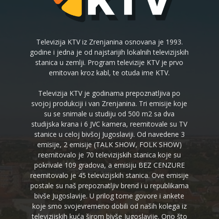
Televizija KTV iz Zrenjanina osnovana je 1993.
godine i jedna je od najstarijih lokalnih televizijskih
stanica u zemlji. Program televizije KTV je prvo
emitovan kroz kabl, te otuda ime KTV.
Televizija KTV je godinama prepoznatljiva po
svojoj produkciji i van Zrenjanina. Tri emisije koje
su se snimale u studiju od 500 m2 sa dva
studijska krana i 6 JVC kamera, reemitovale su TV
stanice u celoj bivšoj Jugoslaviji. Od navedene 3
emisije, 2 emisije (TALK SHOW, FOLK SHOW)
reemitovalo je 70 televizijskih stanica koje su
pokrivale 109 gradova, a emisiju BEZ CENZURE
reemitovalo je 45 televizijskih stanica. Ove emisije
postale su naš prepoznatljiv brend i u republikama
bivše Jugoslavije. U prilog tome govore i ankete
koje smo svojevremeno dobili od naših kolega iz
televizijskih kuća širom bivše Jugoslavije. Ono što