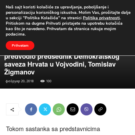
Naš sajt koristi kolačiće za upravljanje, poboljšanje i
UŽIVO
personalizaciju korisničkog iskustva. Molim Vas, pročitajte dalje
u sekciji "Politika Kolačića" na stranici
Politika privatnosti
.
Naslovna
Vesti
Vesti iz Republike
Pritiskom na dugme Prihvati pristajete na upotrebu kolačića
Vesti
Vesti iz Republike
kao što je navedeno. Prihvatam da stranica rukuje mojim
Predsednik Srbije Aleksandar Vučić
podacima.
sastao se sa predstavnicima hrvatske
Prihvatam
nacionalne manjine u Srbiji koju je
predvodio predsednik Demokratskog
saveza Hrvata u Vojvodini, Tomislav
Žigmanov
фебруар 20, 2018
100
Tokom sastanka sa predstavnicima