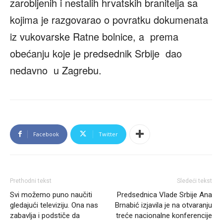
zarobljenih i nestalih hrvatskih branitelja sa
kojima je razgovarao o povratku dokumenata
iz vukovarske Ratne bolnice, a prema
obećanju koje je predsednik Srbije dao
nedavno u Zagrebu.
Facebook
Twitter
Prethodni tekst
Sledeći tekst
Svi možemo puno naučiti
Predsednica Vlade Srbije Ana
gledajući televiziju. Ona nas
Brnabić izjavila je na otvaranju
zabavlja i podstiče da
treće nacionalne konferencije