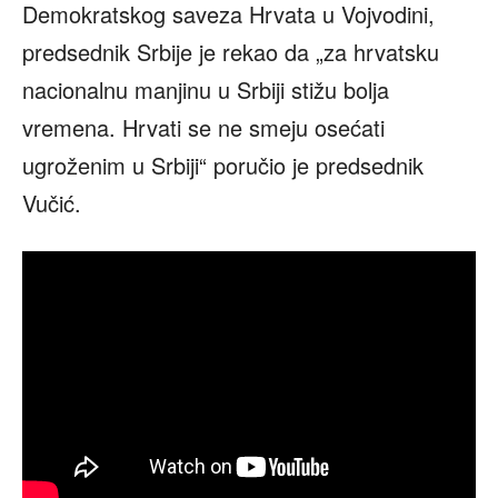
Demokratskog saveza Hrvata u Vojvodini,
predsednik Srbije je rekao da „za hrvatsku
nacionalnu manjinu u Srbiji stižu bolja
vremena. Hrvati se ne smeju osećati
ugroženim u Srbiji“ poručio je predsednik
Vučić.