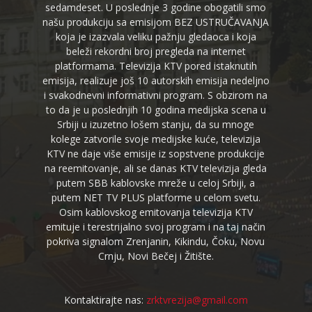
sedamdeset. U poslednje 3 godine obogatili smo
našu produkciju sa emisijom BEZ USTRUČAVANJA
koja je izazvala veliku pažnju gledaoca i koja
beleži rekordni broj pregleda na internet
platformama. Televizija KTV pored istaknutih
emisija, realizuje još 10 autorskih emisija nedeljno
i svakodnevni informativni program. S obzirom na
to da je u poslednjih 10 godina medijska scena u
Srbiji u izuzetno lošem stanju, da su mnoge
kolege zatvorile svoje medijske kuće, televizija
KTV ne daje više emisije iz sopstvene produkcije
na reemitovanje, ali se danas KTV televizija gleda
putem SBB kablovske mreže u celoj Srbiji, a
putem NET TV PLUS platforme u celom svetu.
Osim kablovskog emitovanja televizija KTV
emituje i terestrijalno svoj program i na taj način
pokriva signalom Zrenjanin, Kikindu, Čoku, Novu
Crnju, Novi Bečej i Žitište.
Kontaktirajte nas:
zrktvrezija@gmail.com