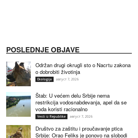
POSLEDNJE OBJAVE
Održan drugi okrugli sto o Nacrtu zakona
o dobrobiti životinja
август 7, 2026
Ekologija
Štab: U većem delu Srbije nema
restrikcija vodosnabdevanja, apel da se
voda koristi racionalno
август 7, 2026
Vesti iz Republike
Društvo za zaštitu i proučavanje ptica
Srbije: Orao Feliks je ponovo na slobodi