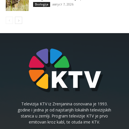
август 7, 2026
Ekologija
Televizija KTV iz Zrenjanina osnovana je 1993.
godine i jedna je od najstarijih lokalnih televizijskih
stanica u zemlji. Program televizije KTV je prvo
emitovan kroz kabl, te otuda ime KTV.