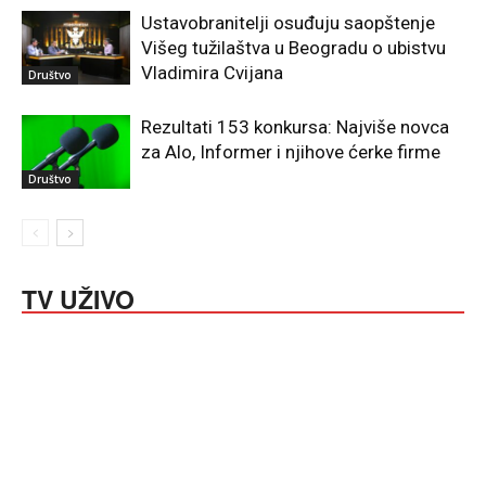
Ustavobranitelji osuđuju saopštenje
Višeg tužilaštva u Beogradu o ubistvu
Vladimira Cvijana
Društvo
Rezultati 153 konkursa: Najviše novca
za Alo, Informer i njihove ćerke firme
Društvo
TV UŽIVO