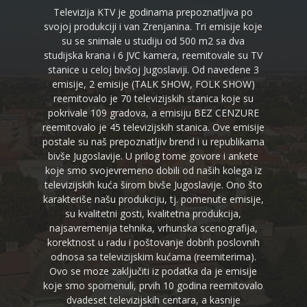
Televizija KTV je godinama prepoznatljiva po
svojoj produkciji i van Zrenjanina. Tri emisije koje
su se snimale u studiju od 500 m2 sa dva
studijska krana i 6 JVC kamera, reemitovale su TV
stanice u celoj bivšoj Jugoslaviji. Od navedene 3
emisije, 2 emisije (TALK SHOW, FOLK SHOW)
reemitovalo je 70 televizijskih stanica koje su
pokrivale 109 gradova, a emisiju BEZ CENZURE
reemitovalo je 45 televizijskih stanica. Ove emisije
postale su naš prepoznatljiv brend i u republikama
bivše Jugoslavije. U prilog tome govore i ankete
koje smo svojevremeno dobili od naših kolega iz
televizijskih kuća širom bivše Jugoslavije. Ono što
karakteriše našu produkciju, tj. pomenute emisije,
su kvalitetni gosti, kvalitetna produkcija,
najsavremenija tehnika, vrhunska scenografija,
korektnost u radu i poštovanje dobrih poslovnih
odnosa sa televizijskim kućama (reemiterima).
Ovo se moze zaključiti iz podatka da je emisije
koje smo spomenuli, prvih 10 godina reemitovalo
dvadeset televizijskih centara, a kasnije