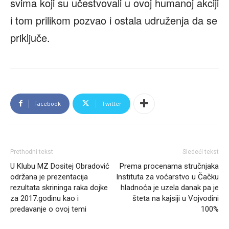
svima koji su učestvovali u ovoj humanoj akciji
i tom prilikom pozvao i ostala udruženja da se
priključe.
Facebook
Twitter
Prethodni tekst
Sledeći tekst
U Klubu MZ Dositej Obradović
Prema procenama stručnjaka
održana je prezentacija
Instituta za voćarstvo u Čačku
rezultata skrininga raka dojke
hladnoća je uzela danak pa je
za 2017.godinu kao i
šteta na kajsiji u Vojvodini
predavanje o ovoj temi
100%