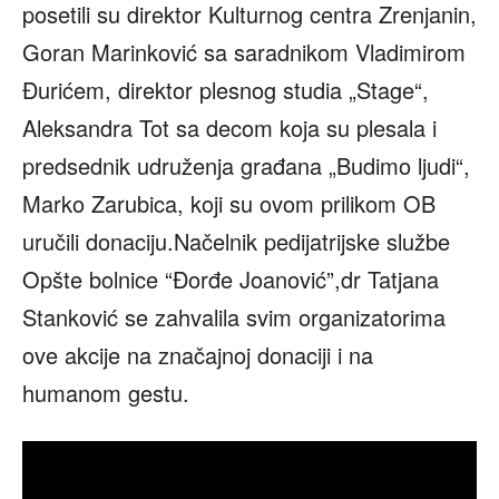
posetili su direktor Kulturnog centra Zrenjanin,
Goran Marinković sa saradnikom Vladimirom
Đurićem, direktor plesnog studia „Stage“,
Aleksandra Tot sa decom koja su plesala i
predsednik udruženja građana „Budimo ljudi“,
Marko Zarubica, koji su ovom prilikom OB
uručili donaciju.Načelnik pedijatrijske službe
Opšte bolnice “Đorđe Joanović”,dr Tatjana
Stanković se zahvalila svim organizatorima
ove akcije na značajnoj donaciji i na
humanom gestu.