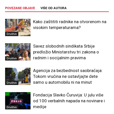
POVEZANE OBJAVE
VIŠE OD AUTORA
Kako zaštititi radnike na otvorenom na
visokim temperaturama?
Društvo
Savez slobodnih sindikata Srbije
predložio Ministarstvu tri zakona o
radnim i socijalnim pravima
Društvo
Agencija za bezbednost saobraćaja:
Tokom vrućina ne ostavljajte dete
samo u automobilu ni na minut
Društvo
Fondacija Slavko Ćuruvija: U julu više
od 100 verbalnih napada na novinare i
medije
Društvo