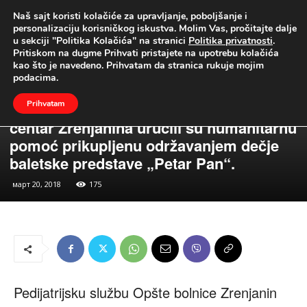
Naš sajt koristi kolačiće za upravljanje, poboljšanje i
UŽIVO
personalizaciju korisničkog iskustva. Molim Vas, pročitajte dalje
u sekciji "Politika Kolačića" na stranici
Politika privatnosti
.
Naslovna
Vesti
Društvo
Pritiskom na dugme Prihvati pristajete na upotrebu kolačića
Vesti
Društvo
kao što je navedeno. Prihvatam da stranica rukuje mojim
Na Pedijatrijskoj službi Opšte bolnice
podacima.
Zrenjanin, Baletski studio „Stage“,
Prihvatam
udruženje „Budimo ljudi“ i Kulturni
centar Zrenjanina uručili su humanitarnu
pomoć prikupljenu održavanjem dečje
baletske predstave „Petar Pan“.
март 20, 2018
175
Pedijatrijsku službu Opšte bolnice Zrenjanin