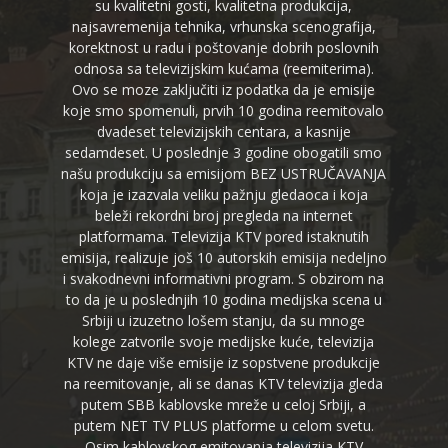
su kvalitetni gosti, kvalitetna produkcija,
najsavremenija tehnika, vrhunska scenografija,
korektnost u radu i poštovanje dobrih poslovnih
odnosa sa televizijskim kućama (reemiterima).
Ovo se moze zaključiti iz podatka da je emisije
koje smo spomenuli, prvih 10 godina reemitovalo
dvadeset televizijskih centara, a kasnije
sedamdeset. U poslednje 3 godine obogatili smo
našu produkciju sa emisijom BEZ USTRUČAVANJA
koja je izazvala veliku pažnju gledaoca i koja
beleži rekordni broj pregleda na internet
platformama. Televizija KTV pored istaknutih
emisija, realizuje još 10 autorskih emisija nedeljno
i svakodnevni informativni program. S obzirom na
to da je u poslednjih 10 godina medijska scena u
Srbiji u izuzetno lošem stanju, da su mnoge
kolege zatvorile svoje medijske kuće, televizija
KTV ne daje više emisije iz sopstvene produkcije
na reemitovanje, ali se danas KTV televizija gleda
putem SBB kablovske mreže u celoj Srbiji, a
putem NET TV PLUS platforme u celom svetu.
Osim kablovskog emitovanja televizija KTV