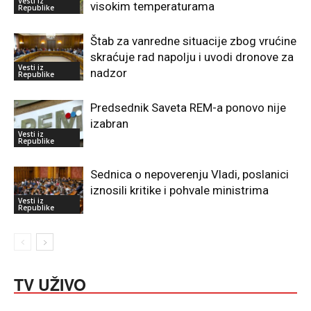
Vesti iz
visokim temperaturama
Republike
Štab za vanredne situacije zbog vrućine
skraćuje rad napolju i uvodi dronove za
Vesti iz
nadzor
Republike
Predsednik Saveta REM-a ponovo nije
izabran
Vesti iz
Republike
Sednica o nepoverenju Vladi, poslanici
iznosili kritike i pohvale ministrima
Vesti iz
Republike
TV UŽIVO