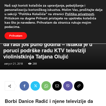
Naš sajt koristi kolačiće za upravljanje, poboljšanje i
UŽIVO
personalizaciju korisničkog iskustva. Molim Vas, pročitajte dalje
u sekciji "Politika Kolačića" na stranici
Politika privatnosti
.
Naslovna
Vesti
Vesti iz Republike
Pritiskom na dugme Prihvati pristajete na upotrebu kolačića
Vesti
Vesti iz Republike
kao što je navedeno. Prihvatam da stranica rukuje mojim
Borbi Danice Radić i njene televizije da
podacima.
opstane u ovom teškom trenutku dajem
Prihvatam
svoju punu podršku i želim joj da ostane
da radi još puno godina – istakla je u
poruci podrške radu KTV televiziji
violinistkinja Tatjana Olujić
август 21, 2018
288
Borbi Danice Radić i njene televizije da