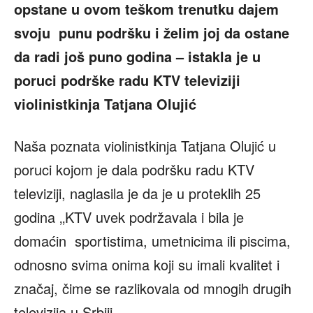
opstane u ovom teškom trenutku dajem
svoju punu podršku i želim joj da ostane
da radi još puno godina – istakla je u
poruci podrške radu KTV televiziji
violinistkinja Tatjana Olujić
Naša poznata violinistkinja Tatjana Olujić u
poruci kojom je dala podršku radu KTV
televiziji, naglasila je da je u proteklih 25
godina ‚‚KTV uvek podržavala i bila je
domaćin sportistima, umetnicima ili piscima,
odnosno svima onima koji su imali kvalitet i
značaj, čime se razlikovala od mnogih drugih
televizija u Srbiji‚‚