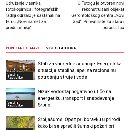
Udruženje vlasnika
U Futogu je otvoren novi
fotokopirnica i fotografskih
rekonstruisani objekat
radnji održalo je sastanak na
Gerontološkog centra „Novi
temu „Novi namet za
Sad“, Prihvatilište za stara i
preduzetnike“
odrasla lica
POVEZANE OBJAVE
VIŠE OD AUTORA
Štab za vanredne situacije: Energetska
situacija stabilna, apel na racionalnu
Vesti iz
potrošnju struje i vode
Republike
Nizak vodostaj negativno utiče na
energetiku, transport i snabdevanje
Vesti iz
Srbije
Republike
Srbijašume: Opez pri boravku u prirodi
kako bi se sprečili šumski požari pri