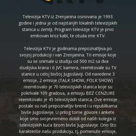
Televizija KTV iz Zrenjanina osnovana je 1993.
godine i jedna je od najstarijih lokalnih televizijskih
stanica u zemlji. Program televizije KTV je prvo
emitovan kroz kabl, te otuda ime KTV.
Televizija KTV je godinama prepoznatljiva po
svojoj produkciji i van Zrenjanina. Tri emisije koje
su se snimale u studiju od 500 m2 sa dva
studijska krana i 6 JVC kamera, reemitovale su TV
stanice u celoj bivšoj Jugoslaviji. Od navedene 3
emisije, 2 emisije (TALK SHOW, FOLK SHOW)
reemitovalo je 70 televizijskih stanica koje su
pokrivale 109 gradova, a emisiju BEZ CENZURE
reemitovalo je 45 televizijskih stanica. Ove emisije
postale su naš prepoznatljiv brend i u republikama
bivše Jugoslavije. U prilog tome govore i ankete
koje smo svojevremeno dobili od naših kolega iz
televizijskih kuća širom bivše Jugoslavije. Ono što
karakteriše našu produkciju, tj. pomenute emisije,