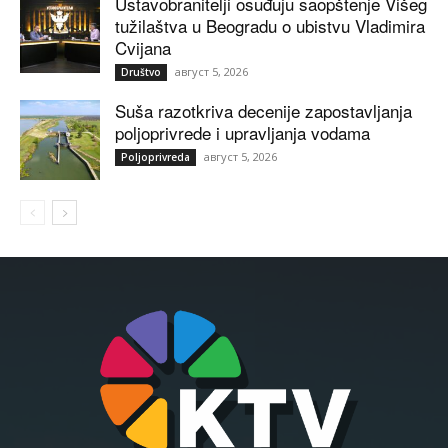
Ustavobranitelji osuđuju saopštenje Višeg
tužilaštva u Beogradu o ubistvu Vladimira
Cvijana
август 5, 2026
Društvo
Suša razotkriva decenije zapostavljanja
poljoprivrede i upravljanja vodama
август 5, 2026
Poljoprivreda