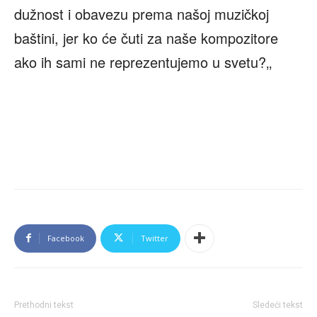
dužnost i obavezu prema našoj muzičkoj
baštini, jer ko će čuti za naše kompozitore
ako ih sami ne reprezentujemo u svetu?‚‚
Facebook
Twitter
Prethodni tekst
Sledeći tekst