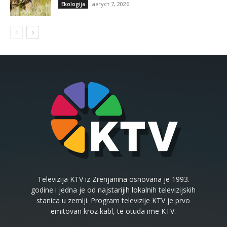
август 7, 2026
Ekologija
Televizija KTV iz Zrenjanina osnovana je 1993.
godine i jedna je od najstarijih lokalnih televizijskih
stanica u zemlji. Program televizije KTV je prvo
emitovan kroz kabl, te otuda ime KTV.