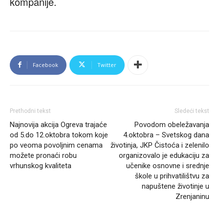
kompanije.
Facebook
Twitter
Prethodni tekst
Sledeći tekst
Najnovija akcija Ogreva trajaće
Povodom obeležavanja
od 5.do 12.oktobra tokom koje
4.oktobra – Svetskog dana
po veoma povoljnim cenama
životinja, JKP Čistoća i zelenilo
možete pronaći robu
organizovalo je edukaciju za
vrhunskog kvaliteta
učenike osnovne i srednje
škole u prihvatilištvu za
napuštene životinje u
Zrenjaninu