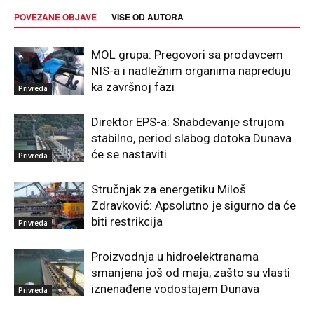
POVEZANE OBJAVE
VIŠE OD AUTORA
MOL grupa: Pregovori sa prodavcem
NIS-a i nadležnim organima napreduju
ka završnoj fazi
Privreda
Direktor EPS-a: Snabdevanje strujom
stabilno, period slabog dotoka Dunava
će se nastaviti
Privreda
Stručnjak za energetiku Miloš
Zdravković: Apsolutno je sigurno da će
biti restrikcija
Privreda
Proizvodnja u hidroelektranama
smanjena još od maja, zašto su vlasti
iznenađene vodostajem Dunava
Privreda