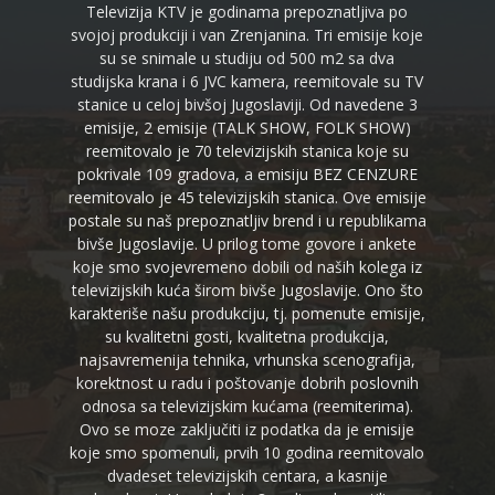
Televizija KTV je godinama prepoznatljiva po
svojoj produkciji i van Zrenjanina. Tri emisije koje
su se snimale u studiju od 500 m2 sa dva
studijska krana i 6 JVC kamera, reemitovale su TV
stanice u celoj bivšoj Jugoslaviji. Od navedene 3
emisije, 2 emisije (TALK SHOW, FOLK SHOW)
reemitovalo je 70 televizijskih stanica koje su
pokrivale 109 gradova, a emisiju BEZ CENZURE
reemitovalo je 45 televizijskih stanica. Ove emisije
postale su naš prepoznatljiv brend i u republikama
bivše Jugoslavije. U prilog tome govore i ankete
koje smo svojevremeno dobili od naših kolega iz
televizijskih kuća širom bivše Jugoslavije. Ono što
karakteriše našu produkciju, tj. pomenute emisije,
su kvalitetni gosti, kvalitetna produkcija,
najsavremenija tehnika, vrhunska scenografija,
korektnost u radu i poštovanje dobrih poslovnih
odnosa sa televizijskim kućama (reemiterima).
Ovo se moze zaključiti iz podatka da je emisije
koje smo spomenuli, prvih 10 godina reemitovalo
dvadeset televizijskih centara, a kasnije