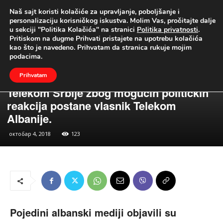
Naš sajt koristi kolačiće za upravljanje, poboljšanje i
UŽIVO
personalizaciju korisničkog iskustva. Molim Vas, pročitajte dalje
u sekciji "Politika Kolačića" na stranici
Politika privatnosti
.
Naslovna
Vesti
Privreda
Pritiskom na dugme Prihvati pristajete na upotrebu kolačića
Vesti
Privreda
kao što je navedeno. Prihvatam da stranica rukuje mojim
Pojedini albanski mediji objavili su
podacima.
informaciju da za albansku vladu nije
Prihvatam
prihvatljivo da srpska kompanija
Telekom Srbije zbog mogućih političkih
reakcija postane vlasnik Telekom
Albanije.
октобар 4, 2018
123
Pojedini albanski mediji objavili su