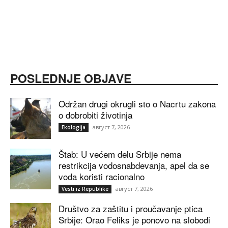
POSLEDNJE OBJAVE
Održan drugi okrugli sto o Nacrtu zakona
o dobrobiti životinja
август 7, 2026
Ekologija
Štab: U većem delu Srbije nema
restrikcija vodosnabdevanja, apel da se
voda koristi racionalno
август 7, 2026
Vesti iz Republike
Društvo za zaštitu i proučavanje ptica
Srbije: Orao Feliks je ponovo na slobodi