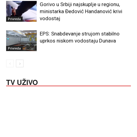
Gorivo u Srbiji najskuplje u regionu,
ministarka Đedović Handanović krivi
vodostaj
Privreda
EPS: Snabdevanje strujom stabilno
uprkos niskom vodostaju Dunava
Privreda
TV UŽIVO