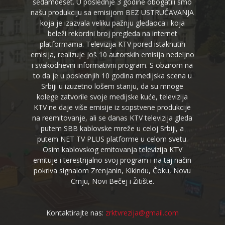
sedamdeset. U poslednje 3 godine obogatili smo
našu produkciju sa emisijom BEZ USTRUČAVANJA
koja je izazvala veliku pažnju gledaoca i koja
beleži rekordni broj pregleda na internet
platformama. Televizija KTV pored istaknutih
emisija, realizuje još 10 autorskih emisija nedeljno
i svakodnevni informativni program. S obzirom na
to da je u poslednjih 10 godina medijska scena u
Srbiji u izuzetno lošem stanju, da su mnoge
kolege zatvorile svoje medijske kuće, televizija
KTV ne daje više emisije iz sopstvene produkcije
na reemitovanje, ali se danas KTV televizija gleda
putem SBB kablovske mreže u celoj Srbiji, a
putem NET TV PLUS platforme u celom svetu.
Osim kablovskog emitovanja televizija KTV
emituje i terestrijalno svoj program i na taj način
pokriva signalom Zrenjanin, Kikindu, Čoku, Novu
Crnju, Novi Bečej i Žitište.
Kontaktirajte nas:
zrktvrezija@gmail.com