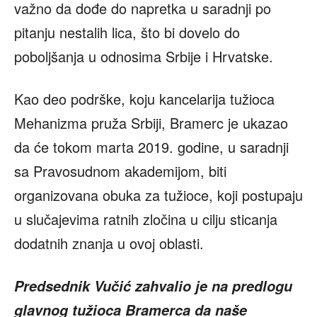
važno da dođe do napretka u saradnji po
pitanju nestalih lica, što bi dovelo do
poboljšanja u odnosima Srbije i Hrvatske.
Kao deo podrške, koju kancelarija tužioca
Mehanizma pruža Srbiji, Bramerc je ukazao
da će tokom marta 2019. godine, u saradnji
sa Pravosudnom akademijom, biti
organizovana obuka za tužioce, koji postupaju
u slučajevima ratnih zločina u cilju sticanja
dodatnih znanja u ovoj oblasti.
Predsednik Vučić zahvalio je na predlogu
glavnog tužioca Bramerca da naše