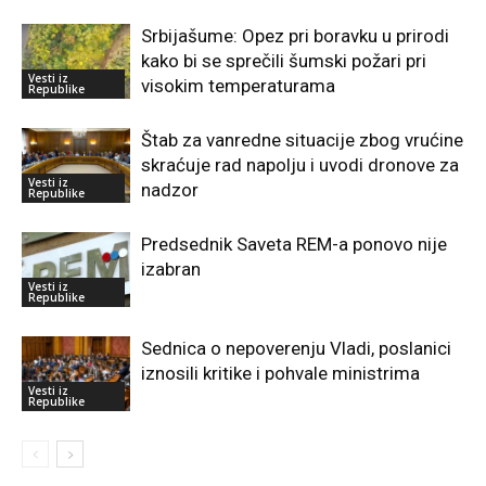
Srbijašume: Opez pri boravku u prirodi
kako bi se sprečili šumski požari pri
Vesti iz
visokim temperaturama
Republike
Štab za vanredne situacije zbog vrućine
skraćuje rad napolju i uvodi dronove za
Vesti iz
nadzor
Republike
Predsednik Saveta REM-a ponovo nije
izabran
Vesti iz
Republike
Sednica o nepoverenju Vladi, poslanici
iznosili kritike i pohvale ministrima
Vesti iz
Republike