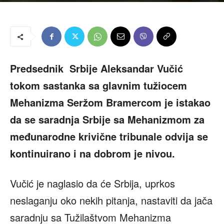
Predsednik Srbije Aleksandar Vučić
tokom sastanka sa glavnim tužiocem
Mehanizma Seržom Bramercom je istakao
da se saradnja Srbije sa Mehanizmom za
međunarodne krivične tribunale odvija se
kontinuirano i na dobrom je nivou.
Vučić je naglasio da će Srbija, uprkos
neslaganju oko nekih pitanja, nastaviti da jača
saradnju sa Tužilaštvom Mehanizma