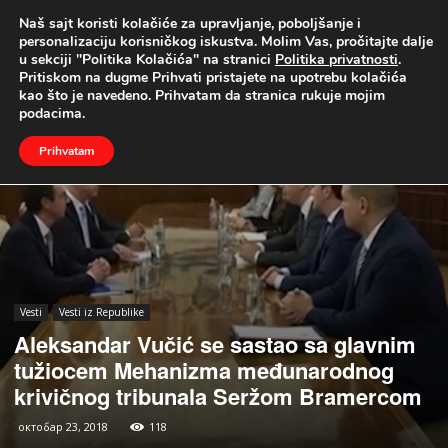
Naš sajt koristi kolačiće za upravljanje, poboljšanje i
UŽIVO
personalizaciju korisničkog iskustva. Molim Vas, pročitajte dalje
u sekciji "Politika Kolačića" na stranici
Politika privatnosti
.
Naslovna
Vesti
Vesti iz Republike
Pritiskom na dugme Prihvati pristajete na upotrebu kolačića
kao što je navedeno. Prihvatam da stranica rukuje mojim
podacima.
Prihvatam
Vesti
Vesti iz Republike
Aleksandar Vučić se sastao sa glavnim
tužiocem Mehanizma međunarodnog
krivičnog tribunala Seržom Bramercom
октобар 23, 2018
118