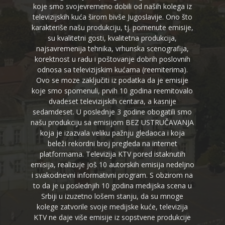
koje smo svojevremeno dobili od naših kolega iz
televizijskih kuća širom bivše Jugoslavije. Ono što
karakteriše našu produkciju, tj. pomenute emisije,
su kvalitetni gosti, kvalitetna produkcija,
najsavremenija tehnika, vrhunska scenografija,
korektnost u radu i poštovanje dobrih poslovnih
odnosa sa televizijskim kućama (reemiterima).
Ovo se moze zaključiti iz podatka da je emisije
koje smo spomenuli, prvih 10 godina reemitovalo
dvadeset televizijskih centara, a kasnije
sedamdeset. U poslednje 3 godine obogatili smo
našu produkciju sa emisijom BEZ USTRUČAVANJA
koja je izazvala veliku pažnju gledaoca i koja
beleži rekordni broj pregleda na internet
platformama. Televizija KTV pored istaknutih
emisija, realizuje još 10 autorskih emisija nedeljno
i svakodnevni informativni program. S obzirom na
to da je u poslednjih 10 godina medijska scena u
Srbiji u izuzetno lošem stanju, da su mnoge
kolege zatvorile svoje medijske kuće, televizija
KTV ne daje više emisije iz sopstvene produkcije