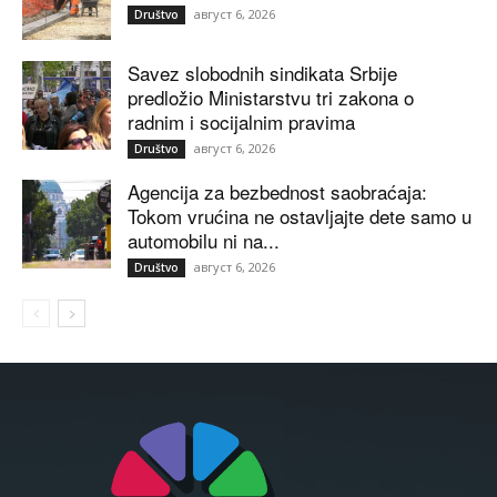
август 6, 2026
Društvo
Savez slobodnih sindikata Srbije
predložio Ministarstvu tri zakona o
radnim i socijalnim pravima
август 6, 2026
Društvo
Agencija za bezbednost saobraćaja:
Tokom vrućina ne ostavljajte dete samo u
automobilu ni na...
август 6, 2026
Društvo