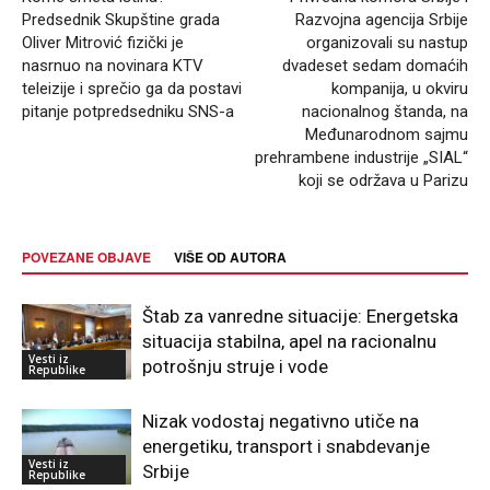
Predsednik Skupštine grada
Razvojna agencija Srbije
Oliver Mitrović fizički je
organizovali su nastup
nasrnuo na novinara KTV
dvadeset sedam domaćih
teleizije i sprečio ga da postavi
kompanija, u okviru
pitanje potpredsedniku SNS-a
nacionalnog štanda, na
Međunarodnom sajmu
prehrambene industrije „SIAL“
koji se održava u Parizu
POVEZANE OBJAVE
VIŠE OD AUTORA
Štab za vanredne situacije: Energetska
situacija stabilna, apel na racionalnu
Vesti iz
potrošnju struje i vode
Republike
Nizak vodostaj negativno utiče na
energetiku, transport i snabdevanje
Vesti iz
Srbije
Republike