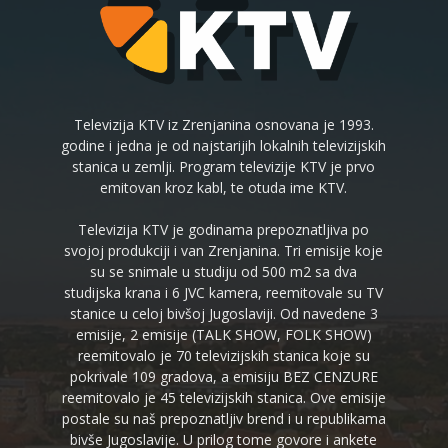
Televizija KTV iz Zrenjanina osnovana je 1993.
godine i jedna je od najstarijih lokalnih televizijskih
stanica u zemlji. Program televizije KTV je prvo
emitovan kroz kabl, te otuda ime KTV.
Televizija KTV je godinama prepoznatljiva po
svojoj produkciji i van Zrenjanina. Tri emisije koje
su se snimale u studiju od 500 m2 sa dva
studijska krana i 6 JVC kamera, reemitovale su TV
stanice u celoj bivšoj Jugoslaviji. Od navedene 3
emisije, 2 emisije (TALK SHOW, FOLK SHOW)
reemitovalo je 70 televizijskih stanica koje su
pokrivale 109 gradova, a emisiju BEZ CENZURE
reemitovalo je 45 televizijskih stanica. Ove emisije
postale su naš prepoznatljiv brend i u republikama
bivše Jugoslavije. U prilog tome govore i ankete