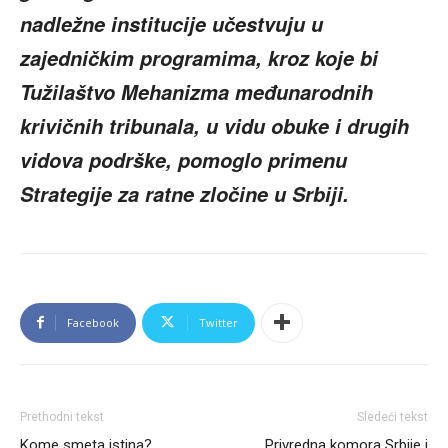
nadležne institucije učestvuju u
zajedničkim programima, kroz koje bi
Tužilaštvo Mehanizma međunarodnih
krivičnih tribunala, u vidu obuke i drugih
vidova podrške, pomoglo primenu
Strategije za ratne zločine u Srbiji.
Facebook
Twitter
Prethodni tekst
Sledeći tekst
Kome smeta istina?
Privredna komora Srbije i