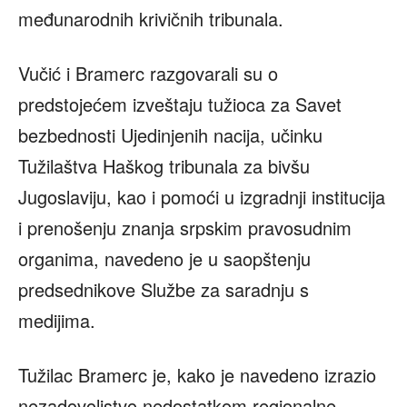
međunarodnih krivičnih tribunala.
Vučić i Bramerc razgovarali su o
predstojećem izveštaju tužioca za Savet
bezbednosti Ujedinjenih nacija, učinku
Tužilaštva Haškog tribunala za bivšu
Jugoslaviju, kao i pomoći u izgradnji institucija
i prenošenju znanja srpskim pravosudnim
organima, navedeno je u saopštenju
predsednikove Službe za saradnju s
medijima.
Tužilac Bramerc je, kako je navedeno izrazio
nezadovoljstvo nedostatkom regionalne