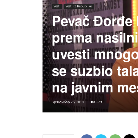
Vesti
Vesti iz Republike
Pevač Đorđe D
prema nasilni
uvesti mnogo 
se suzbio tala
na javnim me
децембар 25, 2018
229