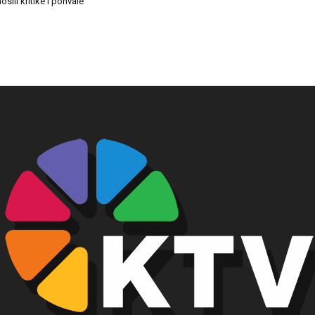
osili kritike i pohvale