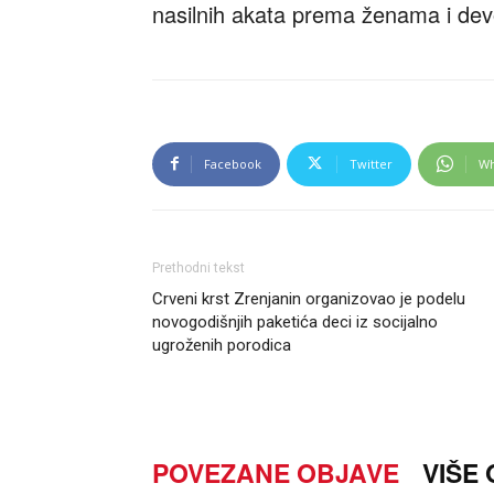
nasilnih akata prema ženama i dev
Facebook
Twitter
Wh
Prethodni tekst
Crveni krst Zrenjanin organizovao je podelu
novogodišnjih paketića deci iz socijalno
ugroženih porodica
POVEZANE OBJAVE
VIŠE