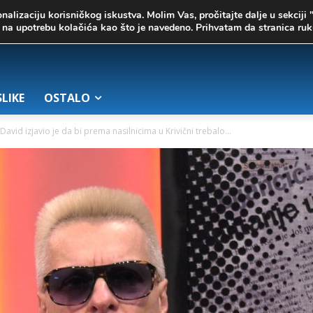
onalizaciju korisničkog iskustva. Molim Vas, pročitajte dalje u sekciji 
te na upotrebu kolačića kao što je navedeno. Prihvatam da stranica r
SLIKE
OSTALO
avid izjavio je da bi prema nasilnicima u Krivični trebalo...