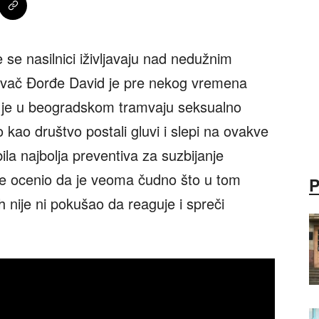
se nasilnici iživljavaju nad nedužnim
evač Đorđe David je pre nekog vremena
ji je u beogradskom tramvaju seksualno
kao društvo postali gluvi i slepi na ovakve
ila najbolja preventiva za suzbijanje
e ocenio da je veoma čudno što u tom
h nije ni pokušao da reaguje i spreči