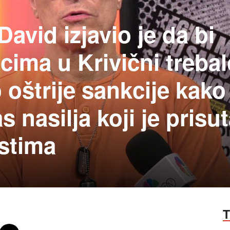
avid izjavio je da bi
cima u Krivični treba
oštrije sankcije kako
s nasilja koji je prisu
stima
T