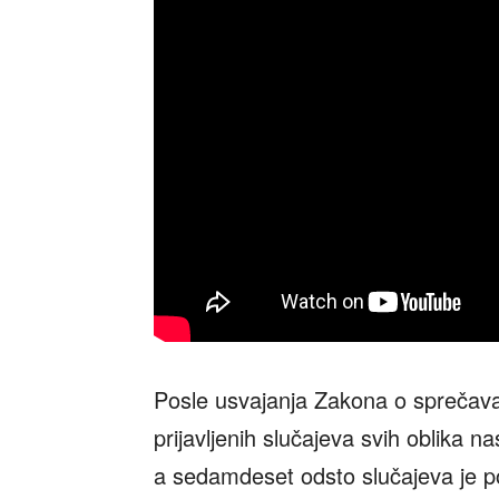
Posle usvajanja Zakona o sprečava
prijavljenih slučajeva svih oblika na
a sedamdeset odsto slučajeva je poz