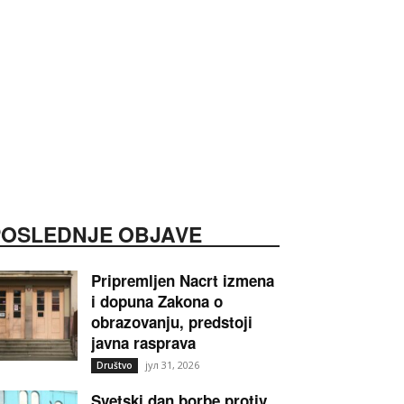
POSLEDNJE OBJAVE
Pripremljen Nacrt izmena
i dopuna Zakona o
obrazovanju, predstoji
javna rasprava
јул 31, 2026
Društvo
Svetski dan borbe protiv