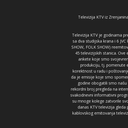
Televizija KTV iz Zrenjanina
Televizija KTV je godinama pre
sa dva studijska krana i 6 JVC
SHOW, FOLK SHOW) reemitovalo 
45 televizijskih stanica. Ove
ankete koje smo svojevreme
produkciju, tj. pomenute e
korektnost u radu i poštovanj
da je emisije koje smo spomenu
godine obogatili smo našu 
rekordni broj pregleda na inter
svakodnevni informativni progr
su mnoge kolege zatvorile svoj
danas KTV televizija gled
kablovskog emitovanja televizi