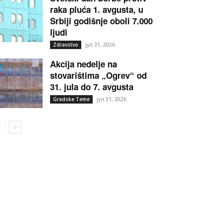
raka pluća 1. avgusta, u
Srbiji godišnje oboli 7.000
ljudi
јул 31, 2026
Zdravstvo
Akcija nedelje na
stovarištima „Ogrev“ od
31. jula do 7. avgusta
јул 31, 2026
Gradske Teme