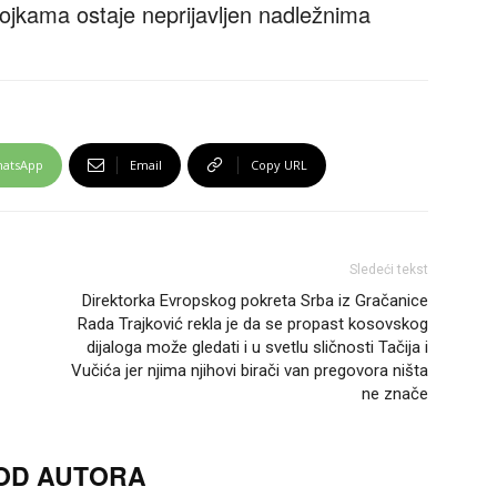
ojkama ostaje neprijavljen nadležnima
atsApp
Email
Copy URL
Sledeći tekst
Direktorka Evropskog pokreta Srba iz Gračanice
Rada Trajković rekla je da se propast kosovskog
dijaloga može gledati i u svetlu sličnosti Tačija i
Vučića jer njima njihovi birači van pregovora ništa
ne znače
 OD AUTORA