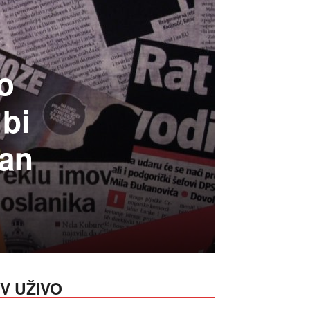
lo
 bi
tan
V UŽIVO