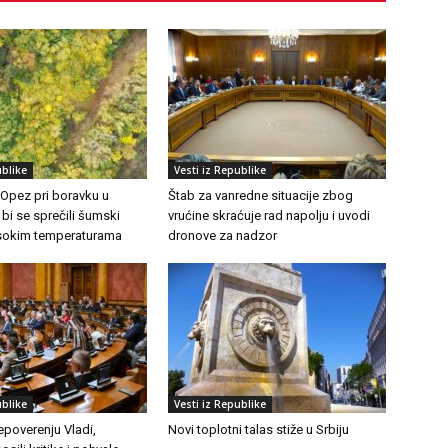
ublike
Vesti iz Republike
 Opez pri boravku u
Štab za vanredne situacije zbog
 bi se sprečili šumski
vrućine skraćuje rad napolju i uvodi
visokim temperaturama
dronove za nadzor
ublike
Vesti iz Republike
epoverenju Vladi,
Novi toplotni talas stiže u Srbiju