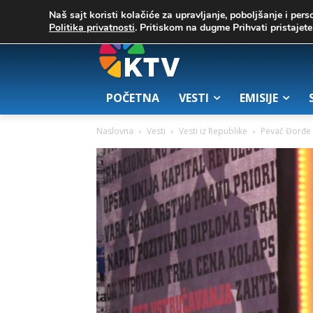
C
02. август 2026.
25.7
Zrenjanin
Naš sajt koristi kolačiće za upravljanje, poboljšanje i pers
Politika privatnosti
. Pritiskom na dugme Prihvati pristaje
POČETNA
VESTI
EMISIJE
Naslovna
Vesti
Vesti iz Republike
Pevač Đorđe D