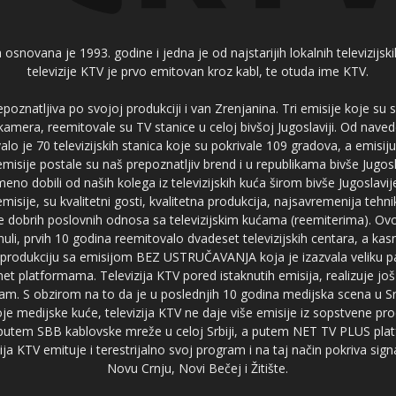
 osnovana je 1993. godine i jedna je od najstarijih lokalnih televizijs
televizije KTV je prvo emitovan kroz kabl, te otuda ime KTV.
poznatljiva po svojoj produkciji i van Zrenjanina. Tri emisije koje su
 kamera, reemitovale su TV stanice u celoj bivšoj Jugoslaviji. Od nave
je 70 televizijskih stanica koje su pokrivale 109 gradova, a emis
 emisije postale su naš prepoznatljiv brend i u republikama bivše Jugos
no dobili od naših kolega iz televizijskih kuća širom bivše Jugoslavij
misije, su kvalitetni gosti, kvalitetna produkcija, najsavremenija tehn
e dobrih poslovnih odnosa sa televizijskim kućama (reemiterima). Ovo
li, prvih 10 godina reemitovalo dvadeset televizijskih centara, a ka
produkciju sa emisijom BEZ USTRUČAVANJA koja je izazvala veliku pa
net platformama. Televizija KTV pored istaknutih emisija, realizuje još
am. S obzirom na to da je u poslednjih 10 godina medijska scena u Srb
e medijske kuće, televizija KTV ne daje više emisije iz sopstvene pro
a putem SBB kablovske mreže u celoj Srbiji, a putem NET TV PLUS pla
ja KTV emituje i terestrijalno svoj program i na taj način pokriva sig
Novu Crnju, Novi Bečej i Žitište.