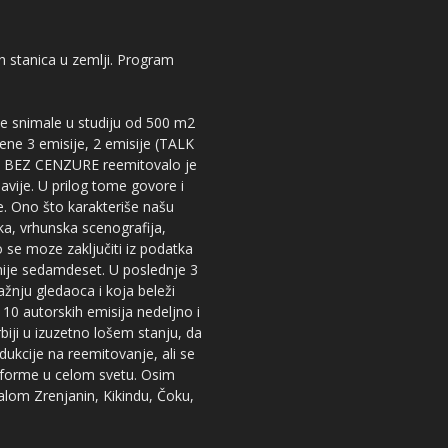
kih stanica u zemlji. Program
 se snimale u studiju od 500 m2
dene 3 emisije, 2 emisije (TALK
iju BEZ CENZURE reemitovalo je
lavije. U prilog tome govore i
e. Ono što karakteriše našu
ika, vrhunska scenografija,
 se moze zaključiti iz podatka
snije sedamdeset. U poslednje 3
žnju gledaoca i koja beleži
 10 autorskih emisija nedeljno i
iji u izuzetno lošem stanju, da
dukcije na reemitovanje, ali se
tforme u celom svetu. Osim
nalom Zrenjanin, Kikindu, Čoku,