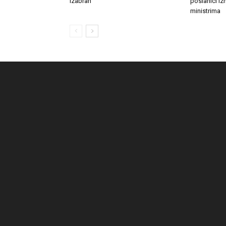
izabran
poslanici izn
ministrima