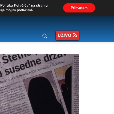
"Politika Kolačića" na stranici
Prihvatam
ukuje mojim podacima.
UŽIVO