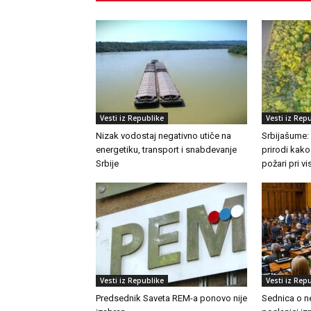
Vesti iz Republike
Vesti iz Rep
Nizak vodostaj negativno utiče na
Srbijašume:
energetiku, transport i snabdevanje
prirodi kako
Srbije
požari pri 
Vesti iz Republike
Vesti iz Rep
Predsednik Saveta REM-a ponovo nije
Sednica o n