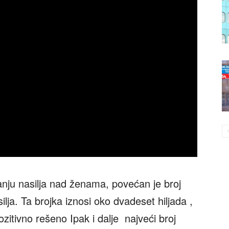
nju nasilja nad ženama, povećan je broj
silja. Ta brojka iznosi oko dvadeset hiljada ,
itivno rešeno Ipak i dalje najveći broj