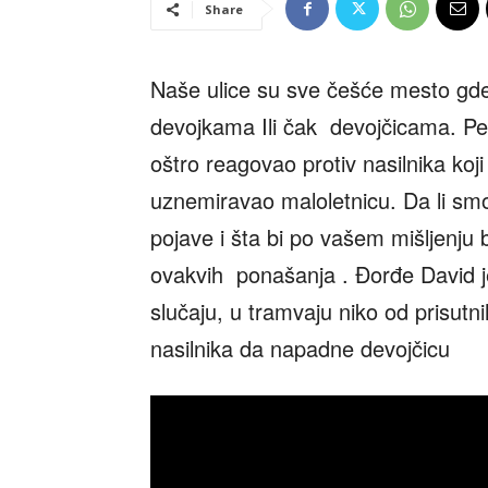
Share
Naše ulice su sve češće mesto gde 
devojkama Ili čak devojčicama. P
oštro reagovao protiv nasilnika ko
uznemiravao maloletnicu. Da li smo 
pojave i šta bi po vašem mišljenju b
ovakvih ponašanja . Đorđe David j
slučaju, u tramvaju niko od prisutni
nasilnika da napadne devojčicu