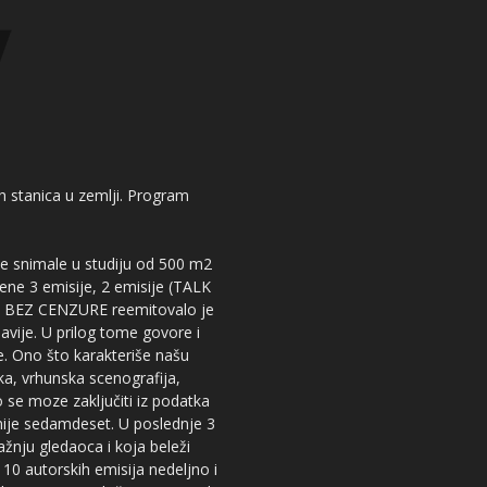
kih stanica u zemlji. Program
 se snimale u studiju od 500 m2
dene 3 emisije, 2 emisije (TALK
iju BEZ CENZURE reemitovalo je
lavije. U prilog tome govore i
e. Ono što karakteriše našu
ika, vrhunska scenografija,
 se moze zaključiti iz podatka
snije sedamdeset. U poslednje 3
žnju gledaoca i koja beleži
 10 autorskih emisija nedeljno i