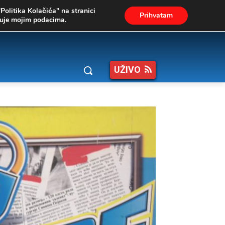
"Politika Kolačića" na stranici
Prihvatam
ukuje mojim podacima.
UŽIVO