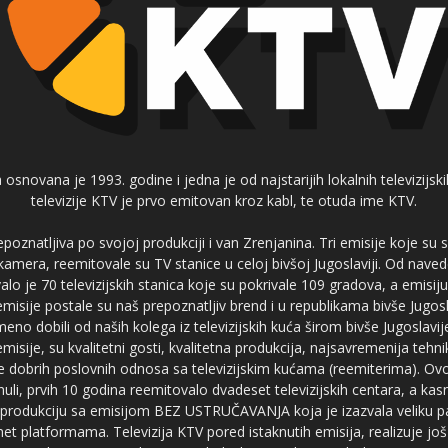
 osnovana je 1993. godine i jedna je od najstarijih lokalnih televizijs
televizije KTV je prvo emitovan kroz kabl, te otuda ime KTV.
poznatljiva po svojoj produkciji i van Zrenjanina. Tri emisije koje su
 kamera, reemitovale su TV stanice u celoj bivšoj Jugoslaviji. Od nave
je 70 televizijskih stanica koje su pokrivale 109 gradova, a emis
 emisije postale su naš prepoznatljiv brend i u republikama bivše Jugos
no dobili od naših kolega iz televizijskih kuća širom bivše Jugoslavij
misije, su kvalitetni gosti, kvalitetna produkcija, najsavremenija tehn
e dobrih poslovnih odnosa sa televizijskim kućama (reemiterima). Ovo
li, prvih 10 godina reemitovalo dvadeset televizijskih centara, a ka
produkciju sa emisijom BEZ USTRUČAVANJA koja je izazvala veliku pa
net platformama. Televizija KTV pored istaknutih emisija, realizuje još