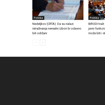
Politika
Politika
Nedeljkov (CRTA): Da su nalazi
BIRODI traži
istraživanja nerealni izbori bi odavno
javni funkc
bili održani
može biti i 