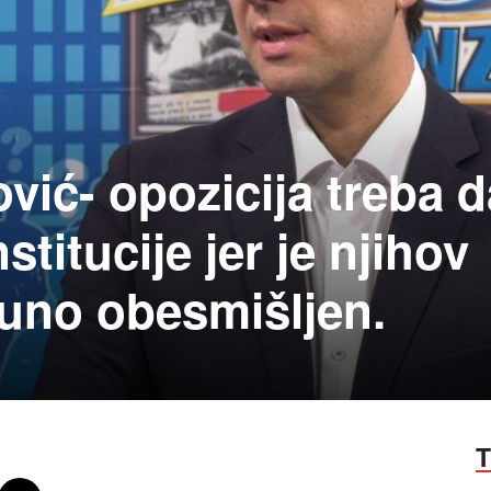
vić- opozicija treba d
stitucije jer je njihov
puno obesmišljen.
T