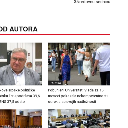
35.redovnu sednicu
 OD AUTORA
Politika
 Nove srpske političke
Pobunjeni Univerzitet: Vlada za 15
ntsku listu podržava 39,6
meseci pokazala nekompetentnost i
 SNS 37,5 odsto
odrekla se svojih nadležnosti