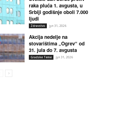
raka pluća 1. avgusta, u
Srbiji godišnje oboli 7.000
ljudi
јул 31, 2026
Zdravstvo
Akcija nedelje na
stovarištima „Ogrev“ od
31. jula do 7. avgusta
јул 31, 2026
Gradske Teme