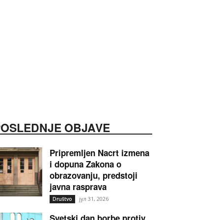
POSLEDNJE OBJAVE
Pripremljen Nacrt izmena
i dopuna Zakona o
obrazovanju, predstoji
javna rasprava
јул 31, 2026
Društvo
Svetski dan borbe protiv