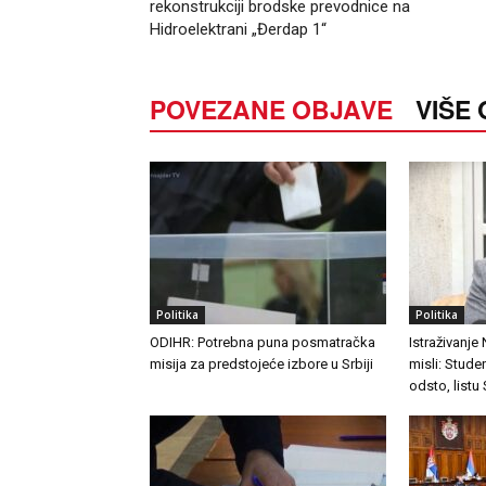
rekonstrukciji brodske prevodnice na
Hidroelektrani „Đerdap 1“
POVEZANE OBJAVE
VIŠE
Politika
Politika
ODIHR: Potrebna puna posmatračka
Istraživanje
misija za predstojeće izbore u Srbiji
misli: Stude
odsto, listu