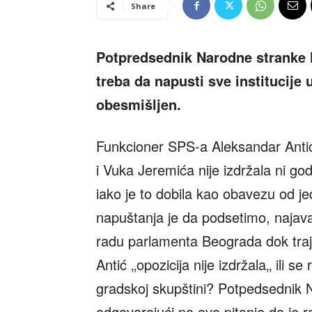
Share
Potpredsednik Narodne stranke N
treba da napusti sve institucije u
obesmišljen.
Funkcioner SPS-a Aleksandar Antić 
i Vuka Jeremića nije izdržala ni go
iako je to dobila kao obavezu od j
napuštanja je da podsetimo, najav
radu parlamenta Beograda dok traju 
Antić ‚‚opozicija nije izdržala‚‚ ili s
gradskoj skupštini? Potpedsednik 
odgovarajući na ovo pitanje da je 