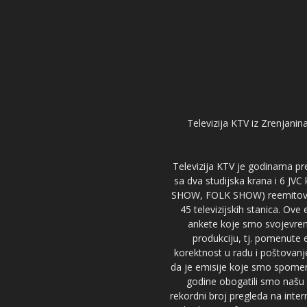
Televizija KTV iz Zrenjanina
Televizija KTV je godinama pre
sa dva studijska krana i 6 JVC
SHOW, FOLK SHOW) reemitovalo 
45 televizijskih stanica. Ove
ankete koje smo svojevreme
produkciju, tj. pomenute e
korektnost u radu i poštovanj
da je emisije koje smo spomenu
godine obogatili smo našu 
rekordni broj pregleda na inter