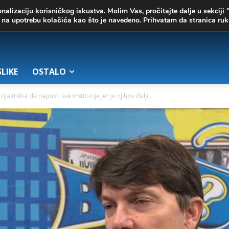
onalizaciju korisničkog iskustva. Molim Vas, pročitajte dalje u sekciji 
te na upotrebu kolačića kao što je navedeno. Prihvatam da stranica r
SLIKE
OSTALO
ja treba da napusti sve institucije jer je njihov dalji...