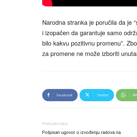
Narodna stranka je poručila da je
i izopačen da garantuje samo odr
bilo kakvu pozitivnu promenu”. Zbog
za promene ne može izboriti unuta
Facebook
Twitter
Wh
Prethodni tekst
Potpisan ugovor o izvođenju radova na