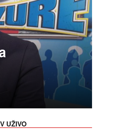
a
V UŽIVO