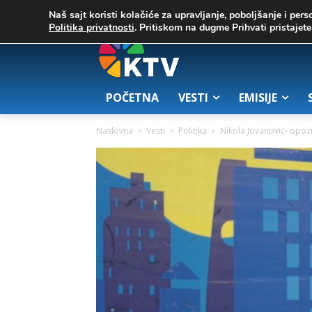
C
02. август 2026.
25.7
Zrenjanin
Naš sajt koristi kolačiće za upravljanje, poboljšanje i pers
Politika privatnosti
. Pritiskom na dugme Prihvati pristaje
POČETNA
VESTI
EMISIJE
Naslovna
Vesti
Politika
Nikola Jovanović- opozici