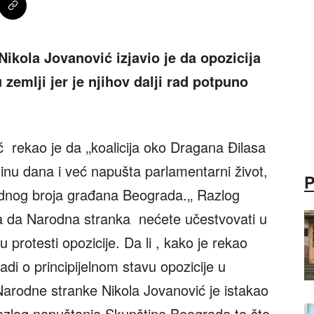
ikola Jovanović izjavio je da opozicija
 zemlji jer je njihov dalji rad potpuno
rekao je da ‚‚koalicija oko Dragana Đilasa
dinu dana i već napušta parlamentarni život,
ednog broja građana Beograda.‚‚ Razlog
a da Narodna stranka nećete učestvovati u
protesti opozicije. Da li , kako je rekao
e radi o principijelnom stavu opozicije u
Narodne stranke Nikola Jovanović je istakao
razlog napuštanja Skupštine Beograda to što