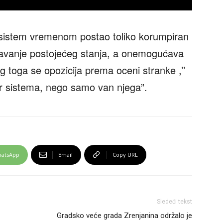
 “sistem vremenom postao toliko korumpiran
žavanje postojećeg stanja, a onemogućava
 toga se opozicija prema oceni stranke ,’’
r sistema, nego samo van njega”.
atsApp
Email
Copy URL
Sledeći tekst
Gradsko veće grada Zrenjanina održalo je