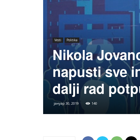
Vesti
Politika
Nikola Jovano
napusti sve in
dalji rad pot
јануар 30, 2019
140