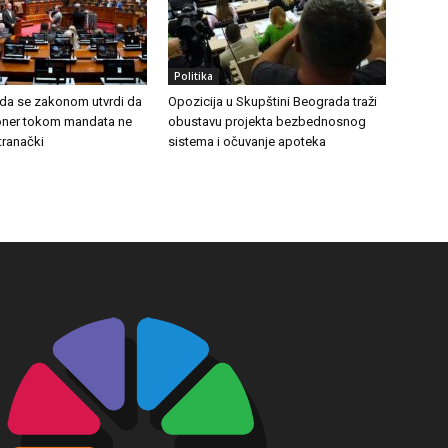
Politika
 da se zakonom utvrdi da
Opozicija u Skupštini Beograda traži
ioner tokom mandata ne
obustavu projekta bezbednosnog
stranački
sistema i očuvanje apoteka