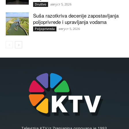
август 5, 2026
Društvo
Suša razotkriva decenije zapostavljanja
poljoprivrede i upravljanja vodama
август 5, 2026
Poljoprivreda
Televizija KTV iz Zrenjanina osnovana je 1993.