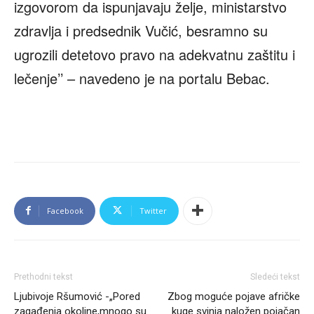
izgovorom da ispunjavaju želje, ministarstvo
zdravlja i predsednik Vučić, besramno su
ugrozili detetovo pravo na adekvatnu zaštitu i
lečenje’’ – navedeno je na portalu Bebac.
Facebook
Twitter
Prethodni tekst
Sledeći tekst
Ljubivoje Ršumović -„Pored
Zbog moguće pojave afričke
zagađenja okoline,mnogo su
kuge svinja naložen pojačan