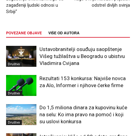
zagađeniji ljudski odnosi u
odstrel divljih svinja
Srbiji“
POVEZANE OBJAVE
VIŠE OD AUTORA
Ustavobranitelji osuđuju saopštenje
Višeg tužilaštva u Beogradu o ubistvu
Vladimira Cvijana
Društvo
Rezultati 153 konkursa: Najviše novca
za Alo, Informer i njihove ćerke firme
Društvo
Do 1,5 miliona dinara za kupovinu kuće
na selu: Ko ima pravo na pomoć i koji
su uslovi konkursa
Društvo