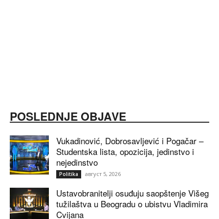
POSLEDNJE OBJAVE
Vukadinović, Dobrosavljević i Pogačar –
Studentska lista, opozicija, jedinstvo i
nejedinstvo
август 5, 2026
Politika
Ustavobranitelji osuđuju saopštenje Višeg
tužilaštva u Beogradu o ubistvu Vladimira
Cvijana