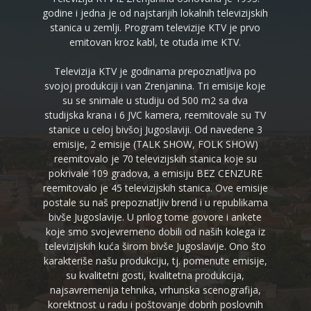
godine i jedna je od najstarijih lokalnih televizijskih
stanica u zemlji. Program televizije KTV je prvo
emitovan kroz kabl, te otuda ime KTV.
Televizija KTV je godinama prepoznatljiva po
svojoj produkciji i van Zrenjanina. Tri emisije koje
su se snimale u studiju od 500 m2 sa dva
studijska krana i 6 JVC kamera, reemitovale su TV
stanice u celoj bivšoj Jugoslaviji. Od navedene 3
emisije, 2 emisije (TALK SHOW, FOLK SHOW)
reemitovalo je 70 televizijskih stanica koje su
pokrivale 109 gradova, a emisiju BEZ CENZURE
reemitovalo je 45 televizijskih stanica. Ove emisije
postale su naš prepoznatljiv brend i u republikama
bivše Jugoslavije. U prilog tome govore i ankete
koje smo svojevremeno dobili od naših kolega iz
televizijskih kuća širom bivše Jugoslavije. Ono što
karakteriše našu produkciju, tj. pomenute emisije,
su kvalitetni gosti, kvalitetna produkcija,
najsavremenija tehnika, vrhunska scenografija,
korektnost u radu i poštovanje dobrih poslovnih