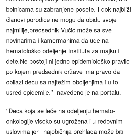
bolnicama su zabranjene posete. I dok najbliži
članovi porodice ne mogu da obiđu svoje
najmilije,predsednik Vučić može sa sve
novinarima i kamermanima da uđe na
hematološko odeljenje Instituta za majku i
dete.Ne postoji ni jedno epidemiološko pravilo
po kojem predsednik države ima pravo da
obilazi decu sa najtežim oboljenjima i u to
usred epidemije.’’- navedeno je na portalu.
‘’Deca koja se leče na odeljenju hemato-
onkologije visoko su ugrožena i u redovnim
uslovima jer i najobičnija prehlada može biti