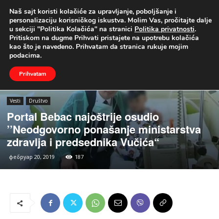
Naš sajt koristi kolačiće za upravljanje, poboljšanje i
UŽIVO
personalizaciju korisničkog iskustva. Molim Vas, pročitajte dalje
u sekciji "Politika Kolačića" na stranici
Politika privatnosti
.
Naslovna
Vesti
Društvo
Pritiskom na dugme Prihvati pristajete na upotrebu kolačića
kao što je navedeno. Prihvatam da stranica rukuje mojim
podacima.
Prihvatam
Vesti
Društvo
Portal Bebac najoštrije osudio
’’Neodgovorno ponašanje ministarstva
zdravlja i predsednika Vučića“
фебруар 20, 2019
187