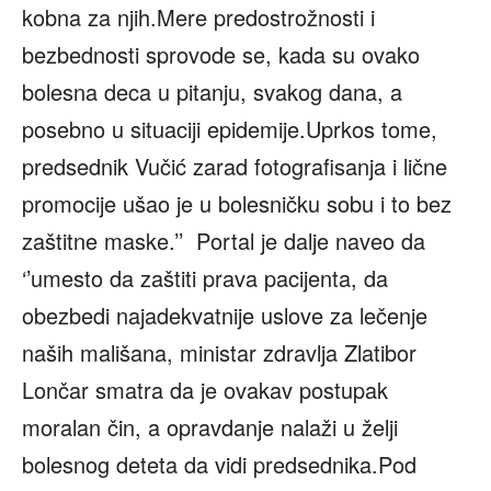
kobna za njih.Mere predostrožnosti i
bezbednosti sprovode se, kada su ovako
bolesna deca u pitanju, svakog dana, a
posebno u situaciji epidemije.Uprkos tome,
predsednik Vučić zarad fotografisanja i lične
promocije ušao je u bolesničku sobu i to bez
zaštitne maske.’’ Portal je dalje naveo da
‘’umesto da zaštiti prava pacijenta, da
obezbedi najadekvatnije uslove za lečenje
naših mališana, ministar zdravlja Zlatibor
Lončar smatra da je ovakav postupak
moralan čin, a opravdanje nalaži u želji
bolesnog deteta da vidi predsednika.Pod