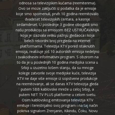
odnosa sa televizijskim kućama (reemiterima).
Ovo se moze zaključiti iz podatka da je emisije
koje smo spomenuli, prvih 10 godina reemitovalo
dvadeset televizijskih centara, a kasnije
sedamdeset. U poslednje 3 godine obogatili smo
našu produkciju sa emisijom BEZ USTRUČAVANJA
koja je izazvala veliku pažnju gledaoca i koja
beleži rekordni broj pregleda na internet
platformama. Televizija KTV pored istaknutih
emisija, realizuje još 10 autorskih emisija nedeljno
i svakodnevni informativni program. S obzirom na
to da je u poslednjih 10 godina medijska scena u
Srbiji u izuzetno lošem stanju, da su mnoge
kolege zatvorile svoje medijske kuće, televizija
KTV ne daje više emisije iz sopstvene produkcije
na reemitovanje, ali se danas KTV televizija gleda
putem SBB kablovske mreže u celoj Srbiji, a
putem NET TV PLUS platforme u celom svetu.
Osim kablovskog emitovanja televizija KTV
emituje i terestrijalno svoj program i na taj način
pokriva signalom Zrenjanin, Kikindu, Čoku, Novu