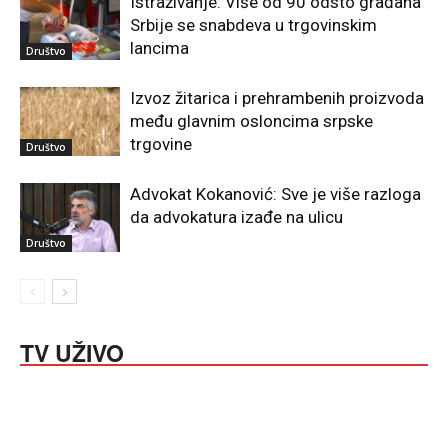
Istraživanje: Više od 90 odsto građana
Srbije se snabdeva u trgovinskim
lancima
Društvo
Izvoz žitarica i prehrambenih proizvoda
među glavnim osloncima srpske
trgovine
Društvo
Advokat Kokanović: Sve je više razloga
da advokatura izađe na ulicu
Društvo
TV UŽIVO