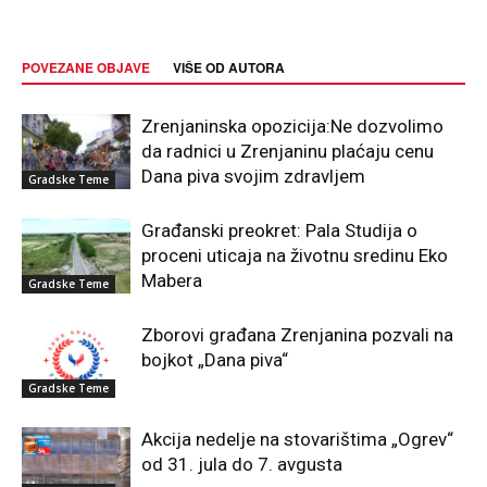
POVEZANE OBJAVE
VIŠE OD AUTORA
Zrenjaninska opozicija:Ne dozvolimo
da radnici u Zrenjaninu plaćaju cenu
Dana piva svojim zdravljem
Gradske Teme
Građanski preokret: Pala Studija o
proceni uticaja na životnu sredinu Eko
Mabera
Gradske Teme
Zborovi građana Zrenjanina pozvali na
bojkot „Dana piva“
Gradske Teme
Akcija nedelje na stovarištima „Ogrev“
od 31. jula do 7. avgusta