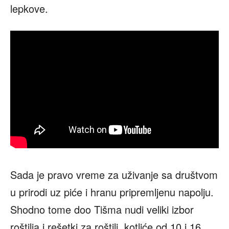
lepkove.
Sada je pravo vreme za uživanje sa društvom
u prirodi uz piće i hranu pripremljenu napolju.
Shodno tome doo Tišma nudi veliki izbor
roštilja i rešetki za roštilj, kotliće od 10 i 16