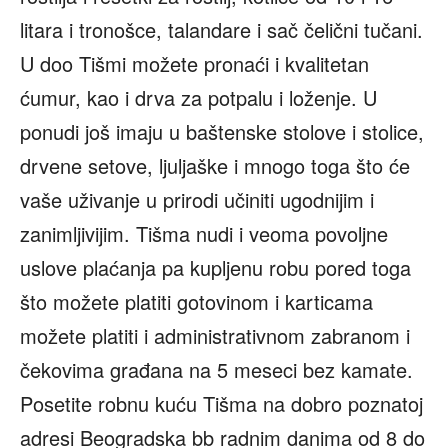
litara i tronošce, talandare i sač čelični tučani.
U doo Tišmi možete pronaći i kvalitetan
ćumur, kao i drva za potpalu i loženje. U
ponudi još imaju u baštenske stolove i stolice,
drvene setove, ljuljaške i mnogo toga što će
vaše uživanje u prirodi učiniti ugodnijim i
zanimljivijim. Tišma nudi i veoma povoljne
uslove plaćanja pa kupljenu robu pored toga
što možete platiti gotovinom i karticama
možete platiti i administrativnom zabranom i
čekovima građana na 5 meseci bez kamate.
Posetite robnu kuću Tišma na dobro poznatoj
adresi Beogradska bb radnim danima od 8 do