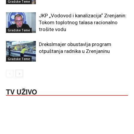
Gradske Teme
JKP „Vodovod i kanalizacija“ Zrenjanin:
Tokom toplotnog talasa racionalno
trošite vodu
Gradske Teme
Drekslmajer obustavlja program
otpuštanja radnika u Zrenjaninu
Gradske Teme
TV UŽIVO