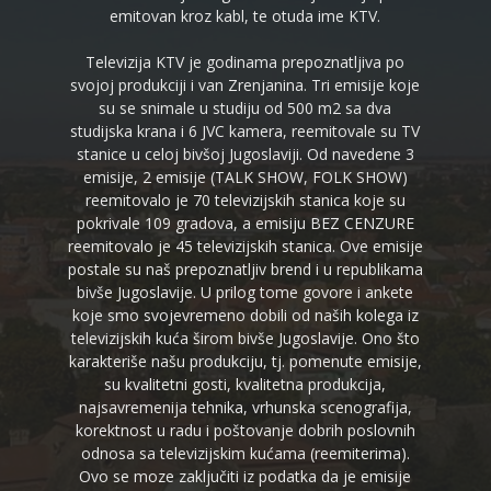
emitovan kroz kabl, te otuda ime KTV.
Televizija KTV je godinama prepoznatljiva po
svojoj produkciji i van Zrenjanina. Tri emisije koje
su se snimale u studiju od 500 m2 sa dva
studijska krana i 6 JVC kamera, reemitovale su TV
stanice u celoj bivšoj Jugoslaviji. Od navedene 3
emisije, 2 emisije (TALK SHOW, FOLK SHOW)
reemitovalo je 70 televizijskih stanica koje su
pokrivale 109 gradova, a emisiju BEZ CENZURE
reemitovalo je 45 televizijskih stanica. Ove emisije
postale su naš prepoznatljiv brend i u republikama
bivše Jugoslavije. U prilog tome govore i ankete
koje smo svojevremeno dobili od naših kolega iz
televizijskih kuća širom bivše Jugoslavije. Ono što
karakteriše našu produkciju, tj. pomenute emisije,
su kvalitetni gosti, kvalitetna produkcija,
najsavremenija tehnika, vrhunska scenografija,
korektnost u radu i poštovanje dobrih poslovnih
odnosa sa televizijskim kućama (reemiterima).
Ovo se moze zaključiti iz podatka da je emisije