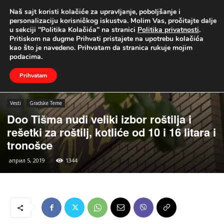
Naš sajt koristi kolačiće za upravljanje, poboljšanje i
UŽIVO
personalizaciju korisničkog iskustva. Molim Vas, pročitajte dalje
u sekciji "Politika Kolačića" na stranici
Politika privatnosti
.
Naslovna
Vesti
Gradske Teme
Pritiskom na dugme Prihvati pristajete na upotrebu kolačića
kao što je navedeno. Prihvatam da stranica rukuje mojim
podacima.
Prihvatam
Vesti
Gradske Teme
Doo Tišma nudi veliki izbor roštilja i
rešetki za roštilj, kotliće od 10 i 16 litara i
tronošce
април 5, 2019
1344