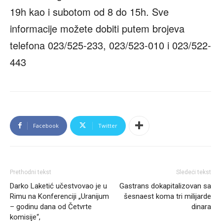
19h kao i subotom od 8 do 15h. Sve
informacije možete dobiti putem brojeva
telefona 023/525-233, 023/523-010 i 023/522-
443
Facebook
Twitter
Prethodni tekst
Sledeći tekst
Darko Laketić učestvovao je u
Gastrans dokapitalizovan sa
Rimu na Konferenciji „Uranijum
šesnaest koma tri milijarde
– godinu dana od Četvrte
dinara
komisije“,