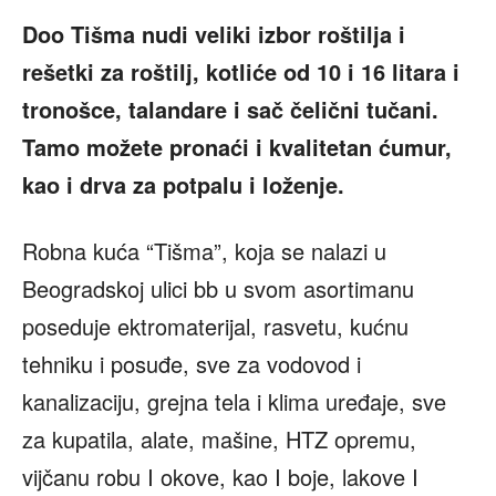
Doo Tišma nudi veliki izbor roštilja i
rešetki za roštilj, kotliće od 10 i 16 litara i
tronošce, talandare i sač čelični tučani.
Tamo možete pronaći i kvalitetan ćumur,
kao i drva za potpalu i loženje.
Robna kuća “Tišma”, koja se nalazi u
Beogradskoj ulici bb u svom asortimanu
poseduje ektromaterijal, rasvetu, kućnu
tehniku i posuđe, sve za vodovod i
kanalizaciju, grejna tela i klima uređaje, sve
za kupatila, alate, mašine, HTZ opremu,
vijčanu robu I okove, kao I boje, lakove I