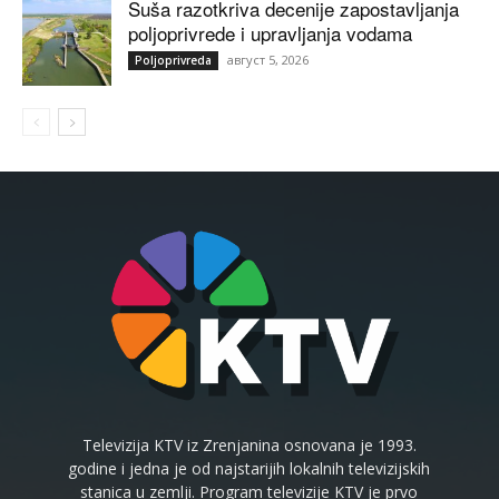
Suša razotkriva decenije zapostavljanja
poljoprivrede i upravljanja vodama
август 5, 2026
Poljoprivreda
Televizija KTV iz Zrenjanina osnovana je 1993.
godine i jedna je od najstarijih lokalnih televizijskih
stanica u zemlji. Program televizije KTV je prvo