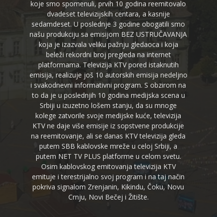
koje smo spomenuli, prvih 10 godina reemitovalo
dvadeset televizijskih centara, a kasnije
sedamdeset. U poslednje 3 godine obogatili smo
našu produkciju sa emisijom BEZ USTRUČAVANJA
koja je izazvala veliku pažnju gledaoca i koja
beleži rekordni broj pregleda na internet
platformama. Televizija KTV pored istaknutih
emisija, realizuje još 10 autorskih emisija nedeljno
i svakodnevni informativni program. S obzirom na
to da je u poslednjih 10 godina medijska scena u
Srbiji u izuzetno lošem stanju, da su mnoge
kolege zatvorile svoje medijske kuće, televizija
KTV ne daje više emisije iz sopstvene produkcije
na reemitovanje, ali se danas KTV televizija gleda
putem SBB kablovske mreže u celoj Srbiji, a
putem NET TV PLUS platforme u celom svetu.
Osim kablovskog emitovanja televizija KTV
emituje i terestrijalno svoj program i na taj način
pokriva signalom Zrenjanin, Kikindu, Čoku, Novu
Crnju, Novi Bečej i Žitište.