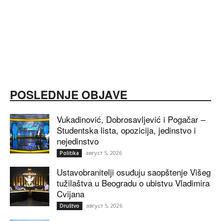
POSLEDNJE OBJAVE
Vukadinović, Dobrosavljević i Pogačar –
Studentska lista, opozicija, jedinstvo i
nejedinstvo
август 5, 2026
Politika
Ustavobranitelji osuđuju saopštenje Višeg
tužilaštva u Beogradu o ubistvu Vladimira
Cvijana
август 5, 2026
Društvo