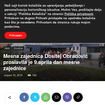
Naš sajt koristi kolačiće za upravljanje, poboljšanje i
UŽIVO
personalizaciju korisničkog iskustva. Molim Vas, pročitajte dalje
u sekciji "Politika Kolačića" na stranici
Politika privatnosti
.
Naslovna
Vesti
Društvo
Pritiskom na dugme Prihvati pristajete na upotrebu kolačića
kao što je navedeno. Prihvatam da stranica rukuje mojim
podacima.
Prihvatam
Vesti
Društvo
Mesna zajednica Dositej Obradović
proslavila je 9.aprila dan mesne
zajednice
април 10, 2019
154