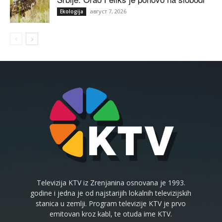
август 7, 2026
Ekologija
Televizija KTV iz Zrenjanina osnovana je 1993.
godine i jedna je od najstarijih lokalnih televizijskih
stanica u zemlji. Program televizije KTV je prvo
emitovan kroz kabl, te otuda ime KTV.