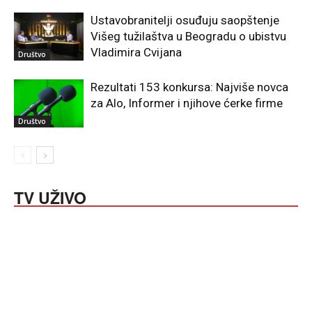
Ustavobranitelji osuđuju saopštenje
Višeg tužilaštva u Beogradu o ubistvu
Vladimira Cvijana
Društvo
Rezultati 153 konkursa: Najviše novca
za Alo, Informer i njihove ćerke firme
Društvo
TV UŽIVO