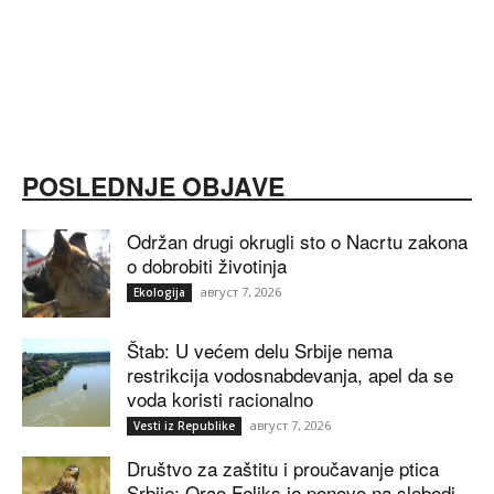
POSLEDNJE OBJAVE
Održan drugi okrugli sto o Nacrtu zakona
o dobrobiti životinja
август 7, 2026
Ekologija
Štab: U većem delu Srbije nema
restrikcija vodosnabdevanja, apel da se
voda koristi racionalno
август 7, 2026
Vesti iz Republike
Društvo za zaštitu i proučavanje ptica
Srbije: Orao Feliks je ponovo na slobodi