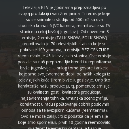
Televizija KTV je godinama prepoznatljiva po
svojoj produkciji i van Zrenjanina. Tri emisije koje
su se snimale u studiju od 500 m2 sa dva
studijska krana i 6 JVC kamera, reemitovale su TV
stanice u celoj bivšoj Jugoslaviji. Od navedene 3
emisije, 2 emisije (TALK SHOW, FOLK SHOW)
reemitovalo je 70 televizijskih stanica koje su
pokrivale 109 gradova, a emisiju BEZ CENZURE
reemitovalo je 45 televizijskih stanica. Ove emisije
postale su naš prepoznatljiv brend i u republikama
bivše Jugoslavije. U prilog tome govore i ankete
koje smo svojevremeno dobili od naših kolega iz
televizijskih kuća širom bivše Jugoslavije. Ono što
karakteriše našu produkciju, tj. pomenute emisije,
su kvalitetni gosti, kvalitetna produkcija,
najsavremenija tehnika, vrhunska scenografija,
korektnost u radu i poštovanje dobrih poslovnih
odnosa sa televizijskim kućama (reemiterima).
Ovo se moze zaključiti iz podatka da je emisije
koje smo spomenuli, prvih 10 godina reemitovalo
dvadeset televizijskih centara, a kasnije