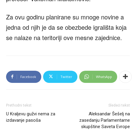
Za ovu godinu planirane su mnoge novine a
jedna od njih je da se obezbede igrališta koja
se nalaze na teritoriji ove mesne zajednice.
Facebook
Twitter
WhatsApp
Prethodni tekst
Sledeći tekst
U Kraljevu gužvi nema za
Aleksandar Šešelj na
izdavanje pasoša
zasedanju Parlamentarne
skupštine Saveta Evrope