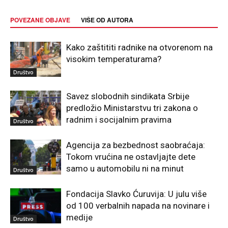
POVEZANE OBJAVE
VIŠE OD AUTORA
Kako zaštititi radnike na otvorenom na
visokim temperaturama?
Društvo
Savez slobodnih sindikata Srbije
predložio Ministarstvu tri zakona o
radnim i socijalnim pravima
Društvo
Agencija za bezbednost saobraćaja:
Tokom vrućina ne ostavljajte dete
samo u automobilu ni na minut
Društvo
Fondacija Slavko Ćuruvija: U julu više
od 100 verbalnih napada na novinare i
medije
Društvo