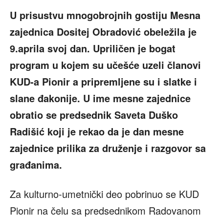
U prisustvu mnogobrojnih gostiju Mesna
zajednica Dositej Obradović obeležila je
9.aprila svoj dan. Upriličen je bogat
program u kojem su učešće uzeli članovi
KUD-a Pionir a pripremljene su i slatke i
slane đakonije. U ime mesne zajednice
obratio se predsednik Saveta Duško
Radišić koji je rekao da je dan mesne
zajednice prilika za druženje i razgovor sa
građanima.
Za kulturno-umetnički deo pobrinuo se KUD
Pionir na čelu sa predsednikom Radovanom