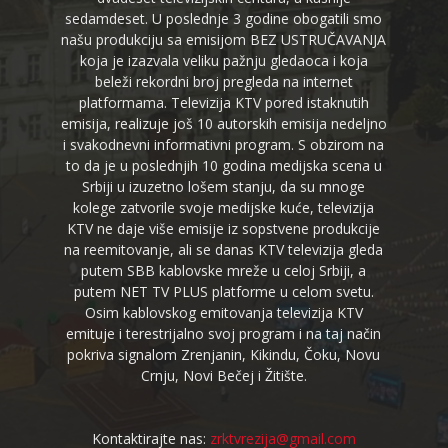
sedamdeset. U poslednje 3 godine obogatili smo
našu produkciju sa emisijom BEZ USTRUČAVANJA
koja je izazvala veliku pažnju gledaoca i koja
beleži rekordni broj pregleda na internet
platformama. Televizija KTV pored istaknutih
emisija, realizuje još 10 autorskih emisija nedeljno
i svakodnevni informativni program. S obzirom na
to da je u poslednjih 10 godina medijska scena u
Srbiji u izuzetno lošem stanju, da su mnoge
kolege zatvorile svoje medijske kuće, televizija
KTV ne daje više emisije iz sopstvene produkcije
na reemitovanje, ali se danas KTV televizija gleda
putem SBB kablovske mreže u celoj Srbiji, a
putem NET TV PLUS platforme u celom svetu.
Osim kablovskog emitovanja televizija KTV
emituje i terestrijalno svoj program i na taj način
pokriva signalom Zrenjanin, Kikindu, Čoku, Novu
Crnju, Novi Bečej i Žitište.
Kontaktirajte nas:
zrktvrezija@gmail.com