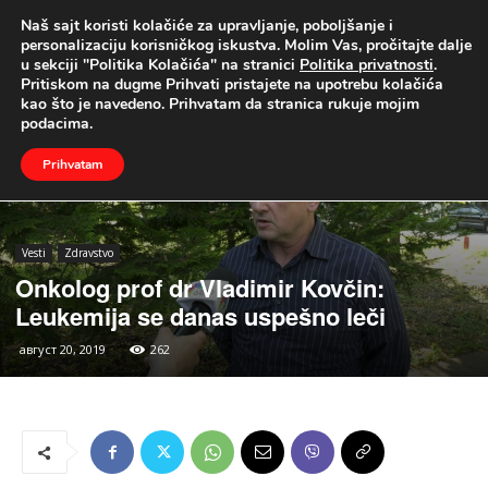
Naš sajt koristi kolačiće za upravljanje, poboljšanje i
UŽIVO
personalizaciju korisničkog iskustva. Molim Vas, pročitajte dalje
u sekciji "Politika Kolačića" na stranici
Politika privatnosti
.
Naslovna
Vesti
Zdravstvo
Pritiskom na dugme Prihvati pristajete na upotrebu kolačića
kao što je navedeno. Prihvatam da stranica rukuje mojim
podacima.
Prihvatam
Vesti
Zdravstvo
Onkolog prof dr Vladimir Kovčin:
Leukemija se danas uspešno leči
август 20, 2019
262