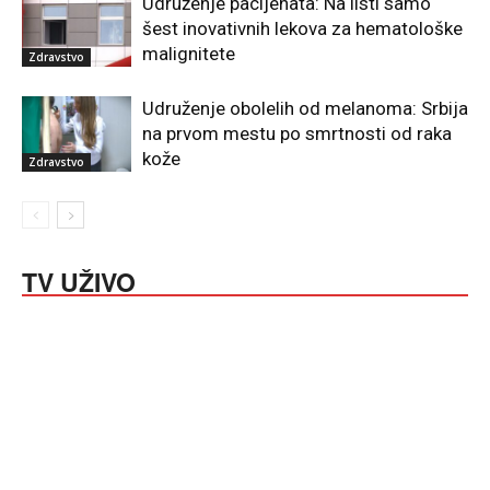
Udruženje pacijenata: Na listi samo
šest inovativnih lekova za hematološke
malignitete
Zdravstvo
Udruženje obolelih od melanoma: Srbija
na prvom mestu po smrtnosti od raka
kože
Zdravstvo
TV UŽIVO