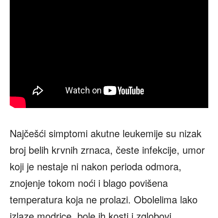
Najčešći simptomi akutne leukemije su nizak
broj belih krvnih zrnaca, česte infekcije, umor
koji je nestaje ni nakon perioda odmora,
znojenje tokom noći i blago povišena
temperatura koja ne prolazi. Obolelima lako
izlaze modrice, bole ih kosti i zglobovi,