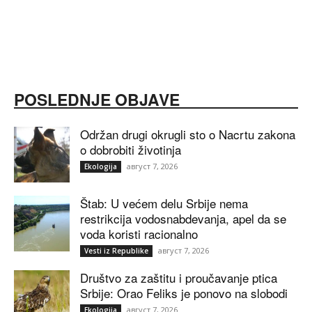
POSLEDNJE OBJAVE
Održan drugi okrugli sto o Nacrtu zakona
o dobrobiti životinja
август 7, 2026
Ekologija
Štab: U većem delu Srbije nema
restrikcija vodosnabdevanja, apel da se
voda koristi racionalno
август 7, 2026
Vesti iz Republike
Društvo za zaštitu i proučavanje ptica
Srbije: Orao Feliks je ponovo na slobodi
август 7, 2026
Ekologija