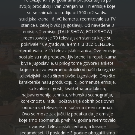
svojoj produkciji i van Zrenjanina. Tri emisije koje
su se snimale u studiju od 500 m2 sa dva
studijska krana i 6 JVC kamera, reemitovale su TV
stanice u celoj bivšoj Jugoslaviji. Od navedene 3
emisije, 2 emisije (TALK SHOW, FOLK SHOW)
reemitovalo je 70 televizijskih stanica koje su
pokrivale 109 gradova, a emisiju BEZ CENZURE
reemitovalo je 45 televizijskih stanica. Ove emisije
postale su naš prepoznatljiv brend i u republikama
bivše Jugoslavije. U prilog tome govore i ankete
koje smo svojevremeno dobili od naših kolega iz
televizijskih kuća širom bivše Jugoslavije. Ono što
karakteriše našu produkciju, tj. pomenute emisije,
su kvalitetni gosti, kvalitetna produkcija,
najsavremenija tehnika, vrhunska scenografija,
korektnost u radu i poštovanje dobrih poslovnih
odnosa sa televizijskim kućama (reemiterima).
Ovo se moze zaključiti iz podatka da je emisije
koje smo spomenuli, prvih 10 godina reemitovalo
dvadeset televizijskih centara, a kasnije
sedamdeset. U poslednje 3 godine obogatili smo