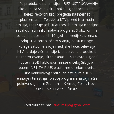
našu produkciju sa emisijom BEZ USTRUČAVANJA
koja je izazvala veliku pažnju gledaoca i koja
beleži rekordni broj pregleda na internet
platformama. Televizija KTV pored istaknutih
emisija, realizuje još 10 autorskih emisija nedeljno
i svakodnevni informativni program. S obzirom na
to da je u poslednjih 10 godina medijska scena u
Srbiji u izuzetno lošem stanju, da su mnoge
kolege zatvorile svoje medijske kuće, televizija
KTV ne daje više emisije iz sopstvene produkcije
na reemitovanje, ali se danas KTV televizija gleda
putem SBB kablovske mreže u celoj Srbiji, a
putem NET TV PLUS platforme u celom svetu.
Osim kablovskog emitovanja televizija KTV
emituje i terestrijalno svoj program i na taj način
pokriva signalom Zrenjanin, Kikindu, Čoku, Novu
Crnju, Novi Bečej i Žitište.
Kontaktirajte nas:
zrktvrezija@gmail.com