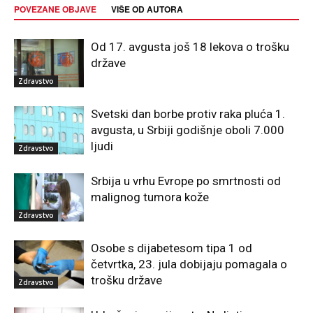
POVEZANE OBJAVE
VIŠE OD AUTORA
Od 17. avgusta još 18 lekova o trošku
države
Zdravstvo
Svetski dan borbe protiv raka pluća 1.
avgusta, u Srbiji godišnje oboli 7.000
ljudi
Zdravstvo
Srbija u vrhu Evrope po smrtnosti od
malignog tumora kože
Zdravstvo
Osobe s dijabetesom tipa 1 od
četvrtka, 23. jula dobijaju pomagala o
trošku države
Zdravstvo