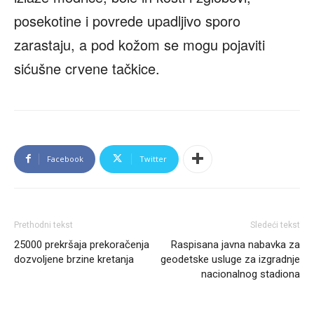
posekotine i povrede upadljivo sporo
zarastaju, a pod kožom se mogu pojaviti
sićušne crvene tačkice.
Facebook
Twitter
Prethodni tekst
Sledeći tekst
25000 prekršaja prekoračenja
Raspisana javna nabavka za
dozvoljene brzine kretanja
geodetske usluge za izgradnje
nacionalnog stadiona