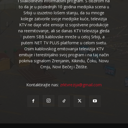
i svakodnevni informativni program. S obzirom na
to da je u poslednjih 10 godina medijska scena u
Srbiji u izuzetno lošem stanju, da su mnoge
kolege zatvorile svoje medijske kuće, televizija
KTV ne daje više emisije iz sopstvene produkcije
na reemitovanje, ali se danas KTV televizija gleda
putem SBB kablovske mreže u celoj Srbiji, a
putem NET TV PLUS platforme u celom svetu.
Osim kablovskog emitovanja televizija KTV
emituje i terestrijalno svoj program i na taj način
pokriva signalom Zrenjanin, Kikindu, Čoku, Novu
Crnju, Novi Bečej i Žitište.
Kontaktirajte nas:
zrktvrezija@gmail.com