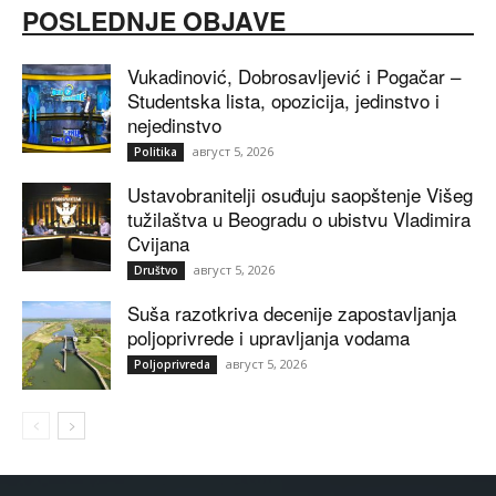
POSLEDNJE OBJAVE
Vukadinović, Dobrosavljević i Pogačar –
Studentska lista, opozicija, jedinstvo i
nejedinstvo
август 5, 2026
Politika
Ustavobranitelji osuđuju saopštenje Višeg
tužilaštva u Beogradu o ubistvu Vladimira
Cvijana
август 5, 2026
Društvo
Suša razotkriva decenije zapostavljanja
poljoprivrede i upravljanja vodama
август 5, 2026
Poljoprivreda