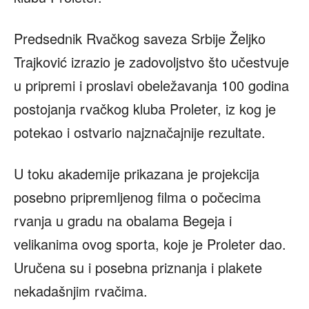
Predsednik Rvačkog saveza Srbije Željko
Trajković izrazio je zadovoljstvo što učestvuje
u pripremi i proslavi obeležavanja 100 godina
postojanja rvačkog kluba Proleter, iz kog je
potekao i ostvario najznačajnije rezultate.
U toku akademije prikazana je projekcija
posebno pripremljenog filma o počecima
rvanja u gradu na obalama Begeja i
velikanima ovog sporta, koje je Proleter dao.
Uručena su i posebna priznanja i plakete
nekadašnjim rvačima.