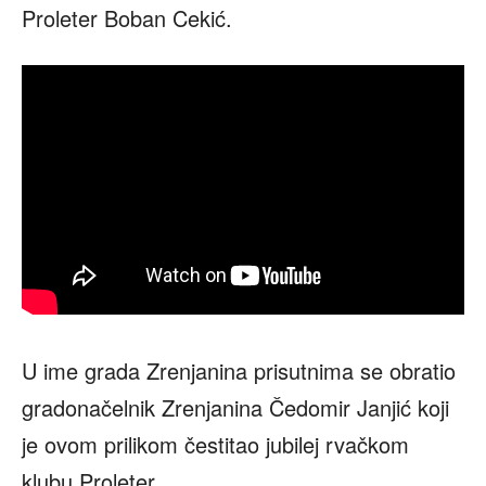
Proleter Boban Cekić.
U ime grada Zrenjanina prisutnima se obratio
gradonačelnik Zrenjanina Čedomir Janjić koji
je ovom prilikom čestitao jubilej rvačkom
klubu Proleter.