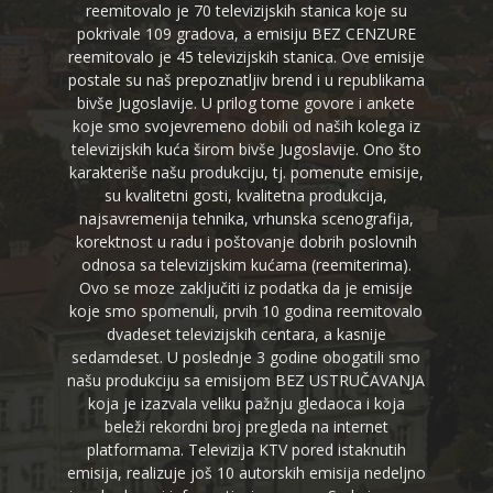
reemitovalo je 70 televizijskih stanica koje su
pokrivale 109 gradova, a emisiju BEZ CENZURE
reemitovalo je 45 televizijskih stanica. Ove emisije
postale su naš prepoznatljiv brend i u republikama
bivše Jugoslavije. U prilog tome govore i ankete
koje smo svojevremeno dobili od naših kolega iz
televizijskih kuća širom bivše Jugoslavije. Ono što
karakteriše našu produkciju, tj. pomenute emisije,
su kvalitetni gosti, kvalitetna produkcija,
najsavremenija tehnika, vrhunska scenografija,
korektnost u radu i poštovanje dobrih poslovnih
odnosa sa televizijskim kućama (reemiterima).
Ovo se moze zaključiti iz podatka da je emisije
koje smo spomenuli, prvih 10 godina reemitovalo
dvadeset televizijskih centara, a kasnije
sedamdeset. U poslednje 3 godine obogatili smo
našu produkciju sa emisijom BEZ USTRUČAVANJA
koja je izazvala veliku pažnju gledaoca i koja
beleži rekordni broj pregleda na internet
platformama. Televizija KTV pored istaknutih
emisija, realizuje još 10 autorskih emisija nedeljno