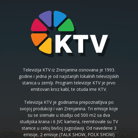
Televizija KTV iz Zrenjanina osnovana je 1993.
godine i jedna je od najstarijih lokalnih televizijskih
stanica u zemlji. Program televizije KTV je prvo
emitovan kroz kabl, te otuda ime KTV.
Televizija KTV je godinama prepoznatljiva po
svojoj produkciji i van Zrenjanina. Tri emisije koje
su se snimale u studiju od 500 m2 sa dva
studijska krana i 6 JVC kamera, reemitovale su TV
stanice u celoj bivšoj Jugoslaviji. Od navedene 3
emisije, 2 emisije (TALK SHOW, FOLK SHOW)