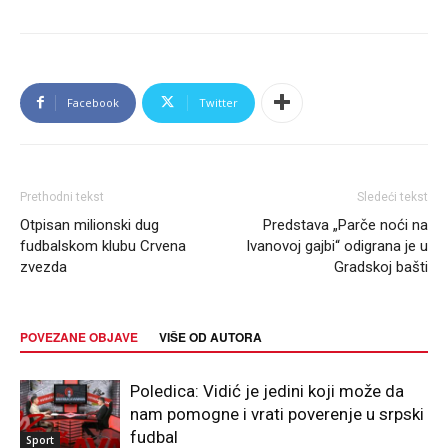
Facebook
Twitter
Prethodni tekst
Sledeći tekst
Otpisan milionski dug
Predstava „Parče noći na
fudbalskom klubu Crvena
Ivanovoj gajbi“ odigrana je u
zvezda
Gradskoj bašti
POVEZANE OBJAVE
VIŠE OD AUTORA
Poledica: Vidić je jedini koji može da
nam pomogne i vrati poverenje u srpski
fudbal
Sport