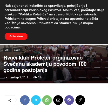
Naš sajt koristi kolačiće za upravljanje, poboljšanje i
UŽIVO
personalizaciju korisničkog iskustva. Molim Vas, pročitajte dalje
u sekciji "Politika Kolačića" na stranici
Politika privatnosti
.
Naslovna
Vesti
Sport
Pritiskom na dugme Prihvati pristajete na upotrebu kolačića
kao što je navedeno. Prihvatam da stranica rukuje mojim
podacima.
Prihvatam
Vesti
Sport
Rvači klub Proleter organizovao
Svečanu akademiju povodom 100
godina postojanja
септембар 3, 2019
224