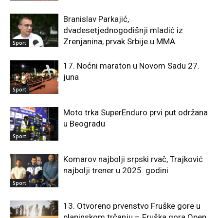
Branislav Parkajić,
dvadesetjednogodišnji mladić iz
Zrenjanina, prvak Srbije u MMA
Sport
17. Noćni maraton u Novom Sadu 27.
juna
Sport
Moto trka SuperEnduro prvi put održana
u Beogradu
Sport
Komarov najbolji srpski rvač, Trajković
najbolji trener u 2025. godini
Sport
13. Otvoreno prvenstvo Fruške gore u
planinskom trčanju – Fruška gora Open