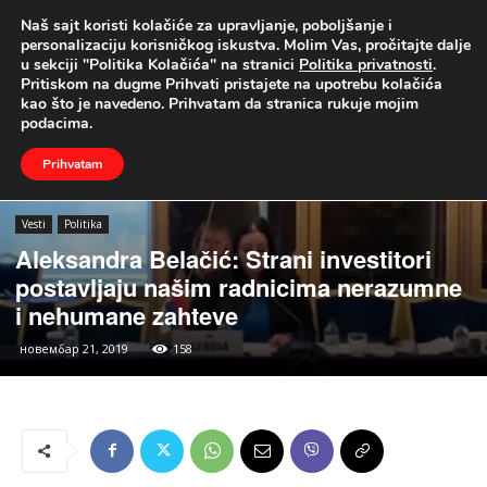
Naš sajt koristi kolačiće za upravljanje, poboljšanje i
UŽIVO
personalizaciju korisničkog iskustva. Molim Vas, pročitajte dalje
u sekciji "Politika Kolačića" na stranici
Politika privatnosti
.
Naslovna
Vesti
Politika
Pritiskom na dugme Prihvati pristajete na upotrebu kolačića
kao što je navedeno. Prihvatam da stranica rukuje mojim
podacima.
Prihvatam
Vesti
Politika
Aleksandra Belačić: Strani investitori
postavljaju našim radnicima nerazumne
i nehumane zahteve
новембар 21, 2019
158