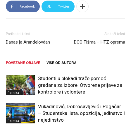
Facebook
Twitter
Prethodni tekst
Sledeći tekst
Danas je Aranđelovdan
DOO Tišma – HTZ oprema
POVEZANE OBJAVE
VIŠE OD AUTORA
Studenti u blokadi traže pomoć
građana za izbore: Otvorene prijave za
kontrolore i volontere
Politika
Vukadinović, Dobrosavljević i Pogačar
– Studentska lista, opozicija, jedinstvo i
nejedinstvo
Politika