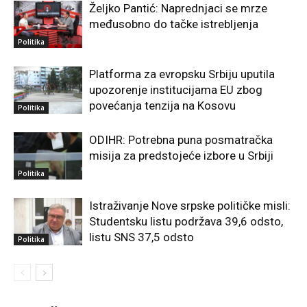
Željko Pantić: Naprednjaci se mrze
međusobno do tačke istrebljenja
Politika
Platforma za evropsku Srbiju uputila
upozorenje institucijama EU zbog
povećanja tenzija na Kosovu
Politika
ODIHR: Potrebna puna posmatračka
misija za predstojeće izbore u Srbiji
Politika
Istraživanje Nove srpske političke misli:
Studentsku listu podržava 39,6 odsto,
listu SNS 37,5 odsto
Politika