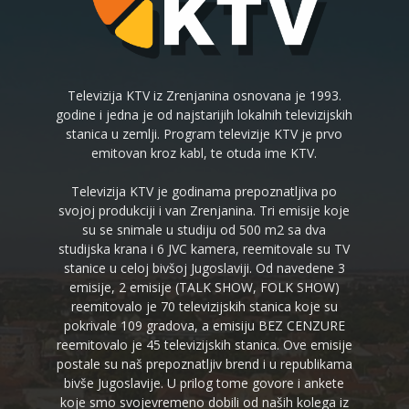
Televizija KTV iz Zrenjanina osnovana je 1993.
godine i jedna je od najstarijih lokalnih televizijskih
stanica u zemlji. Program televizije KTV je prvo
emitovan kroz kabl, te otuda ime KTV.
Televizija KTV je godinama prepoznatljiva po
svojoj produkciji i van Zrenjanina. Tri emisije koje
su se snimale u studiju od 500 m2 sa dva
studijska krana i 6 JVC kamera, reemitovale su TV
stanice u celoj bivšoj Jugoslaviji. Od navedene 3
emisije, 2 emisije (TALK SHOW, FOLK SHOW)
reemitovalo je 70 televizijskih stanica koje su
pokrivale 109 gradova, a emisiju BEZ CENZURE
reemitovalo je 45 televizijskih stanica. Ove emisije
postale su naš prepoznatljiv brend i u republikama
bivše Jugoslavije. U prilog tome govore i ankete
koje smo svojevremeno dobili od naših kolega iz