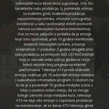
televizijskih kuća širom bivše Jugoslavije. Ono što
karakteriše našu produkciju, tj. pomenute emisije,
su kvalitetni gosti, kvalitetna produkcija,
najsavremenija tehnika, vrhunska scenografija,
korektnost u radu i poštovanje dobrih poslovnih
odnosa sa televizijskim kućama (reemiterima).
Ovo se moze zaključiti iz podatka da je emisije
koje smo spomenuli, prvih 10 godina reemitovalo
dvadeset televizijskih centara, a kasnije
sedamdeset. U poslednje 3 godine obogatili smo
našu produkciju sa emisijom BEZ USTRUČAVANJA
koja je izazvala veliku pažnju gledaoca i koja
beleži rekordni broj pregleda na internet
platformama. Televizija KTV pored istaknutih
emisija, realizuje još 10 autorskih emisija nedeljno
i svakodnevni informativni program. S obzirom na
to da je u poslednjih 10 godina medijska scena u
Srbiji u izuzetno lošem stanju, da su mnoge
kolege zatvorile svoje medijske kuće, televizija
KTV ne daje više emisije iz sopstvene produkcije
na reemitovanje, ali se danas KTV televizija gleda