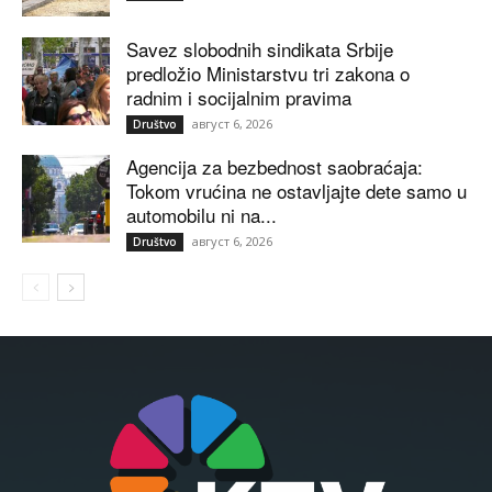
Savez slobodnih sindikata Srbije
predložio Ministarstvu tri zakona o
radnim i socijalnim pravima
август 6, 2026
Društvo
Agencija za bezbednost saobraćaja:
Tokom vrućina ne ostavljajte dete samo u
automobilu ni na...
август 6, 2026
Društvo