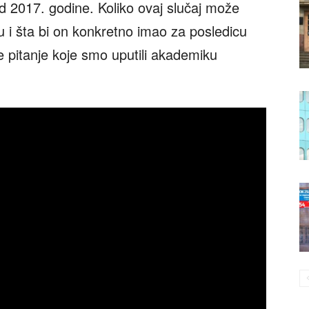
d 2017. godine. Koliko ovaj slučaj može
u i šta bi on konkretno imao za posledicu
e pitanje koje smo uputili akademiku