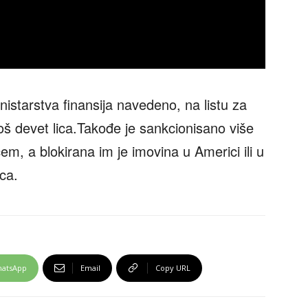
istarstva finansija navedeno, na listu za
još devet lica.Takođe je sankcionisano više
ćem, a blokirana im je imovina u Americi ili u
ca.
atsApp
Email
Copy URL