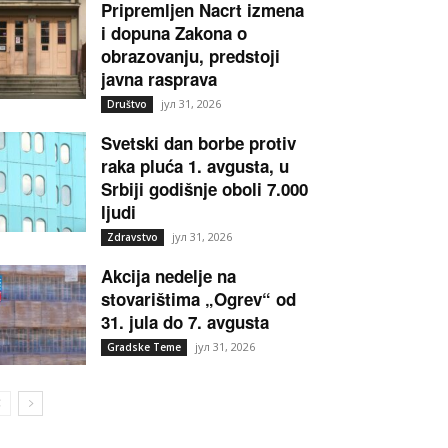
Pripremljen Nacrt izmena
i dopuna Zakona o
obrazovanju, predstoji
javna rasprava
јул 31, 2026
Društvo
Svetski dan borbe protiv
raka pluća 1. avgusta, u
Srbiji godišnje oboli 7.000
ljudi
јул 31, 2026
Zdravstvo
Akcija nedelje na
stovarištima „Ogrev“ od
31. jula do 7. avgusta
јул 31, 2026
Gradske Teme