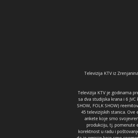
Televizija KTV iz Zrenjanina
Televizija KTV je godinama pre
sa dva studijska krana i 6 JVC
SHOW, FOLK SHOW) reemitovalo 
45 televizijskih stanica. Ove
ankete koje smo svojevreme
produkciju, tj. pomenute e
korektnost u radu i poštovanj
da je emisije koje smo spomenu