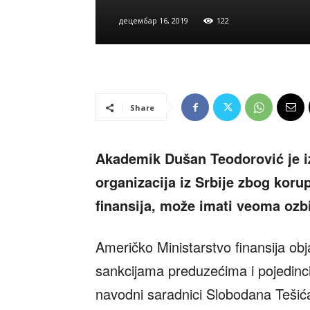
децембар 16, 2019
122
Share
Akademik Dušan Teodorović je izj
organizacija iz Srbije zbog koru
finansija, može imati veoma ozb
Američko Ministarstvo finansija ob
sankcijama preduzećima i pojedinci
navodni saradnici Slobodana Tešića