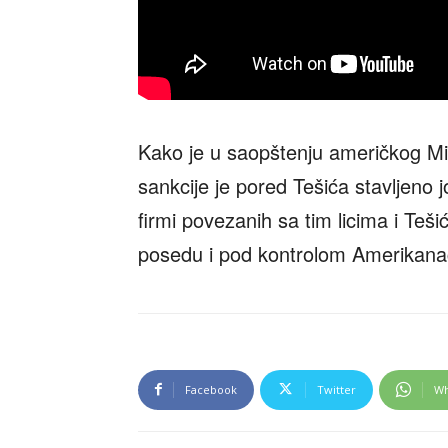
Kako je u saopštenju američkog Min
sankcije je pored Tešića stavljeno 
firmi povezanih sa tim licima i Teši
posedu i pod kontrolom Amerikana
Facebook
Twitter
Wh