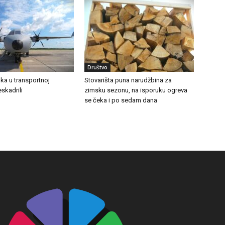
Društvo
ka u transportnoj
Stovarišta puna narudžbina za
eskadrili
zimsku sezonu, na isporuku ogreva
se čeka i po sedam dana