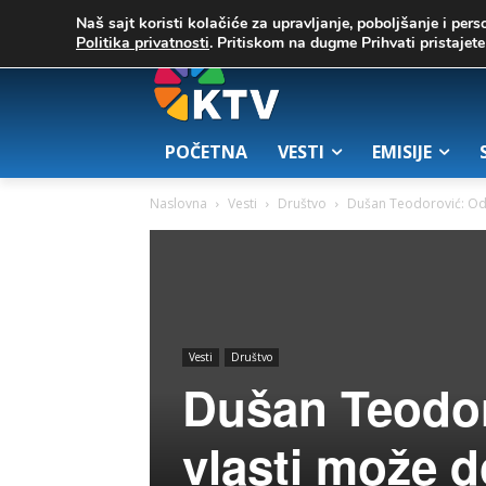
C
03. август 2026.
23.7
Zrenjanin
Naš sajt koristi kolačiće za upravljanje, poboljšanje i pers
Politika privatnosti
. Pritiskom na dugme Prihvati pristaje
POČETNA
VESTI
EMISIJE
Naslovna
Vesti
Društvo
Dušan Teodorović: Odlu
Vesti
Društvo
Dušan Teodor
vlasti može d