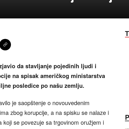
T
avio da stavljanje pojedinih ljudi i
pcije na spisak američkog ministarstva
iljne posledice po našu zemlju.
javilo je saopštenje o novouvedenim
ma zbog korupcije, a na spisku se nalaze i
 koji se povezuje sa trgovinom oružjem i