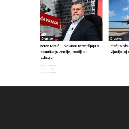
Društvo
Društvo
Veran Matić – Novinari razmišljaju o
Letačka obu
napuštanju zemlje, mediji su na
avijacijskoj 
izdisaju