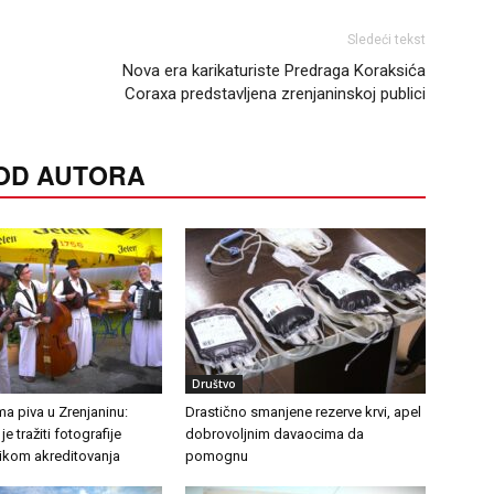
Sledeći tekst
Nova era karikaturiste Predraga Koraksića
Coraxa predstavljena zrenjaninskoj publici
 OD AUTORA
Društvo
a piva u Zrenjaninu:
Drastično smanjene rezerve krvi, apel
e tražiti fotografije
dobrovoljnim davaocima da
likom akreditovanja
pomognu