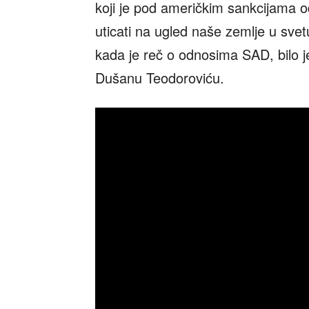
koji je pod američkim sankcijama o
uticati na ugled naše zemlje u svet
kada je reč o odnosima SAD, bilo j
Dušanu Teodoroviću.