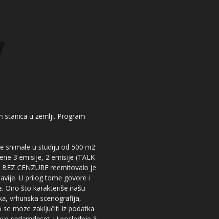
kih stanica u zemlji. Program
 se snimale u studiju od 500 m2
dene 3 emisije, 2 emisije (TALK
iju BEZ CENZURE reemitovalo je
lavije. U prilog tome govore i
e. Ono što karakteriše našu
ika, vrhunska scenografija,
 se moze zaključiti iz podatka
snije sedamdeset. U poslednje 3