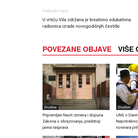
Prethodni tekst
U vrtiću Vila održana je kreativno edukativna
radionica izrade novogodišnjih čestitki
POVEZANE OBJAVE
VIŠE
Društvo
Društvo
Pripremljen Nacrt izmena i dopuna
UNS o Danim
Zakona o obrazovanju, predstoji
Nepotrebno j
javna rasprava
novinara pri