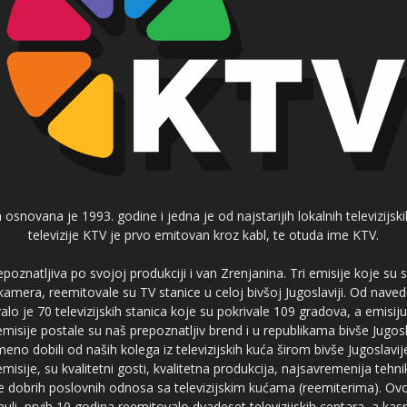
 osnovana je 1993. godine i jedna je od najstarijih lokalnih televizijs
televizije KTV je prvo emitovan kroz kabl, te otuda ime KTV.
poznatljiva po svojoj produkciji i van Zrenjanina. Tri emisije koje su
 kamera, reemitovale su TV stanice u celoj bivšoj Jugoslaviji. Od nave
je 70 televizijskih stanica koje su pokrivale 109 gradova, a emis
 emisije postale su naš prepoznatljiv brend i u republikama bivše Jugos
no dobili od naših kolega iz televizijskih kuća širom bivše Jugoslavij
misije, su kvalitetni gosti, kvalitetna produkcija, najsavremenija tehn
e dobrih poslovnih odnosa sa televizijskim kućama (reemiterima). Ovo
li, prvih 10 godina reemitovalo dvadeset televizijskih centara, a ka