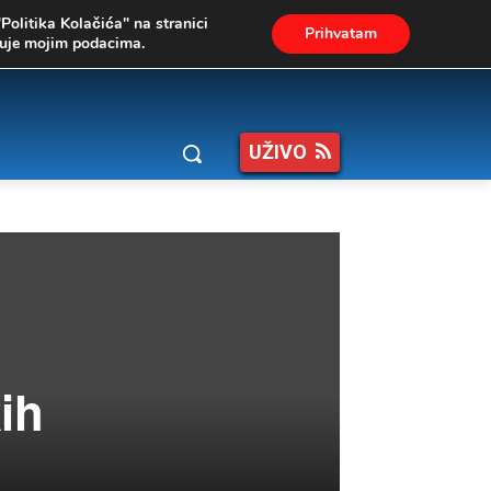
"Politika Kolačića" na stranici
Prihvatam
ukuje mojim podacima.
UŽIVO
ih