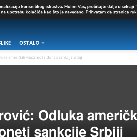
onalizaciju korisničkog iskustva. Molim Vas, pročitajte dalje u sekciji 
te na upotrebu kolačića kao što je navedeno. Prihvatam da stranica r
SLIKE
OSTALO
ka američkih vlasti može doneti sankcije Srbiji
ović: Odluka američk
oneti sankcije Srbiji